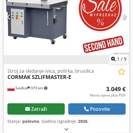
1
/
9
Stroj za skidanje ivica, polirka, brusilica
CORMAK
SZLIFMASTER-E
3.049 €
Siedlce
979 km
fiksna cijena plus PDV
Zatraži
Pozovite
Stanje:
polovno
, Godina izgradnje:
2026
,