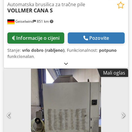
Automatska brusilica za tračne pile
VOLLMER
CANA S
Geiselwind
851 km
Informacije o cijeni
Pozovite
Stanje:
vrlo dobro (rabljeno)
, Funkcionalnost:
potpuno
funkcionalan
,
Mali oglas