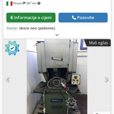
Pesaro
387 km
Informacije o cijeni
Pozovite
Stanje:
skoro nov (polovno)
,
Mali oglas