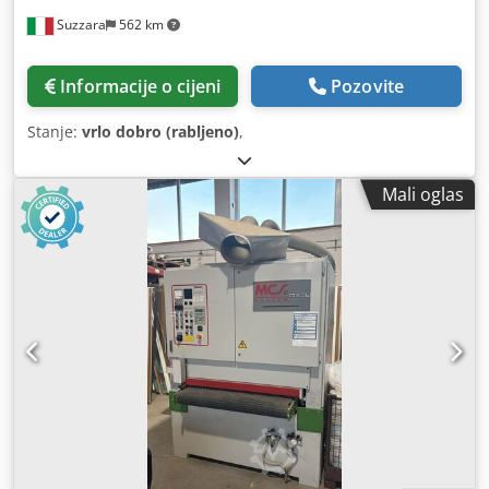
Suzzara
562 km
Informacije o cijeni
Pozovite
Stanje:
vrlo dobro (rabljeno)
,
Mali oglas