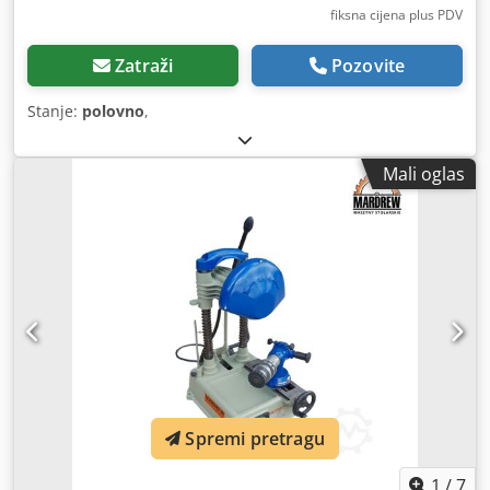
fiksna cijena plus PDV
Zatraži
Pozovite
Stanje:
polovno
,
Mali oglas
Spremi pretragu
1
/
7