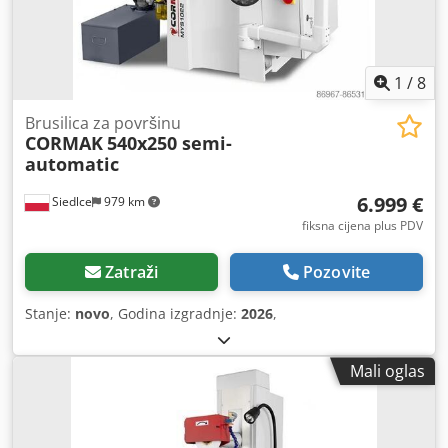
1
/
8
Brusilica za površinu
CORMAK
540x250 semi-
automatic
6.999 €
Siedlce
979 km
fiksna cijena plus PDV
Zatraži
Pozovite
Stanje:
novo
, Godina izgradnje:
2026
,
Mali oglas