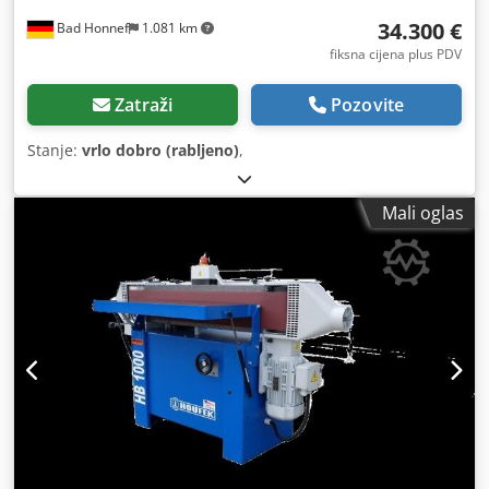
34.300 €
Bad Honnef
1.081 km
fiksna cijena plus PDV
Zatraži
Pozovite
Stanje:
vrlo dobro (rabljeno)
,
Mali oglas