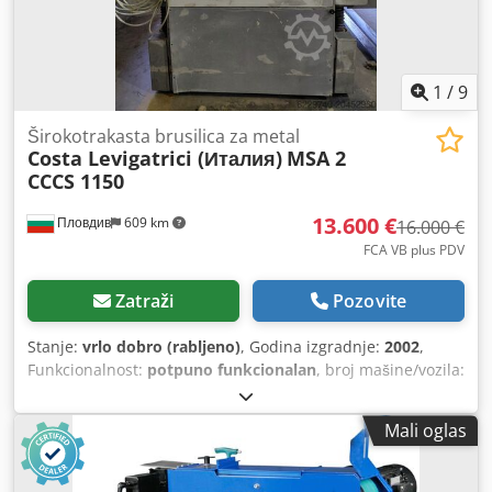
1
/
9
Širokotrakasta brusilica za metal
Costa Levigatrici (Италия)
MSA 2
CCCS 1150
13.600 €
Пловдив
609 km
16.000 €
FCA VB plus PDV
Zatraži
Pozovite
Stanje:
vrlo dobro (rabljeno)
, Godina izgradnje:
2002
,
Funkcionalnost:
potpuno funkcionalan
, broj mašine/vozila:
A20611RM1
, radna širina:
1.150 mm
, brzina pomaka X ose:
3 m/min
, vrsta ulazne struje:
trofazni
, maksimalna
Mali oglas
debljina lima:
150 mm
, ukupna masa:
3.900 kg
, ulazni
napon:
400 V
, nazivna (prividna) snaga:
86 kVA
, priključak
za komprimirani zrak:
6 šipka
, ulazna frekvencija:
50 Hz
,