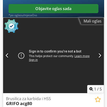
Objavite oglas sada
*po oglasu/mjesečno
Mali oglas
1
/
5
Brusilica za karbida i HSS
GRIFO
acg80