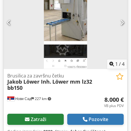
1
/
4
Brusilica za završnu četku
Jakob Löwer Inh.
Löwer mm lz32
bb150
8.000 €
Нови Сад
227 km
VB plus PDV
Zatraži
Pozovite