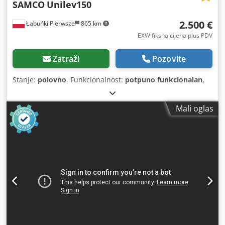
SAMCO
Unilev150
2.500 €
Łabuńki Pierwsze
865 km
EXW fiksna cijena plus PDV
Zatraži
Pozovite
Stanje:
polovno
, Funkcionalnost:
potpuno funkcionalan
,
Mali oglas