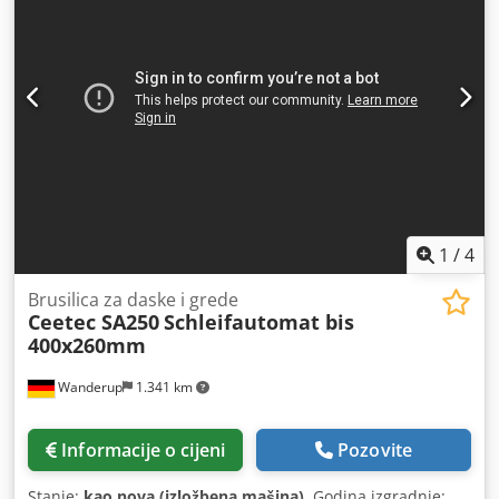
1
/
4
Brusilica za daske i grede
Ceetec SA250
Schleifautomat bis
400x260mm
Wanderup
1.341 km
Informacije o cijeni
Pozovite
Stanje:
kao nova (izložbena mašina)
, Godina izgradnje: