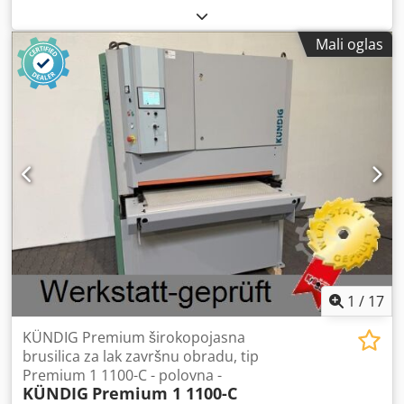
Mali oglas
1
/
17
KÜNDIG Premium širokopojasna
brusilica za lak završnu obradu, tip
Premium 1 1100-C - polovna -
KÜNDIG
Premium 1 1100-C