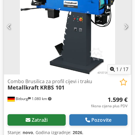
širina radnog komada (maks.):
1.150 mm
, širina brušenja:
1.150 mm
, tip prilagodbe visine:
pneumatski
, ulazna
struja:
400 A
,
1
/
17
Combo Brusilica za profil cijevi i traku
Metallkraft
KRBS 101
1.599 €
Bitburg
1.080 km
fiksna cijena plus PDV
Zatraži
Pozovite
Stanje:
novo
, Godina izgradnje:
2026
,