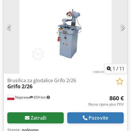
1
/
11
Brusilica za glodalice Grifo 2/26
Grifo
2/26
860 €
Naprawa
659 km
fiksna cijena plus PDV
Zatraži
Pozovite
Stanje:
polovno
,