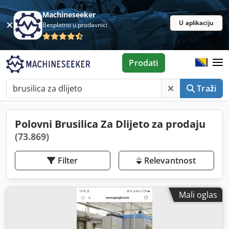
Machineseeker
U aplikaciju
Besplatno u prodavnici
Prodati
Traži
Polovni Brusilica Za Dlijeto za prodaju
(73.869)
Filter
Relevantnost
Mali oglas