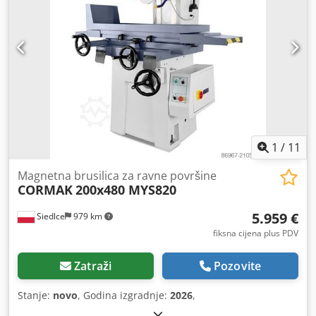
1
/
11
Magnetna brusilica za ravne površine
CORMAK
200x480 MYS820
5.959 €
Siedlce
979 km
fiksna cijena plus PDV
Zatraži
Pozovite
Stanje:
novo
, Godina izgradnje:
2026
,