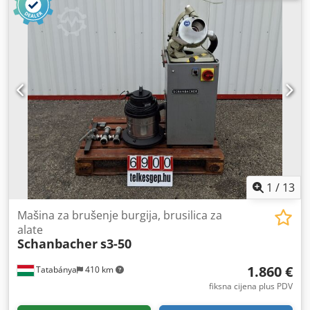
1
/
13
Mašina za brušenje burgija, brusilica za
alate
Schanbacher
s3-50
1.860 €
Tatabánya
410 km
fiksna cijena plus PDV