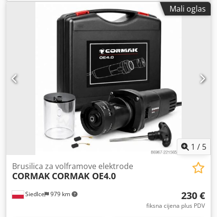
Mali oglas
1
/
5
Brusilica za volframove elektrode
CORMAK
CORMAK OE4.0
230 €
Siedlce
979 km
fiksna cijena plus PDV