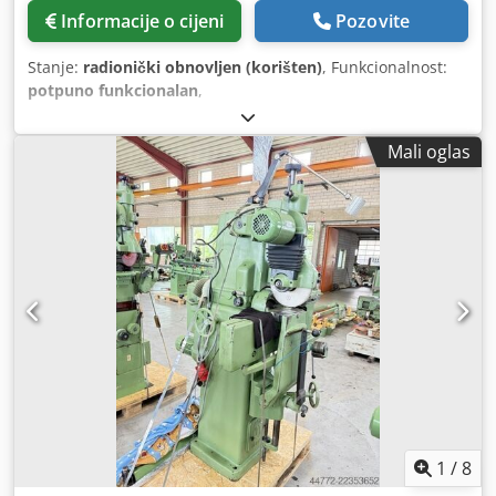
Informacije o cijeni
Pozovite
Stanje:
radionički obnovljen (korišten)
, Funkcionalnost:
potpuno funkcionalan
,
Mali oglas
1
/
8