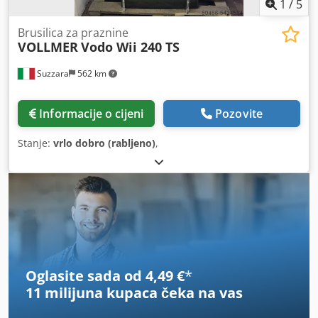
1
/
5
Brusilica za praznine
VOLLMER
Vodo Wii 240 TS
Suzzara
562 km
Informacije o cijeni
Pozovite
Stanje:
vrlo dobro (rabljeno)
,
Oglasite sada od 4,49 €
*
11 milijuna kupaca
čeka na vas