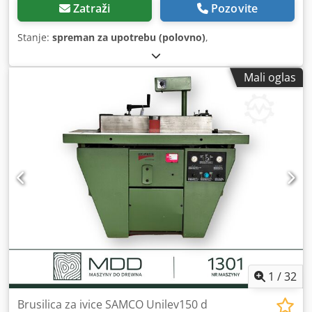
Zatraži
Pozovite
Stanje:
spreman za upotrebu (polovno)
,
Mali oglas
1
/
32
Brusilica za ivice SAMCO Unilev150 d