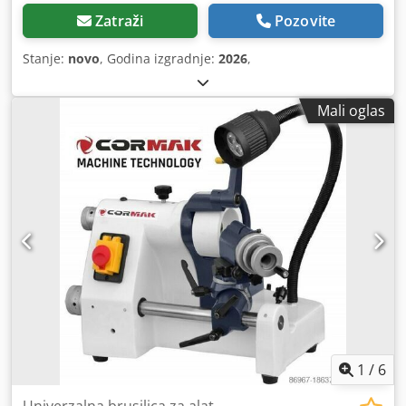
Zatraži
Pozovite
Stanje:
novo
, Godina izgradnje:
2026
,
Mali oglas
1
/
6
Univerzalna brusilica za alat