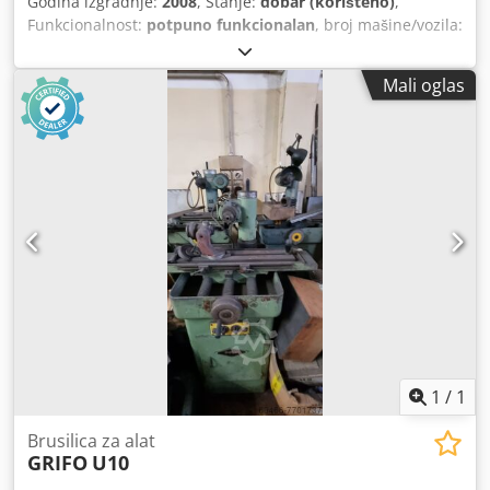
Godina izgradnje:
2008
, Stanje:
dobar (korišteno)
,
Funkcionalnost:
potpuno funkcionalan
, broj mašine/vozila:
10999
,
Mali oglas
1
/
1
Brusilica za alat
GRIFO
U10