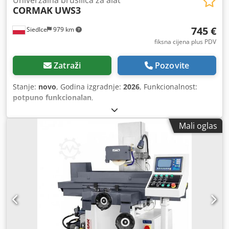
CORMAK
UWS3
745 €
Siedlce
979 km
fiksna cijena plus PDV
Zatraži
Pozovite
Stanje:
novo
, Godina izgradnje:
2026
, Funkcionalnost:
potpuno funkcionalan
,
Mali oglas