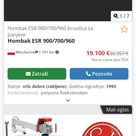
1
/
7
Hombak ESR 900/700/960 brusilica za
panjeve
Hombak
ESR 900/700/960
19.100 €
Miechucino
1.161 km
30.357 €
fiksna cijena plus PDV
Zatraži
Pozovite
Stanje:
vrlo dobro (rabljeno)
, Godina izgradnje:
1993
,
Funkcionalnost:
potpuno funkcionalan
,
Mali oglas