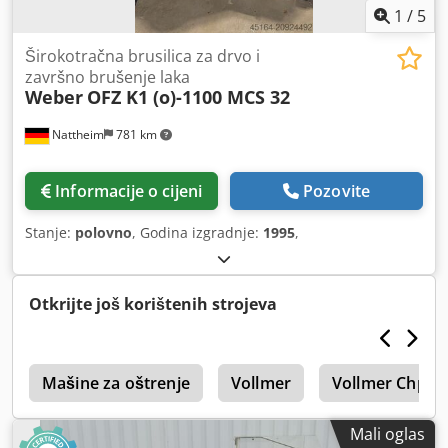
1
/
5
Širokotračna brusilica za drvo i
završno brušenje laka
Weber
OFZ K1 (o)-1100 MCS 32
Nattheim
781 km
Informacije o cijeni
Pozovite
Stanje:
polovno
, Godina izgradnje:
1995
,
Otkrijte još korištenih strojeva
j
Mašine za oštrenje
Vollmer
Vollmer Chp
Mali oglas