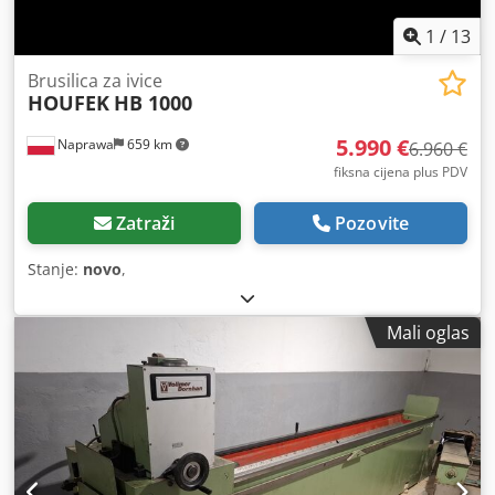
1
/
13
Brusilica za ivice
HOUFEK
HB 1000
5.990 €
Naprawa
659 km
6.960 €
fiksna cijena plus PDV
Zatraži
Pozovite
Stanje:
novo
,
Mali oglas