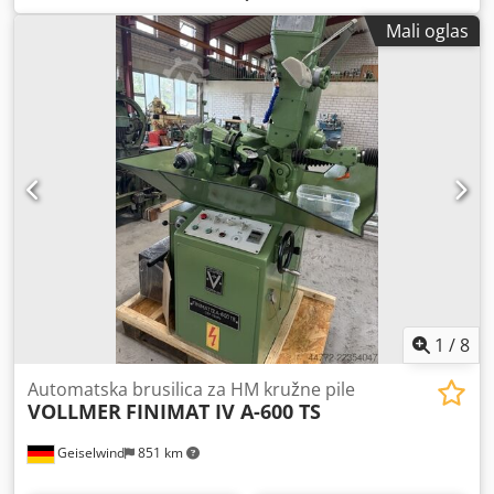
Mali oglas
1
/
8
Automatska brusilica za HM kružne pile
VOLLMER
FINIMAT IV A-600 TS
Geiselwind
851 km