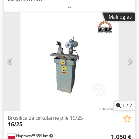
Mali oglas
1
/
7
Brusilica za cirkularne pile 16/25
16/25
1.050 €
Naprawa
659 km