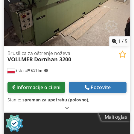
1
/
5
Brusilica za oštrenje noževa
VOLLMER
Dornhan 3200
Sidzina
651 km
Informacije o cijeni
Pozovite
Stanje:
spreman za upotrebu (polovno)
,
Mali oglas