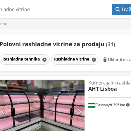
Traž
trine
Polovni rashladne vitrine za prodaju
(31)
Rashladna tehnika
Rashladne vitrine
Uklonite sve
Komercijalni rashla
AHT
Lisboa
Taksony
395 km