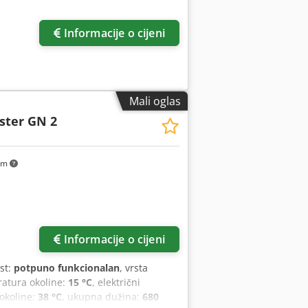
Informacije o cijeni
Mali oglas
ster GN 2
km
Informacije o cijeni
st:
potpuno funkcionalan
, vrsta
atura okoline:
15 °C
, električni
okoline:
38 °C
, ukupna dužina:
680