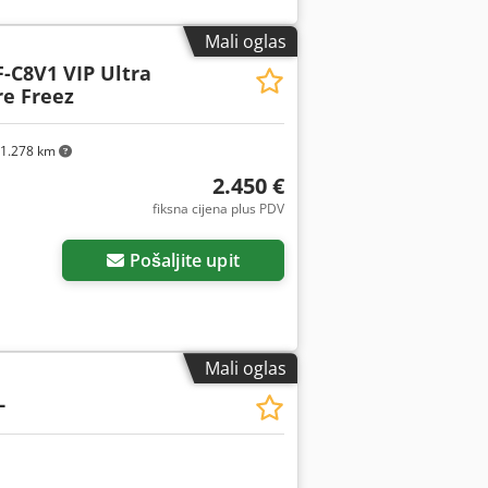
Mali oglas
-C8V1 VIP Ultra
e Freez
1.278 km
2.450 €
fiksna cijena plus PDV
Pošaljite upit
Mali oglas
L