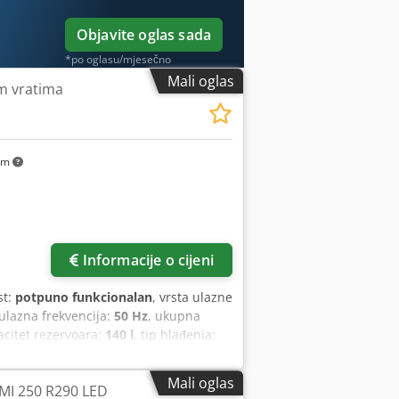
Objavite oglas sada
*po oglasu/mjesečno
Mali oglas
im vratima
km
Informacije o cijeni
st:
potpuno funkcionalan
, vrsta ulazne
 ulazna frekvencija:
50 Hz
, ukupna
acitet rezervoara:
140 l
, tip hlađenja:
Mali oglas
MI 250 R290 LED