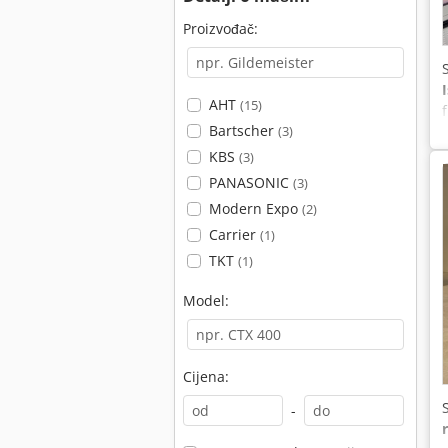
Proizvođač:
AHT
(15)
Bartscher
(3)
KBS
(3)
PANASONIC
(3)
Modern Expo
(2)
Carrier
(1)
TKT
(1)
Model:
Cijena:
-