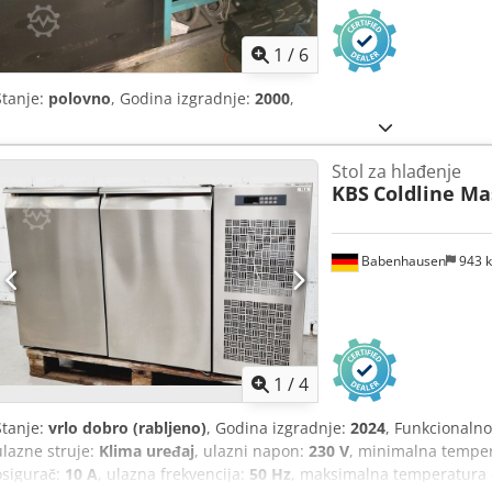
1
/
6
Stanje:
polovno
, Godina izgradnje:
2000
,
Stol za hlađenje
KBS
Coldline Ma
Babenhausen
943 
1
/
4
Stanje:
vrlo dobro (rabljeno)
, Godina izgradnje:
2024
, Funkcionalno
ulazne struje:
Klima uređaj
, ulazni napon:
230 V
, minimalna temper
osigurač:
10 A
, ulazna frekvencija:
50 Hz
, maksimalna temperatura 