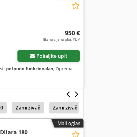
950 €
fiksna cijena plus PDV
Pošaljite upit
st:
potpuno funkcionalan
, Oprema:
50
Zamrzivač
Zamrzivač Industrije
Mali oglas
Dilara 180