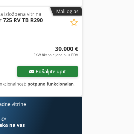
Mali oglas
a izložbena vitrina
r 725 RV TB R290
30.000 €
EXW fiksna cijena plus PDV
Pošaljite upit
unkcionalnost:
potpuno funkcionalan
,
dne vitrine
 €
*
eka na vas