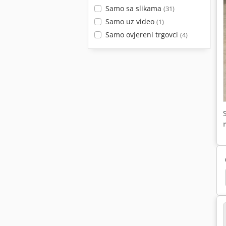
Samo sa slikama
(31)
Samo uz video
(1)
Samo ovjereni trgovci
(4)
ostiteljski Frižider
Sladoled Za Kavu
Sladoled