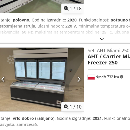
1
/
18
Stanje:
polovno
, Godina izgradnje:
2020
, Funkcionalnost:
potpuno 
Istosmjerna struja
, ulazni napon:
220 V
, minimalna temperatura o
frekvencija:
50 Hz
, maksimalna temperatura okoline:
25 °C
, ukupna
2.502 mm
, unutrašnja širina:
2.439 mm
, unutrašnja dužina:
659 
zrak
, Oprema:
rasvjeta
,
Set: AHT Miami 250
AHT / Carrier
Mi
Freezer 250
Nysa
732 km
1
/
10
Stanje:
vrlo dobro (rabljeno)
, Godina izgradnje:
2021
, Funkcionalno
rasvjeta, zamrzivač
,