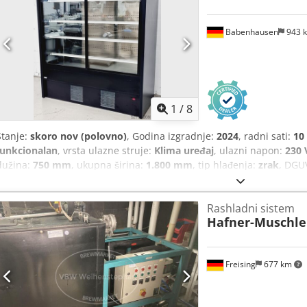
Babenhausen
943 
1
/
8
Stanje:
skoro nov (polovno)
, Godina izgradnje:
2024
, radni sati:
10
funkcionalan
, vrsta ulazne struje:
Klima uređaj
, ulazni napon:
230 
dužina:
750 mm
, ukupna širina:
1.800 mm
, tip hlađenja:
zrak
, DGUV
rasvjeta
,
Rashladni sistem
Hafner-Muschle
Freising
677 km