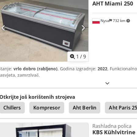
AHT
Miami 250
Nysa
732 km
1
/
9
Stanje:
vrlo dobro (rabljeno)
, Godina izgradnje:
2022
, Funkcionalno
rasvjeta, zamrzivač
,
Otkrijte još korištenih strojeva
Chillers
Kompresor
Aht Berlin
Aht Paris 2
Rashladna polica
KBS
Kühlvitrine 