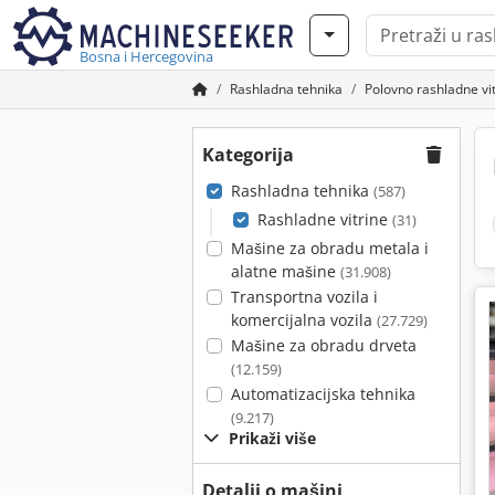
Bosna i Hercegovina
Rashladna tehnika
Polovno rashladne vi
Kategorija
Rashladna tehnika
(587)
Rashladne vitrine
(31)
Mašine za obradu metala i
alatne mašine
(31.908)
Transportna vozila i
komercijalna vozila
(27.729)
Mašine za obradu drveta
(12.159)
Automatizacijska tehnika
(9.217)
Prikaži više
Detalji o mašini