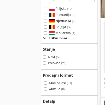
Poljska
(10)
Rumunija
(9)
Njemačka
(7)
Belgija
(3)
Mađarska
(1)
Prikaži više
Stanje
Novi
(5)
Polovno
(26)
Prodajni format
Mali oglasi
(31)
Aukcije
(0)
Detalji