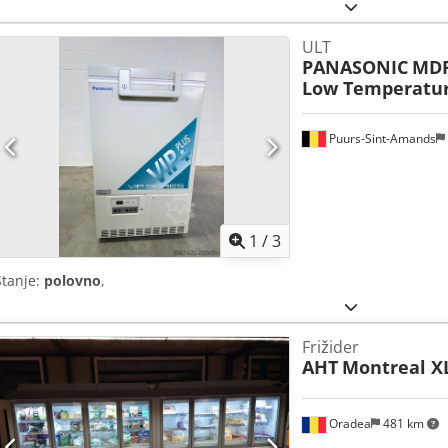
mm
, ukupna širina:
1.300 mm
, tip hlađenja:
zrak
,
ULT
PANASONIC
MDF
Low Temperatur
Puurs-Sint-Amands
1
/
3
Stanje:
polovno
,
Frižider
AHT
Montreal X
Oradea
481 km