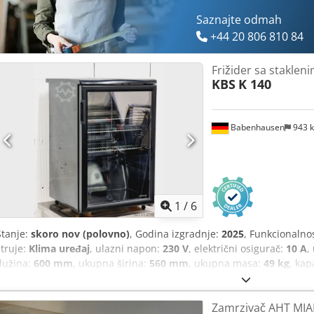
Saznajte odmah
+44 20 806 810 84
Frižider sa staklen
KBS
K 140
Babenhausen
943 
1
/
6
Stanje:
skoro nov (polovno)
, Godina izgradnje:
2025
, Funkcionalno
struje:
Klima uređaj
, ulazni napon:
230 V
, električni osigurač:
10 A
,
dužina:
600 mm
, ukupna širina:
560 mm
, ukupna masa:
49 kg
, kap
zrak
, Oprema:
rasvjeta
,
Zamrzivač AHT MIA