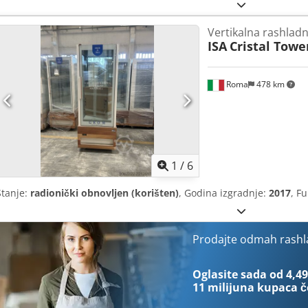
Vertikalna rashladn
ISA
Cristal Towe
Roma
478 km
1
/
6
Stanje:
radionički obnovljen (korišten)
, Godina izgradnje:
2017
, F
Prodajte odmah rashla
Oglasite sada od 4,49
11 milijuna kupaca
č