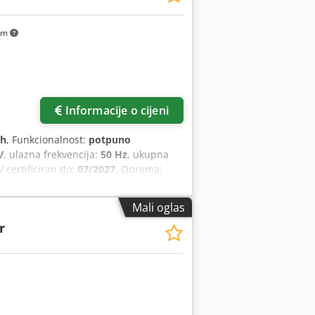
km
Informacije o cijeni
 h
, Funkcionalnost:
potpuno
V
, ulazna frekvencija:
50 Hz
, ukupna
 certificiran do:
07/2027
, Oprema:
Mali oglas
r