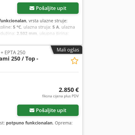
Pošaljite upit
funkcionalan
, vrsta ulazne struje:
koline:
5 °C
, ulazna struja:
5 A
, ulazna
 dužina:
2.502 mm
, ukupna širina:
mm
, prazna masa:
430 kg
, tip hlađenja:
Mali oglas
 + EPTA 250
ami 250 / Top -
2.850 €
fiksna cijena plus PDV
Pošaljite upit
st:
potpuno funkcionalan
, Oprema: