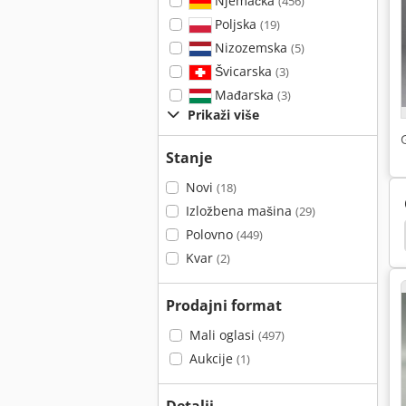
Njemačka
(456)
Poljska
(19)
Nizozemska
(5)
Švicarska
(3)
Mađarska
(3)
Prikaži više
Stanje
Novi
(18)
Izložbena mašina
(29)
Polovno
Testiranje Za Novinare
Testiranje
Heraeus
(449)
Kvar
(2)
Prodajni format
Mali oglasi
(497)
Aukcije
(1)