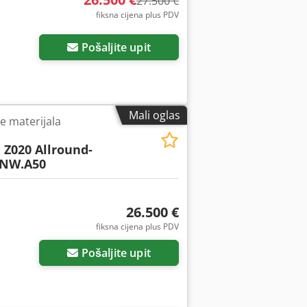
27.500 €
fiksna cijena plus PDV
Pošaljite upit
Mali oglas
je materijala
N
Z020 Allround-
TNW.A50
26.500 €
fiksna cijena plus PDV
Pošaljite upit