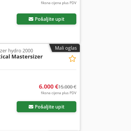
fiksna cijena plus PDV
Pošaljite upit
Mali oglas
izer hydro 2000
ical
Mastersizer
6.000 €
15.000 €
fiksna cijena plus PDV
Pošaljite upit