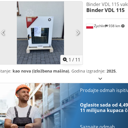
Binder VDL 115 vak
Binder
VDL 115
Żychlin
938 km
1
/
11
Stanje:
kao nova (izložbena mašina)
, Godina izgradnje:
2025
,
Prodajte odmah ispiti
Oglasite sada od 4,49
11 milijuna kupaca
č
Saznajte odmah