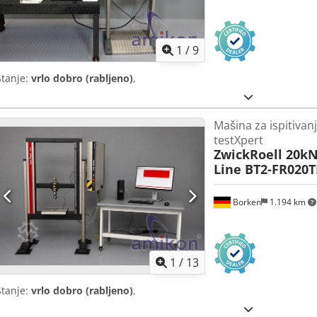
1
/
9
Stanje:
vrlo dobro (rabljeno)
,
Mašina za ispitivan
testXpert
ZwickRoell 20k
Line BT2-FR020
Borken
1.194 km
1
/
13
Stanje:
vrlo dobro (rabljeno)
,