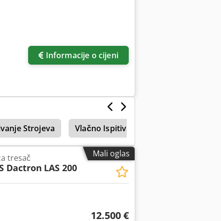
Informacije o cijeni
ivanje Strojeva
Vlačno Ispitivanje Strojeva
Cts
Mali oglas
a tresač
S Dactron
LAS 200
12.500 €