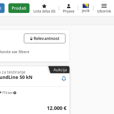
i
Prodati
Jezik
Lista želja
(0)
Prijava
Izbornik
Relevantnost
lonite sve filtere
Aukcija
za testiranje
oundLine 50 kN
773 km
12.000 €