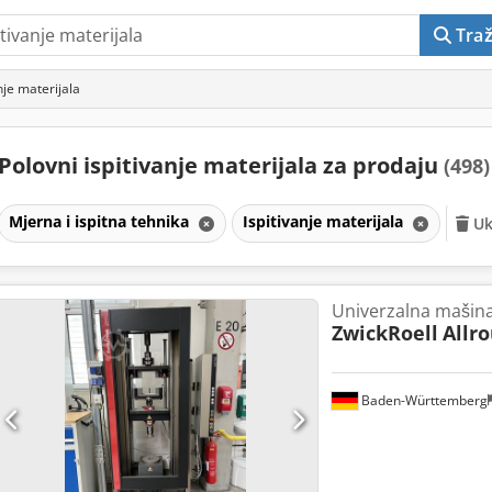
Traž
nje materijala
Polovni ispitivanje materijala za prodaju
(498)
Mjerna i ispitna tehnika
Ispitivanje materijala
Uk
Univerzalna mašina 
ZwickRoell
Allr
Baden-Württemberg