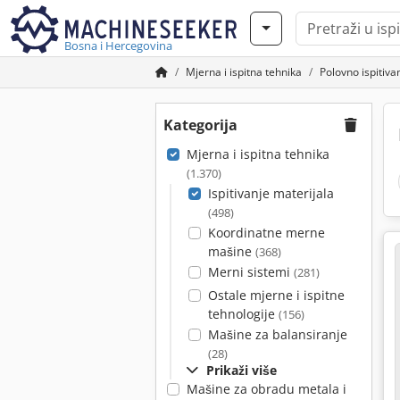
Bosna i Hercegovina
Mjerna i ispitna tehnika
Polovno ispitiva
Kategorija
Mjerna i ispitna tehnika
(1.370)
Ispitivanje materijala
(498)
Koordinatne merne
mašine
(368)
Merni sistemi
(281)
Ostale mjerne i ispitne
tehnologije
(156)
Mašine za balansiranje
(28)
Prikaži više
Mašine za obradu metala i