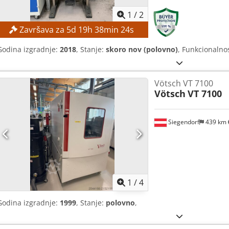
1
/
2
Završava za
5
d
19
h
38
min
23
s
Godina izgradnje:
2018
, Stanje:
skoro nov (polovno)
, Funkcionalno
Vötsch VT 7100
Vötsch
VT 7100
Siegendorf
439 km
1
/
4
Godina izgradnje:
1999
, Stanje:
polovno
,