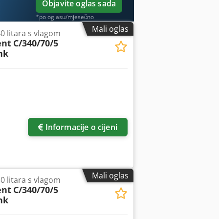
Objavite oglas sada
*po oglasu/mjesečno
Mali oglas
0 litara s vlagom
ent
C/340/70/5
nk
Informacije o cijeni
Mali oglas
0 litara s vlagom
ent
C/340/70/5
nk