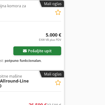
Mali oglas
ijna komora za
5.000 €
EXW VB plus PDV
Pošaljite upit
st:
potpuno funkcionalan
,
Mali oglas
spitne mašine
 Allround-Line
0
26.500 €