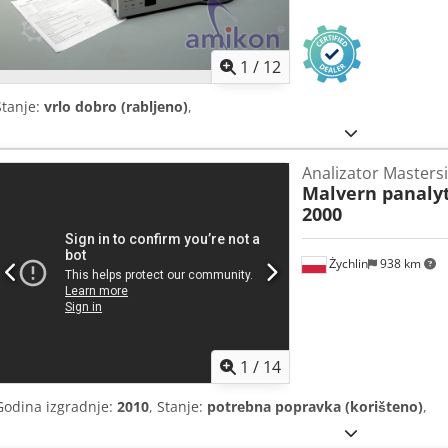
1
/
12
Stanje:
vrlo dobro (rabljeno)
,
Analizator Masters
Malvern panalyt
2000
Żychlin
938 km
1
/
14
Godina izgradnje:
2010
, Stanje:
potrebna popravka (korišteno)
,