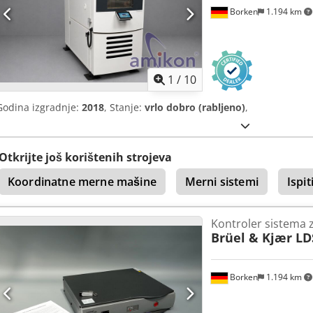
Borken
1.194 km
1
/
10
Godina izgradnje:
2018
, Stanje:
vrlo dobro (rabljeno)
,
Otkrijte još korištenih strojeva
Koordinatne merne mašine
Merni sistemi
Ispit
Kontroler sistema z
Brüel & Kjær LD
Borken
1.194 km