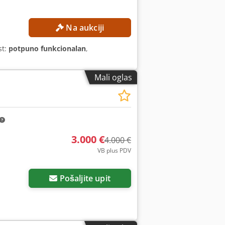
Na aukciji
st:
potpuno funkcionalan
,
Mali oglas
3.000 €
4.000 €
VB plus PDV
Pošaljite upit