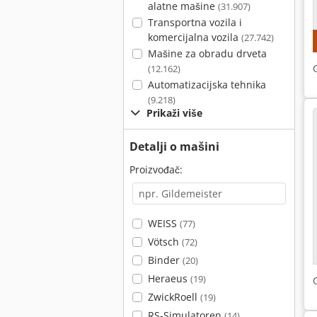
alatne mašine
(31.907)
Transportna vozila i
komercijalna vozila
(27.742)
Mašine za obradu drveta
(12.162)
Automatizacijska tehnika
(9.218)
Prikaži više
Detalji o mašini
Proizvođač:
WEISS
(77)
Vötsch
(72)
Binder
(20)
Heraeus
(19)
ZwickRoell
(19)
RS-Simulatoren
(14)