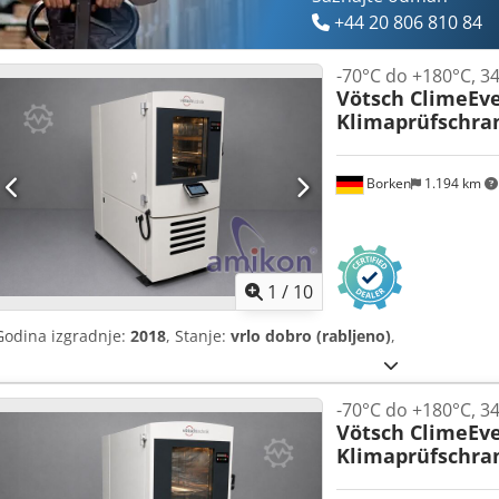
+44 20 806 810 84
-70°C do +180°C, 34
Vötsch ClimeEv
Klimaprüfschra
Borken
1.194 km
1
/
10
Godina izgradnje:
2018
, Stanje:
vrlo dobro (rabljeno)
,
-70°C do +180°C, 34
Vötsch ClimeEv
Klimaprüfschra