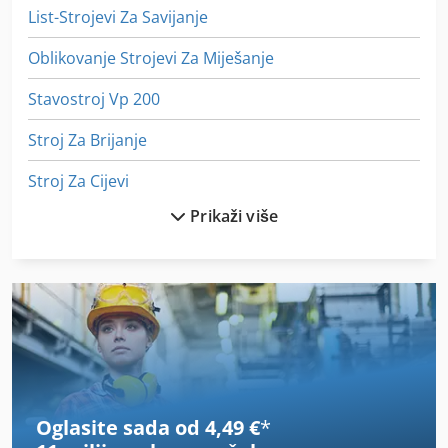
List-Strojevi Za Savijanje
Oblikovanje Strojevi Za Miješanje
Stavostroj Vp 200
Stroj Za Brijanje
Stroj Za Cijevi
Prikaži više
Stroj Za Graviranje
Stroj Za Obradu Cijevi
Stroj Za Pjeskarenje
Stroj Za Probijanje
Stroj Za Ravnanje Cijevi
Oglasite sada od 4,49 €
*
Stroj Za Savijanje