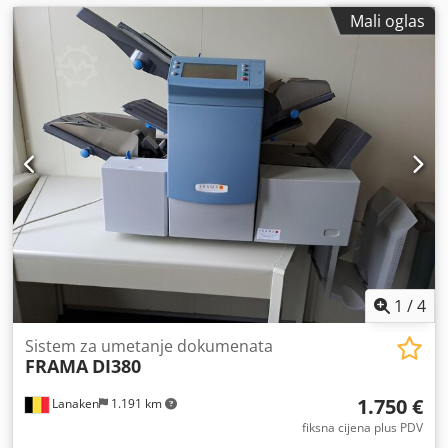
Mali oglas
1
/
4
Sistem za umetanje dokumenata
FRAMA
DI380
1.750 €
Lanaken
1.191 km
fiksna cijena plus PDV