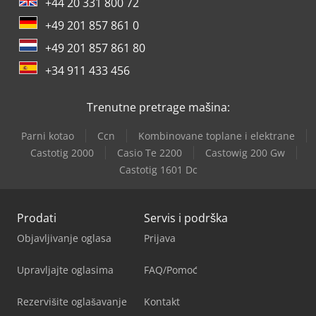
+44 20 331 800 72
+49 201 857 861 0
+49 201 857 861 80
+34 911 433 456
Trenutne pretrage mašina:
Parni kotao
Ccn
Kombinovane toplane i elektrane
Castotig 2000
Casio Te 2200
Castowig 200 Gw
Castotig 1601 Dc
Prodati
Servis i podrška
Objavljivanje oglasa
Prijava
Upravljajte oglasima
FAQ/Pomoć
Rezervišite oglašavanje
Kontakt