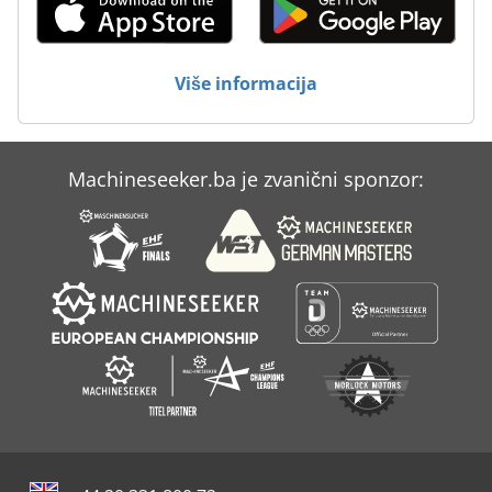
Strojevi Za Tisak
Strojevi Za Čišćenje
Više informacija
V E P Strojevi Gmbh
Machineseeker.ba je zvanični sponzor: