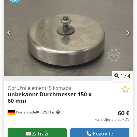
1
/
4
Opružni elementi 5 komada
unbekannt
Durchmesser 150 x
60 mm
60 €
Wiefelstede
1.252 km
fiksna cijena plus PDV
Zatraži
Pozovite