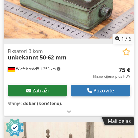
1
/
6
Fiksatori 3 kom
unbekannt
50-62 mm
75 €
Wiefelstede
1.253 km
fiksna cijena plus PDV
Zatraži
Pozovite
Stanje:
dobar (korišteno)
,
Mali oglas