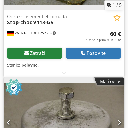
1
/
5
Opružni elementi 4 komada
Stop-choc
V118-GS
60 €
Wiefelstede
1.252 km
fiksna cijena plus PDV
Zatraži
Pozovite
Stanje:
polovno
,
Mali oglas