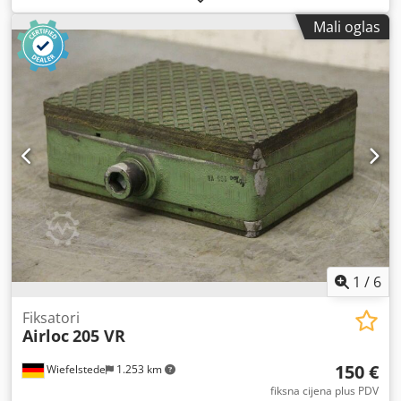
Mali oglas
1
/
6
Fiksatori
Airloc
205 VR
150 €
Wiefelstede
1.253 km
fiksna cijena plus PDV