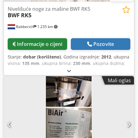
Nivelišuće noge za mašine BWF RK5
BWF
RK5
Babberich
1.235 km
Informacije o cijeni
Pozovite
Stanje:
dobar (korišteno)
, Godina izgradnje:
2012
, ukupna
visina:
135 mm
, ukupna širina:
230 mm
, ukupna dužina:
345 mm
, ukupna masa:
30 kg
,
Mali oglas