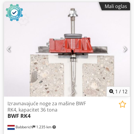
Mali oglas
1
/
12
Izravnavajuće noge za mašine BWF
RK4, kapacitet 36 tona
BWF
RK4
Babberich
1.235 km