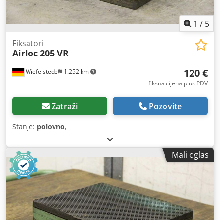
1
/
5
Fiksatori
Airloc
205 VR
120 €
Wiefelstede
1.252 km
fiksna cijena plus PDV
Zatraži
Pozovite
Stanje:
polovno
,
Mali oglas