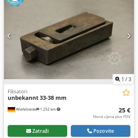
1
/
3
Fiksatori
unbekannt
33-38 mm
25 €
Wiefelstede
1.252 km
fiksna cijena plus PDV
Zatraži
Pozovite