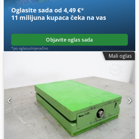
Oglasite sada od 4,49 €
*
11 milijuna kupaca
čeka na vas
Objavite oglas sada
*po oglasu/mjesečno
Mali oglas