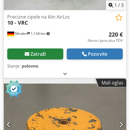
1
/
3
Precizne cipele na klin AirLoc
10 - VRC
220 €
Minden
1.134 km
fiksna cijena plus PDV
Zatraži
Pozovite
Stanje:
polovno
,
Mali oglas