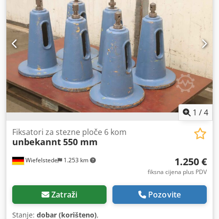
1
/
4
Fiksatori za stezne ploče 6 kom
unbekannt
550 mm
1.250 €
Wiefelstede
1.253 km
fiksna cijena plus PDV
Zatraži
Pozovite
Stanje:
dobar (korišteno)
,