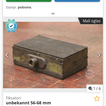
Stanje:
polovno
,
Mali oglas
1
/
6
Fiksatori
unbekannt
56-68 mm