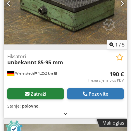
1
/
5
Fiksatori
unbekannt
85-95 mm
190 €
Wiefelstede
1.252 km
fiksna cijena plus PDV
Zatraži
Pozovite
Stanje:
polovno
,
Mali oglas