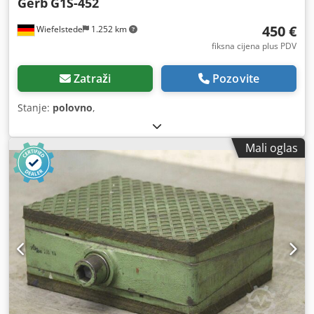
Gerb
G1S-452
450 €
Wiefelstede
1.252 km
fiksna cijena plus PDV
Zatraži
Pozovite
Stanje:
polovno
,
Mali oglas