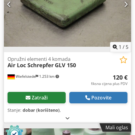
1
/
5
Opružni elementi 4 komada
Air Loc Schrepfer
GLV 150
120 €
Wiefelstede
1.253 km
fiksna cijena plus PDV
Zatraži
Pozovite
Stanje:
dobar (korišteno)
,
Mali oglas