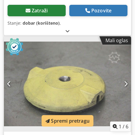
Zatraži
Pozovite
Stanje:
dobar (korišteno)
,
Mali oglas
Spremi pretragu
1
/
6