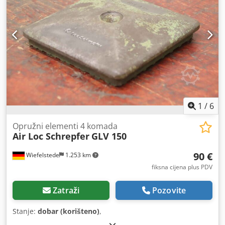
1
/
6
Opružni elementi 4 komada
Air Loc Schrepfer
GLV 150
90 €
Wiefelstede
1.253 km
fiksna cijena plus PDV
Zatraži
Pozovite
Stanje:
dobar (korišteno)
,