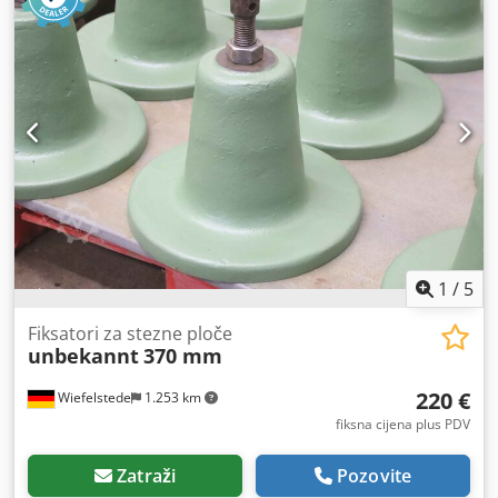
1
/
5
Fiksatori za stezne ploče
unbekannt
370 mm
220 €
Wiefelstede
1.253 km
fiksna cijena plus PDV
Zatraži
Pozovite