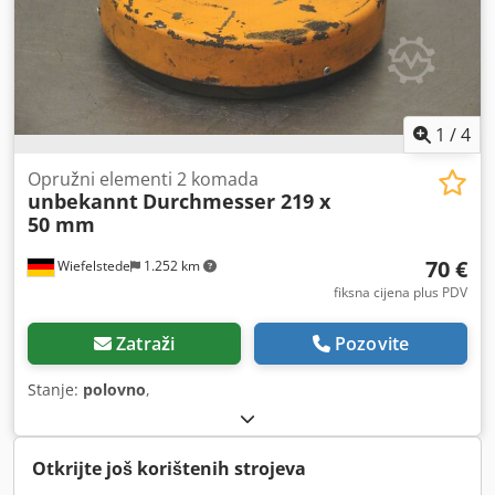
1
/
4
Opružni elementi 2 komada
unbekannt
Durchmesser 219 x
50 mm
70 €
Wiefelstede
1.252 km
fiksna cijena plus PDV
Zatraži
Pozovite
Stanje:
polovno
,
Otkrijte još korištenih strojeva