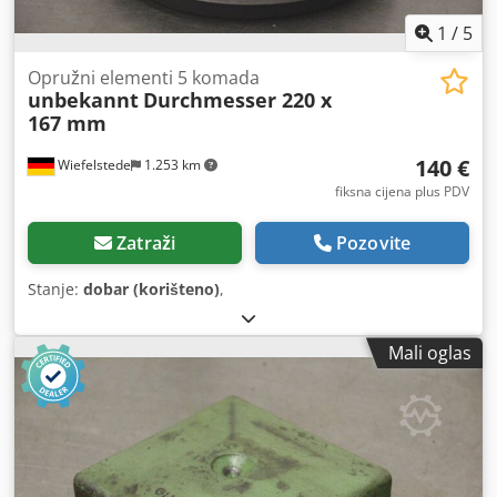
1
/
5
Opružni elementi 5 komada
unbekannt
Durchmesser 220 x
167 mm
140 €
Wiefelstede
1.253 km
fiksna cijena plus PDV
Zatraži
Pozovite
Stanje:
dobar (korišteno)
,
Mali oglas