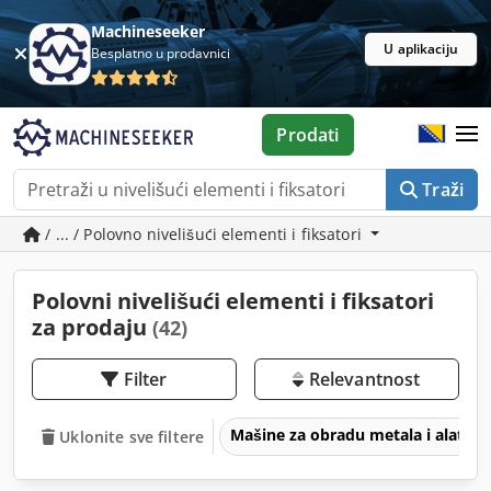
Machineseeker
U aplikaciju
Besplatno u prodavnici
Prodati
Traži
/ ... / Polovno nivelišući elementi i fiksatori
Polovni nivelišući elementi i fiksatori
za prodaju
(42)
Filter
Relevantnost
Mašine za obradu metala i alatne
Uklonite sve filtere