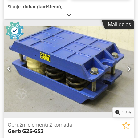
Stanje:
dobar (korišteno)
,
Mali oglas
1
/
6
Opružni elementi 2 komada
Gerb
G2S-652