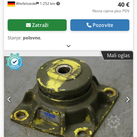
40 €
Wiefelstede
1.252 km
fiksna cijena plus PDV
Zatraži
Pozovite
Stanje:
polovno
,
Mali oglas