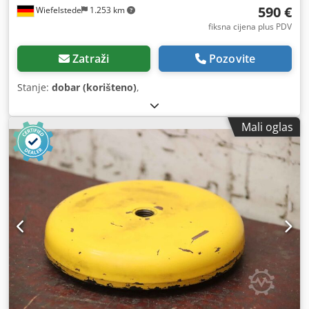
590 €
Wiefelstede
1.253 km
fiksna cijena plus PDV
Zatraži
Pozovite
Stanje:
dobar (korišteno)
,
Mali oglas