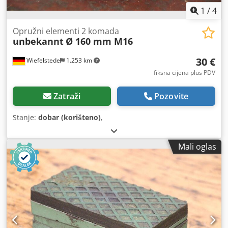
1
/
4
Opružni elementi 2 komada
unbekannt
Ø 160 mm M16
30 €
Wiefelstede
1.253 km
fiksna cijena plus PDV
Zatraži
Pozovite
Stanje:
dobar (korišteno)
,
Mali oglas