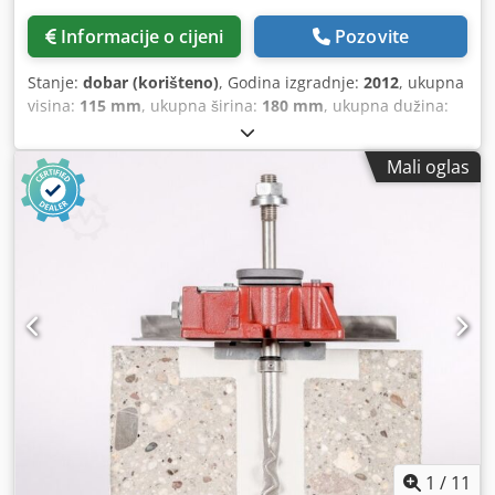
Informacije o cijeni
Pozovite
Stanje:
dobar (korišteno)
, Godina izgradnje:
2012
, ukupna
visina:
115 mm
, ukupna širina:
180 mm
, ukupna dužina:
275 mm
,
Mali oglas
1
/
11