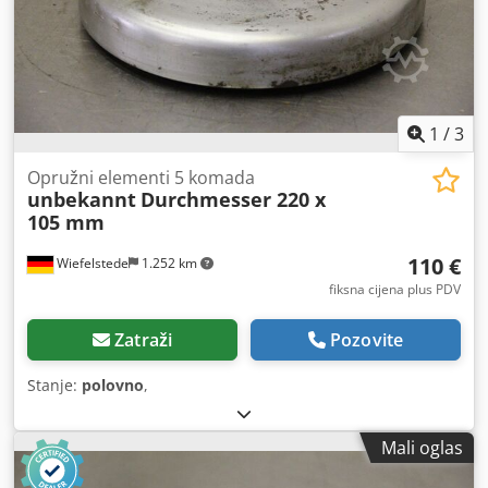
1
/
3
Opružni elementi 5 komada
unbekannt
Durchmesser 220 x
105 mm
110 €
Wiefelstede
1.252 km
fiksna cijena plus PDV
Zatraži
Pozovite
Stanje:
polovno
,
Mali oglas