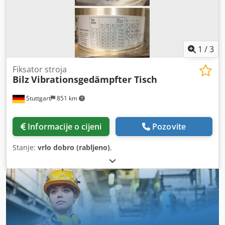
1
/
3
Fiksator stroja
Bilz
Vibrationsgedämpfter Tisch
Stuttgart
851 km
Informacije o cijeni
Pozovite
Stanje:
vrlo dobro (rabljeno)
,