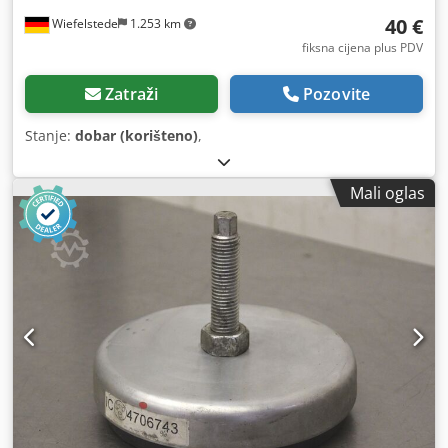
40 €
Wiefelstede
1.253 km
fiksna cijena plus PDV
Zatraži
Pozovite
Stanje:
dobar (korišteno)
,
Mali oglas