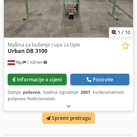
1
/
10
Mašina za bušenje rupa za tiple
Urban
DB 3100
Rīga
1.520 km
Informacije o cijeni
Pozovite
Stanje:
polovno
, Godina izgradnje:
2007
, Funkcionalnost:
potpuno funkcionalan
,
Spremi pretragu