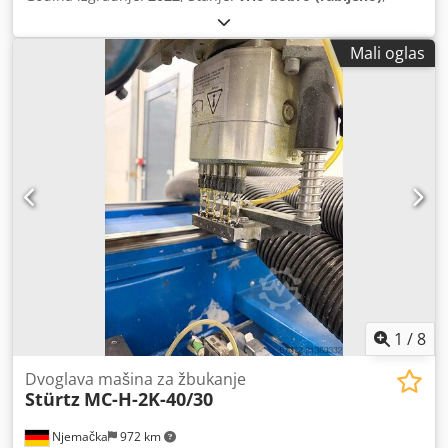
Mali oglas
1
/
8
Dvoglava mašina za žbukanje
Stürtz
MC-H-2K-40/30
Njemačka
972 km