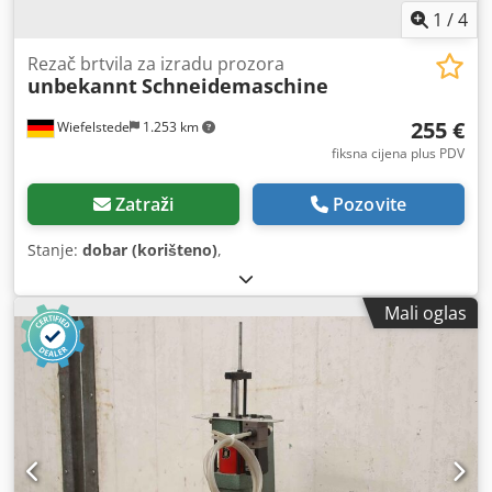
1
/
4
Rezač brtvila za izradu prozora
unbekannt
Schneidemaschine
255 €
Wiefelstede
1.253 km
fiksna cijena plus PDV
Zatraži
Pozovite
Stanje:
dobar (korišteno)
,
Mali oglas