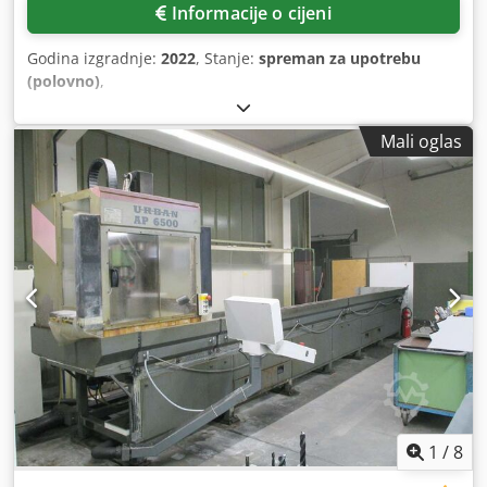
Informacije o cijeni
Godina izgradnje:
2022
, Stanje:
spreman za upotrebu
(polovno)
,
Mali oglas
1
/
8