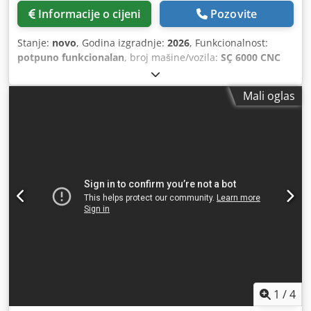
Informacije o cijeni
Pozovite
Stanje:
novo
, Godina izgradnje:
2026
, Funkcionalnost:
potpuno funkcionalan
, broj mašine/vozila:
SÇ 6000 CNC
KÖŞE TEMİZLEME MAKİNASI
,
Mali oglas
1
/
4