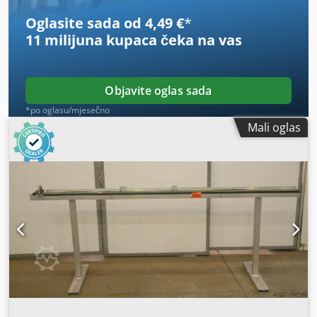
Oglasite sada od 4,49 €
*
11 milijuna kupaca
čeka na vas
Objavite oglas sada
*po oglasu/mjesečno
Mali oglas