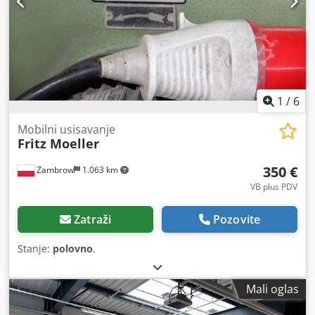
1
/
6
Mobilni usisavanje
Fritz Moeller
350 €
Zambrow
1.063 km
VB plus PDV
Zatraži
Pozovite
Stanje:
polovno
,
Mali oglas