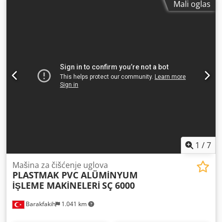
Mali oglas
1
/
7
Mašina za čišćenje uglova
PLASTMAK PVC ALÜMİNYUM
İŞLEME MAKİNELERİ
SÇ 6000
Barakfakih
1.041 km