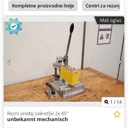
a
Kompletne proizvodne linije
Centri za rezanje 
Mali oglas
1
/
14
Rezni uređaj zakretljiv 2x 45°
unbekannt
mechanisch