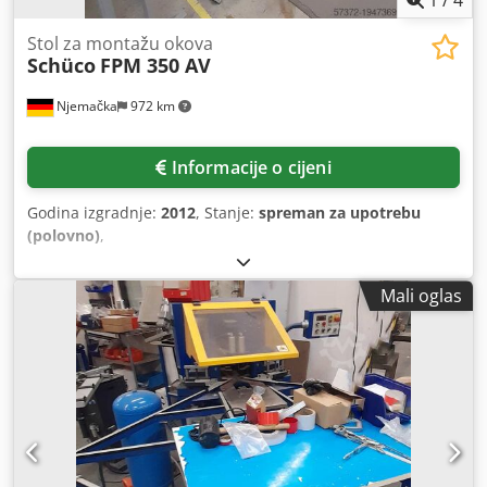
1
/
4
Stol za montažu okova
Schüco
FPM 350 AV
Njemačka
972 km
Informacije o cijeni
Godina izgradnje:
2012
, Stanje:
spreman za upotrebu
(polovno)
,
Mali oglas