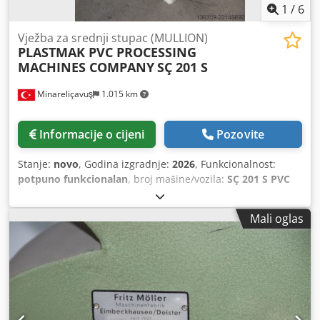
1
/
6
Vježba za srednji stupac (MULLION)
PLASTMAK PVC PROCESSING
MACHINES COMPANY
SÇ 201 S
Minareliçavuş
1.015 km
Informacije o cijeni
Pozovite
Stanje:
novo
, Godina izgradnje:
2026
, Funkcionalnost:
potpuno funkcionalan
, broj mašine/vozila:
SÇ 201 S PVC
ORTA KAYIT ALIŞTIRMA ( SERİ BIÇAK DEĞİŞTİRMELİ)
,
Mali oglas