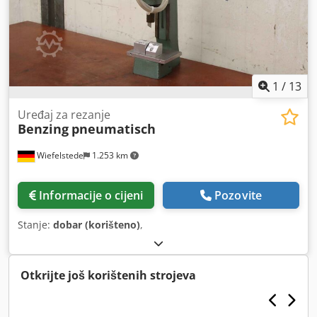
1
/
13
Uređaj za rezanje
Benzing
pneumatisch
Wiefelstede
1.253 km
Informacije o cijeni
Pozovite
Stanje:
dobar (korišteno)
,
Otkrijte još korištenih strojeva