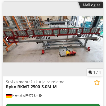
Mali oglas
1
/
4
Stol za montažu kutija za roletne
Ryko
RKMT 2500-3.0M-M
Njemačka
972 km