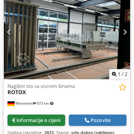
1
/
2
Nagibni sto sa voznim šinama
ROTOX
Wimsheim
873 km
Informacije o cijeni
Pozovite
Godina izgradnje:
2022
, Stanje:
vrlo dobro (rabljeno)
,