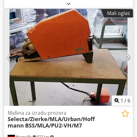
Mali oglas
1
/
6
Mašina za izradu prozora
Selecta/Zierke/MLA/Urban/Hoff
mann
BSS/MLA/PU2-VH/M7
Njemačka
972 km