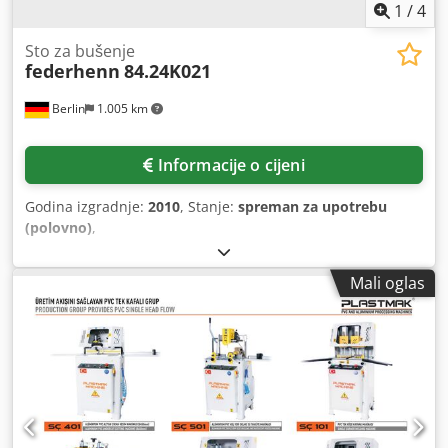
1
/
4
Sto za bušenje
federhenn
84.24K021
Berlin
1.005 km
Informacije o cijeni
Godina izgradnje:
2010
, Stanje:
spreman za upotrebu
(polovno)
,
Mali oglas