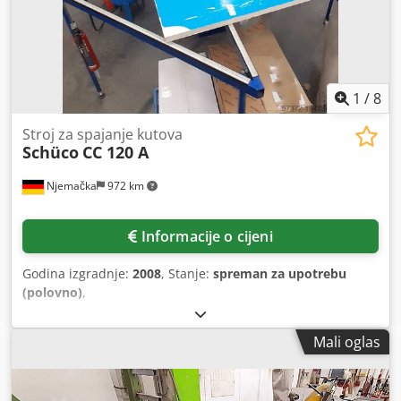
1
/
8
Stroj za spajanje kutova
Schüco
CC 120 A
Njemačka
972 km
Informacije o cijeni
Godina izgradnje:
2008
, Stanje:
spreman za upotrebu
(polovno)
,
Mali oglas