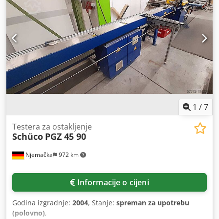
1
/
7
Testera za ostakljenje
Schüco
PGZ 45 90
Njemačka
972 km
Informacije o cijeni
Godina izgradnje:
2004
, Stanje:
spreman za upotrebu
(polovno)
,