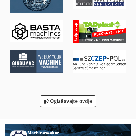
Sve Komentare O Automatsko
Svrdlo Za Drvo
Za Automatsko Varenje
Za Hlađenje Spremnika
Za Pohranu
Za Preradu Drva
Za Prikaz Okvira Metala
Za Razvijanje Filma
Oglašavajte ovdje
Za Varenje Plastike
Machineseeker