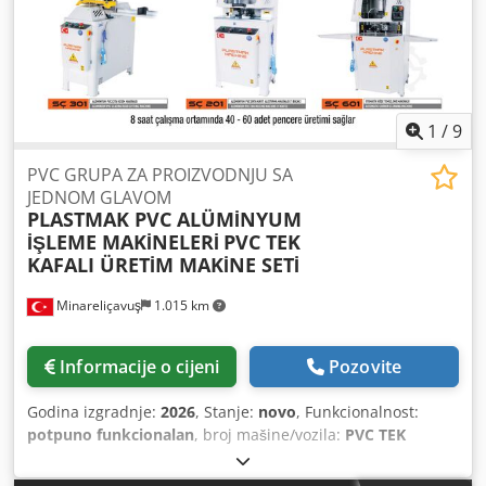
1
/
9
PVC GRUPA ZA PROIZVODNJU SA
JEDNOM GLAVOM
PLASTMAK PVC ALÜMİNYUM
İŞLEME MAKİNELERİ
PVC TEK
KAFALI ÜRETİM MAKİNE SETİ
Minareliçavuş
1.015 km
Informacije o cijeni
Pozovite
Godina izgradnje:
2026
, Stanje:
novo
, Funkcionalnost:
potpuno funkcionalan
, broj mašine/vozila:
PVC TEK
KAFALI ÜRETİM GRUBU
,