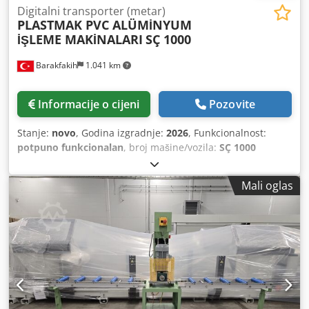
Digitalni transporter (metar)
PLASTMAK PVC ALÜMİNYUM
İŞLEME MAKİNALARI
SÇ 1000
Barakfakih
1.041 km
Informacije o cijeni
Pozovite
Stanje:
novo
, Godina izgradnje:
2026
, Funkcionalnost:
potpuno funkcionalan
, broj mašine/vozila:
SÇ 1000
DİJİTAL METRE
,
Mali oglas