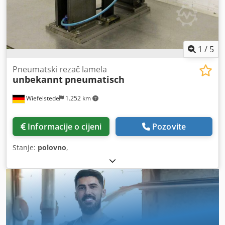
1
/
5
Pneumatski rezač lamela
unbekannt
pneumatisch
Wiefelstede
1.252 km
Informacije o cijeni
Pozovite
Stanje:
polovno
,