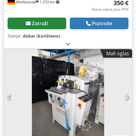
350 €
Wiefelstede
1.253 km
fiksna cijena plus PDV
Zatraži
Pozovite
Stanje:
dobar (korišteno)
,
Mali oglas