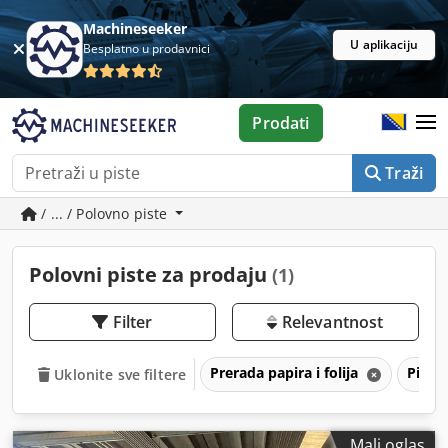
Machineseeker
U aplikaciju
Besplatno u prodavnici
Prodati
Traži
/ ... / Polovno piste
Polovni piste za prodaju
(1)
Filter
Relevantnost
Prerada papira i folija
Piste
Uklonite sve filtere
Mali oglas