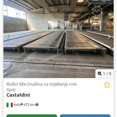
1
/
9
Rullivi Mix (mašina za miješanje rolo
tipa)
Castaldini
Italia
475 km