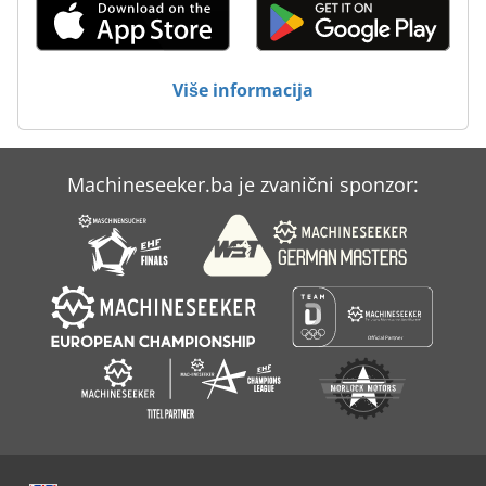
Za Pohranu
Za Preradu Drva
Više informacija
Machineseeker.ba je zvanični sponzor: