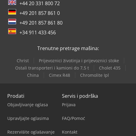
+44 20 331 800 72
+49 201 857 861 0
+49 201 857 861 80
+34 911 433 456
Trenutne pretrage mašina:
Christ
Prijevoznici životinja i prijevoznici stoke
Ostali transporteri i kamioni do 7,5 t
Cholet 435
China
Cimex R48
Chromolite Ipl
Prodati
Servis i podrška
Objavljivanje oglasa
Prijava
Upravljajte oglasima
FAQ/Pomoć
Rezervišite oglašavanje
Kontakt