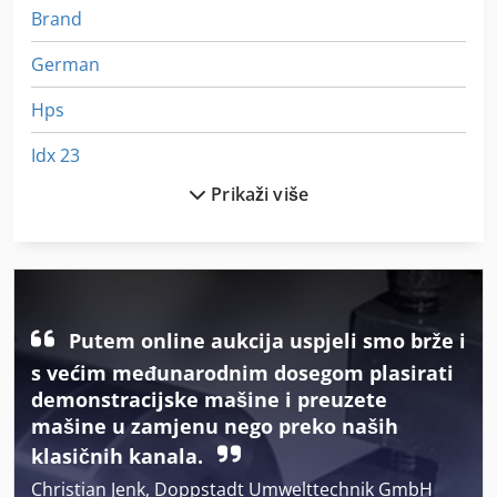
Brand
German
Hps
Idx 23
Prikaži više
Iz Pijeska Pjeskarenje
Linija Za Punjenje
Meh 5 2 1 8 B
Pahuljica Za Led
Putem online aukcija uspjeli smo brže i
s većim međunarodnim dosegom plasirati
Platforma Tip Mb
demonstracijske mašine i preuzete
mašine u zamjenu nego preko naših
Pojas Za Posuđe
klasičnih kanala.
Pokloni Se Léger
Christian Jenk, Doppstadt Umwelttechnik GmbH