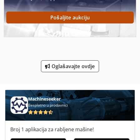
Pokloni Za Novinare
Pošaljite aukciju
Posude Za Pohranu
Povući Za Novinare
Ppl
Prikolica Za
Oglašavajte ovdje
Protežu Se Sustav Za
Statistika Ent
Stavostroj Vp 200
Machineseeker
Besplatno u prodavnici
Tijesto Za Pizze
Upute Za Programiranje
Broj 1 aplikacija za rabljene mašine!
V E P Strojevi Gmbh