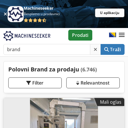
Machineseeker
U aplikaciju
Besplatno u prodavnici
Prodati
Traži
Polovni Brand za prodaju
(6.746)
Filter
Relevantnost
Mali oglas