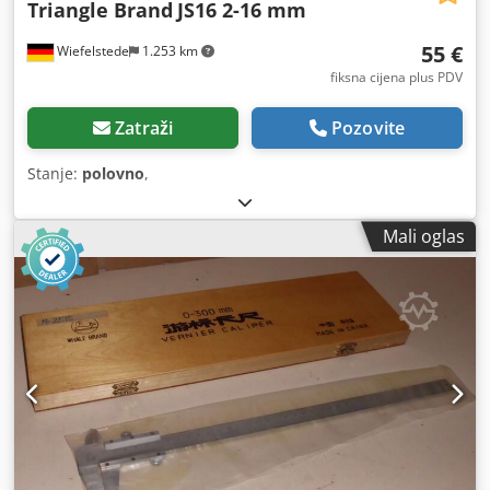
Triangle Brand
JS16 2-16 mm
55 €
Wiefelstede
1.253 km
fiksna cijena plus PDV
Zatraži
Pozovite
Stanje:
polovno
,
Mali oglas