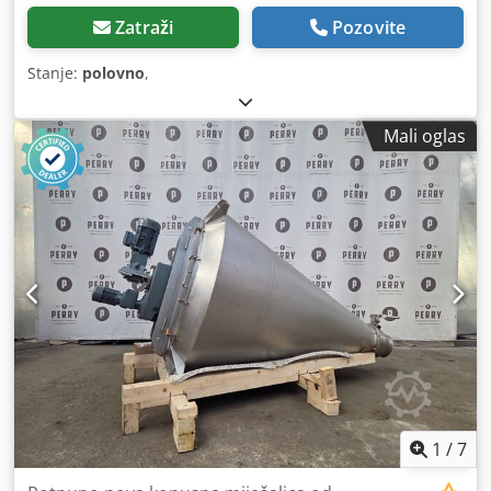
Zatraži
Pozovite
Stanje:
polovno
,
Mali oglas
1
/
7