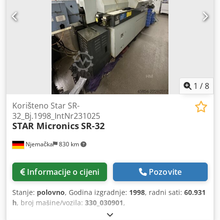
1
/
8
Korišteno Star SR-
32_Bj.1998_IntNr231025
STAR Micronics
SR-32
Njemačka
830 km
Informacije o cijeni
Pozovite
Stanje:
polovno
, Godina izgradnje:
1998
, radni sati:
60.931
h
, broj mašine/vozila:
330_030901
,