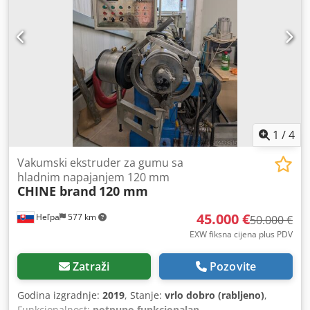
1
/
4
Vakumski ekstruder za gumu sa
hladnim napajanjem 120 mm
CHINE brand
120 mm
45.000 €
Heľpa
577 km
50.000 €
EXW fiksna cijena plus PDV
Zatraži
Pozovite
Godina izgradnje:
2019
, Stanje:
vrlo dobro (rabljeno)
,
Funkcionalnost:
potpuno funkcionalan
,