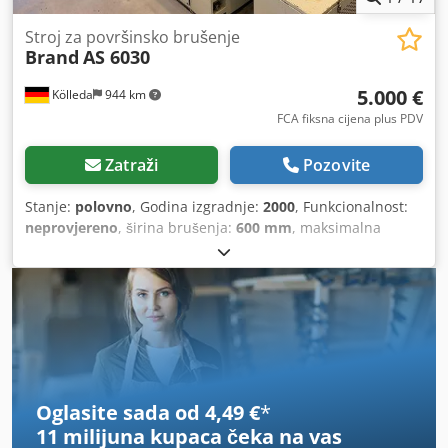
Stroj za površinsko brušenje
Brand
AS 6030
5.000 €
Kölleda
944 km
FCA fiksna cijena plus PDV
Zatraži
Pozovite
Stanje:
polovno
, Godina izgradnje:
2000
, Funkcionalnost:
neprovjereno
, širina brušenja:
600 mm
, maksimalna
težina obratka:
650 kg
,
Oglasite sada od 4,49 €
*
11 milijuna kupaca
čeka na vas