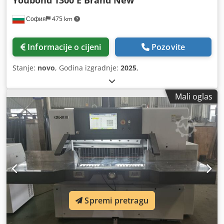
София
475 km
Informacije o cijeni
Pozovite
Stanje:
novo
, Godina izgradnje:
2025
,
Mali oglas
Spremi pretragu