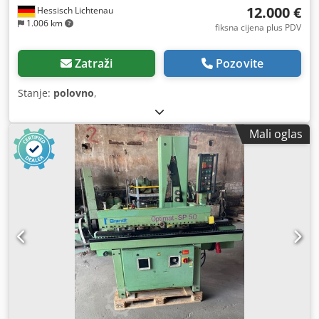
12.000 €
Hessisch Lichtenau
1.006 km
fiksna cijena plus PDV
Zatraži
Pozovite
Stanje:
polovno
,
Mali oglas