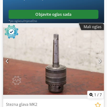
Objavite oglas sada
*po oglasu/mjesečno
Mali oglas
1
/
7
Stezna glava MK2