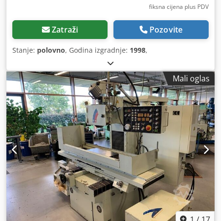
fiksna cijena plus PDV
Zatraži
Pozovite
Stanje:
polovno
, Godina izgradnje:
1998
,
Mali oglas
1
/
17