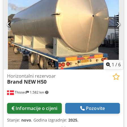
1
/
6
Horizontalni rezervoar
Brand NEW
H50
Thisted
1.582 km
Informacije o cijeni
Pozovite
Stanje:
novo
, Godina izgradnje:
2025
,