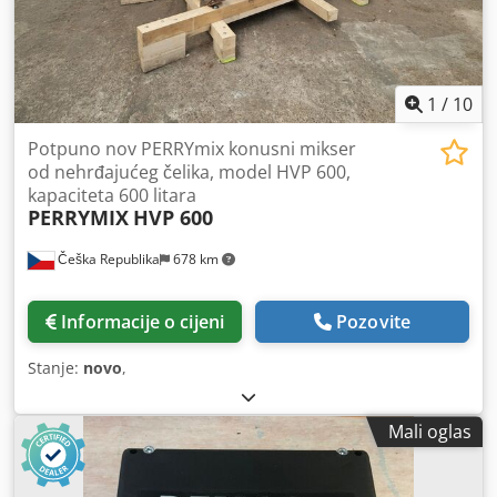
1
/
10
Potpuno nov PERRYmix konusni mikser
od nehrđajućeg čelika, model HVP 600,
kapaciteta 600 litara
PERRYMIX
HVP 600
Češka Republika
678 km
Informacije o cijeni
Pozovite
Stanje:
novo
,
Mali oglas