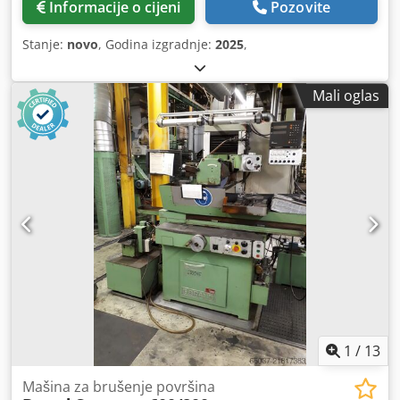
Informacije o cijeni
Pozovite
Stanje:
novo
, Godina izgradnje:
2025
,
Mali oglas
1
/
13
Mašina za brušenje površina