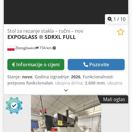
1
/
10
Stol za rezanje stakla – ručni – nov
EXPOGLASS ®
SDRXL FULL
Złotogłowice
734 km
Informacije o cijeni
Pozovite
Stanje:
novo
, Godina izgradnje:
2026
, Funkcionalnost:
potpuno funkcionalan
, ukupna širina:
2.600 mm
, ukupna
dužina:
3.400 mm
, ukupna visina:
910 mm
, ukupna masa:
950 kg
, ulazna struja:
16 A
, jamstveni rok:
12 mjeseci
,
Mali oglas
ulazni napon:
400 V
,