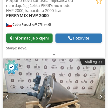
Potpuno nova konusna miješalica od
nehrđajućeg čelika PERRYmix model
HVP 2000, kapaciteta 2000 litar
PERRYMIX
HVP 2000
Češka Republika
678 km
Informacije o cijeni
Pozovite
Stanje:
novo
,
Mali oglas