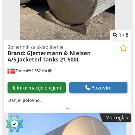
1
/
8
Spremnik za skladištenje
Brand: Gjettermann & Nielsen
A/S
Jacketed Tanks 21.500L
Thisted
1.582 km
Informacije o cijeni
Pozovite
Stanje:
polovno
,
Mali oglas