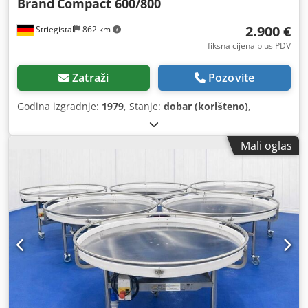
Brand
Compact 600/800
2.900 €
Striegistal
862 km
fiksna cijena plus PDV
Zatraži
Pozovite
Godina izgradnje:
1979
, Stanje:
dobar (korišteno)
,
Mali oglas