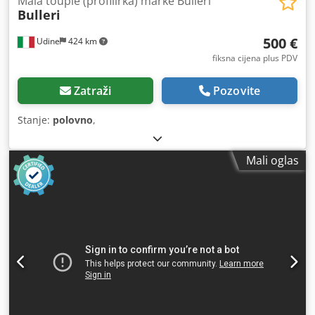
Mala toupie (profilirka) marke Bulleri
Bulleri
500 €
Udine
424 km
fiksna cijena plus PDV
Zatraži
Pozovite
Stanje:
polovno
,
Mali oglas