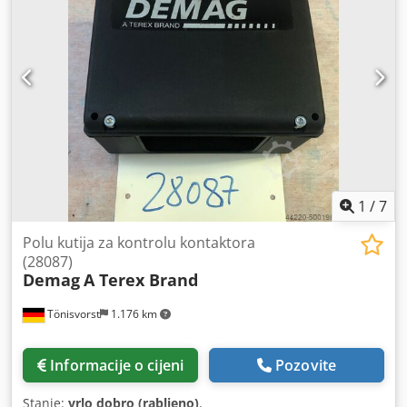
1
/
7
Polu kutija za kontrolu kontaktora
(28087)
Demag
A Terex Brand
Tönisvorst
1.176 km
Informacije o cijeni
Pozovite
Stanje:
vrlo dobro (rabljeno)
,