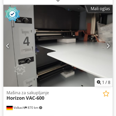
Mali oglas
1
/
8
Mašina za sakupljanje
Horizon
VAC-600
Volkach
870 km