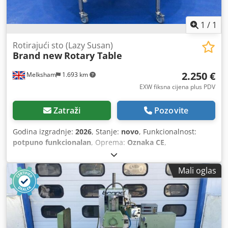
1
/
1
Rotirajući sto (Lazy Susan)
Brand new
Rotary Table
2.250 €
Melksham
1.693 km
EXW fiksna cijena plus PDV
Zatraži
Pozovite
Godina izgradnje:
2026
, Stanje:
novo
, Funkcionalnost:
potpuno funkcionalan
, Oprema:
Oznaka CE
,
Mali oglas