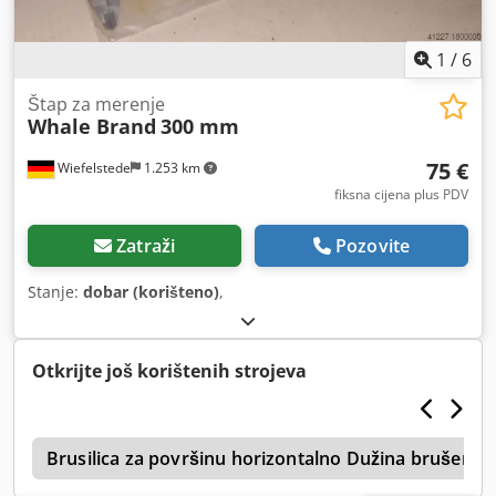
1
/
6
Štap za merenje
Whale Brand
300 mm
75 €
Wiefelstede
1.253 km
fiksna cijena plus PDV
Zatraži
Pozovite
Stanje:
dobar (korišteno)
,
Otkrijte još korištenih strojeva
e
Brusilica za površinu horizontalno Dužina brušenj