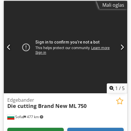
Mali oglas
1
/
5
Edgebander
Die cutting Brand New ML
750
Sofia
477 km