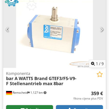
1
/
9
Komponenta
bar A WATTS Brand GTEF3/F5-V9-
F Stellenantrieb max 8bar
359 €
Remscheid
1.127 km
fiksna cijena plus PDV