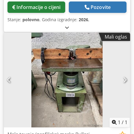
Informacije o cijeni
Pozovite
Stanje:
polovno
, Godina izgradnje:
2026
,
Mali oglas
1
/
1