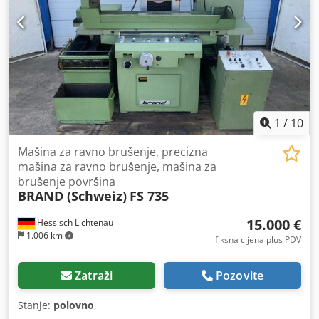
1
/
10
Mašina za ravno brušenje, precizna
mašina za ravno brušenje, mašina za
brušenje površina
BRAND (Schweiz)
FS 735
15.000 €
Hessisch Lichtenau
1.006 km
fiksna cijena plus PDV
Zatraži
Pozovite
Stanje:
polovno
,