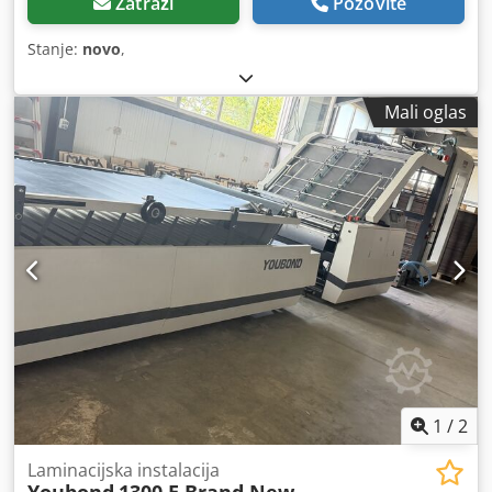
Zatraži
Pozovite
Stanje:
novo
,
Mali oglas
1
/
2
Laminacijska instalacija
Youbond
1300 E Brand New