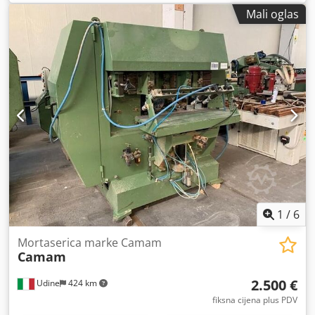
Mali oglas
1
/
6
Mortaserica marke Camam
Camam
2.500 €
Udine
424 km
fiksna cijena plus PDV