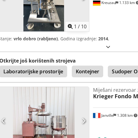
Kreuzau
1.133 km
1
/
10
Stanje:
vrlo dobro (rabljeno)
, Godina izgradnje:
2014
,
Otkrijte još korištenih strojeva
Laboratorijske prostorije
Kontejner
Sudoper O
Miješani rezervoar 
Krieger
Fondo M
Janville
1.308 km