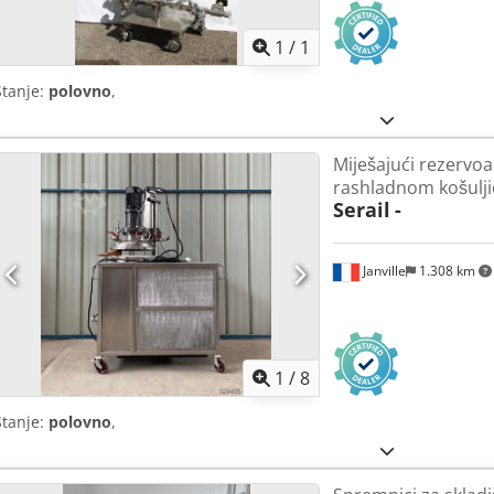
1
/
1
Stanje:
polovno
,
Miješajući rezervoa
rashladnom košulj
Serail
-
Janville
1.308 km
1
/
8
Stanje:
polovno
,