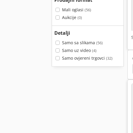
Prodajni format
Mali oglasi
(56)
Aukcije
(0)
Detalji
Samo sa slikama
(56)
Samo uz video
(4)
Samo ovjereni trgovci
(32)
la
Konstrukcijskih Čelika Savijačice
Spremnik