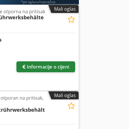
*po oglasu/mjesečno
Mali oglas
e otporna na pritisak
ührwerksbehälte
Informacije o cijeni
Mali oglas
 otporan na pritisak,
rührwerksbehält