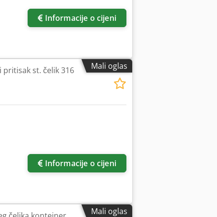
Informacije o cijeni
Mali oglas
ritisak st. čelik 316
još slika
Informacije o cijeni
Mali oglas
eg čelika kontejner