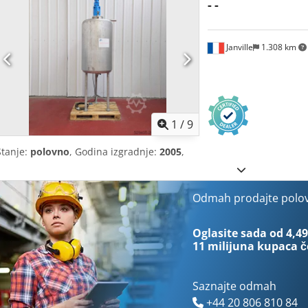
-
-
Janville
1.308 km
1
/
9
Stanje:
polovno
, Godina izgradnje:
2005
,
Odmah prodajte polo
Oglasite sada od 4,49
11 milijuna kupaca
č
Saznajte odmah
+44 20 806 810 84