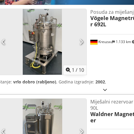
Posuda za miješanj
Vögele
Magnetr
r 692L
Kreuzau
1.133 km
1
/
10
Stanje:
vrlo dobro (rabljeno)
, Godina izgradnje:
2002
,
Miješalni rezervoar
90L
Waldner
Magnet
er