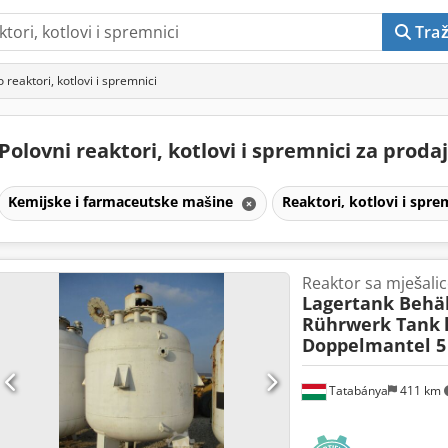
Traž
 reaktori, kotlovi i spremnici
Polovni reaktori, kotlovi i spremnici za proda
Kemijske i farmaceutske mašine
Reaktori, kotlovi i spre
Reaktor sa mješali
Lagertank Behäl
Rührwerk Tank
Doppelmantel 5
Tatabánya
411 km