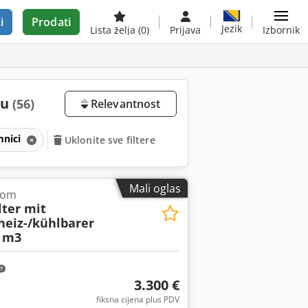
i
Prodati
Jezik
Lista želja
(0)
Prijava
Izbornik
ju
(56)
Relevantnost
mnici
Uklonite sve filtere
Mali oglas
com
ter mit
heiz-/kühlbarer
 m3
3.300 €
fiksna cijena plus PDV