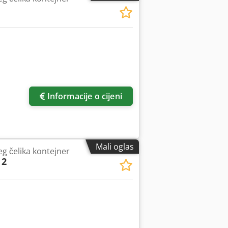
Zatražite još slika
Informacije o cijeni
Mali oglas
eg čelika kontejner
 2
još slika