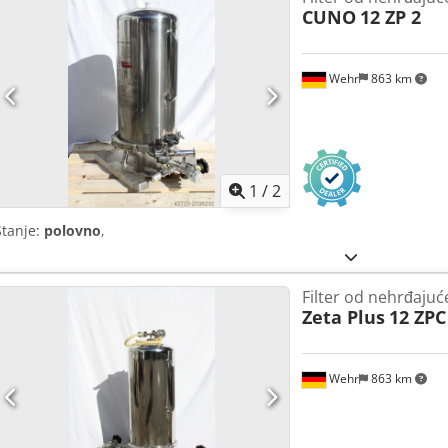
CUNO
12 ZP 2
Wehr
863 km
1
/
2
Stanje:
polovno
,
Filter od nehrđajuć
Zeta Plus
12 ZPC
Wehr
863 km
Zatražite 