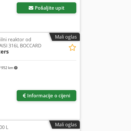
Pošaljite upit
Mali oglas
ilni reaktor od
 AISI 316L BOCCARD
ters
952 km
Informacije o cijeni
Mali oglas
00 L