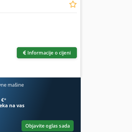
Informacije o cijeni
vne mašine
 €
*
eka na vas
Objavite oglas sada