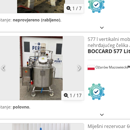
1
/
7
Stanje:
neprovjereno (rabljeno)
,
577 l vertikalni mob
nehrđajućeg čelika
BOCCARD
577 Li
Ożarów Mazowiecki
1
/
17
Stanje:
polovno
,
Miješni rezervoar 6