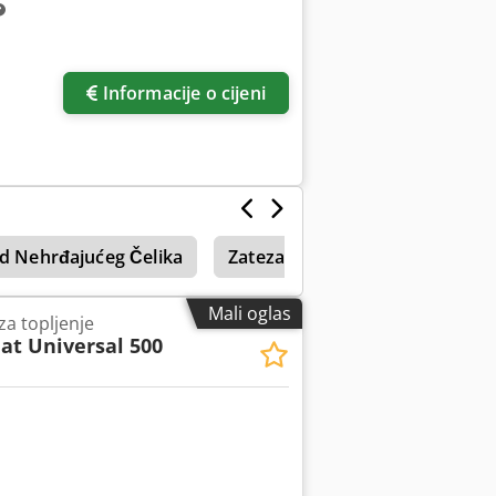
Informacije o cijeni
d Nehrđajućeg Čelika
Zatezanje Posuđa
Membra
Mali oglas
za topljenje
at Universal 500