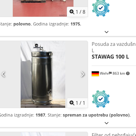
1
/
8
Stanje:
polovno
, Godina izgradnje:
1975
,
Posuda za vazdušni p
L
STAWAG
100 L
Wehr
863 km
Zatražite 
1
/
1
Godina izgradnje:
1987
, Stanje:
spreman za upotrebu (polovno)
,
Filter od nehrđajuć