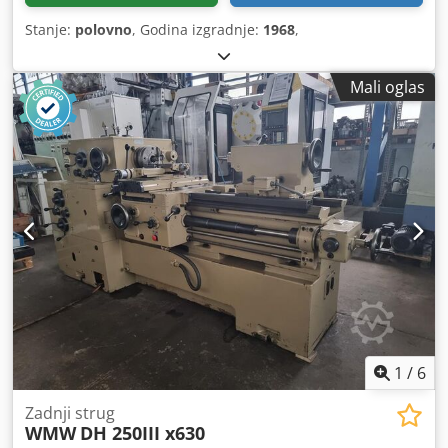
Stanje:
polovno
, Godina izgradnje:
1968
,
Mali oglas
1
/
6
Zadnji strug
WMW
DH 250III x630