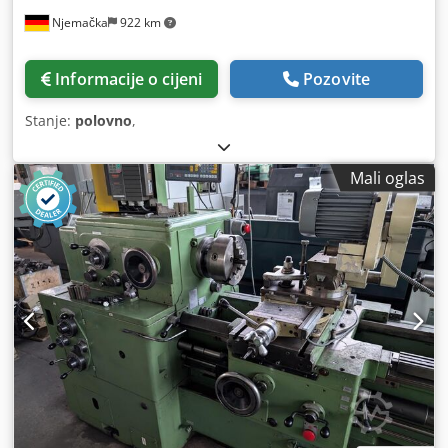
Njemačka
922 km
Informacije o cijeni
Pozovite
Stanje:
polovno
,
Mali oglas