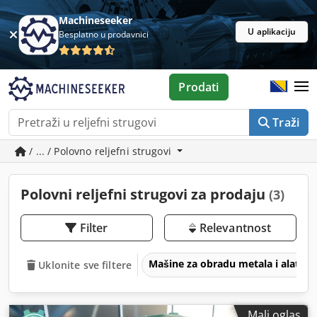
Machineseeker
U aplikaciju
Besplatno u prodavnici
Prodati
Traži
/ ... / Polovno reljefni strugovi
Polovni reljefni strugovi za prodaju
(3)
Filter
Relevantnost
Mašine za obradu metala i alatne
Uklonite sve filtere
Mali oglas