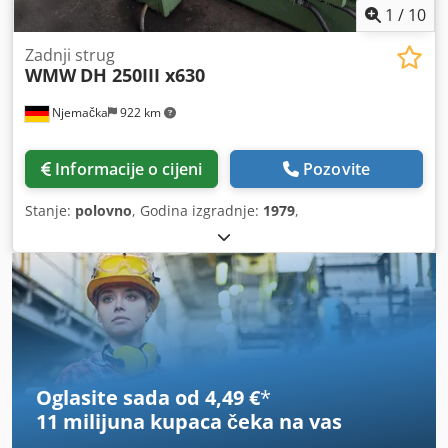
1
/
10
Zadnji strug
WMW
DH 250III x630
Njemačka
922 km
Informacije o cijeni
Pozovite
Stanje:
polovno
, Godina izgradnje:
1979
,
Oglasite sada od 4,49 €
*
11 milijuna kupaca
čeka na vas