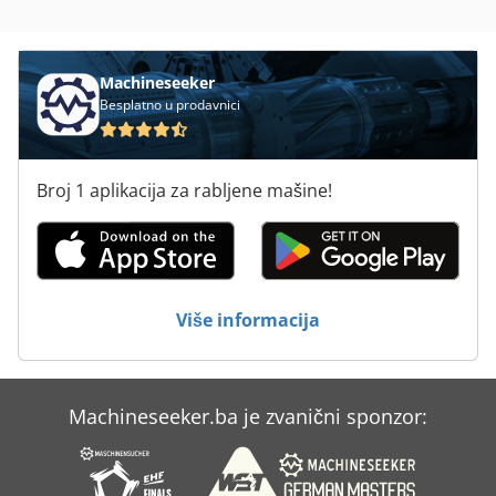
V E P Strojevi Gmbh
Žulj Stroj Za Ljekarne
Machineseeker
Besplatno u prodavnici
Broj 1 aplikacija za rabljene mašine!
Više informacija
Machineseeker.ba je zvanični sponzor: