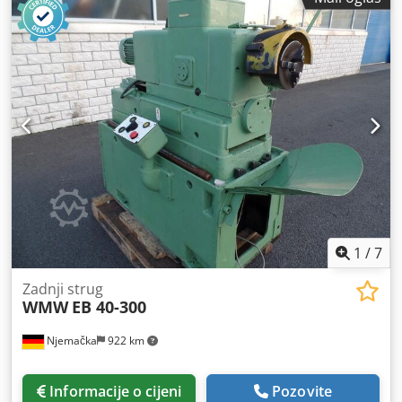
1
/
7
Zadnji strug
WMW
EB 40-300
Njemačka
922 km
Informacije o cijeni
Pozovite