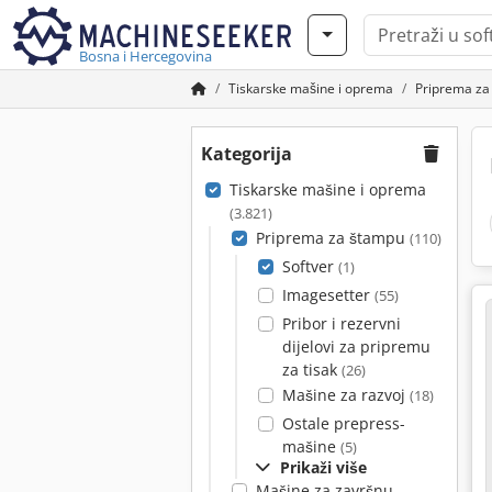
Bosna i Hercegovina
Tiskarske mašine i oprema
Priprema za
Kategorija
Tiskarske mašine i oprema
(3.821)
Priprema za štampu
(110)
Softver
(1)
Imagesetter
(55)
Pribor i rezervni
dijelovi za pripremu
za tisak
(26)
Mašine za razvoj
(18)
Ostale prepress-
mašine
(5)
Prikaži više
Mašine za završnu