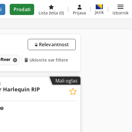
i
Prodati
Jezik
Lista želja
(0)
Prijava
Izbornik
Relevantnost
oftver
Uklonite sve filtere
Mali oglas
x
r Harlequin RIP
Zatražite još slika