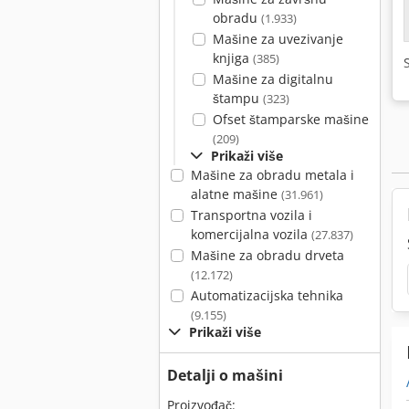
obradu
(1.933)
Mašine za uvezivanje
knjiga
(385)
Mašine za digitalnu
štampu
(323)
Ofset štamparske mašine
(209)
Prikaži više
Mašine za obradu metala i
alatne mašine
(31.961)
Transportna vozila i
komercijalna vozila
(27.837)
Mašine za obradu drveta
(12.172)
Automatizacijska tehnika
(9.155)
Prikaži više
Detalji o mašini
Proizvođač: