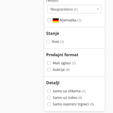
radijus:
Neograničeno
(1)
Njemačka
(1)
Stanje
Novi
(1)
Prodajni format
Mali oglasi
(1)
Aukcije
(0)
Detalji
Samo sa slikama
(1)
Samo uz video
(0)
Samo ovjereni trgovci
(0)