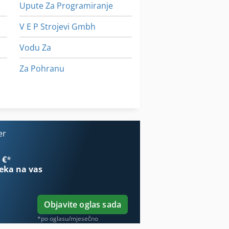
Upute Za Programiranje
V E P Strojevi Gmbh
Vodu Za
Za Pohranu
Za Preradu Drva
Za Razvijanje Filma
e O Automatsko
er
 €
*
eka na vas
Objavite oglas sada
*po oglasu/mjesečno