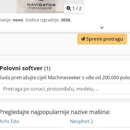
1
/
2
Stanje:
novo
, Godina izgradnje:
2026
,
Spremi pretragu
Polovni softver
(1)
Sada pretražujte cijeli Machineseeker s više od 200.000 polo
Pregledajte najpopularnije nazive mašina:
Achs Edu
Neophot 2