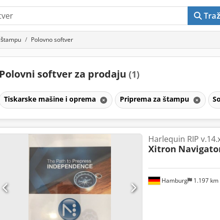
Traž
 štampu
Polovno softver
Polovni softver za prodaju
(1)
Tiskarske mašine i oprema
Priprema za štampu
S
Harlequin RIP v.14.
Xitron
Navigato
Hamburg
1.197 km