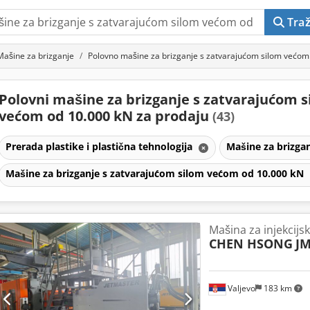
Traž
Mašine za brizganje
Polovno mašine za brizganje s zatvarajućom silom većom
Polovni mašine za brizganje s zatvarajućom 
većom od 10.000 kN za prodaju
(43)
Prerada plastike i plastična tehnologija
Mašine za brizga
Mašine za brizganje s zatvarajućom silom većom od 10.000 kN
Mašina za injekcijs
CHEN HSONG
J
Valjevo
183 km