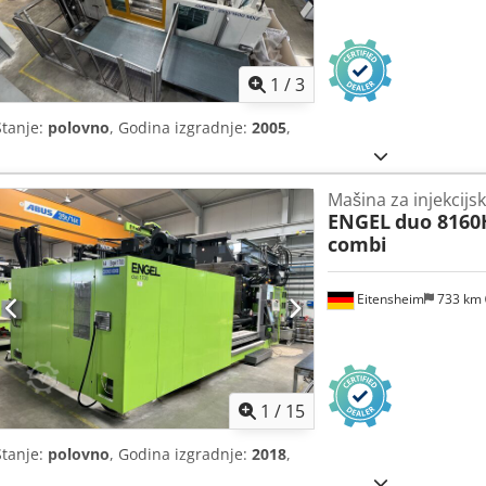
1
/
3
Stanje:
polovno
, Godina izgradnje:
2005
,
Mašina za injekcijs
ENGEL
duo 8160
combi
Eitensheim
733 km
1
/
15
Stanje:
polovno
, Godina izgradnje:
2018
,