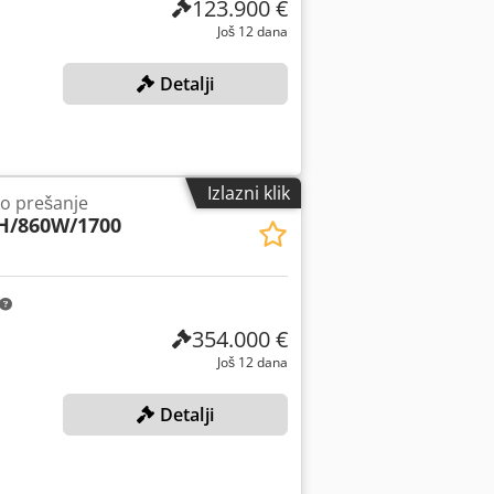
123.900 €
Još 12 dana
Detalji
Izlazni klik
ko prešanje
H/860W/1700
354.000 €
Još 12 dana
Detalji