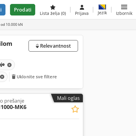
i
Prodati
Jezik
Lista želja
(0)
Prijava
Izbornik
 od 10.000 kN
silom
Relevantnost
nje
Uklonite sve filtere
Mali oglas
ko prešanje
M1000-MK6