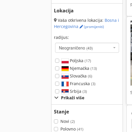
Lokacija
Vaša otkrivena lokacija:
Bosna i
Hercegovina
(promijeniti)
radijus:
Neograničeno
(43)
Poljska
(17)
Njemačka
(13)
Slovačka
(6)
Francuska
(3)
Srbija
(3)
Prikaži više
Stanje
Novi
(2)
 250
Demag Pokorny
Demag
Battenfeld
Polovno
(41)