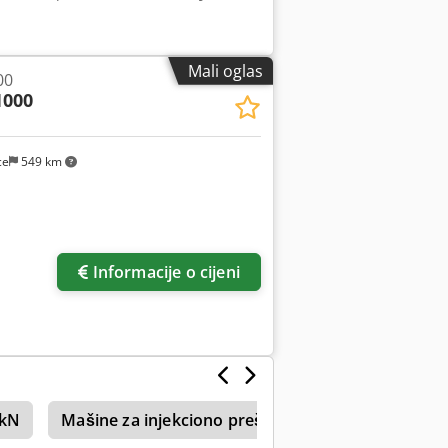
Mali oglas
00
1000
ce
549 km
Informacije o cijeni
 kN
Mašine za injekciono prešanje, sila zatvaranja 25