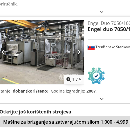
priručnik
,
Engel Duo 7050/10
Engel
duo 7050/
Trenčianske Stankov
1
/
5
Stanje:
dobar (korišteno)
, Godina izgradnje:
2007
,
Otkrijte još korištenih strojeva
Mašine za brizganje sa zatvarajućom silom 1.000 - 4.999