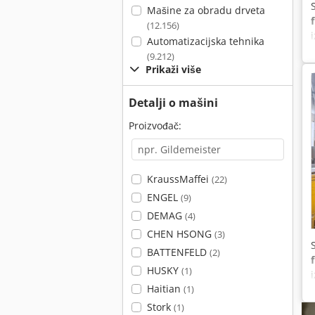
Mašine za obradu drveta
(12.156)
Automatizacijska tehnika
(9.212)
Prikaži više
Detalji o mašini
Proizvođač:
KraussMaffei
(22)
ENGEL
(9)
DEMAG
(4)
CHEN HSONG
(3)
BATTENFELD
(2)
HUSKY
(1)
Haitian
(1)
Stork
(1)