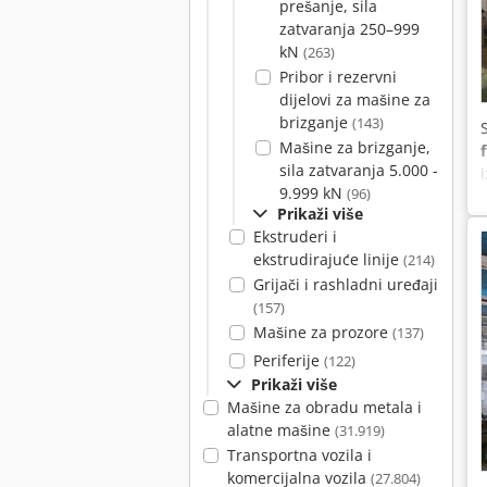
prešanje, sila
zatvaranja 250–999
kN
(263)
Pribor i rezervni
dijelovi za mašine za
brizganje
(143)
Mašine za brizganje,
sila zatvaranja 5.000 -
9.999 kN
(96)
Prikaži više
Ekstruderi i
ekstrudirajuće linije
(214)
Grijači i rashladni uređaji
(157)
Mašine za prozore
(137)
Periferije
(122)
Prikaži više
Mašine za obradu metala i
alatne mašine
(31.919)
Transportna vozila i
komercijalna vozila
(27.804)