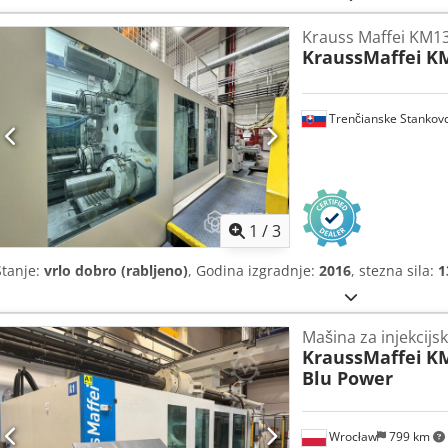
Krauss Maffei KM13
KraussMaffei
KM
Trenčianske Stankov
1
/
3
Stanje:
vrlo dobro (rabljeno)
, Godina izgradnje:
2016
, stezna sila:
1
Mašina za injekcijs
KraussMaffei
KM
Blu Power
Wrocław
799 km