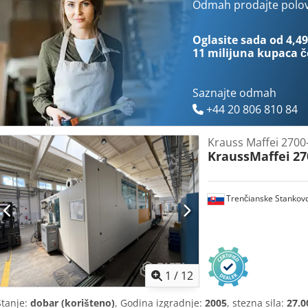
ploče:
2.000 mm
, ukupna dužina:
14.100 mm
Odmah prodajte polo
, ukupna širina:
3.40
ukupna masa:
75.000 kg
, kapacitet grijanja:
60 kW (81,58 KS)
, priti
pumpe:
204.000 W
, snaga:
266 kW (361,66 KS)
, vrsta ulazne struje:
Oglasite sada od 4,49
ulazni napon:
400 V
, ulazna struja:
520 A
, Oprema:
dokumentacija 
11 milijuna kupaca
č
Saznajte odmah
+44 20 806 810 84
Krauss Maffei 2700
KraussMaffei
27
Trenčianske Stankov
1
/
12
Stanje:
dobar (korišteno)
, Godina izgradnje:
2005
, stezna sila:
27.0