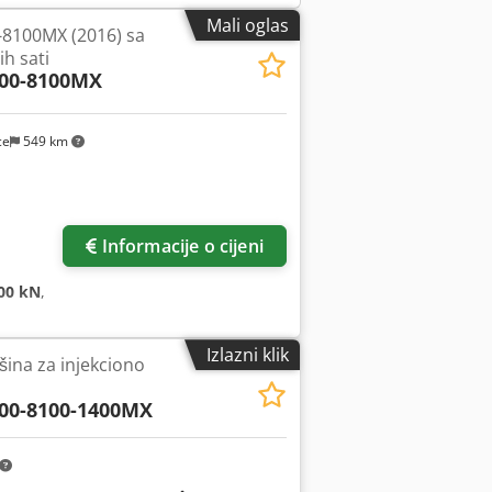
Mali oglas
-8100MX (2016) sa
h sati
00-8100MX
ce
549 km
Informacije o cijeni
00 kN
,
Izlazni klik
šina za injekciono
00-8100-1400MX