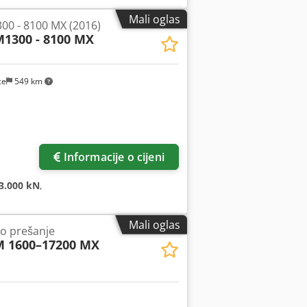
Mali oglas
00 - 8100 MX (2016)
1300 - 8100 MX
ce
549 km
Informacije o cijeni
3.000 kN
,
Mali oglas
ko prešanje
 1600–17200 MX