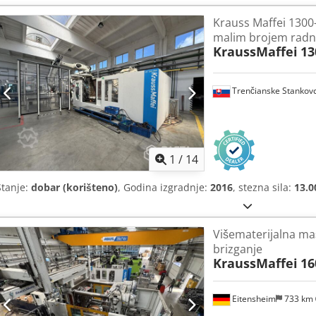
Krauss Maffei 1300
malim brojem radni
KraussMaffei
13
Trenčianske Stankov
1
/
14
Stanje:
dobar (korišteno)
, Godina izgradnje:
2016
, stezna sila:
13.0
Višematerijalna ma
brizganje
KraussMaffei
16
Eitensheim
733 km