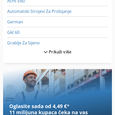
Achs Edu
Automatski Strojevi Za Probijanje
German
Gkt 60
Grablje Za Sijeno
Prikaži više
Graziano Sag 20
Grijanje Na Drva
Grijač 11 Kw
Gx 11 Ff
Hsc 20 Linear
Oglasite sada od 4,49 €
*
Idx 23
11 milijuna kupaca
čeka na vas