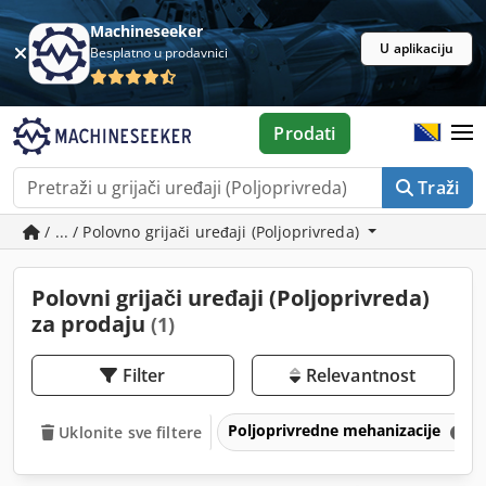
Machineseeker
U aplikaciju
Besplatno u prodavnici
Prodati
Traži
/ ... / Polovno grijači uređaji (Poljoprivreda)
Polovni grijači uređaji (Poljoprivreda)
za prodaju
(1)
Filter
Relevantnost
Poljoprivredne mehanizacije
Uklonite sve filtere