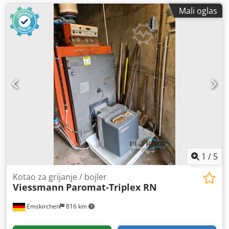
Mali oglas
1
/
5
Kotao za grijanje / bojler
Viessmann
Paromat-Triplex RN
Emskirchen
816 km