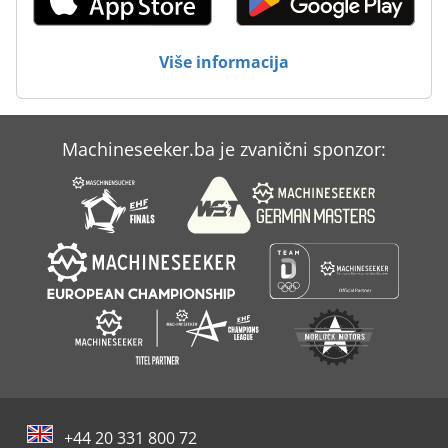
Ugriz Na Dijagnostiku
Za Automatsko Varenje
Više informacija
Za Preradu Drva
Machineseeker.ba je zvanični sponzor:
+44 20 331 800 72