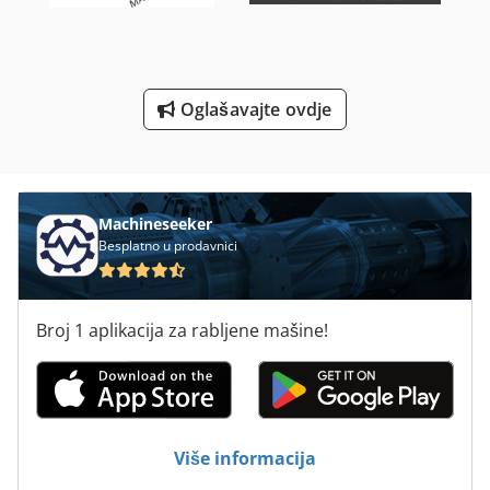
Ventil Brusilice
Za Brušenje
Oglašavajte ovdje
Za Preradu Drva
Za Raspon
Machineseeker
Besplatno u prodavnici
Broj 1 aplikacija za rabljene mašine!
Više informacija