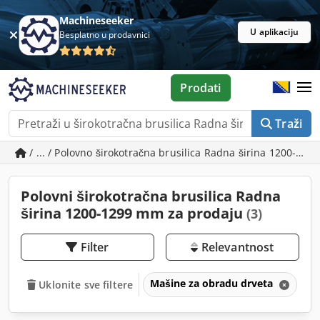
Machineseeker
U aplikaciju
Besplatno u prodavnici
Prodati
Traži
/ ... / Polovno širokotračna brusilica Radna širina 1200-12
Polovni širokotračna brusilica Radna
širina 1200-1299 mm za prodaju
(3)
Filter
Relevantnost
Mašine za obradu drveta
Br
Uklonite sve filtere