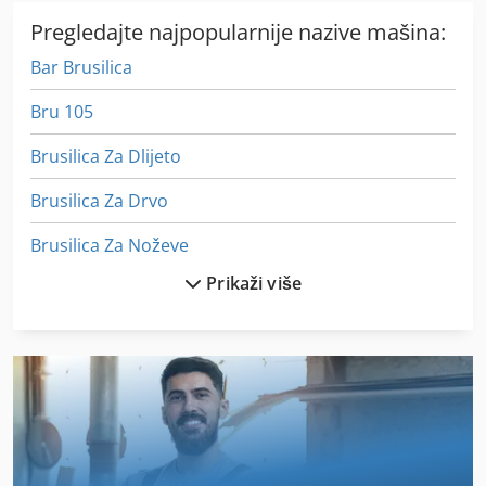
Pregledajte najpopularnije nazive mašina:
Bar Brusilica
Bru 105
Brusilica Za Dlijeto
Brusilica Za Drvo
Brusilica Za Noževe
Prikaži više
Brusilica Za Noževe The Churchill
Drvo Od 1401 Rubova Anleimen Stroj
Glava Motora Brusilice
Iz Pijeska Pjeskarenje
Kako Kontaktirati S Brusilica