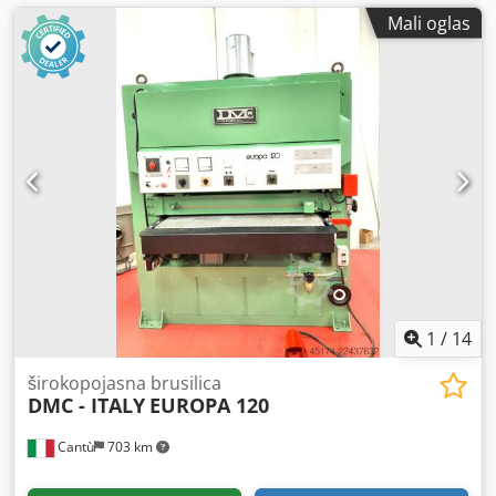
Mali oglas
1
/
14
širokopojasna brusilica
DMC - ITALY
EUROPA 120
Cantù
703 km