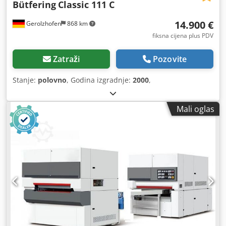
Bütfering
Classic 111 C
14.900 €
Gerolzhofen
868 km
fiksna cijena plus PDV
Zatraži
Pozovite
Stanje:
polovno
, Godina izgradnje:
2000
,
Mali oglas