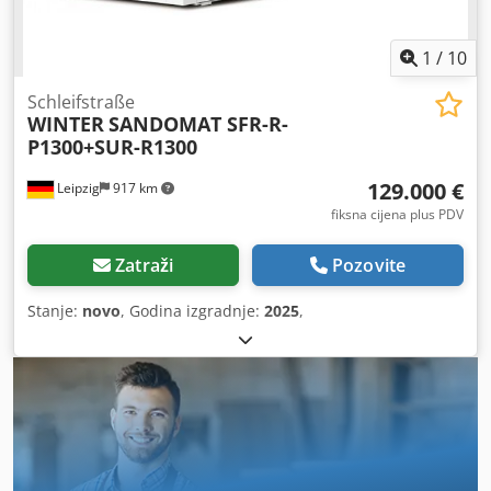
1
/
10
Schleifstraße
WINTER
SANDOMAT SFR-R-
P1300+SUR-R1300
129.000 €
Leipzig
917 km
fiksna cijena plus PDV
Zatraži
Pozovite
Stanje:
novo
, Godina izgradnje:
2025
,