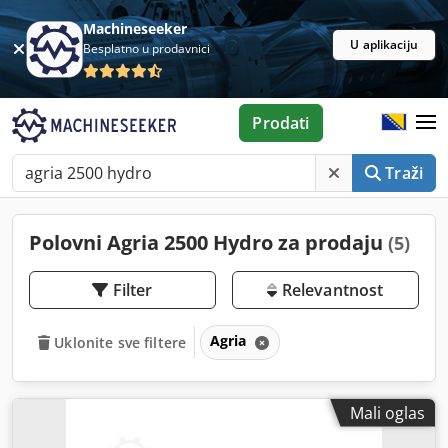
Machineseeker
U aplikaciju
Besplatno u prodavnici
Prodati
Traži
Polovni Agria 2500 Hydro za prodaju
(5)
Filter
Relevantnost
Agria
Uklonite sve filtere
Mali oglas