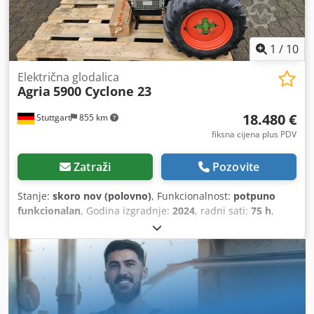
1
/
10
Električna glodalica
Agria
5900 Cyclone 23
18.480 €
Stuttgart
855 km
fiksna cijena plus PDV
Zatraži
Pozovite
Stanje:
skoro nov (polovno)
, Funkcionalnost:
potpuno
funkcionalan
, Godina izgradnje:
2024
, radni sati:
75 h
,
snaga:
16,92 kW (23,00 KS)
, vrsta goriva:
benzin
, tip
prijenosa:
hidrostat
,