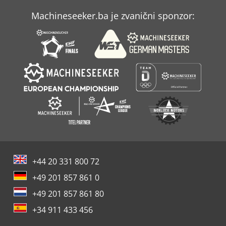
Iseki Tl 2300
Machineseeker.ba je zvanični sponzor:
John Deere 250
John Deere 2500
+44 20 331 800 72
+49 201 857 861 0
+49 201 857 861 80
+34 911 433 456