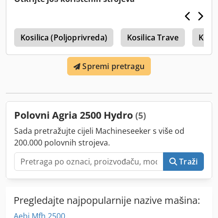
0
Kosilica (Poljoprivreda)
Kosilica Trave
Kosil
Spremi pretragu
Polovni Agria 2500 Hydro
(5)
Sada pretražujte cijeli Machineseeker s više od
200.000 polovnih strojeva.
Traži
Pregledajte najpopularnije nazive mašina:
Aebi Mfh 2500