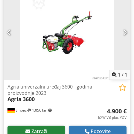
1
/
1
Agria univerzalni uređaj 3600 - godina
proizvodnje 2023
Agria
3600
4.900 €
Einbeck
1.056 km
EXW VB plus PDV
Zatraži
Pozovite