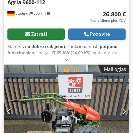
Agria
9600-112
26.800 €
Stuttgart
855 km
fiksna cijena plus PDV
Zatraži
Pozovite
Stanje:
vrlo dobro (rabljeno)
, Funkcionalnost:
potpuno
funkcionalan
, snaga:
17,65 kW (24,00 KS)
, vrsta goriva:
benzin
, gorivo:
super 95
, tip prijenosa:
drugo
, Godina
izgradnje:
2023
,
Mali oglas