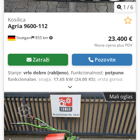
1
/
6
Kosilica
Agria
9600-112
23.400 €
Stuttgart
855 km
fiksna cijena plus PDV
Zatraži
Pozovite
Stanje:
vrlo dobro (rabljeno)
, Funkcionalnost:
potpuno
funkcionalan
, snaga:
17,65 kW (24,00 KS)
, vrsta goriva:
hibridni
, Godina izgradnje:
2020
, radni sati:
163 h
,
Mali oglas