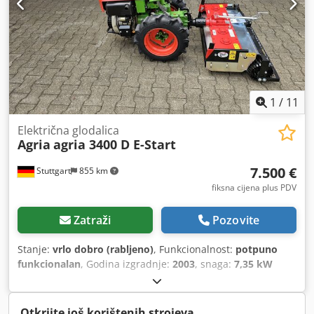
1
/
11
Električna glodalica
Agria
agria 3400 D E-Start
7.500 €
Stuttgart
855 km
fiksna cijena plus PDV
Zatraži
Pozovite
Stanje:
vrlo dobro (rabljeno)
, Funkcionalnost:
potpuno
funkcionalan
, Godina izgradnje:
2003
, snaga:
7,35 kW
(9,99 KS)
, vrsta goriva:
dizel
, tip prijenosa:
mehanički
,
Otkrijte još korištenih strojeva