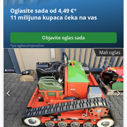
Oglasite sada od 4,49 €
*
11 milijuna kupaca
čeka na vas
Objavite oglas sada
*po oglasu/mjesečno
Mali oglas