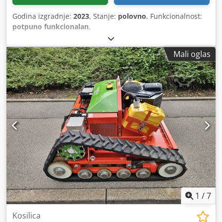
Godina izgradnje:
2023
, Stanje:
polovno
, Funkcionalnost:
potpuno funkcionalan
,
Mali oglas
1
/
7
Kosilica