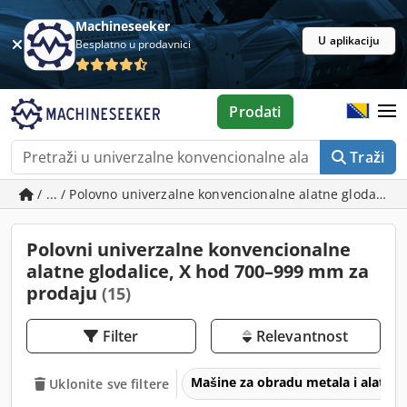
Machineseeker
U aplikaciju
Besplatno u prodavnici
Prodati
Traži
/ ... / Polovno univerzalne konvencionalne alatne glodalic
Polovni univerzalne konvencionalne
alatne glodalice, X hod 700–999 mm za
prodaju
(15)
Filter
Relevantnost
Mašine za obradu metala i alatne
Uklonite sve filtere