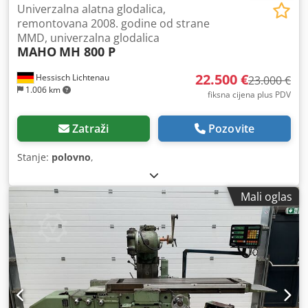
Univerzalna alatna glodalica,
remontovana 2008. godine od strane
MMD, univerzalna glodalica
MAHO
MH 800 P
22.500 €
Hessisch Lichtenau
23.000 €
1.006 km
fiksna cijena plus PDV
Zatraži
Pozovite
Stanje:
polovno
,
Mali oglas