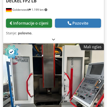
DECKEL
FP2 LB
Goldenstedt
1.199 km
Informacije o cijeni
Pozovite
Stanje:
polovno
,
Mali oglas