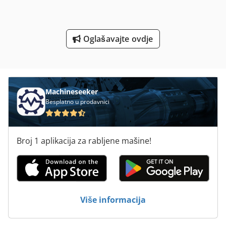
Str 701
Tur 560
Oglašavajte ovdje
Univerzalni Stroj Za Bušenje
Univerzalni Stroj Za Savijanje
Machineseeker
Besplatno u prodavnici
Broj 1 aplikacija za rabljene mašine!
Više informacija