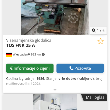
1
/
6
Višenamjenska glodalica
TOS
FNK 25 A
Wiesbaden
993 km
Informacije o cijeni
Pozovite
Godina izgradnje:
1986
, Stanje:
vrlo dobro (rabljeno)
, broj
mašine/vozila:
12024
,
Mali oglas