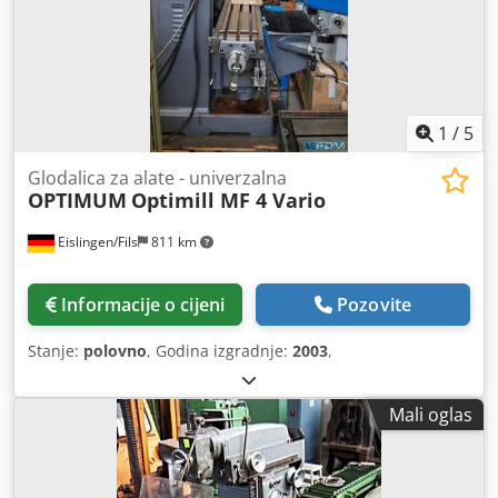
1
/
5
Glodalica za alate - univerzalna
OPTIMUM
Optimill MF 4 Vario
Eislingen/Fils
811 km
Informacije o cijeni
Pozovite
Stanje:
polovno
, Godina izgradnje:
2003
,
Mali oglas