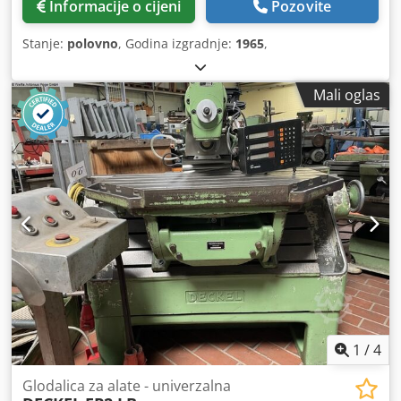
Informacije o cijeni
Pozovite
Stanje:
polovno
, Godina izgradnje:
1965
,
Mali oglas
1
/
4
Glodalica za alate - univerzalna