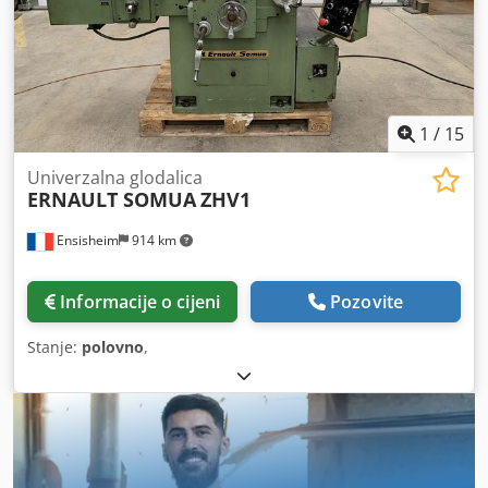
1
/
15
Univerzalna glodalica
ERNAULT SOMUA
ZHV1
Ensisheim
914 km
Informacije o cijeni
Pozovite
Stanje:
polovno
,