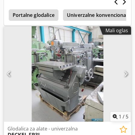
0
Portalne glodalice
Univerzalne konvencionalne 
Mali oglas
1
/
5
Glodalica za alate - univerzalna
DECKEL
FP3L