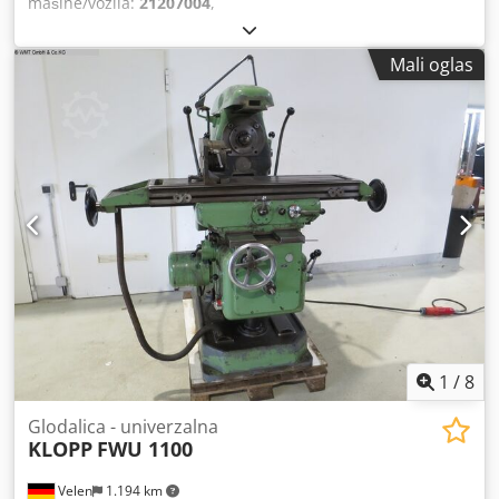
mašine/vozila:
21207004
,
Mali oglas
1
/
8
Glodalica - univerzalna
KLOPP
FWU 1100
Velen
1.194 km