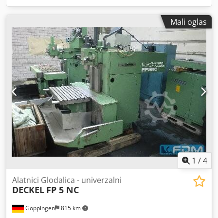
Mali oglas
1
/
4
Alatnici Glodalica - univerzalni
DECKEL
FP 5 NC
Göppingen
815 km