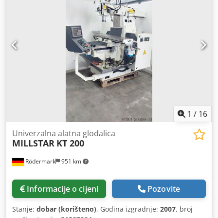
1
/
16
Univerzalna alatna glodalica
MILLSTAR
KT 200
Rödermark
951 km
Informacije o cijeni
Pozovite
Stanje:
dobar (korišteno)
, Godina izgradnje:
2007
, broj