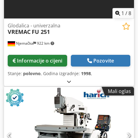
1
/
8
Glodalica - univerzalna
VREMAC
FU 251
Njemačka
922 km
Informacije o cijeni
Pozovite
Stanje:
polovno
, Godina izgradnje:
1998
,
Mali oglas