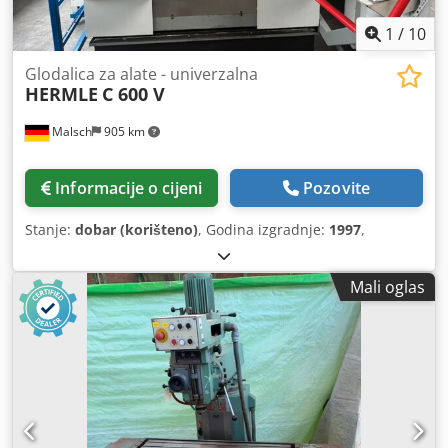
1
/
10
Glodalica za alate - univerzalna
HERMLE
C 600 V
Malsch
905 km
Informacije o cijeni
Pozovite
Stanje:
dobar (korišteno)
, Godina izgradnje:
1997
,
Mali oglas