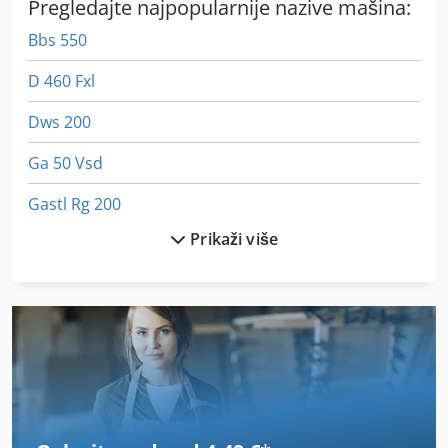
Pregledajte najpopularnije nazive mašina:
Bbs 550
D 460 Fxl
Dws 200
Ga 50 Vsd
Gastl Rg 200
Prikaži više
German
Gk 800
Glodalice Za Švicarsku
Gmx 200 Linear
Gs 3268 Rt