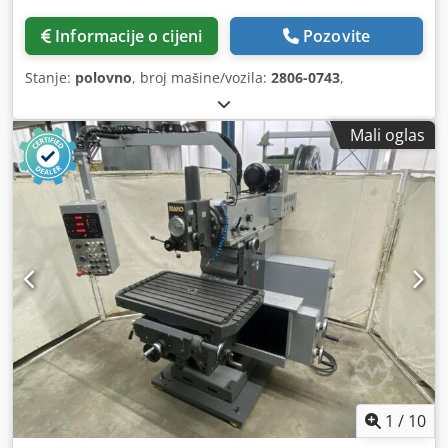
Informacije o cijeni
Pozovite
Stanje:
polovno
, broj mašine/vozila:
2806-0743
,
Mali oglas
1
/
10