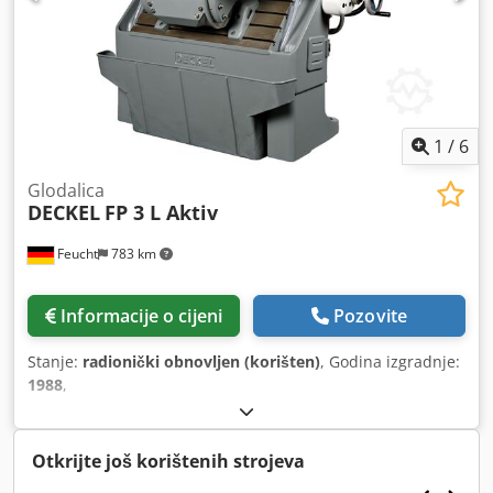
1
/
6
Glodalica
DECKEL
FP 3 L Aktiv
Feucht
783 km
Informacije o cijeni
Pozovite
Stanje:
radionički obnovljen (korišten)
, Godina izgradnje:
1988
,
Otkrijte još korištenih strojeva