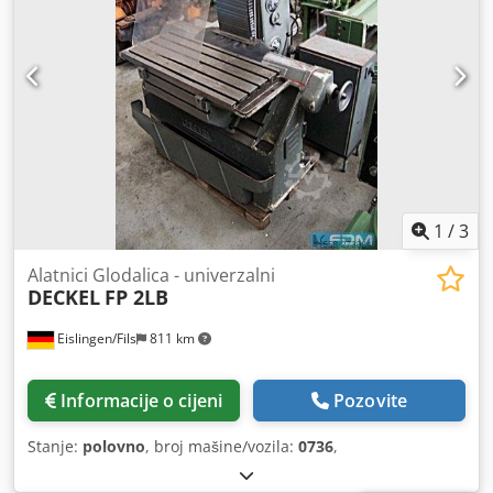
1
/
3
Alatnici Glodalica - univerzalni
DECKEL
FP 2LB
Eislingen/Fils
811 km
Informacije o cijeni
Pozovite
Stanje:
polovno
, broj mašine/vozila:
0736
,