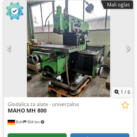
Mali oglas
1
/
6
Glodalica za alate - univerzalna
MAHO
MH 800
Bühl
904 km