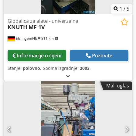
1
/
5
Glodalica za alate - univerzalna
KNUTH
MF 1V
Eislingen/Fils
811 km
Informacije o cijeni
Pozovite
Stanje:
polovno
, Godina izgradnje:
2003
,
Mali oglas