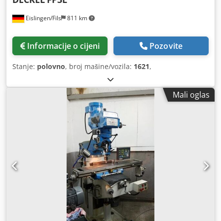
Eislingen/Fils
811 km
Informacije o cijeni
Pozovite
Stanje:
polovno
, broj mašine/vozila:
1621
,
Mali oglas