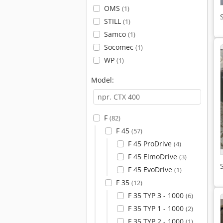
OMS
(1)
STILL
(1)
Samco
(1)
Socomec
(1)
WP
(1)
Model:
F
(82)
F 45
(57)
F 45 ProDrive
(4)
F 45 ElmoDrive
(3)
F 45 EvoDrive
(1)
F 35
(12)
F 35 TYP 3 - 1000
(6)
F 35 TYP 1 - 1000
(2)
F 35 TYP 2 - 1000
(1)