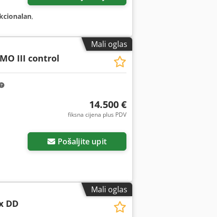
kcionalan
,
Mali oglas
MO III control
14.500 €
fiksna cijena plus PDV
Pošaljite upit
Mali oglas
x DD