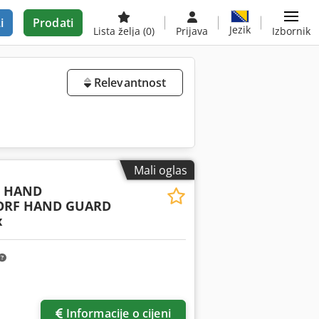
i
Prodati
Jezik
Lista želja
(0)
Prijava
Izbornik
Relevantnost
Mali oglas
5 HAND
ORF HAND GUARD
x
Informacije o cijeni