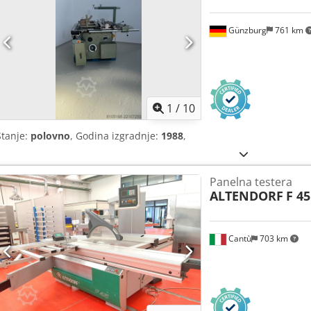
Günzburg
761 km
1
/
10
Stanje:
polovno
, Godina izgradnje:
1988
,
Panelna testera
ALTENDORF
F 45 
Cantù
703 km