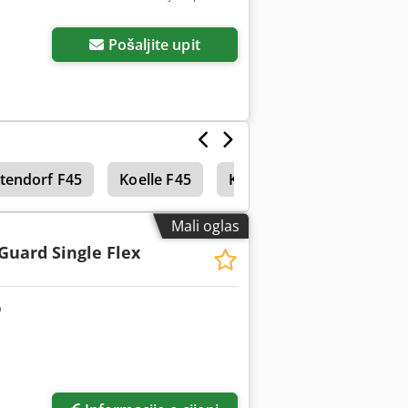
Pošaljite upit
ltendorf F45
Koelle F45
Klizna
Scm Si 3200
Mali oglas
Guard Single Flex