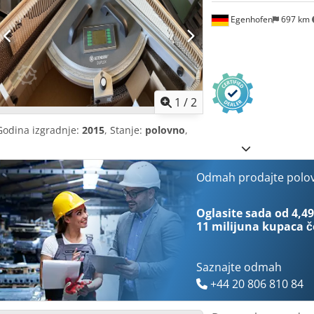
Egenhofen
697 km
1
/
2
Godina izgradnje:
2015
, Stanje:
polovno
,
Odmah prodajte polo
Oglasite sada od 4,49
11 milijuna kupaca
č
Saznajte odmah
+44 20 806 810 84