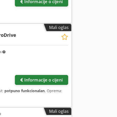
Informacije o cijeni
Mali oglas
roDrive
km
Zatražite još slika
Informacije o cijeni
st:
potpuno funkcionalan
, Oprema:
Mali oglas
a