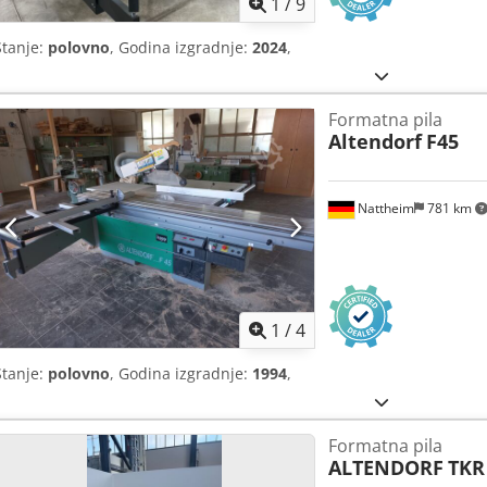
1
/
9
Stanje:
polovno
, Godina izgradnje:
2024
,
Formatna pila
Altendorf
F45
Nattheim
781 km
1
/
4
Stanje:
polovno
, Godina izgradnje:
1994
,
Formatna pila
ALTENDORF
TKR