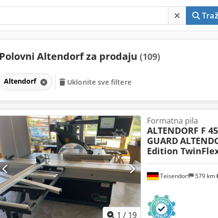
Traž
Polovni Altendorf za prodaju
(109)
Altendorf
Uklonite sve filtere
Formatna pila
ALTENDORF F 4
GUARD
ALTEND
Edition TwinFle
Teisendorf
579 km
1
/
19