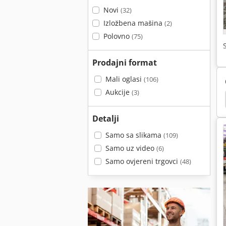
Novi
(32)
Izložbena mašina
(2)
Polovno
(75)
Prodajni format
Mali oglasi
(106)
Aukcije
(3)
5
Koelle F45
Klizna
Martin Transline 1228
Detalji
Samo sa slikama
(109)
Samo uz video
(6)
Samo ovjereni trgovci
(48)