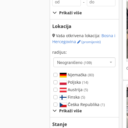
-
Prikaži više
Lokacija
Vaša otkrivena lokacija:
Bosna i
Hercegovina
(promijeniti)
radijus:
Neograničeno
(109)
Njemačka
(80)
Poljska
(14)
Austrija
(5)
Finska
(5)
Češka Republika
(1)
Prikaži više
Stanje