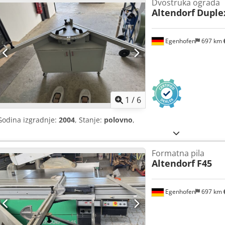
Dvostruka ograda
Altendorf
Duple
Egenhofen
697 km
1
/
6
Godina izgradnje:
2004
, Stanje:
polovno
,
Formatna pila
Altendorf
F45
Egenhofen
697 km