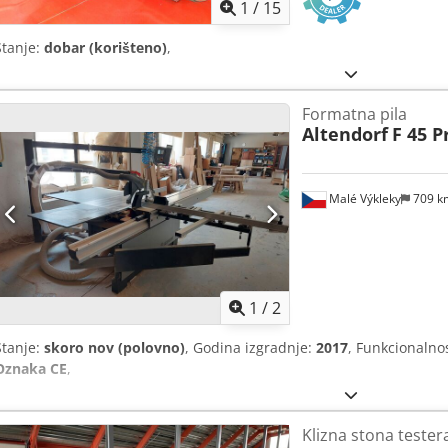
1
/
15
Stanje:
dobar (korišteno)
,
Formatna pila
Altendorf
F 45 P
Malé Výkleky
709 
1
/
2
Stanje:
skoro nov (polovno)
, Godina izgradnje:
2017
, Funkcionalno
Oznaka CE
,
Klizna stona tester