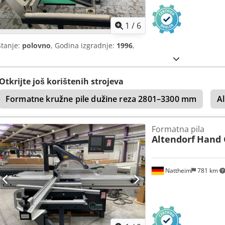
1
/
6
Stanje:
polovno
, Godina izgradnje:
1996
,
Otkrijte još korištenih strojeva
Formatne kružne pile dužine reza 2801–3300 mm
A
Formatna pila
Altendorf
Hand 
Nattheim
781 km