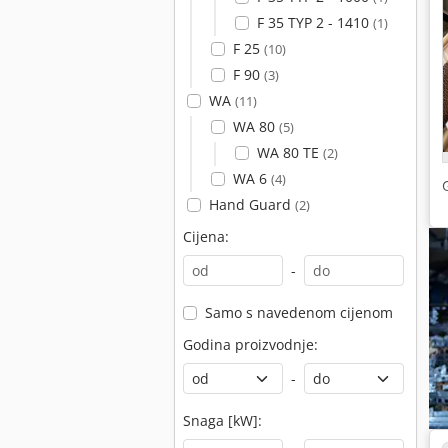
F 35 TYP 2 - 1410
(1)
F 25
(10)
F 90
(3)
WA
(11)
WA 80
(5)
WA 80 TE
(2)
WA 6
(4)
Hand Guard
(2)
Cijena:
-
Samo s navedenom cijenom
Godina proizvodnje:
-
Snaga [kW]: