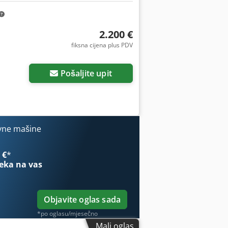
2.200 €
fiksna cijena plus PDV
Zatražite još slika
Pošaljite upit
vne mašine
 €
*
eka na vas
Objavite oglas sada
*po oglasu/mjesečno
Mali oglas