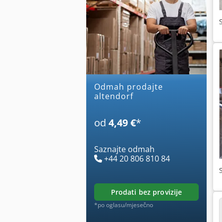
Odmah prodajte
altendorf
od
4,49 €
*
Saznajte odmah
+44 20 806 810 84
prodati bez provizije
*po oglasu/mjesečno