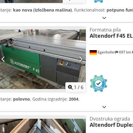
Stanje:
kao nova (izložbena mašina)
, Funkcionalnost:
potpuno fun
Formatna pila
Altendorf
F45 EL
Egenhofen
697 km
1
/
6
Stanje:
polovno
, Godina izgradnje:
2004
,
Dvostruka ograda
Altendorf
Duple