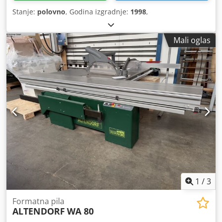
Stanje:
polovno
, Godina izgradnje:
1998
,
Mali oglas
1
/
3
Formatna pila
ALTENDORF
WA 80