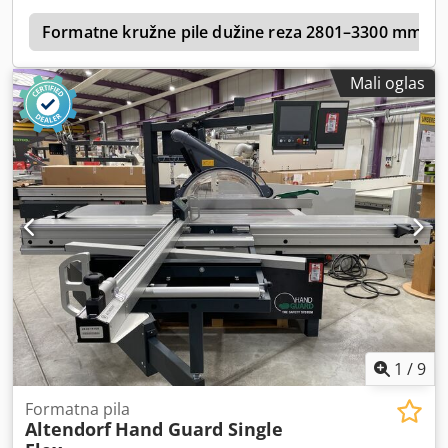
a
Formatne kružne pile dužine reza 2801–3300 mm
Mali oglas
1
/
9
Formatna pila
Altendorf
Hand Guard Single