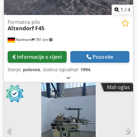
1
/
4
Formatna pila
Altendorf
F45
Nattheim
781 km
Informacije o cijeni
Pozovite
Stanje:
polovno
, Godina izgradnje:
1994
,
Mali oglas