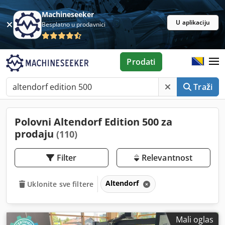
Machineseeker
U aplikaciju
Besplatno u prodavnici
Prodati
Traži
Polovni Altendorf Edition 500 za
prodaju
(110)
Filter
Relevantnost
Altendorf
Uklonite sve filtere
Mali oglas