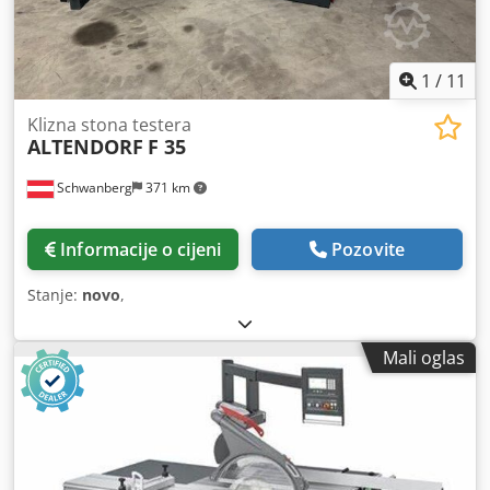
1
/
11
Klizna stona testera
ALTENDORF
F 35
Schwanberg
371 km
Informacije o cijeni
Pozovite
Stanje:
novo
,
Mali oglas