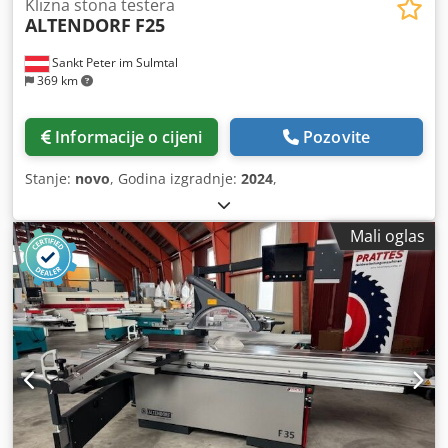
Klizna stona testera
ALTENDORF
F25
Sankt Peter im Sulmtal
369 km
Informacije o cijeni
Pozovite
Stanje:
novo
, Godina izgradnje:
2024
,
Mali oglas