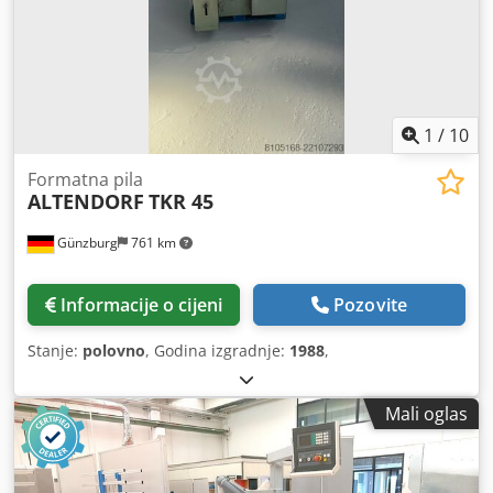
1
/
10
Formatna pila
ALTENDORF
TKR 45
Günzburg
761 km
Informacije o cijeni
Pozovite
Stanje:
polovno
, Godina izgradnje:
1988
,
Mali oglas