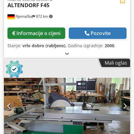
ALTENDORF
F45
Njemačka
972 km
Informacije o cijeni
Pozovite
Stanje:
vrlo dobro (rabljeno)
, Godina izgradnje:
2000
,
Mali oglas