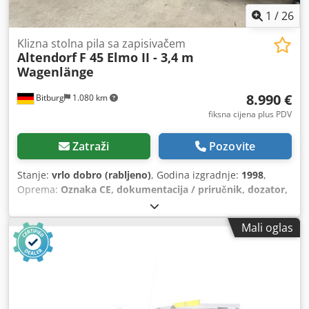
1
/
26
Klizna stolna pila sa zapisivačem
Altendorf
F 45 Elmo II - 3,4 m
Wagenlänge
8.990 €
Bitburg
1.080 km
fiksna cijena plus PDV
Zatraži
Pozovite
Stanje:
vrlo dobro (rabljeno)
, Godina izgradnje:
1998
,
Oprema:
Oznaka CE, dokumentacija / priručnik, dozator,
zaštitni poklopac pile
,
Mali oglas