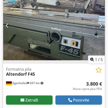
1
/
5
Formatna pila
Altendorf
F45
3.800 €
Egenhofen
697 km
fiksna cijena plus PDV
Zatraži
Pozovite