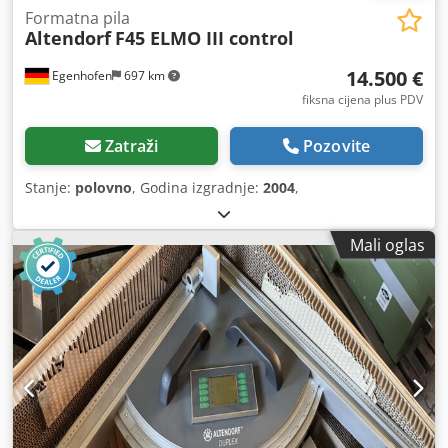
Formatna pila
Altendorf
F45 ELMO III control
14.500 €
Egenhofen
697 km
fiksna cijena plus PDV
Zatraži
Pozovite
Stanje:
polovno
, Godina izgradnje:
2004
,
Mali oglas