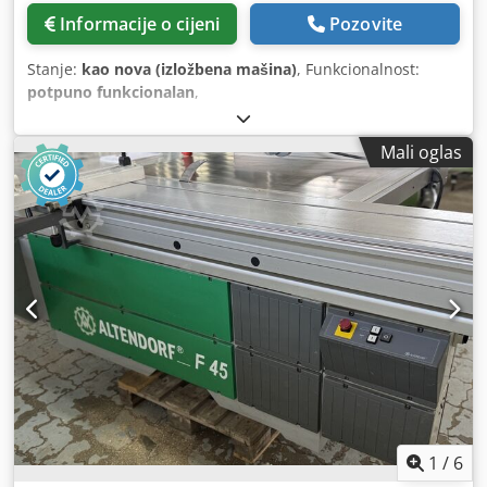
Informacije o cijeni
Pozovite
Stanje:
kao nova (izložbena mašina)
, Funkcionalnost:
potpuno funkcionalan
,
Mali oglas
1
/
6