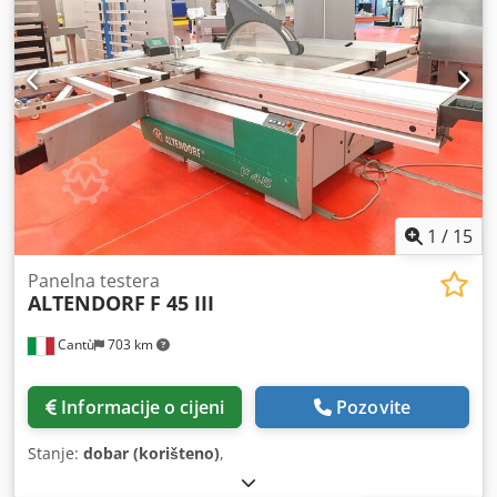
1
/
15
Panelna testera
ALTENDORF
F 45 III
Cantù
703 km
Informacije o cijeni
Pozovite
Stanje:
dobar (korišteno)
,