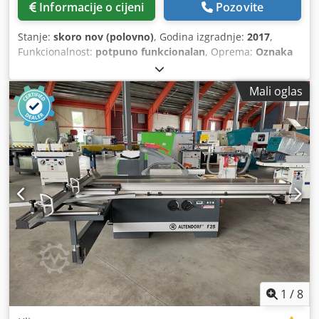
Informacije o cijeni
Pozovite
Stanje:
skoro nov (polovno)
, Godina izgradnje:
2017
,
Funkcionalnost:
potpuno funkcionalan
, Oprema:
Oznaka
CE
,
Mali oglas
1
/
8