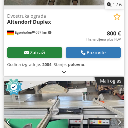
1
/
6
Dvostruka ograda
Altendorf
Duplex
800 €
Egenhofen
697 km
fiksna cijena plus PDV
Zatraži
Pozovite
Godina izgradnje:
2004
, Stanje:
polovno
,
Mali oglas