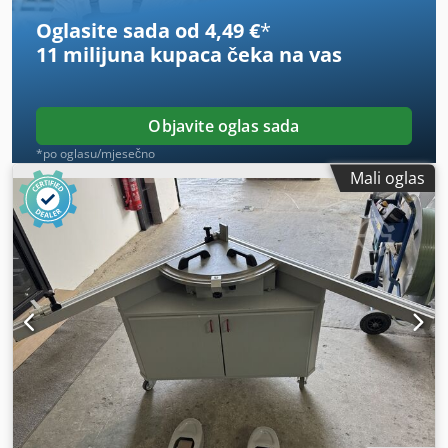
Oglasite sada od 4,49 €
*
11 milijuna kupaca
čeka na vas
Objavite oglas sada
*po oglasu/mjesečno
Mali oglas