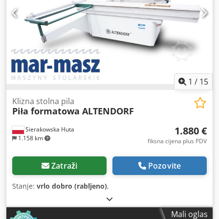
1
/
15
Klizna stolna pila
Piła formatowa ALTENDORF
1.880 €
Sierakowska Huta
1.158 km
fiksna cijena plus PDV
Zatraži
Pozovite
Stanje:
vrlo dobro (rabljeno)
,
Mali oglas