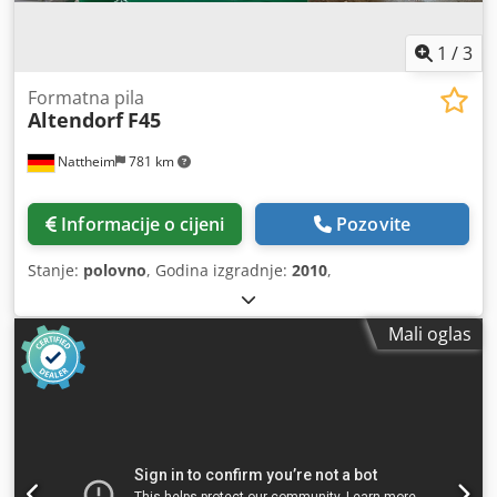
1
/
3
Formatna pila
Altendorf
F45
Nattheim
781 km
Informacije o cijeni
Pozovite
Stanje:
polovno
, Godina izgradnje:
2010
,
Mali oglas