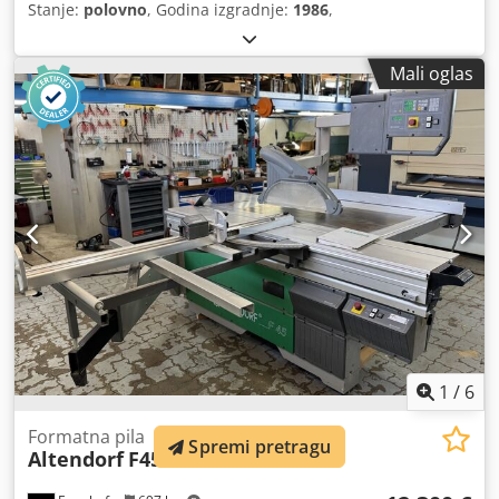
Stanje:
polovno
, Godina izgradnje:
1986
,
Mali oglas
1
/
6
Formatna pila
Spremi pretragu
Altendorf
F45 3 Achs