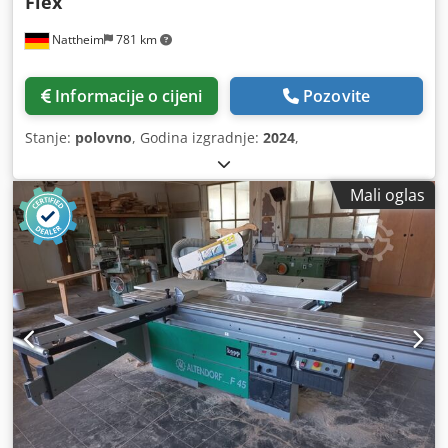
Flex
Nattheim
781 km
Informacije o cijeni
Pozovite
Stanje:
polovno
, Godina izgradnje:
2024
,
Mali oglas