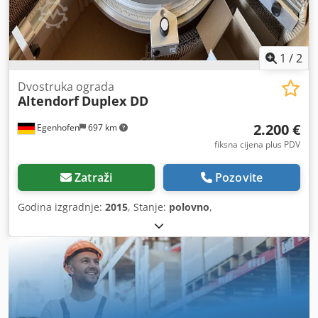
1
/
2
Dvostruka ograda
Altendorf
Duplex DD
2.200 €
Egenhofen
697 km
fiksna cijena plus PDV
Zatraži
Pozovite
Godina izgradnje:
2015
, Stanje:
polovno
,