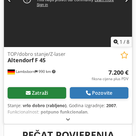
1
/
8
TOP/dobro stanje/Z-laser
Altendorf
F 45
7.200 €
Lambsborn
990 km
fiksna cijena plus PDV
Zatraži
Pozovite
Stanje:
vrlo dobro (rabljeno)
, Godina izgradnje:
2007
,
Funkcionalnost:
potpuno funkcionalan
,
PEČAT POVJERENJA