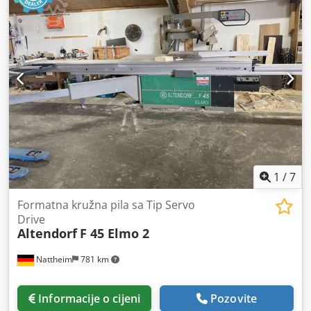
1
/
7
Formatna kružna pila sa Tip Servo
Drive
Altendorf
F 45 Elmo 2
Nattheim
781 km
Informacije o cijeni
Pozovite