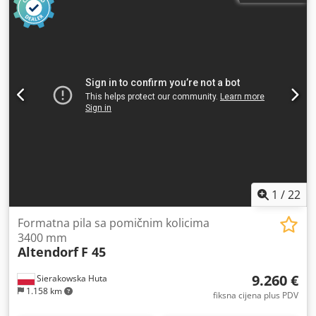
1
/
22
Formatna pila sa pomičnim kolicima
3400 mm
Altendorf
F 45
9.260 €
Sierakowska Huta
1.158 km
fiksna cijena plus PDV