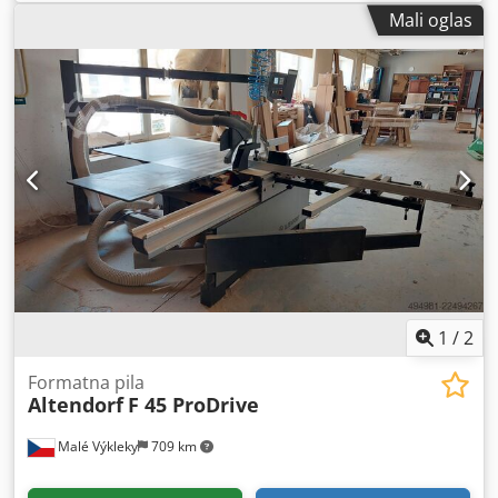
Mali oglas
1
/
2
Formatna pila
Altendorf
F 45 ProDrive
Malé Výkleky
709 km