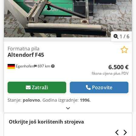
1
/
6
Formatna pila
Altendorf
F45
6.500 €
Egenhofen
697 km
fiksna cijena plus PDV
Zatraži
Pozovite
Stanje:
polovno
, Godina izgradnje:
1996
,
Otkrijte još korištenih strojeva