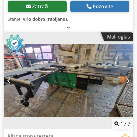
Zatraži
Pozovite
Stanje:
vrlo dobro (rabljeno)
,
Mali oglas
1
/
7
Klizna stona testera