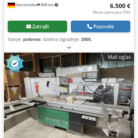
6.500 €
Gerolzhofen
868 km
fiksna cijena plus PDV
Zatraži
Pozovite
Stanje:
polovno
, Godina izgradnje:
2005
,
Mali oglas