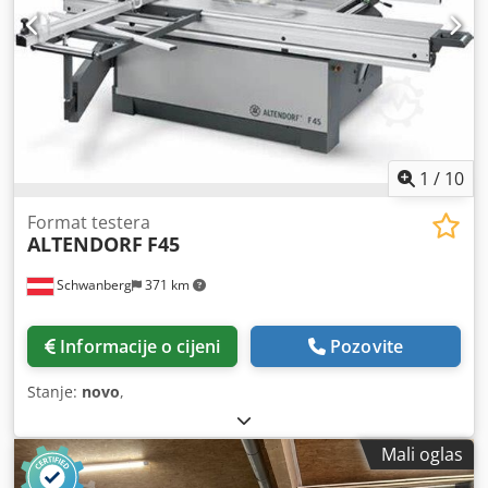
1
/
10
Format testera
ALTENDORF
F45
Schwanberg
371 km
Informacije o cijeni
Pozovite
Stanje:
novo
,
Mali oglas