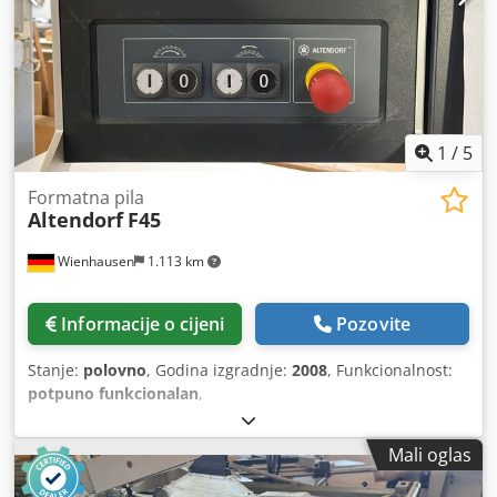
1
/
5
Formatna pila
Altendorf
F45
Wienhausen
1.113 km
Informacije o cijeni
Pozovite
Stanje:
polovno
, Godina izgradnje:
2008
, Funkcionalnost:
potpuno funkcionalan
,
Mali oglas