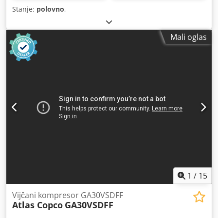
Stanje:
polovno
,
Mali oglas
1
/
15
Vijčani kompresor GA30VSDFF
Atlas Copco
GA30VSDFF