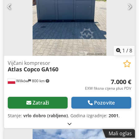
1
/
8
Vijčani kompresor
Atlas Copco
GA160
7.000 €
Wilków
800 km
EXW fiksna cijena plus PDV
Zatraži
Pozovite
Stanje:
vrlo dobro (rabljeno)
, Godina izgradnje:
2001
,
Mali oglas