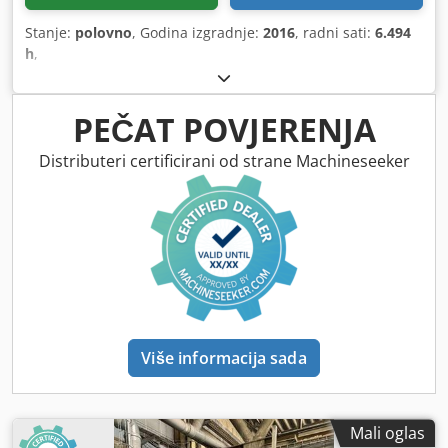
Stanje:
polovno
, Godina izgradnje:
2016
, radni sati:
6.494
h
,
PEČAT POVJERENJA
Distributeri certificirani od strane Machineseeker
Više informacija sada
Mali oglas