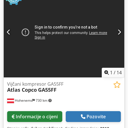
1
/
14
Vijčani kompresor GA55FF
Atlas Copco
GA55FF
Hohenems
730 km
Informacije o cijeni
Pozovite