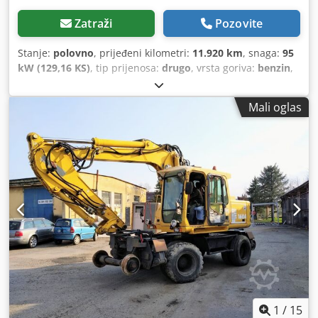
Zatraži
Pozovite
Stanje:
polovno
, prijeđeni kilometri:
11.920 km
, snaga:
95
kW (129,16 KS)
, tip prijenosa:
drugo
, vrsta goriva:
benzin
,
boja:
žuta
, ukupna masa:
23.000 kg
, prazna masa:
21.816
kg
, maksimalna nosivost:
1.184 kg
, broj sjedišta:
1
, prva
Mali oglas
registracija:
02/2013
, emisijska klasa:
nijedan
, ovjes:
drugo
, Godina izgradnje:
2013
, radni sati:
11.920 h
,
ukupna dužina:
7.700 mm
, kabina vozača:
drugo
,
građevinska visina:
4.000 mm
, Oprema:
grijač za
parkiranje, klima-uređaj, kvačilo prikolice
,
1
/
15