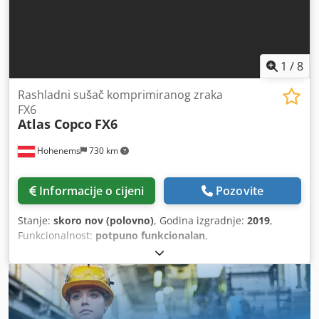
1
/
8
Rashladni sušač komprimiranog zraka
FX6
Atlas Copco
FX6
Hohenems
730 km
Informacije o cijeni
Pozovite
Stanje:
skoro nov (polovno)
, Godina izgradnje:
2019
,
Funkcionalnost:
potpuno funkcionalan
,