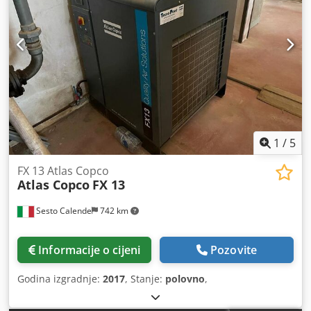
1
/
5
FX 13 Atlas Copco
Atlas Copco
FX 13
Sesto Calende
742 km
Informacije o cijeni
Pozovite
Godina izgradnje:
2017
, Stanje:
polovno
,