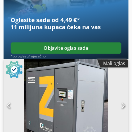
Oglasite sada od 4,49 €
*
11 milijuna kupaca
čeka na vas
Objavite oglas sada
*po oglasu/mjesečno
Mali oglas