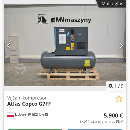
Mali oglas
1
/
5
Vijčani kompresor
Atlas Copco
G7FF
5.900 €
Izdebnik
682 km
EXW fiksna cijena plus PDV