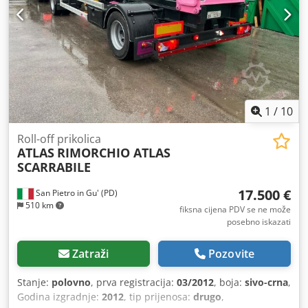
1
/
10
Roll-off prikolica
ATLAS
RIMORCHIO ATLAS
SCARRABILE
17.500 €
San Pietro in Gu' (PD)
510 km
fiksna cijena PDV se ne može
posebno iskazati
Zatraži
Pozovite
Stanje:
polovno
, prva registracija:
03/2012
, boja:
sivo-crna
,
Godina izgradnje:
2012
, tip prijenosa:
drugo
,