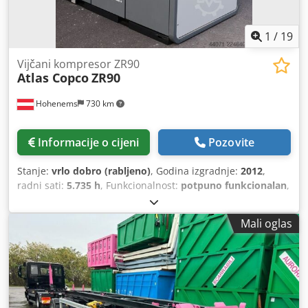
1
/
19
Vijčani kompresor ZR90
Atlas Copco
ZR90
Hohenems
730 km
Informacije o cijeni
Pozovite
Stanje:
vrlo dobro (rabljeno)
, Godina izgradnje:
2012
,
radni sati:
5.735 h
, Funkcionalnost:
potpuno funkcionalan
,
Mali oglas