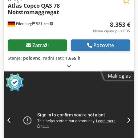
Atlas Copco
QAS 78
Notstromaggregat
8.353 €
Eilenburg
921 km
fiksna cijena plus PDV
Zatraži
Pozovite
Stanje:
polovno
, radni sati:
1.655 h
,
Mali oglas