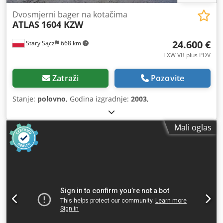
Dvosmjerni bager na kotačima
ATLAS
1604 KZW
24.600 €
Stary Sącz
668 km
EXW VB plus PDV
Zatraži
Pozovite
Stanje:
polovno
, Godina izgradnje:
2003
,
Mali oglas