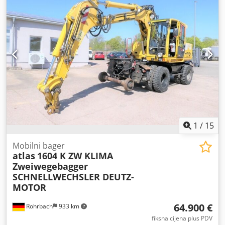
1
/
15
Mobilni bager
atlas
1604 K ZW KLIMA
Zweiwegebagger
SCHNELLWECHSLER DEUTZ-
MOTOR
64.900 €
Rohrbach
933 km
fiksna cijena plus PDV