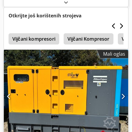
Otkrijte još korištenih strojeva
k
Vijčani kompresori
Vijčani Kompresor
Vijč
Mali oglas