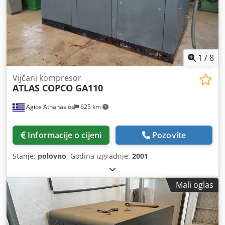
1
/
8
Vijčani kompresor
ATLAS COPCO GA110
Agios Athanasios
625 km
Informacije o cijeni
Pozovite
Stanje:
polovno
, Godina izgradnje:
2001
,
Mali oglas