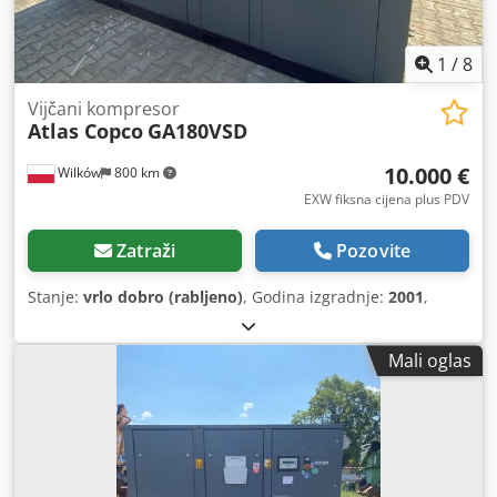
1
/
8
Vijčani kompresor
Atlas Copco
GA180VSD
10.000 €
Wilków
800 km
EXW fiksna cijena plus PDV
Zatraži
Pozovite
Stanje:
vrlo dobro (rabljeno)
, Godina izgradnje:
2001
,
Mali oglas