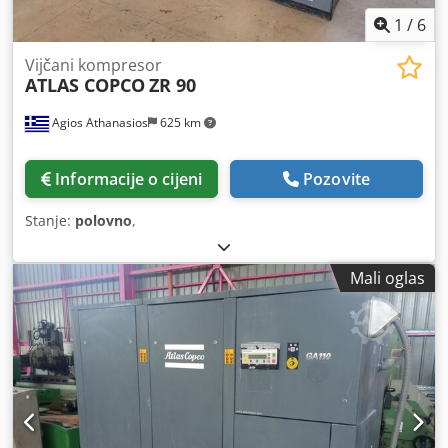
1
/
6
Vijčani kompresor
ATLAS COPCO
ZR 90
Agios Athanasios
625 km
Informacije o cijeni
Pozovite
Stanje:
polovno
,
Mali oglas