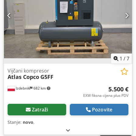
1
/
7
Vijčani kompresor
Atlas Copco
G5FF
5.500 €
Izdebnik
682 km
EXW fiksna cijena plus PDV
Zatraži
Pozovite
Stanje:
novo
,