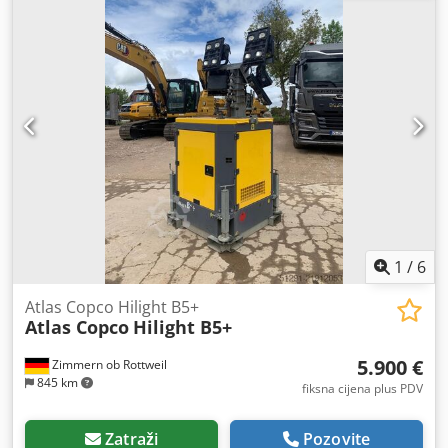
1
/
6
Atlas Copco Hilight B5+
Atlas Copco
Hilight B5+
5.900 €
Zimmern ob Rottweil
845 km
fiksna cijena plus PDV
Zatraži
Pozovite