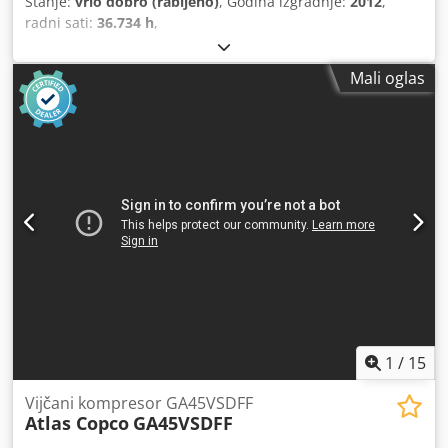
Stanje:
vrlo dobro (rabljeno)
, Godina izgradnje:
2012
,
radni sati:
36.734 h
,
Mali oglas
1
/
15
Vijčani kompresor GA45VSDFF
Atlas Copco
GA45VSDFF