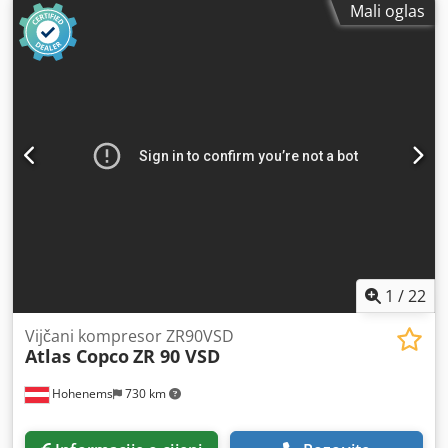
Mali oglas
1
/
22
Vijčani kompresor ZR90VSD
Atlas Copco
ZR 90 VSD
Hohenems
730 km