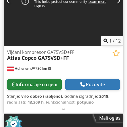
1
/
12
Vijčani kompresor GA75VSD+FF
Atlas Copco
GA75VSD+FF
Hohenems
730 km
Informacije o cijeni
Pozovite
Stanje:
vrlo dobro (rabljeno)
, Godina izgradnje:
2018
,
radni sati:
43.309 h
, Funkcionalnost:
potpuno
funkcionalan
,
Mali oglas