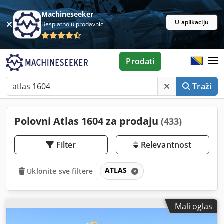
Machineseeker
U aplikaciju
Besplatno u prodavnici
Prodati
Traži
Polovni Atlas 1604 za prodaju
(433)
Filter
Relevantnost
ATLAS
Uklonite sve filtere
Mali oglas