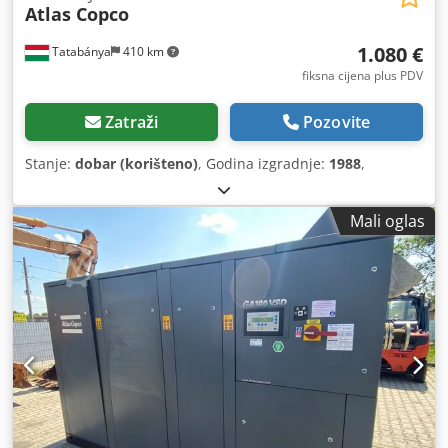
Atlas Copco
1.080 €
Tatabánya
410 km
fiksna cijena plus PDV
Zatraži
Pozovite
Stanje:
dobar (korišteno)
, Godina izgradnje:
1988
,
Mali oglas