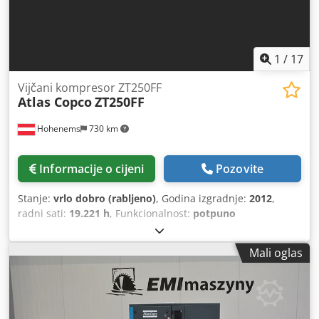
1
/
17
Vijčani kompresor ZT250FF
Atlas Copco
ZT250FF
Hohenems
730 km
Informacije o cijeni
Pozovite
Stanje:
vrlo dobro (rabljeno)
, Godina izgradnje:
2012
,
radni sati:
19.221 h
, Funkcionalnost:
potpuno
funkcionalan
,
Mali oglas