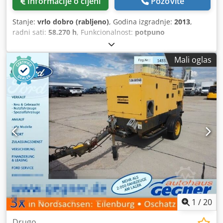
Informacije o cijeni
Pozovite
Stanje:
vrlo dobro (rabljeno)
, Godina izgradnje:
2013
,
radni sati:
58.270 h
, Funkcionalnost:
potpuno
funkcionalan
,
Mali oglas
1
/
20
Drugo