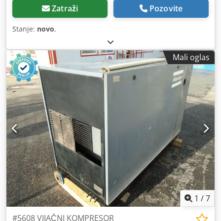
Zatraži
Pozovite
Stanje:
novo
,
Mali oglas
1
/
7
#5608 VIJAČNI KOMPRESOR