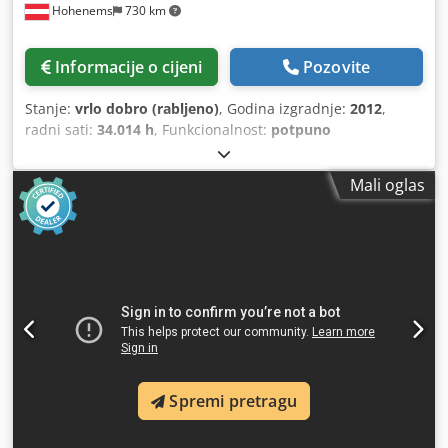
Hohenems
730 km
Informacije o cijeni
Pozovite
Stanje:
vrlo dobro (rabljeno)
, Godina izgradnje:
2012
,
radni sati:
34.014 h
, Funkcionalnost:
potpuno
funkcionalan
,
Mali oglas
Spremi pretragu