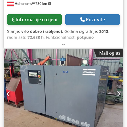
Hohenems
730 km
Informacije o cijeni
Pozovite
Stanje:
vrlo dobro (rabljeno)
, Godina izgradnje:
2013
,
radni sati:
72.688 h
, Funkcionalnost:
potpuno
funkcionalan
,
Mali oglas