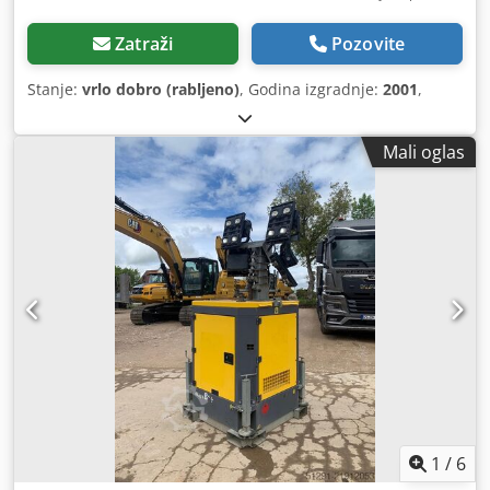
Zatraži
Pozovite
Stanje:
vrlo dobro (rabljeno)
, Godina izgradnje:
2001
,
Mali oglas
1
/
6