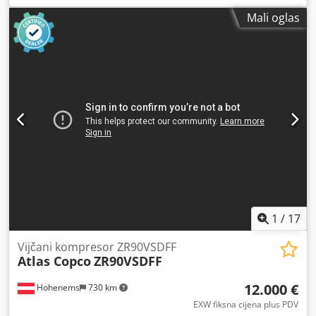
Mali oglas
1
/
17
Vijčani kompresor ZR90VSDFF
Atlas Copco
ZR90VSDFF
12.000 €
Hohenems
730 km
EXW fiksna cijena plus PDV