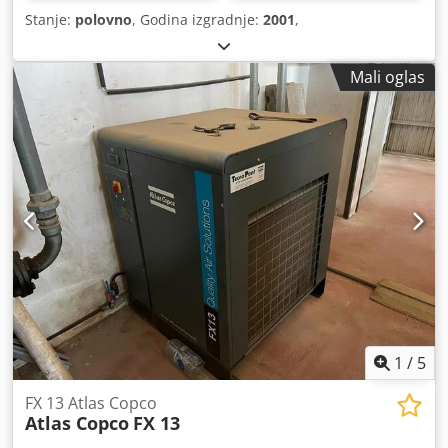
Stanje:
polovno
, Godina izgradnje:
2001
,
Mali oglas
1
/
5
FX 13 Atlas Copco
Atlas Copco
FX 13