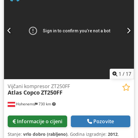
1
/
17
Vijčani kompresor ZT250FF
Atlas Copco
ZT250FF
Hohenems
730 km
Informacije o cijeni
Pozovite
Stanje:
vrlo dobro (rabljeno)
, Godina izgradnje:
2012
,