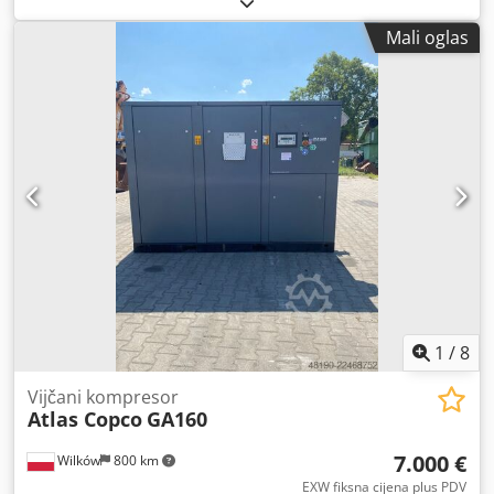
Mali oglas
1
/
8
Vijčani kompresor
Atlas Copco
GA160
7.000 €
Wilków
800 km
EXW fiksna cijena plus PDV