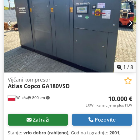
1
/
8
Vijčani kompresor
Atlas Copco
GA180VSD
10.000 €
Wilków
800 km
EXW fiksna cijena plus PDV
Zatraži
Pozovite
Stanje:
vrlo dobro (rabljeno)
, Godina izgradnje:
2001
,