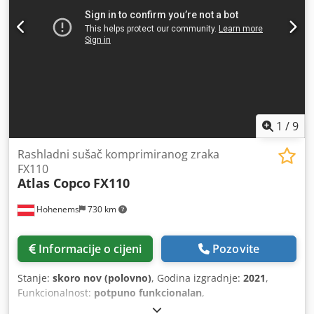
1
/
9
Rashladni sušač komprimiranog zraka
FX110
Atlas Copco
FX110
Hohenems
730 km
Informacije o cijeni
Pozovite
Stanje:
skoro nov (polovno)
, Godina izgradnje:
2021
,
Funkcionalnost:
potpuno funkcionalan
,