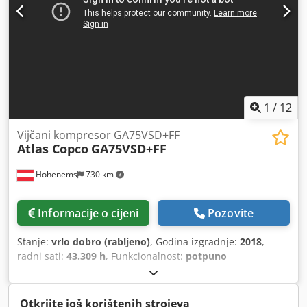
1
/
12
Vijčani kompresor GA75VSD+FF
Atlas Copco
GA75VSD+FF
Hohenems
730 km
Informacije o cijeni
Pozovite
Stanje:
vrlo dobro (rabljeno)
, Godina izgradnje:
2018
,
radni sati:
43.309 h
, Funkcionalnost:
potpuno
funkcionalan
,
Otkrijte još korištenih strojeva