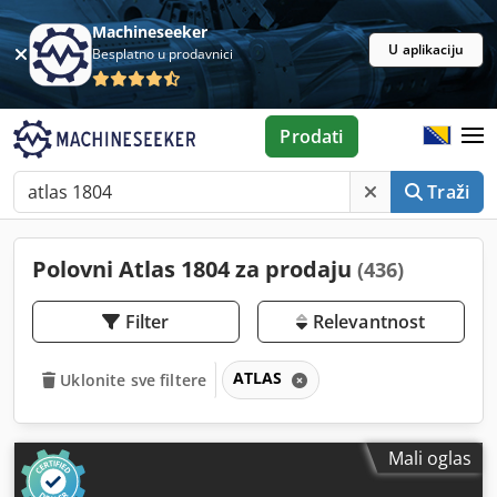
Machineseeker
U aplikaciju
Besplatno u prodavnici
Prodati
Traži
Polovni Atlas 1804 za prodaju
(436)
Filter
Relevantnost
ATLAS
Uklonite sve filtere
Mali oglas