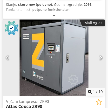
Stanje:
skoro nov (polovno)
, Godina izgradnje:
2019
,
Funkcionalnost:
potpuno funkcionalan
,
Mali oglas
1
/
19
Vijčani kompresor ZR90
Atlas Copco
ZR90