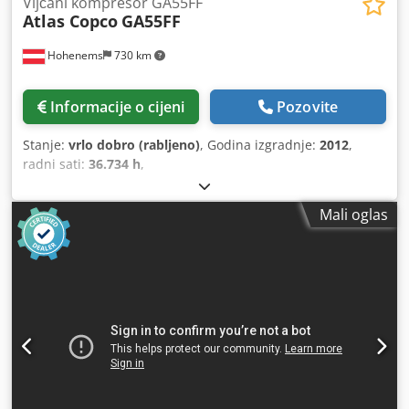
Vijčani kompresor GA55FF
Atlas Copco
GA55FF
Hohenems
730 km
Informacije o cijeni
Pozovite
Stanje:
vrlo dobro (rabljeno)
, Godina izgradnje:
2012
,
radni sati:
36.734 h
,
Mali oglas