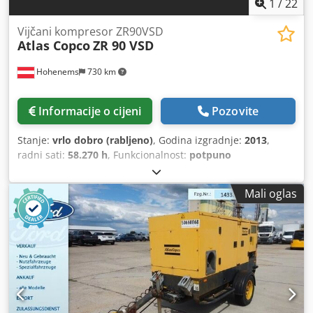
1
/
22
Vijčani kompresor ZR90VSD
Atlas Copco
ZR 90 VSD
Hohenems
730 km
Informacije o cijeni
Pozovite
Stanje:
vrlo dobro (rabljeno)
, Godina izgradnje:
2013
,
radni sati:
58.270 h
, Funkcionalnost:
potpuno
funkcionalan
,
Mali oglas