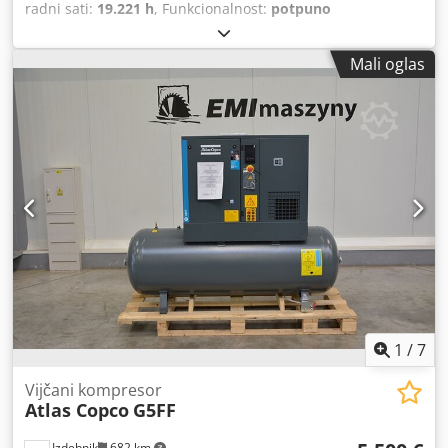
radni sati:
19.221 h
, Funkcionalnost:
potpuno
funkcionalan
,
Mali oglas
1
/
7
Vijčani kompresor
Atlas Copco
G5FF
Izdebnik
682 km