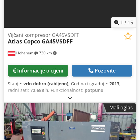
1
/
15
Vijčani kompresor GA45VSDFF
Atlas Copco
GA45VSDFF
Hohenems
730 km
Informacije o cijeni
Pozovite
Stanje:
vrlo dobro (rabljeno)
, Godina izgradnje:
2013
,
radni sati:
72.688 h
, Funkcionalnost:
potpuno
funkcionalan
,
Mali oglas