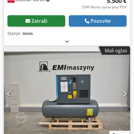
5.500 €
EXW fiksna cijena plus PDV
Zatraži
Pozovite
Stanje:
novo
,
Mali oglas