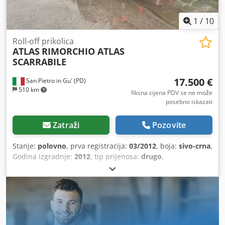
1
/
10
Roll-off prikolica
ATLAS
RIMORCHIO ATLAS
SCARRABILE
17.500 €
San Pietro in Gu' (PD)
510 km
fiksna cijena PDV se ne može
posebno iskazati
Zatraži
Pozovite
Stanje:
polovno
, prva registracija:
03/2012
, boja:
sivo-crna
,
Godina izgradnje:
2012
, tip prijenosa:
drugo
,