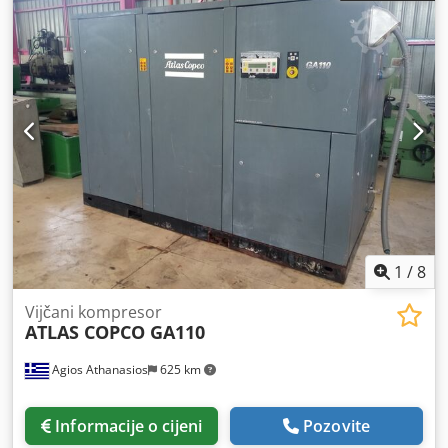
1
/
8
Vijčani kompresor
ATLAS COPCO GA110
Agios Athanasios
625 km
Informacije o cijeni
Pozovite