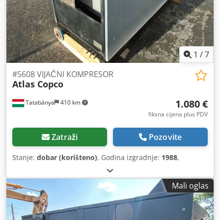
1
/
7
#5608 VIJAČNI KOMPRESOR
Atlas Copco
1.080 €
Tatabánya
410 km
fiksna cijena plus PDV
Zatraži
Pozovite
Stanje:
dobar (korišteno)
, Godina izgradnje:
1988
,
Mali oglas