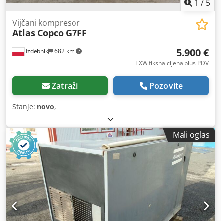
1
/
5
Vijčani kompresor
Atlas Copco
G7FF
5.900 €
Izdebnik
682 km
EXW fiksna cijena plus PDV
Zatraži
Pozovite
Stanje:
novo
,
Mali oglas