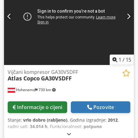
1
/
15
Vijčani kompresor GA30VSDFF
Atlas Copco
GA30VSDFF
Hohenems
730 km
Informacije o cijeni
Pozovite
Stanje:
vrlo dobro (rabljeno)
, Godina izgradnje:
2012
,
radni sati:
34.014 h
, Funkcionalnost:
potpuno
funkcionalan
,