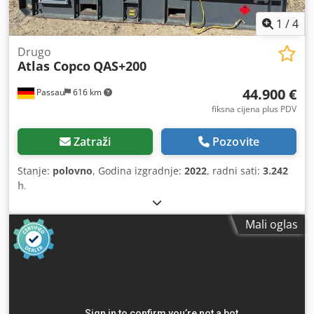
1
/
4
Drugo
Atlas Copco
QAS+200
44.900 €
Passau
616 km
fiksna cijena plus PDV
Zatraži
Pozovite
Stanje:
polovno
, Godina izgradnje:
2022
, radni sati:
3.242
h
,
Mali oglas