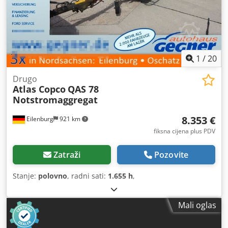
1
/
20
Drugo
Atlas Copco
QAS 78
Notstromaggregat
8.353 €
Eilenburg
921 km
fiksna cijena plus PDV
Zatraži
Pozovite
Stanje:
polovno
, radni sati:
1.655 h
,
Mali oglas