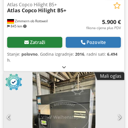
Atlas Copco Hilight B5+
Atlas Copco
Hilight B5+
5.900 €
Zimmern ob Rottweil
845 km
fiksna cijena plus PDV
Zatraži
Pozovite
Stanje:
polovno
, Godina izgradnje:
2016
, radni sati:
6.494
h
,
Mali oglas