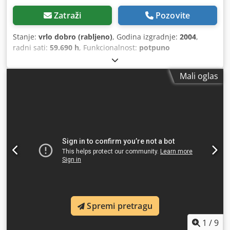
Zatraži
Pozovite
Stanje:
vrlo dobro (rabljeno)
, Godina izgradnje:
2004
,
radni sati:
59.690 h
, Funkcionalnost:
potpuno
funkcionalan
,
Mali oglas
Spremi pretragu
1
/
9