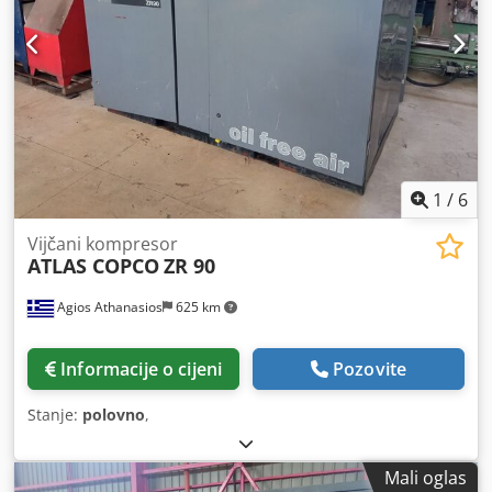
1
/
6
Vijčani kompresor
ATLAS COPCO
ZR 90
Agios Athanasios
625 km
Informacije o cijeni
Pozovite
Stanje:
polovno
,
Mali oglas