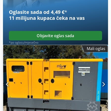
Oglasite sada od 4,49 €
*
11 milijuna kupaca
čeka na vas
Objavite oglas sada
*po oglasu/mjesečno
Mali oglas