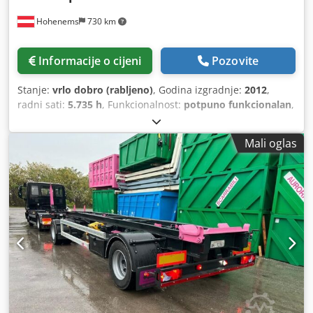
Hohenems
730 km
Informacije o cijeni
Pozovite
Stanje:
vrlo dobro (rabljeno)
, Godina izgradnje:
2012
,
radni sati:
5.735 h
, Funkcionalnost:
potpuno funkcionalan
,
Mali oglas