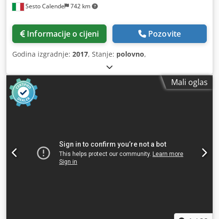
Sesto Calende
742 km
Informacije o cijeni
Pozovite
Godina izgradnje:
2017
, Stanje:
polovno
,
Mali oglas