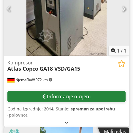
1
/
1
Kompresor
Atlas Copco
GA18 VSD/GA15
Njemačka
972 km
Informacije o cijeni
Godina izgradnje:
2014
, Stanje:
spreman za upotrebu
(polovno)
,
Mali oglas