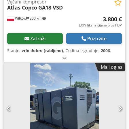
Vijčani kompresor
Atlas Copco
GA18 VSD
3.800 €
Wilków
800 km
EXW fiksna cijena plus PDV
Zatraži
Pozovite
Stanje:
vrlo dobro (rabljeno)
, Godina izgradnje:
2006
,
Mali oglas