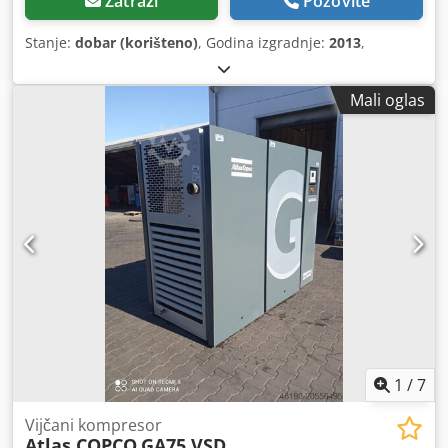
Zatraži
Pozovite
Stanje:
dobar (korišteno)
, Godina izgradnje:
2013
,
Mali oglas
1
/
7
Vijčani kompresor
Atlas COPCO
GA75 VSD