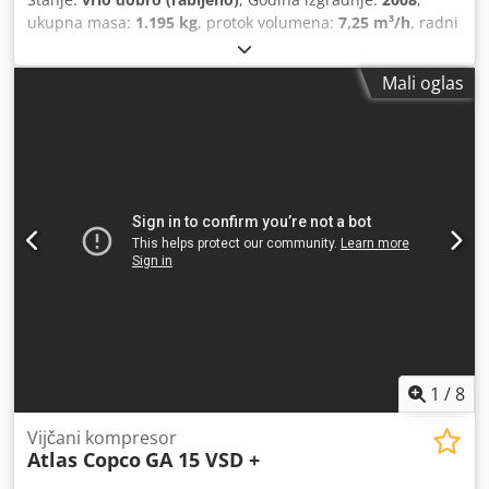
ukupna masa:
1.195 kg
, protok volumena:
7,25 m³/h
, radni
pritisak:
13 šipka
, ulazni napon:
400 V
,
Mali oglas
1
/
8
Vijčani kompresor
Atlas Copco
GA 15 VSD +