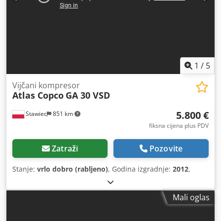
1
/
5
Vijčani kompresor
Atlas Copco
GA 30 VSD
5.800 €
Stawiec
851 km
fiksna cijena plus PDV
Zatraži
Pozovite
Stanje:
vrlo dobro (rabljeno)
, Godina izgradnje:
2012
,
Mali oglas