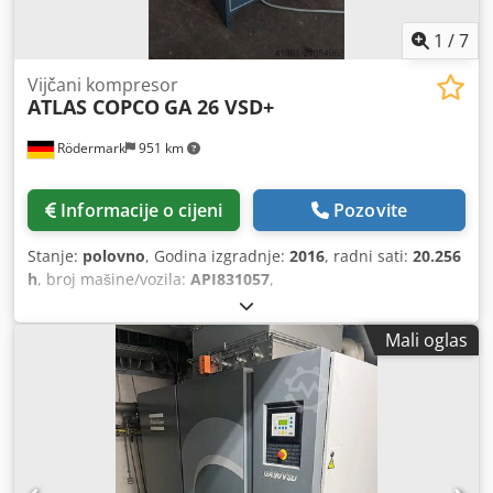
1
/
7
Vijčani kompresor
ATLAS COPCO
GA 26 VSD+
Rödermark
951 km
Informacije o cijeni
Pozovite
Stanje:
polovno
, Godina izgradnje:
2016
, radni sati:
20.256
h
, broj mašine/vozila:
API831057
,
Mali oglas