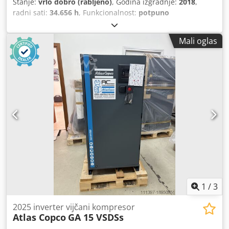
Stanje:
vrlo dobro (rabljeno)
, Godina izgradnje:
2018
,
radni sati:
34.656 h
, Funkcionalnost:
potpuno
funkcionalan
,
Mali oglas
1
/
3
2025 inverter vijčani kompresor
Atlas Copco
GA 15 VSDSs