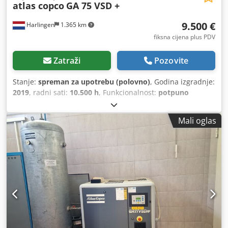
atlas copco
GA 75 VSD +
9.500 €
Harlingen
1.365 km
fiksna cijena plus PDV
Zatraži
Pozovite
Stanje:
spreman za upotrebu (polovno)
, Godina izgradnje:
2019
, radni sati:
10.500 h
, Funkcionalnost:
potpuno
funkcionalan
, ukupna masa:
898 kg
, snaga:
75 kW (101,97
KS)
, protok volumena:
476 m³/h
, pritisak (max.):
13 šipka
,
Mali oglas
tip hlađenja:
zrak
, Oprema:
Tipna pločica dostupna,
dokumentacija / priručnik
,