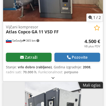
1
/
2
Vijčani kompresor
Atlas Copco
GA 11 VSD FF
4.500 €
Sečovlje
365 km
VB plus PDV
Zatraži
Pozovite
Stanje:
vrlo dobro (rabljeno)
, Godina izgradnje:
2008
,
radni sati:
70.000 h
, Funkcionalnost:
potpuno
funkcionalan
, broj mašine/vozila:
API161729
, ukupna
dužina:
976 mm
, ukupna širina:
595 mm
, ukupna visina:
Mali oglas
1.212 mm
, kapacitet rezervoara za gorivo:
500 l
, radni
pritisak:
10 šipka
, pritisak (min.):
13 šipka
, razina buke:
67
dB
, tip hlađenja:
zrak
, Oprema:
dokumentacija /
priručnik, rashladni sušač
,