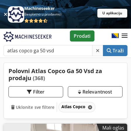
Machineseeker
U aplikaciju
Besplatno u prodavnici
Prodati
Traži
Polovni Atlas Copco Ga 50 Vsd za
prodaju
(368)
Filter
Relevantnost
Atlas Copco
Uklonite sve filtere
Mali oglas