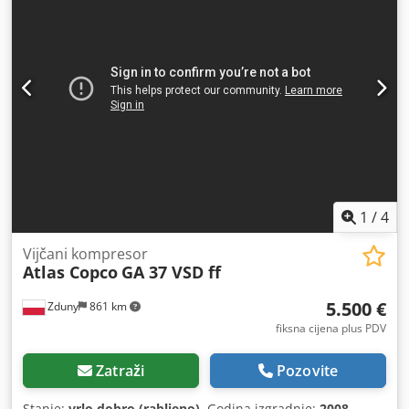
1
/
4
Vijčani kompresor
Atlas Copco
GA 37 VSD ff
5.500 €
Zduny
861 km
fiksna cijena plus PDV
Zatraži
Pozovite
Stanje:
vrlo dobro (rabljeno)
, Godina izgradnje:
2008
,