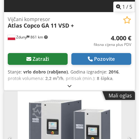
1
/
5
Vijčani kompresor
Atlas Copco
GA 11 VSD +
4.000 €
Zduny
861 km
fiksna cijena plus PDV
Zatraži
Pozovite
Stanje:
vrlo dobro (rabljeno)
, Godina izgradnje:
2016
,
protok volumena:
2,2 m³/h
, pritisak (min.):
8 šipka
,
Mali oglas