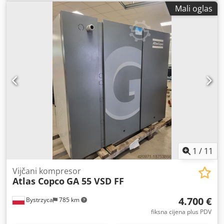
Mali oglas
1
/
11
Vijčani kompresor
Atlas Copco
GA 55 VSD FF
4.700 €
Bystrzyca
785 km
fiksna cijena plus PDV