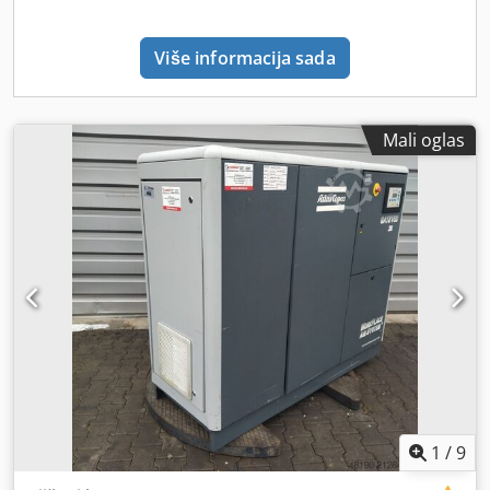
Više informacija sada
Mali oglas
1
/
9