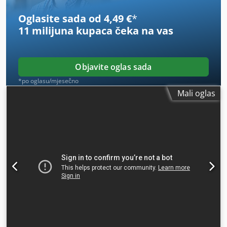
Oglasite sada od 4,49 €
*
11 milijuna kupaca
čeka na vas
Objavite oglas sada
*po oglasu/mjesečno
Mali oglas