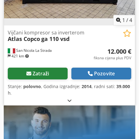
1
/
4
Vijčani kompresor sa inverterom
Atlas Copco
ga 110 vsd
12.000 €
San Nicola La Strada
421 km
fiksna cijena plus PDV
Zatraži
Pozovite
Stanje:
polovno
, Godina izgradnje:
2014
, radni sati:
39.000
h
,