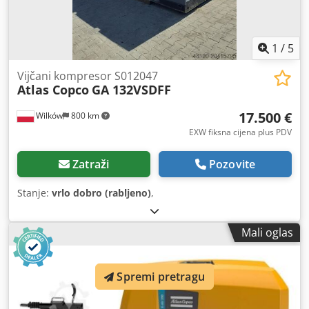
1
/
5
Vijčani kompresor S012047
Atlas Copco
GA 132VSDFF
17.500 €
Wilków
800 km
EXW fiksna cijena plus PDV
Zatraži
Pozovite
Stanje:
vrlo dobro (rabljeno)
,
Mali oglas
Spremi pretragu