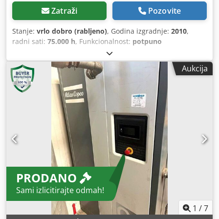
Zatraži
Pozovite
Stanje:
vrlo dobro (rabljeno)
, Godina izgradnje:
2010
,
radni sati:
75.000 h
, Funkcionalnost:
potpuno
funkcionalan
,
Aukcija
PRODANO
Sami izlicitirajte odmah!
1
/
7