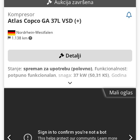
Aukcija završena
Kompresor
Atlas Copco
GA 37L VSD (+)
Nordrhein-Westfalen
1.138 km
Detalji
Stanje:
spreman za upotrebu (polovno)
, Funkcionalnost:
potpuno funkcionalan
, snaga:
37 kW (50,31 KS)
, Godina
izgradnje:
2019
, pritisak (max.):
13 šipka
, upotrebljivi
kapacitet rezervoara:
1.500 l
, maksimalna brzina okretanja:
Mali oglas
3.800 okret/min
, protok volumena:
475,2 m³/h
, broj
mašine/vozila:
API866497
,