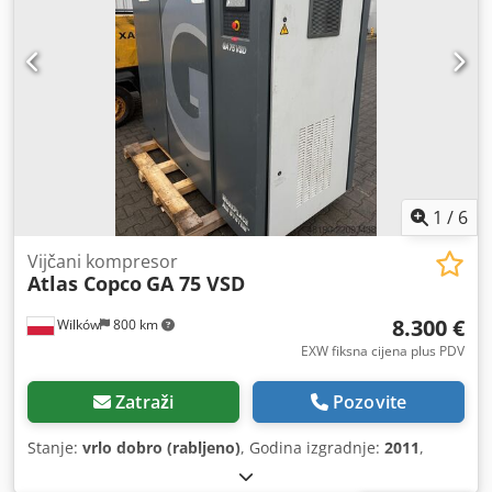
1
/
6
Vijčani kompresor
Atlas Copco
GA 75 VSD
8.300 €
Wilków
800 km
EXW fiksna cijena plus PDV
Zatraži
Pozovite
Stanje:
vrlo dobro (rabljeno)
, Godina izgradnje:
2011
,