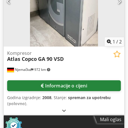
1
/
2
Kompresor
Atlas Copco
GA 90 VSD
Njemačka
972 km
Informacije o cijeni
Godina izgradnje:
2008
, Stanje:
spreman za upotrebu
(polovno)
,
Mali oglas