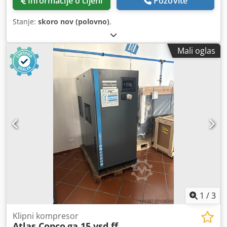
Informacije o cijeni
Pozovite
Stanje:
skoro nov (polovno)
,
Mali oglas
1
/
3
Klipni kompresor
Atlas Copco
ga 15 vsd ff