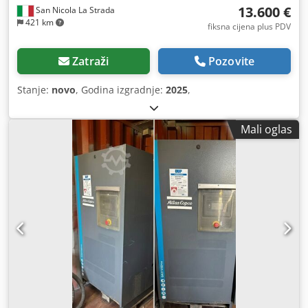
13.600 €
San Nicola La Strada
421 km
fiksna cijena plus PDV
Zatraži
Pozovite
Stanje:
novo
, Godina izgradnje:
2025
,
Mali oglas