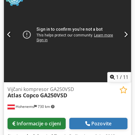
1
/
11
Vijčani kompresor GA250VSD
Atlas Copco
GA250VSD
Hohenems
730 km
Informacije o cijeni
Pozovite