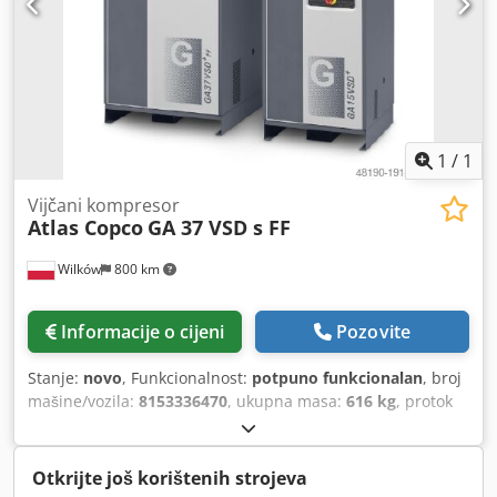
1
/
1
Vijčani kompresor
Atlas Copco
GA 37 VSD s FF
Wilków
800 km
Informacije o cijeni
Pozovite
Stanje:
novo
, Funkcionalnost:
potpuno funkcionalan
, broj
mašine/vozila:
8153336470
, ukupna masa:
616 kg
, protok
volumena:
399 m³/h
, pritisak (min.):
4 šipka
, pritisak
(max.):
13 šipka
, razina buke:
67 dB
, tip hlađenja:
zrak
,
Oprema:
Tipna pločica dostupna, dokumentacija /
Otkrijte još korištenih strojeva
priručnik, rashladni sušač
,