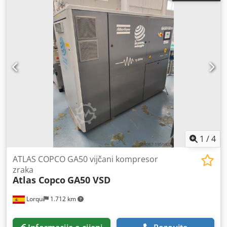
1
/
4
ATLAS COPCO GA50 vijčani kompresor
zraka
Atlas Copco
GA50 VSD
Lorquí
1.712 km