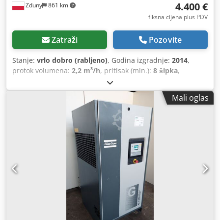
4.400 €
Zduny
861 km
fiksna cijena plus PDV
Zatraži
Pozovite
Stanje:
vrlo dobro (rabljeno)
, Godina izgradnje:
2014
,
protok volumena:
2,2 m³/h
, pritisak (min.):
8 šipka
,
Mali oglas