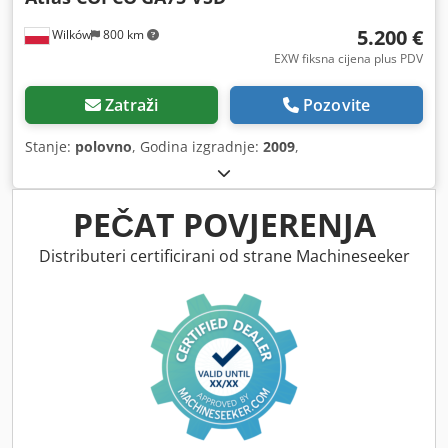
5.200 €
Wilków
800 km
EXW fiksna cijena plus PDV
Zatraži
Pozovite
Stanje:
polovno
, Godina izgradnje:
2009
,
PEČAT POVJERENJA
Distributeri certificirani od strane Machineseeker