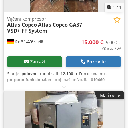
1
/
1
Vijčani kompresor
Atlas Copco
Atlas Copco GA37
VSD+ FF System
15.000 €
Kiel
1.279 km
25.000 €
VB plus PDV
Zatraži
Pozovite
Stanje:
polovno
, radni sati:
12.100 h
, Funkcionalnost:
potpuno funkcionalan
, broj mašine/vozila:
010460
,
Mali oglas