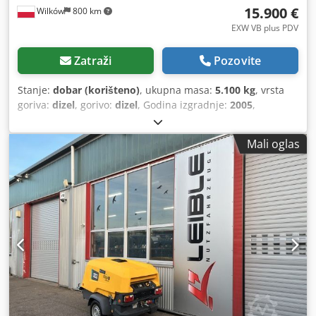
15.900 €
Wilków
800 km
EXW VB plus PDV
Zatraži
Pozovite
Stanje:
dobar (korišteno)
, ukupna masa:
5.100 kg
, vrsta
goriva:
dizel
, gorivo:
dizel
, Godina izgradnje:
2005
,
Mali oglas