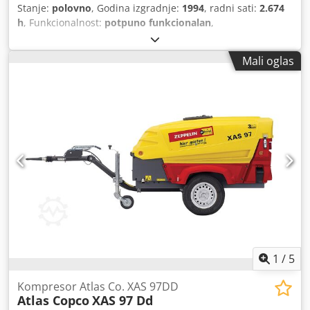
Stanje:
polovno
, Godina izgradnje:
1994
, radni sati:
2.674
h
, Funkcionalnost:
potpuno funkcionalan
,
Mali oglas
1
/
5
Kompresor Atlas Co. XAS 97DD
Atlas Copco
XAS 97 Dd