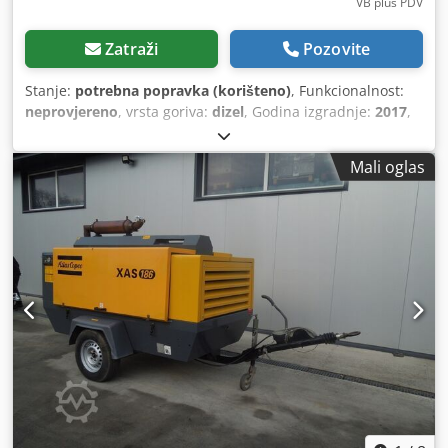
VB plus PDV
Zatraži
Pozovite
Stanje:
potrebna popravka (korišteno)
, Funkcionalnost:
neprovjereno
, vrsta goriva:
dizel
, Godina izgradnje:
2017
,
radni sati:
1.154 h
,
Mali oglas