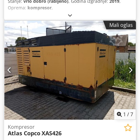
Stanje:
vrlo dobro (rabljeno)
, Godina izgradnje:
2019
,
Oprema:
kompresor
,
Mali oglas
1
/
7
Kompresor
Atlas Copco
XAS426