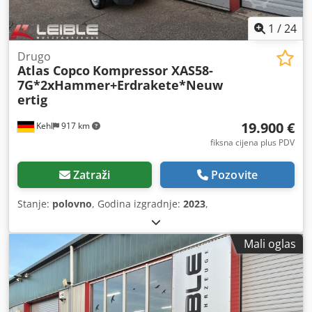
1
/
24
Drugo
Atlas Copco
Kompressor XAS58-
7G*2xHammer+Erdrakete*Neuw
ertig
19.900 €
Kehl
917 km
fiksna cijena plus PDV
Zatraži
Pozovite
Stanje:
polovno
, Godina izgradnje:
2023
,
Mali oglas