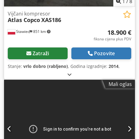
1
/
8
Vijčani kompresor
Atlas Copco
XAS186
18.900 €
Stawiec
851 km
fiksna cijena plus PDV
Zatraži
Pozovite
Stanje:
vrlo dobro (rabljeno)
, Godina izgradnje:
2014
,
Mali oglas