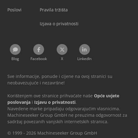
Poslovi
Pravila tržišta
Izjava o privatnosti
Blog
Facebook
X
LinkedIn
Sve informacije, ponude i cijene na ovoj stranici su
neobavezujuće i nezavršne!
Korištenjem ove stranice prihvaćate naše
Opće uvjete
poslovanja
i
Izjavu o privatnosti
.
Navedene marke pripadaju odgovarajućim vlasnicima.
Machineseeker Group GmbH ne preuzima odgovornost za
sadržaj povezanih vanjskih internetskih stranica.
© 1999 - 2026 Machineseeker Group GmbH