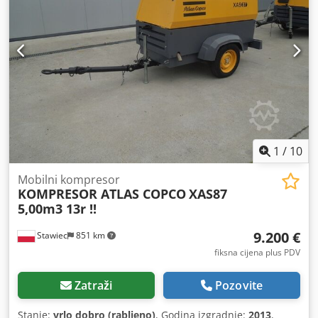
1
/
10
Mobilni kompresor
KOMPRESOR ATLAS COPCO
XAS87
5,00m3 13r !!
9.200 €
Stawiec
851 km
fiksna cijena plus PDV
Zatraži
Pozovite
Stanje:
vrlo dobro (rabljeno)
, Godina izgradnje:
2013
,