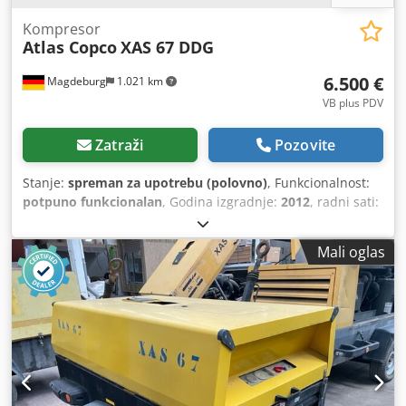
Kompresor
Atlas Copco
XAS 67 DDG
6.500 €
Magdeburg
1.021 km
VB plus PDV
Zatraži
Pozovite
Stanje:
spreman za upotrebu (polovno)
, Funkcionalnost:
potpuno funkcionalan
, Godina izgradnje:
2012
, radni sati:
1.680 h
,
Mali oglas