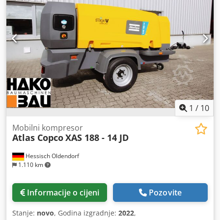
1
/
10
Mobilni kompresor
Atlas Copco
XAS 188 - 14 JD
Hessisch Oldendorf
1.110 km
Informacije o cijeni
Pozovite
Stanje:
novo
, Godina izgradnje:
2022
,