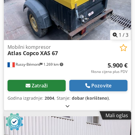
1
/
3
Mobilni kompresor
Atlas Copco
XAS 67
5.900 €
Russy-Bémont
1.269 km
fiksna cijena plus PDV
Zatraži
Pozovite
Godina izgradnje:
2004
, Stanje:
dobar (korišteno)
,
Mali oglas