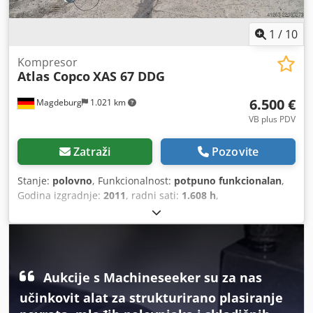
1
/
10
Kompresor
Atlas Copco
XAS 67 DDG
6.500 €
Magdeburg
1.021 km
VB plus PDV
Zatraži
Pozovite
Stanje:
polovno
, Funkcionalnost:
potpuno funkcionalan
,
Godina izgradnje:
2011
, radni sati:
1.608 h
,
Aukcije s Machineseeker su za nas
učinkovit alat za strukturirano plasiranje