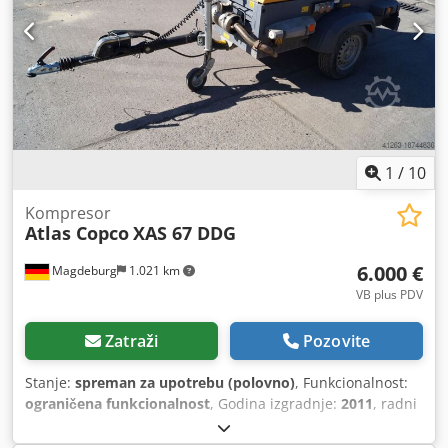
1
/
10
Kompresor
Atlas Copco
XAS 67 DDG
6.000 €
Magdeburg
1.021 km
VB plus PDV
Zatraži
Pozovite
Stanje:
spreman za upotrebu (polovno)
, Funkcionalnost:
ograničena funkcionalnost
, Godina izgradnje:
2011
, radni
sati:
1.192 h
, Oprema:
filter čađi
,