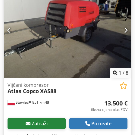
1
/
8
Vijčani kompresor
Atlas Copco
XAS88
13.500 €
Stawiec
851 km
fiksna cijena plus PDV
Zatraži
Pozovite