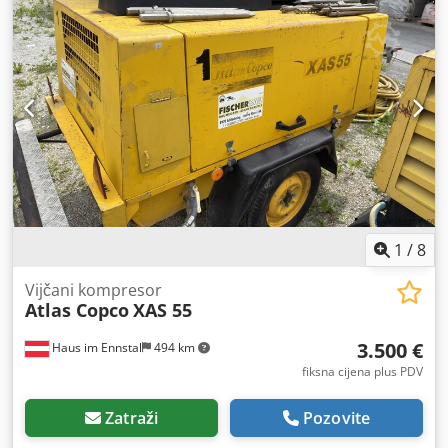
1
/
8
Vijčani kompresor
Atlas Copco
XAS 55
3.500 €
Haus im Ennstal
494 km
fiksna cijena plus PDV
Zatraži
Pozovite