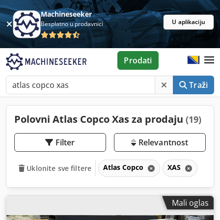
Machineseeker
U aplikaciju
Besplatno u prodavnici
Prodati
Traži
Polovni Atlas Copco Xas za prodaju
(19)
Filter
Relevantnost
Atlas Copco
XAS
Uklonite sve filtere
Mali oglas