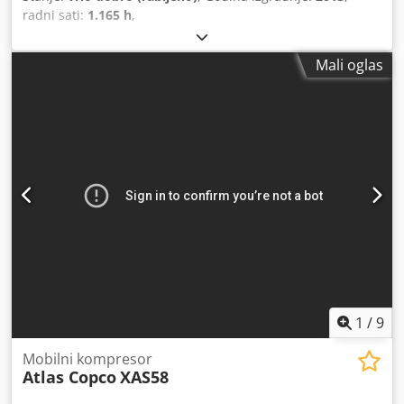
radni sati:
1.165 h
,
Mali oglas
1
/
9
Mobilni kompresor
Atlas Copco
XAS58