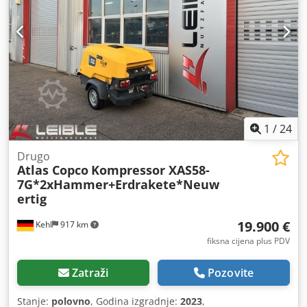
1
/
24
Drugo
Atlas Copco
Kompressor XAS58-
7G*2xHammer+Erdrakete*Neuw
ertig
19.900 €
Kehl
917 km
fiksna cijena plus PDV
Zatraži
Pozovite
Stanje:
polovno
, Godina izgradnje:
2023
,