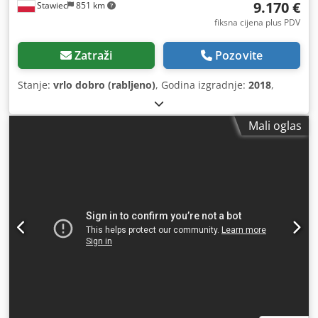
9.170 €
Stawiec
851 km
fiksna cijena plus PDV
Zatraži
Pozovite
Stanje:
vrlo dobro (rabljeno)
, Godina izgradnje:
2018
,
Mali oglas