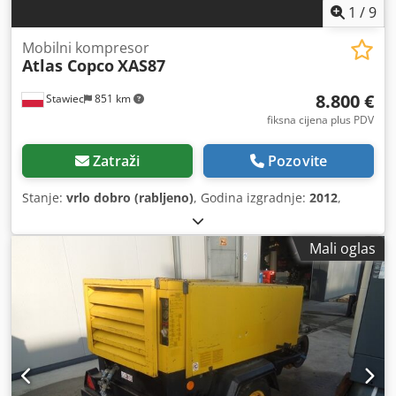
1
/
9
Mobilni kompresor
Atlas Copco
XAS87
8.800 €
Stawiec
851 km
fiksna cijena plus PDV
Zatraži
Pozovite
Stanje:
vrlo dobro (rabljeno)
, Godina izgradnje:
2012
,
Mali oglas