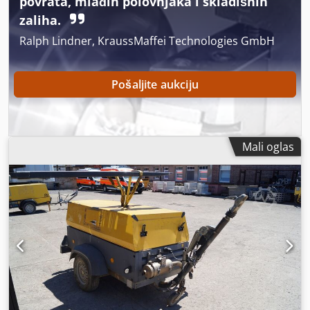
povrata, mlađih polovnjaka i skladišnih
zaliha.
Ralph Lindner, KraussMaffei Technologies GmbH
Pošaljite aukciju
Mali oglas