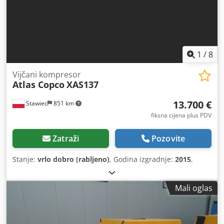
1
/
8
Vijčani kompresor
Atlas Copco
XAS137
13.700 €
Stawiec
851 km
fiksna cijena plus PDV
Zatraži
Pozovite
Stanje:
vrlo dobro (rabljeno)
, Godina izgradnje:
2015
,
Mali oglas