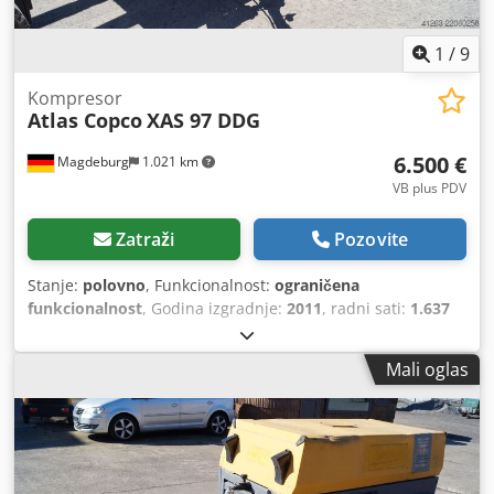
1
/
9
Kompresor
Atlas Copco
XAS 97 DDG
6.500 €
Magdeburg
1.021 km
VB plus PDV
Zatraži
Pozovite
Stanje:
polovno
, Funkcionalnost:
ograničena
funkcionalnost
, Godina izgradnje:
2011
, radni sati:
1.637
h
,
Mali oglas