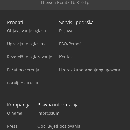
Theisen Bonitz Tb 310 Fp
Prodati
Servis i podrška
Objavljivanje oglasa
Prijava
Upravljajte oglasima
FAQ/Pomoć
Rezervišite oglašavanje
Kontakt
Pečat povjerenja
Uzorak kupoprodajnog ugovora
Pošaljite aukciju
Kompanija
Pravna informacija
O nama
Impressum
Presa
Opći uvjeti poslovanja