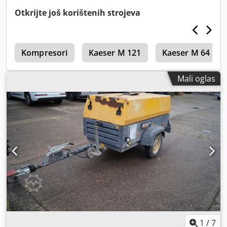
Otkrijte još korištenih strojeva
r
Kompresori
Kaeser M 121
Kaeser M 64
Mali oglas
1
/
7