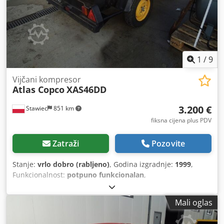
1
/
9
Vijčani kompresor
Atlas Copco
XAS46DD
3.200 €
Stawiec
851 km
fiksna cijena plus PDV
Zatraži
Pozovite
Stanje:
vrlo dobro (rabljeno)
, Godina izgradnje:
1999
,
Funkcionalnost:
potpuno funkcionalan
,
Mali oglas