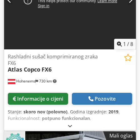
1
/
8
Rashladni sušač komprimiranog zraka
FX6
Atlas Copco
FX6
Hohenems
730 km
Informacije o cijeni
Pozovite
Stanje:
skoro nov (polovno)
, Godina izgradnje:
2019
,
Funkcionalnost:
potpuno funkcionalan
,
Mali oglas