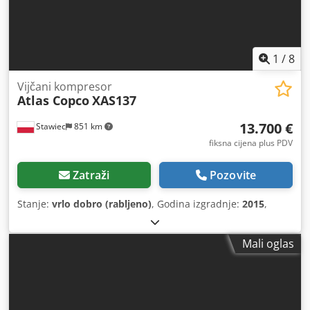
1
/
8
Vijčani kompresor
Atlas Copco
XAS137
13.700 €
Stawiec
851 km
fiksna cijena plus PDV
Zatraži
Pozovite
Stanje:
vrlo dobro (rabljeno)
, Godina izgradnje:
2015
,
Mali oglas