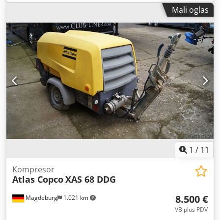
Mali oglas
1
/
11
Kompresor
Atlas Copco
XAS 68 DDG
8.500 €
Magdeburg
1.021 km
VB plus PDV