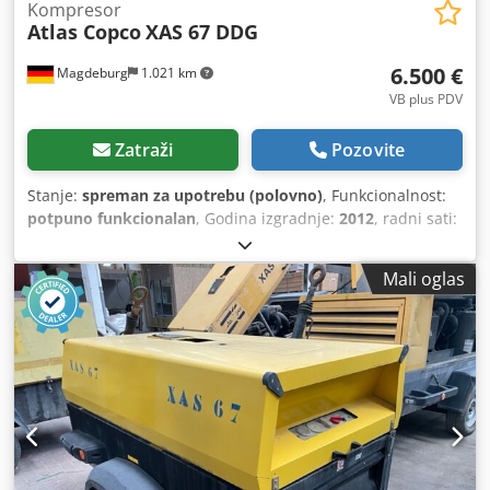
Kompresor
Atlas Copco
XAS 67 DDG
6.500 €
Magdeburg
1.021 km
VB plus PDV
Zatraži
Pozovite
Stanje:
spreman za upotrebu (polovno)
, Funkcionalnost:
potpuno funkcionalan
, Godina izgradnje:
2012
, radni sati:
1.680 h
,
Mali oglas