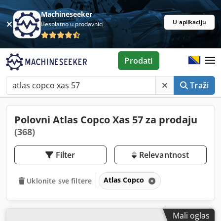
Machineseeker
U aplikaciju
Besplatno u prodavnici
Prodati
Traži
Polovni Atlas Copco Xas 57 za prodaju
(368)
Filter
Relevantnost
Atlas Copco
Uklonite sve filtere
Mali oglas