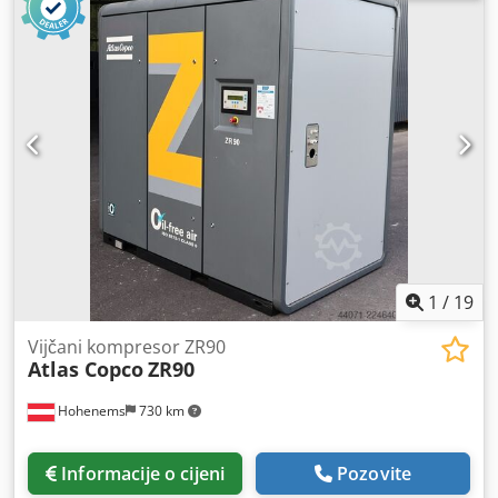
1
/
19
Vijčani kompresor ZR90
Atlas Copco
ZR90
Hohenems
730 km
Informacije o cijeni
Pozovite