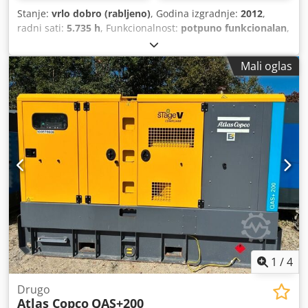
Stanje:
vrlo dobro (rabljeno)
, Godina izgradnje:
2012
,
radni sati:
5.735 h
, Funkcionalnost:
potpuno funkcionalan
,
Mali oglas
1
/
4
Drugo
Atlas Copco
QAS+200