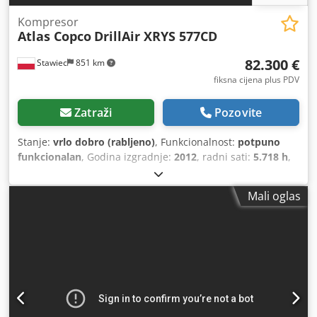
Kompresor
Atlas Copco
DrillAir XRYS 577CD
82.300 €
Stawiec
851 km
fiksna cijena plus PDV
Zatraži
Pozovite
Stanje:
vrlo dobro (rabljeno)
, Funkcionalnost:
potpuno
funkcionalan
, Godina izgradnje:
2012
, radni sati:
5.718 h
,
Mali oglas