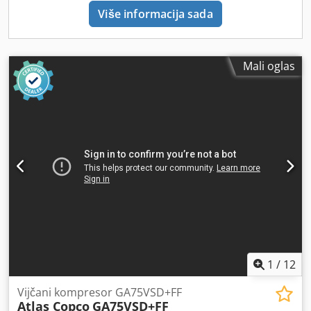
Više informacija sada
Mali oglas
1
/
12
Vijčani kompresor GA75VSD+FF
Atlas Copco
GA75VSD+FF