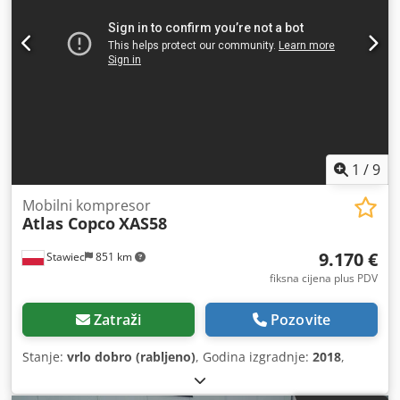
1
/
9
Mobilni kompresor
Atlas Copco
XAS58
9.170 €
Stawiec
851 km
fiksna cijena plus PDV
Zatraži
Pozovite
Stanje:
vrlo dobro (rabljeno)
, Godina izgradnje:
2018
,