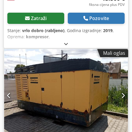
fiksna cijena plus PDV
Zatraži
Pozovite
Stanje:
vrlo dobro (rabljeno)
, Godina izgradnje:
2019
,
Oprema:
kompresor
,
Mali oglas