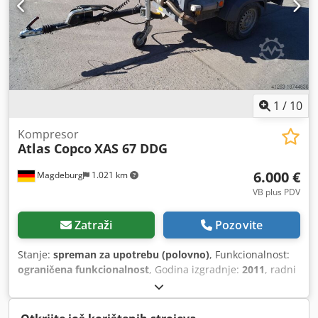
1
/
10
Kompresor
Atlas Copco
XAS 67 DDG
6.000 €
Magdeburg
1.021 km
VB plus PDV
Zatraži
Pozovite
Stanje:
spreman za upotrebu (polovno)
, Funkcionalnost:
ograničena funkcionalnost
, Godina izgradnje:
2011
, radni
sati:
1.192 h
, Oprema:
filter čađi
,