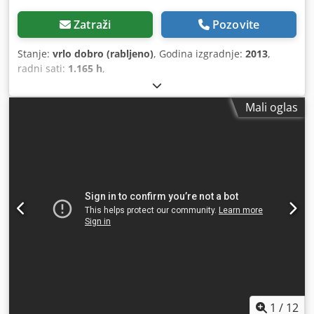
Zatraži
Pozovite
Stanje:
vrlo dobro (rabljeno)
, Godina izgradnje:
2013
,
radni sati:
1.165 h
,
Mali oglas
1
/
12