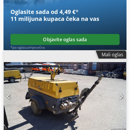
Oglasite sada od 4,49 €
*
11 milijuna kupaca
čeka na vas
Objavite oglas sada
*po oglasu/mjesečno
Mali oglas