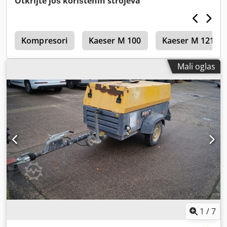
Otkrijte još korištenih strojeva
r
Kompresori
Kaeser M 100
Kaeser M 121
Mali oglas
1
/
7