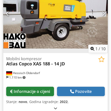
1
/
10
Mobilni kompresor
Atlas Copco
XAS 188 - 14 JD
Hessisch Oldendorf
1.110 km
Informacije o cijeni
Pozovite
Stanje:
novo
, Godina izgradnje:
2022
,