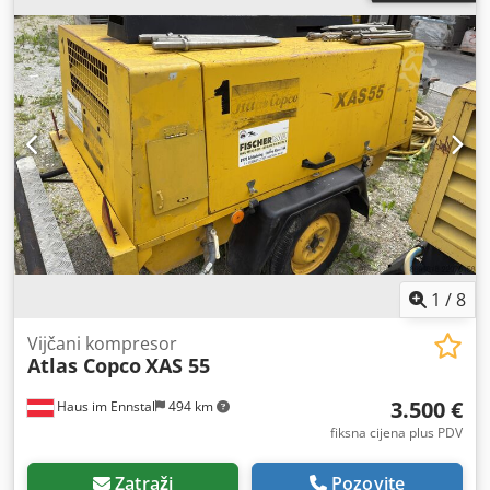
1
/
8
Vijčani kompresor
Atlas Copco
XAS 55
3.500 €
Haus im Ennstal
494 km
fiksna cijena plus PDV
Zatraži
Pozovite