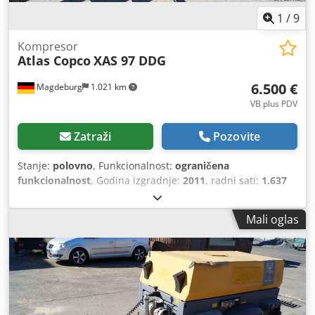
1
/
9
Kompresor
Atlas Copco
XAS 97 DDG
6.500 €
Magdeburg
1.021 km
VB plus PDV
Zatraži
Pozovite
Stanje:
polovno
, Funkcionalnost:
ograničena
funkcionalnost
, Godina izgradnje:
2011
, radni sati:
1.637
h
,
Mali oglas