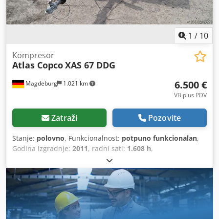
1
/
10
Kompresor
Atlas Copco
XAS 67 DDG
6.500 €
Magdeburg
1.021 km
VB plus PDV
Zatraži
Pozovite
Stanje:
polovno
, Funkcionalnost:
potpuno funkcionalan
,
Godina izgradnje:
2011
, radni sati:
1.608 h
,