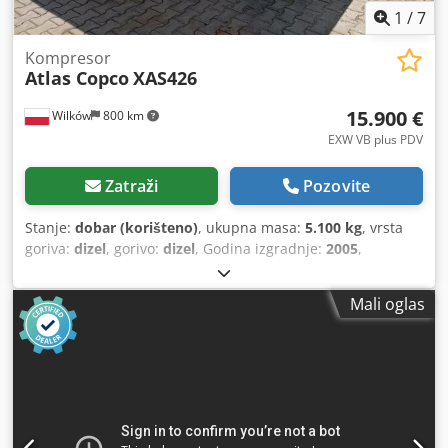
1
/
7
Kompresor
Atlas Copco
XAS426
15.900 €
Wilków
800 km
EXW VB plus PDV
Zatraži
Pozovite
Stanje:
dobar (korišteno)
, ukupna masa:
5.100 kg
, vrsta
goriva:
dizel
, gorivo:
dizel
, Godina izgradnje:
2005
,
Mali oglas