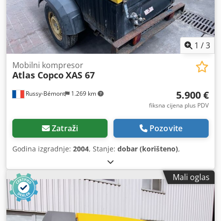
1
/
3
Mobilni kompresor
Atlas Copco
XAS 67
5.900 €
Russy-Bémont
1.269 km
fiksna cijena plus PDV
Zatraži
Pozovite
Godina izgradnje:
2004
, Stanje:
dobar (korišteno)
,
Mali oglas