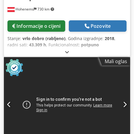
Hohenems
730 km
Informacije o cijeni
Pozovite
Stanje:
vrlo dobro (rabljeno)
, Godina izgradnje:
2018
,
radni sati:
43.309 h
, Funkcionalnost:
potpuno
funkcionalan
,
Mali oglas