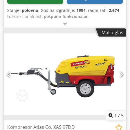
Stanje:
polovno
, Godina izgradnje:
1994
, radni sati:
2.674
h
, Funkcionalnost:
potpuno funkcionalan
,
Mali oglas
1
/
5
Kompresor Atlas Co. XAS 97DD