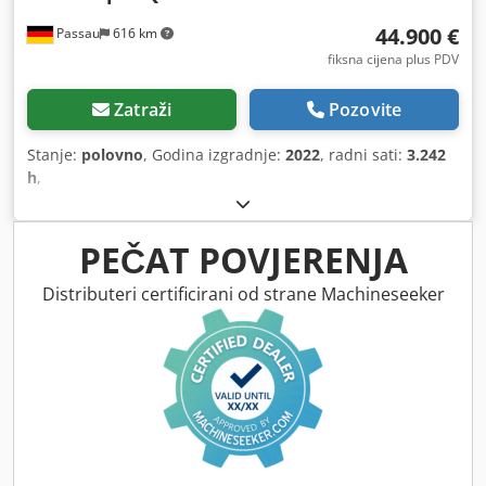
44.900 €
Passau
616 km
fiksna cijena plus PDV
Zatraži
Pozovite
Stanje:
polovno
, Godina izgradnje:
2022
, radni sati:
3.242
h
,
PEČAT POVJERENJA
Distributeri certificirani od strane Machineseeker