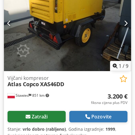
1
/
9
Vijčani kompresor
Atlas Copco
XAS46DD
3.200 €
Stawiec
851 km
fiksna cijena plus PDV
Zatraži
Pozovite
Stanje:
vrlo dobro (rabljeno)
, Godina izgradnje:
1999
,