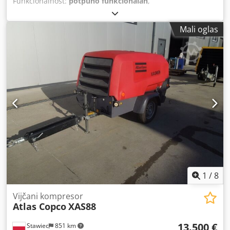
Funkcionalnost:
potpuno funkcionalan
,
Mali oglas
1
/
8
Vijčani kompresor
Atlas Copco
XAS88
13.500 €
Stawiec
851 km