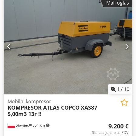
Mali oglas
1
/
10
Mobilni kompresor
KOMPRESOR ATLAS COPCO
XAS87
5,00m3 13r !!
9.200 €
Stawiec
851 km
fiksna cijena plus PDV