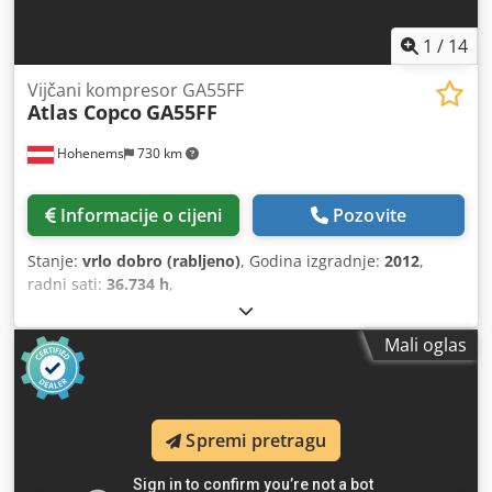
1
/
14
Vijčani kompresor GA55FF
Atlas Copco
GA55FF
Hohenems
730 km
Informacije o cijeni
Pozovite
Stanje:
vrlo dobro (rabljeno)
, Godina izgradnje:
2012
,
radni sati:
36.734 h
,
Mali oglas
Spremi pretragu