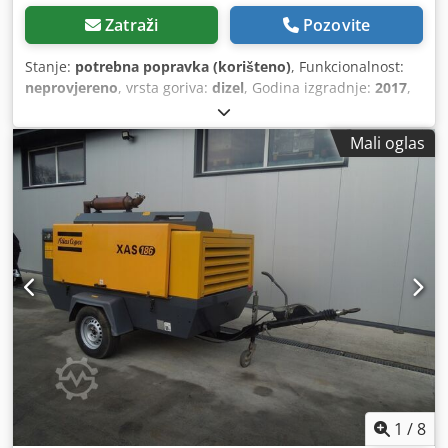
Zatraži
Pozovite
Stanje:
potrebna popravka (korišteno)
, Funkcionalnost:
neprovjereno
, vrsta goriva:
dizel
, Godina izgradnje:
2017
,
radni sati:
1.154 h
,
Mali oglas
1
/
8