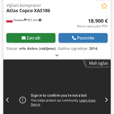
Vijčani kompresor
Atlas Copco
XAS186
18.900 €
Stawiec
851 km
fiksna cijena plus PDV
Zatraži
Pozovite
Stanje:
vrlo dobro (rabljeno)
, Godina izgradnje:
2014
,
Mali oglas