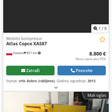
1
/
9
Mobilni kompresor
Atlas Copco
XAS87
8.800 €
Stawiec
851 km
fiksna cijena plus PDV
Zatraži
Pozovite
Stanje:
vrlo dobro (rabljeno)
, Godina izgradnje:
2012
,
Mali oglas