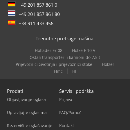
+49 201 857 861 0
+49 201 857 861 80
+34 911 433 456
Trenutne pretrage mašina:
Hoflader Er 08
Holke F 10 V
Ostali transporteri i kamioni do 7,5 t
Prijevoznici životinja i prijevoznici stoke
Holzer
Hmc
Hl
Prodati
Servis i podrška
Objavljivanje oglasa
Prijava
Upravljajte oglasima
FAQ/Pomoć
Rezervišite oglašavanje
Kontakt