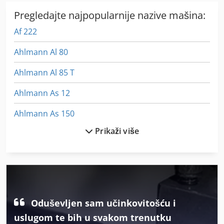
Pregledajte najpopularnije nazive mašina:
Af 222
Ahlmann Al 80
Ahlmann Al 85 T
Ahlmann As 12
Ahlmann As 150
Prikaži više
Ahlmann As 70
Ahlmann As 90
Ahlmann Az 14
Aparat Za Ultrazvuk
Oduševljen sam učinkovitošću i
Aparat Za Varenje
uslugom te bih u svakom trenutku