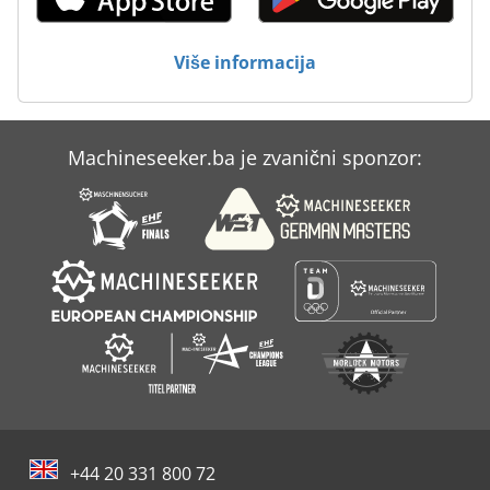
Obraćajući Se
Više informacija
Stihl 028 Av
Tur 560
Machineseeker.ba je zvanični sponzor:
Zettelmeyer Zl 802
+44 20 331 800 72