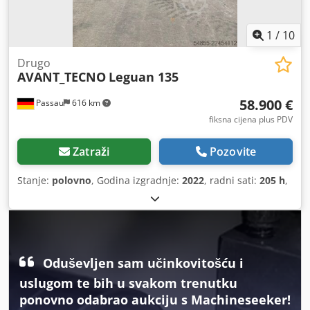
1
/
10
Drugo
AVANT_TECNO
Leguan 135
58.900 €
Passau
616 km
fiksna cijena plus PDV
Zatraži
Pozovite
Stanje:
polovno
, Godina izgradnje:
2022
, radni sati:
205 h
,
Oduševljen sam učinkovitošću i
uslugom te bih u svakom trenutku
ponovno odabrao aukciju s Machineseeker!