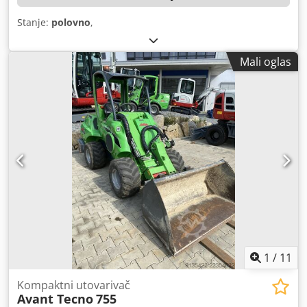
Stanje:
polovno
,
Mali oglas
1
/
11
Kompaktni utovarivač
Avant Tecno
755