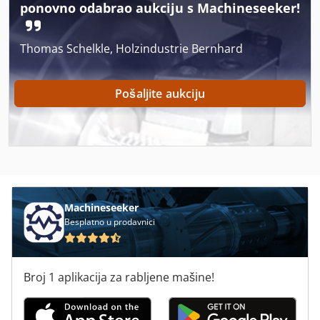
ponovno odabrao aukciju s Machineseeker!
Aszx 648
Author 504
Thomas Schelkle, Holzindustrie Bernhard
Automatski Aparat Za Kavu
Pošaljite aukciju
Avant 520
Avantra 30
Avm Mas 165 S
Bcs 745
Machineseeker
Cehisa Ep 7
Besplatno u prodavnici
International 5288
Broj 1 aplikacija za rabljene mašine!
Mašini Za Mljevenje
Nt 551