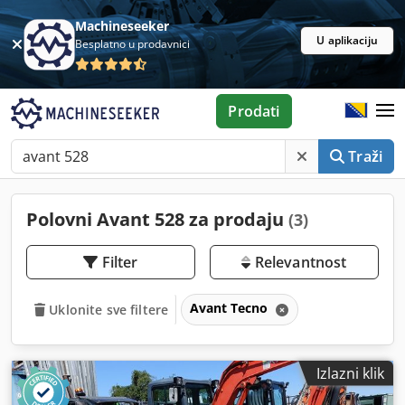
Machineseeker
U aplikaciju
Besplatno u prodavnici
Prodati
Traži
Polovni Avant 528 za prodaju
(3)
Filter
Relevantnost
Avant Tecno
Uklonite sve filtere
Izlazni klik