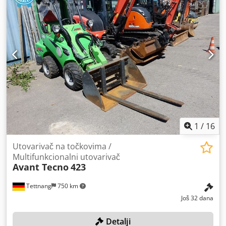
1
/
16
Utovarivač na točkovima /
Multifunkcionalni utovarivač
Avant Tecno
423
Tettnang
750 km
Još 32 dana
Detalji