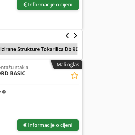
Informacije o cijeni
lizirane Strukture Tokarilica Db 900
Sortiranje
Ed
Mali oglas
ontažu stakla
DRD BASIC
m
Informacije o cijeni