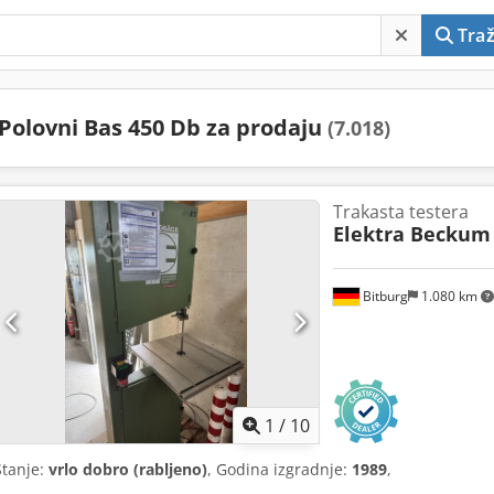
Traž
Polovni Bas 450 Db za prodaju
(7.018)
Trakasta testera
Elektra Beckum
Bitburg
1.080 km
1
/
10
Stanje:
vrlo dobro (rabljeno)
, Godina izgradnje:
1989
,