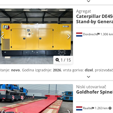
Agregat
Caterpillar
DE45
Stand-by Genera
Dordrecht
1.306 k
1
/
15
Stanje:
novo
, Godina izgradnje:
2026
, vrsta goriva:
dizel
, proizvođa
Niski utovarivač
Goldhofer
Spine
Raalte
1.263 km