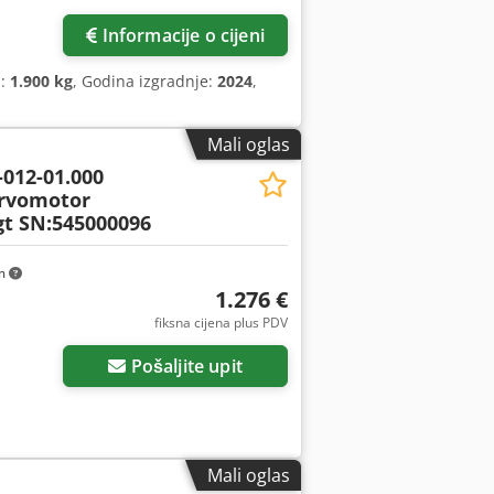
Informacije o cijeni
a:
1.900 kg
, Godina izgradnje:
2024
,
Mali oglas
-012-01.000
ervomotor
t SN:545000096
km
1.276 €
fiksna cijena plus PDV
Pošaljite upit
Mali oglas