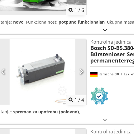
1
/
6
Stanje:
novo
, Funkcionalnost:
potpuno funkcionalan
, ukupna mas
Kontrolna jedinica
Bosch
SD-B5.380
Bürstenloser S
permanenterreg
Remscheid
1.127 
1
/
4
Stanje:
spreman za upotrebu (polovno)
,
Kontrolna jedinica