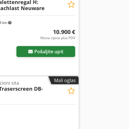
Palettenregal H:
Fachlast Neuware
8 km
10.900 €
fiksna cijena plus PDV
Pošaljite upit
Mali oglas
ioni sita
Traserscreen DB-