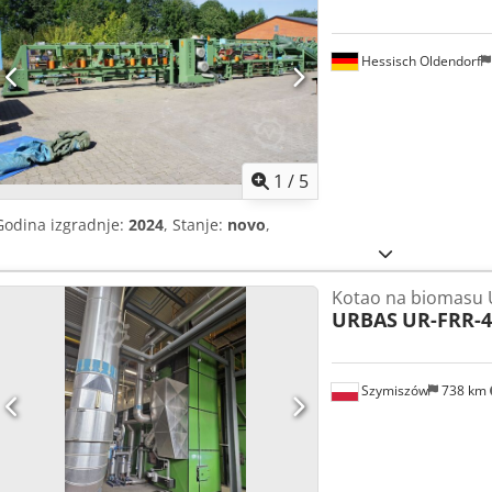
Hessisch Oldendorf
1
/
5
Godina izgradnje:
2024
, Stanje:
novo
,
Kotao na biomasu 
URBAS
UR-FRR-4
Szymiszów
738 km