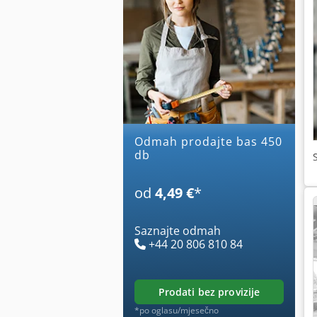
Odmah prodajte bas 450
db
od
4,49 €
*
Saznajte odmah
+44 20 806 810 84
prodati bez provizije
*po oglasu/mjesečno