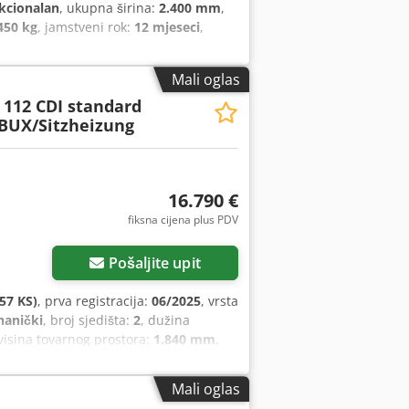
kcionalan
, ukupna širina:
2.400 mm
,
450 kg
, jamstveni rok:
12 mjeseci
,
Mali oglas
112 CDI standard
BUX/Sitzheizung
16.790 €
fiksna cijena plus PDV
Pošaljite upit
57 KS)
, prva registracija:
06/2025
, vrsta
anički
, broj sjedišta:
2
, dužina
 visina tovarnog prostora:
1.840 mm
,
ktronički program stabilnosti (ESP),
Mali oglas