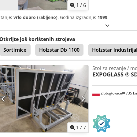
1
/
6
Stanje:
vrlo dobro (rabljeno)
, Godina izgradnje:
1999
,
Otkrijte još korištenih strojeva
Sortirnice
Holzstar Db 1100
Holzstar Industrija
Stol za rezanje / m
EXPOGLASS ®
S
Złotogłowice
735 k
1
/
7