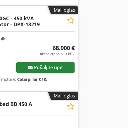
Mali oglas
0GC - 450 kVA
tor - DPX-18219
m
68.900 €
fiksna cijena plus PDV
Pošaljite upit
č motora:
Caterpillar C13
,
Mali oglas
bed BB 450 A