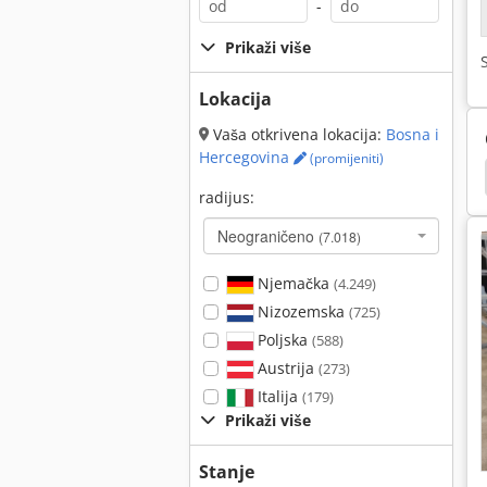
-
Prikaži više
Lokacija
Vaša otkrivena lokacija:
Bosna i
Hercegovina
(promijeniti)
Sito Pladanj
Magnetni Zavojnica
Eddy Struja
radijus:
Neograničeno
(7.018)
Njemačka
(4.249)
Nizozemska
(725)
Poljska
(588)
Austrija
(273)
Italija
(179)
Prikaži više
Stanje