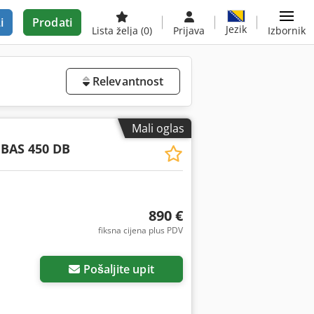
i
Prodati
Jezik
Lista želja
(0)
Prijava
Izbornik
Relevantnost
Mali oglas
BAS 450 DB
890 €
fiksna cijena plus PDV
Pošaljite upit