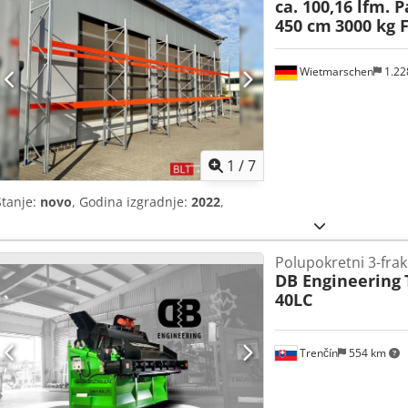
ca. 100,16 lfm. 
450 cm
3000 kg 
Wietmarschen
1.22
1
/
7
Stanje:
novo
, Godina izgradnje:
2022
,
Polupokretni 3-frakc
DB Engineering
40LC
Trenčín
554 km