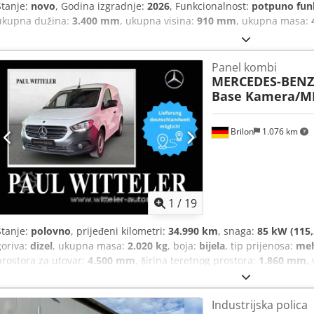
Stanje:
novo
, Godina izgradnje:
2026
, Funkcionalnost:
potpuno fun
ukupna dužina:
3.400 mm
, ukupna visina:
910 mm
, ukupna masa:
Panel kombi
MERCEDES-BENZ
Base Kamera/M
Brilon
1.076 km
1
/
19
Stanje:
polovno
, prijeđeni kilometri:
34.990 km
, snaga:
85 kW (115,
goriva:
dizel
, ukupna masa:
2.020 kg
, boja:
bijela
, tip prijenosa:
meh
prostora za utovar:
4.500 mm
, širina teretnog prostora:
1.860 mm
,
Godina izgradnje:
2025
, Oprema:
ABS, centralno zaključavanje, ele
filter čađi, klima-uređaj
,
Industrijska polica