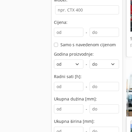
Cijena:
-
Samo s navedenom cijenom
Godina proizvodnje:
-
Radni sati [h]:
-
Ukupna dužina [mm]:
-
Ukupna širina [mm]:
-