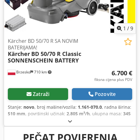
1
/
9
Kärcher BD 50/70 R SA NOVIM
BATERIJAMA!
Kärcher
BD 50/70 R Classic
SONNENSCHEIN BATTERY
6.700 €
Brzesko
710 km
fiksna cijena plus PDV
Zatraži
Pozovite
Stanje:
novo
, broj mašine/vozila:
1.161-070.0
, radna širina:
510 mm
, površinski učinak:
2.805 m²/h
, ukupna masa:
345
kg
, jamstveni rok:
24 mjeseci
, kapacitet spremnika za
vodu:
70 l
, kapacitet baterije:
105 Ah
,
PEČAT POVJERENJA