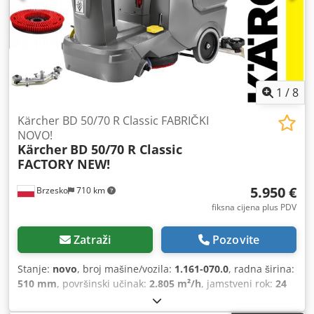
1
/
8
Kärcher BD 50/70 R Classic FABRIČKI
NOVO!
Kärcher
BD 50/70 R Classic
FACTORY NEW!
5.950 €
Brzesko
710 km
fiksna cijena plus PDV
Zatraži
Pozovite
Stanje:
novo
, broj mašine/vozila:
1.161-070.0
, radna širina:
510 mm
, površinski učinak:
2.805 m²/h
, jamstveni rok:
24
mjeseci
, kapacitet spremnika za vodu:
70 l
, razina buke:
66
dB
, kapacitet baterije:
105 Ah
,