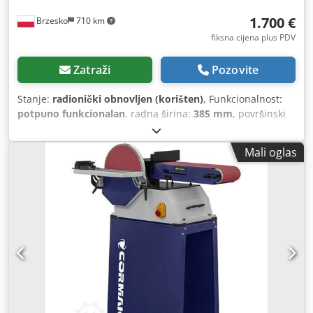
1.700 €
Brzesko
710 km
fiksna cijena plus PDV
Zatraži
Pozovite
Stanje:
radionički obnovljen (korišten)
, Funkcionalnost:
potpuno funkcionalan
, radna širina:
385 mm
, površinski
učinak:
1.100 m²/h
, kapacitet spremnika za vodu:
12 l
,
operativna masa:
40 kg
,
Mali oglas