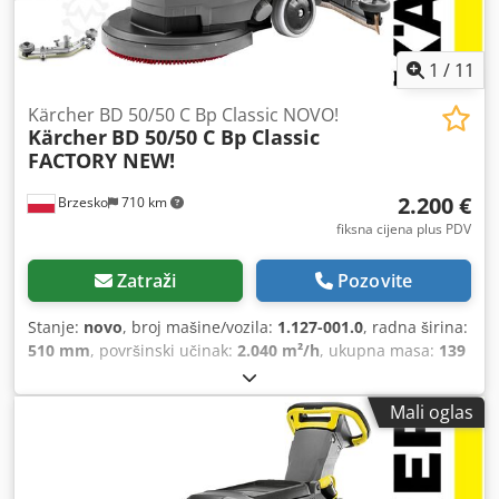
1
/
11
Kärcher BD 50/50 C Bp Classic NOVO!
Kärcher
BD 50/50 C Bp Classic
FACTORY NEW!
2.200 €
Brzesko
710 km
fiksna cijena plus PDV
Zatraži
Pozovite
Stanje:
novo
, broj mašine/vozila:
1.127-001.0
, radna širina:
510 mm
, površinski učinak:
2.040 m²/h
, ukupna masa:
139
kg
, jamstveni rok:
24 mjeseci
, kapacitet spremnika za
vodu:
50 l
,
Mali oglas