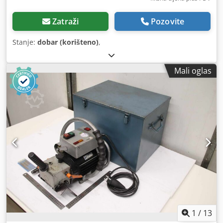
Zatraži
Pozovite
Stanje:
dobar (korišteno)
,
Mali oglas
1
/
13