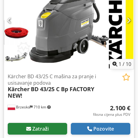
1
/
10
Kärcher BD 43/25 C mašina za pranje i
usisavanje podova
Kärcher
BD 43/25 C Bp FACTORY
NEW!
2.100 €
Brzesko
710 km
fiksna cijena plus PDV
Zatraži
Pozovite