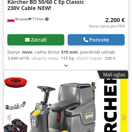
Kärcher
BD 50/60 C Ep Classic
230V Cable NEW!
2.200 €
Brzesko
710 km
fiksna cijena plus PDV
Zatraži
Pozovite
Stanje:
novo
, radna širina:
510 mm
, površinski učinak:
2.040 m²/h
, ukupna masa:
112 kg
, ulazni napon:
230 V
,
kapacitet spremnika za vodu:
60 l
,
Mali oglas