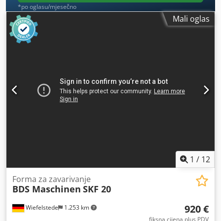
*po oglasu/mjesečno
Mali oglas
1
/
12
Forma za zavarivanje
BDS Maschinen
SKF 20
920 €
Wiefelstede
1.253 km
fiksna cijena plus PDV