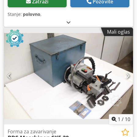
Zatraži
Pozovite
Stanje:
polovno
,
Mali oglas
1
/
10
Forma za zavarivanje