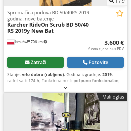
1
/
9
Spremačica podova BD 50/40RS 2019.
godina, nove baterije
Karcher
RideOn Scrub BD 50/40
RS 2019y New Bat
3.600 €
Kraków
706 km
fiksna cijena plus PDV
Zatraži
Pozovite
Stanje:
vrlo dobro (rabljeno)
, Godina izgradnje:
2019
,
radni sati:
174 h
, Funkcionalnost:
potpuno funkcionalan
,
radna širina:
510 mm
, površinski učinak:
2.805 m²/h
,
jamstveni rok:
12 mjeseci
, kapacitet rezervoara:
40 l
,
Mali oglas
ukupna visina:
1.316 mm
, ukupna širina:
691 mm
, ukupna
dužina:
1.118 mm
, kapacitet spremnika za vodu:
40 l
,
razina buke:
60 dB
,