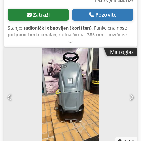
fiksna cijena plus PDV
Zatraži
Pozovite
Stanje:
radionički obnovljen (korišten)
, Funkcionalnost:
potpuno funkcionalan
, radna širina:
385 mm
, površinski
učinak:
1.100 m²/h
, ukupna masa:
40 kg
, jamstveni rok:
12
mjeseci
, kapacitet spremnika za vodu:
12 l
,
Mali oglas