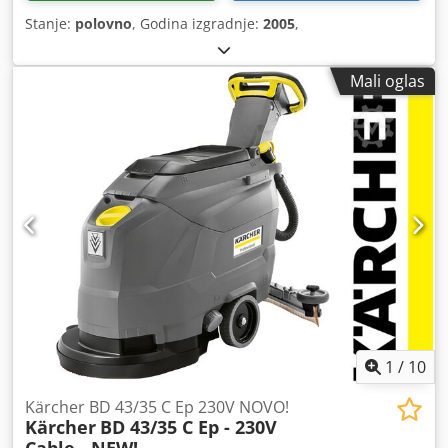
Stanje:
polovno
, Godina izgradnje:
2005
,
Mali oglas
1
/
10
Kärcher BD 43/35 C Ep 230V NOVO!
Kärcher
BD 43/35 C Ep - 230V
Cable - NEW!