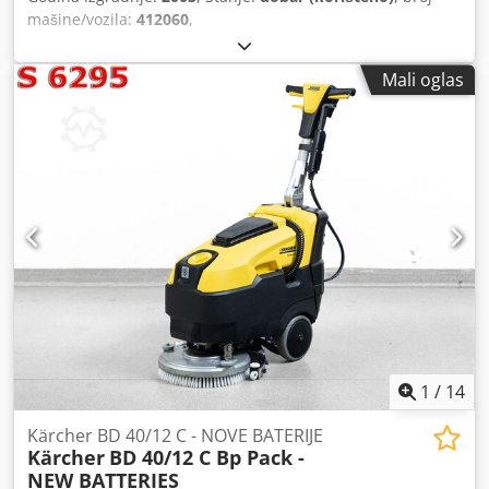
mašine/vozila:
412060
,
Mali oglas
1
/
14
Kärcher BD 40/12 C - NOVE BATERIJE
Kärcher
BD 40/12 C Bp Pack -
NEW BATTERIES