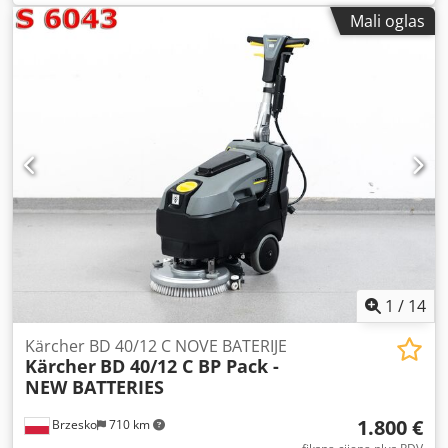
Mali oglas
1
/
14
Kärcher BD 40/12 C NOVE BATERIJE
Kärcher
BD 40/12 C BP Pack -
NEW BATTERIES
1.800 €
Brzesko
710 km