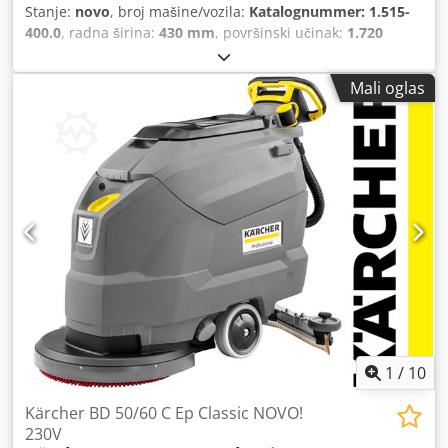
Stanje:
novo
, broj mašine/vozila:
Katalognummer: 1.515-
400.0
, radna širina:
430 mm
, površinski učinak:
1.720
m²/h
, ukupna masa:
115 kg
, jamstveni rok:
24 mjeseci
,
kapacitet spremnika za vodu:
25 l
,
Mali oglas
1
/
10
Kärcher BD 50/60 C Ep Classic NOVO!
230V