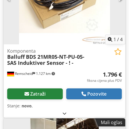
1
/
4
Komponenta
Balluff
BDS 21MR05-NT-PU-05-
SA5 Induktiver Sensor - ! -
1.796 €
Remscheid
1.127 km
fiksna cijena plus PDV
Zatraži
Pozovite
Stanje:
novo
,
Mali oglas