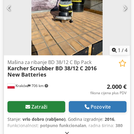
1
/
4
Mašina za ribanje BD 38/12 C Bp Pack
Karcher
Scrubber BD 38/12 C 2016
New Batteries
2.000 €
Kraków
706 km
fiksna cijena plus PDV
Zatraži
Pozovite
Stanje:
vrlo dobro (rabljeno)
, Godina izgradnje:
2016
,
Funkcionalnost:
potpuno funkcionalan
, radna širina:
380
mm
, površinski učinak:
1.520 m²/h
, ukupna masa:
36 kg
,