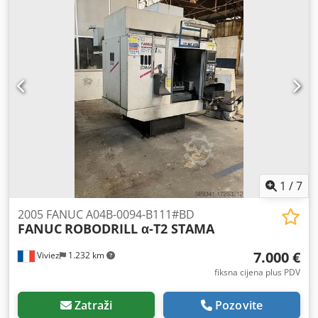
1
/
7
2005 FANUC A04B-0094-B111#BD
FANUC
ROBODRILL α-T2 STAMA
7.000 €
Viviez
1.232 km
fiksna cijena plus PDV
Zatraži
Pozovite