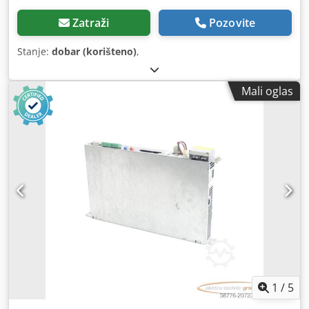
Zatraži
Pozovite
Stanje:
dobar (korišteno)
,
Mali oglas
1
/
5