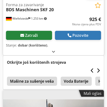
Forma za zavarivanje
BDS Maschinen
SKF 20
925 €
Wiefelstede
1.253 km
fiksna cijena plus PDV
Zatraži
Pozovite
Stanje:
dobar (korišteno)
,
Otkrijte još korištenih strojeva
x
Mašine za sušenje veša
Voda Baterije
Hak
Mali oglas