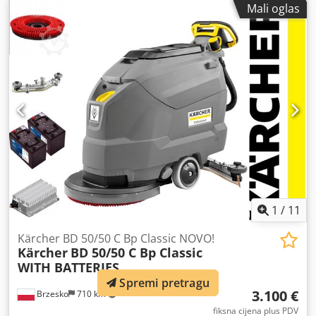
Mali oglas
1
/
11
Kärcher BD 50/50 C Bp Classic NOVO!
Kärcher
BD 50/50 C Bp Classic
WITH BATTERIES
Spremi pretragu
3.100 €
Brzesko
710 km
fiksna cijena plus PDV