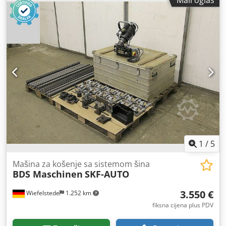
1
/
5
Mašina za košenje sa sistemom šina
BDS Maschinen
SKF-AUTO
3.550 €
Wiefelstede
1.252 km
fiksna cijena plus PDV