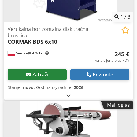
1
/
8
Vertikalna horizontalna disk tračna
brusilica
CORMAK
BDS 6x10
245 €
Siedlce
979 km
fiksna cijena plus PDV
Zatraži
Pozovite
Stanje:
novo
, Godina izgradnje:
2026
,
Mali oglas