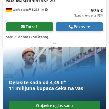
BDS Maschinen
SKF 20
975 €
Wiefelstede
1.253 km
fiksna cijena plus PDV
Zatraži
Pozovite
Stanje:
dobar (korišteno)
,
Oglasite sada od 4,49 €
*
11 milijuna kupaca
čeka na vas
Objavite oglas sada