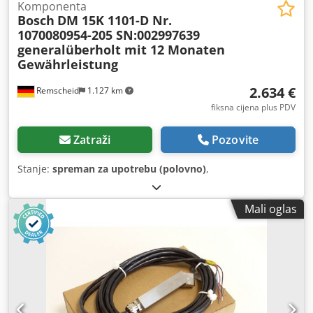
Komponenta
Bosch
DM 15K 1101-D Nr.
1070080954-205 SN:002997639
generalüberholt mit 12 Monaten
Gewährleistung
2.634 €
Remscheid
1.127 km
fiksna cijena plus PDV
Zatraži
Pozovite
Stanje:
spreman za upotrebu (polovno)
,
Mali oglas