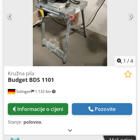
1
/
4
Kružna pila
Budget
BDS 1101
Solingen
1.132 km
Informacije o cijeni
Pozovite
Stanje:
polovno
,
Mali oglas