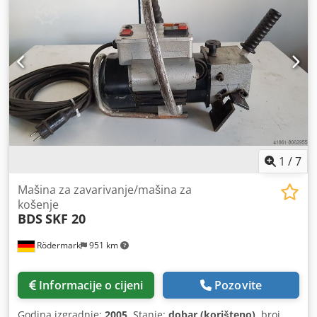
1
/
7
Mašina za zavarivanje/mašina za
košenje
BDS
SKF 20
Rödermark
951 km
Informacije o cijeni
Pozovite
Godina izgradnje:
2005
, Stanje:
dobar (korišteno)
, broj