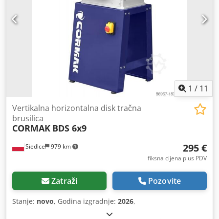
1
/
11
Vertikalna horizontalna disk tračna
brusilica
CORMAK
BDS 6x9
295 €
Siedlce
979 km
fiksna cijena plus PDV
Zatraži
Pozovite
Stanje:
novo
, Godina izgradnje:
2026
,