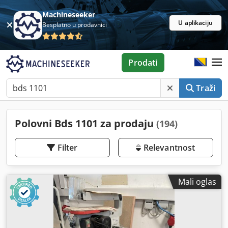
Machineseeker
U aplikaciju
Besplatno u prodavnici
Prodati
Traži
Polovni Bds 1101 za prodaju
(194)
Filter
Relevantnost
Mali oglas