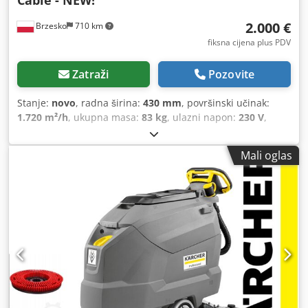
2.000 €
Brzesko
710 km
fiksna cijena plus PDV
Zatraži
Pozovite
Stanje:
novo
, radna širina:
430 mm
, površinski učinak:
1.720 m²/h
, ukupna masa:
83 kg
, ulazni napon:
230 V
,
kapacitet spremnika za vodu:
35 l
,
Mali oglas