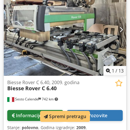
1
/
13
Biesse Rover C 6.40, 2009. godina
Biesse
Rover C 6.40
Sesto Calende
742 km
Informacije o cijeni
Pozovite
Spremi pretragu
Stanje:
polovno
, Godina izgradnje:
2009
,