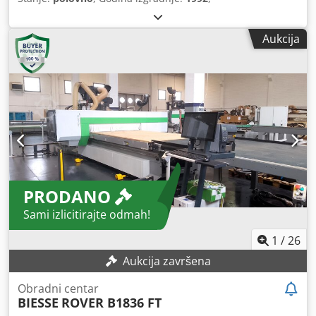
Aukcija
PRODANO
Sami izlicitirajte odmah!
1
/
26
Aukcija završena
Obradni centar
BIESSE
ROVER B1836 FT