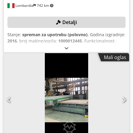
Lombardia
742 km
Detalji
Stanje:
spreman za upotrebu (polovno)
, Godina izgradnje:
2016
, broj mašine/vozila:
1000012445
, Funkcionalnost:
potpuno funkcionalan
, udaljenost hoda X-osi:
3.600 mm
,
Y osi hod:
1.800 mm
, ukupna masa:
4.000 kg
,
Mali oglas