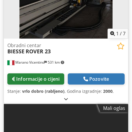
1
/
7
Obradni centar
BIESSE
ROVER 23
Marano Vicentino
531 km
Informacije o cijeni
Pozovite
Stanje:
vrlo dobro (rabljeno)
, Godina izgradnje:
2000
,
Mali oglas