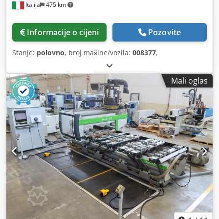
Italija
475 km
Informacije o cijeni
Pozovite
Stanje:
polovno
, broj mašine/vozila:
008377
,
Mali oglas