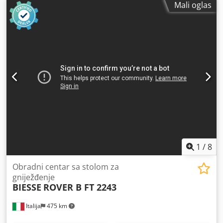
Mali oglas
1
/
8
Obradni centar sa stolom za
gniježđenje
BIESSE
ROVER B FT 2243
Italija
475 km