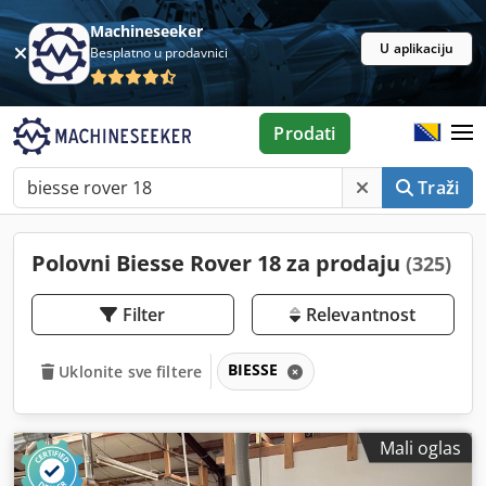
Machineseeker
U aplikaciju
Besplatno u prodavnici
Prodati
Traži
Polovni Biesse Rover 18 za prodaju
(325)
Filter
Relevantnost
BIESSE
Uklonite sve filtere
Mali oglas