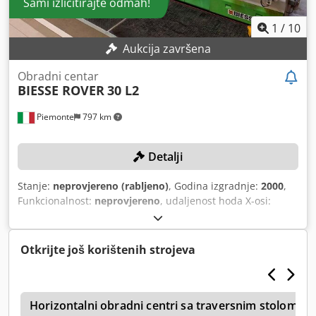
Sami izlicitirajte odmah!
1
/
10
Aukcija završena
Obradni centar
BIESSE ROVER
30 L2
Piemonte
797 km
Detalji
Stanje:
neprovjereno (rabljeno)
, Godina izgradnje:
2000
,
Funkcionalnost:
neprovjereno
, udaljenost hoda X-osi:
5.900 mm
, Y osi hod:
1.560 mm
, brzina pomaka X ose:
80
m/min
, brzina posmaka Y-osi:
60 m/min
, maksimalna
brzina okretanja:
20.000 okret/min
,
Otkrijte još korištenih strojeva
e
Horizontalni obradni centri sa traversnim stolom (za