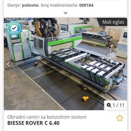
Stanje:
polovno
, broj mašine/vozila:
008184
,
Mali oglas
1
/
11
Obradni centri sa konzolnim stolom
BIESSE
ROVER C 6.40