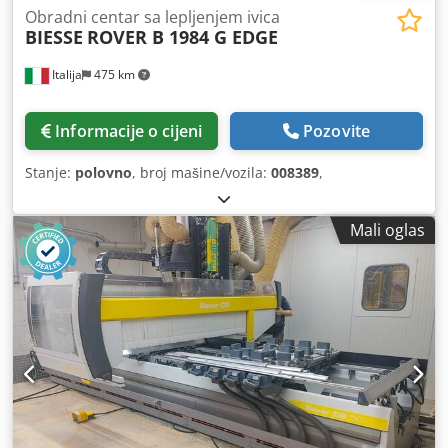
Obradni centar sa lepljenjem ivica
BIESSE
ROVER B 1984 G EDGE
Italija
475 km
Informacije o cijeni
Pozovite
Stanje:
polovno
, broj mašine/vozila:
008389
,
Mali oglas