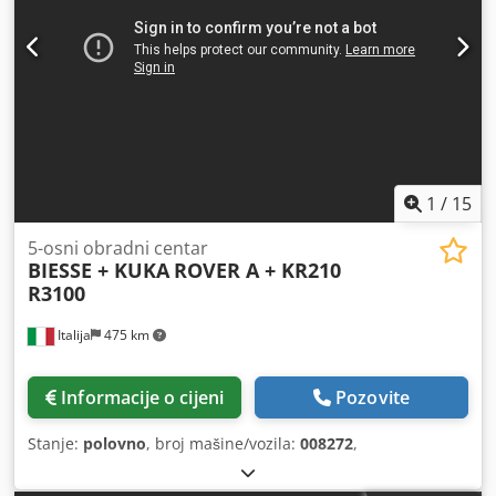
1
/
15
5-osni obradni centar
BIESSE + KUKA
ROVER A + KR210
R3100
Italija
475 km
Informacije o cijeni
Pozovite
Stanje:
polovno
, broj mašine/vozila:
008272
,