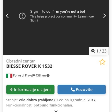
1
/
23
Obradni centar
BIESSE
ROVER K 1532
Ponte di Piave
458 km
Informacije o cijeni
Pozovite
Stanje:
vrlo dobro (rabljeno)
, Godina izgradnje:
2017
,
Funkcionalnost:
potpuno funkcionalan
,