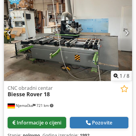
1
/
8
CNC obradni centar
Biesse
Rover 18
Njemačka
721 km
Informacije o cijeni
Pozovite
Stanje:
polovno
, Godina izgradnje:
1992
,