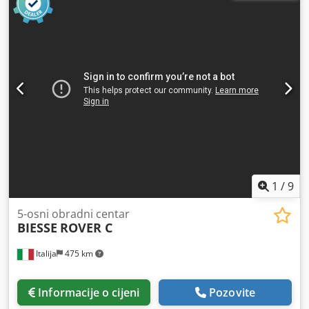
1
/
9
5-osni obradni centar
BIESSE
ROVER C
Italija
475 km
Informacije o cijeni
Pozovite