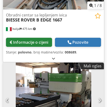
1
/
8
Obradni centar sa lepljenjem ivica
BIESSE
ROVER B EDGE 1667
Italija
475 km
Informacije o cijeni
Pozovite
Stanje:
polovno
, broj mašine/vozila:
008689
,
Mali oglas