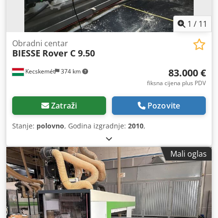
1
/
11
Obradni centar
BIESSE
Rover C 9.50
83.000 €
Kecskemét
374 km
fiksna cijena plus PDV
Zatraži
Pozovite
Stanje:
polovno
, Godina izgradnje:
2010
,
Mali oglas