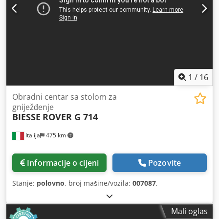
1
/
16
Obradni centar sa stolom za
gniježđenje
BIESSE
ROVER G 714
Italija
475 km
Informacije o cijeni
Pozovite
Stanje:
polovno
, broj mašine/vozila:
007087
,
Mali oglas