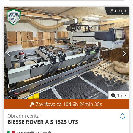
Aukcija
1
/
7
Završava za
10
d
6
h
24
min
33
s
Obradni centar
BIESSE
ROVER A S 1325 UTS
Piemonte
797 km