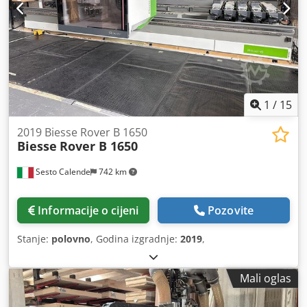
1
/
15
2019 Biesse Rover B 1650
Biesse
Rover B 1650
Sesto Calende
742 km
Informacije o cijeni
Pozovite
Stanje:
polovno
, Godina izgradnje:
2019
,
Mali oglas