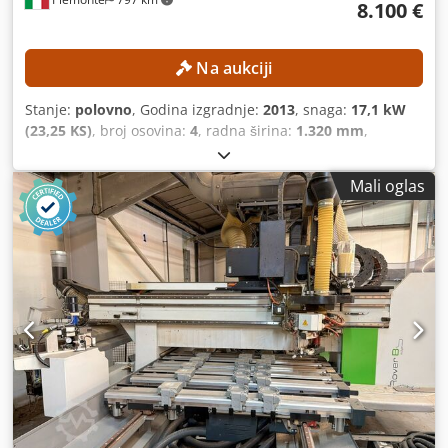
8.100 €
Na aukciji
Stanje:
polovno
, Godina izgradnje:
2013
, snaga:
17,1 kW
(23,25 KS)
, broj osovina:
4
, radna širina:
1.320 mm
,
maksimalna brzina glodalice:
24.000 okret/min
, radna
dužina:
2.500 mm
,
Mali oglas