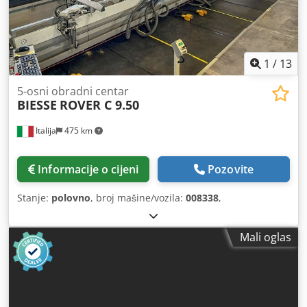
1
/
13
5-osni obradni centar
BIESSE
ROVER C 9.50
Italija
475 km
Informacije o cijeni
Pozovite
Stanje:
polovno
, broj mašine/vozila:
008338
,
Mali oglas