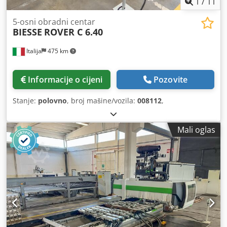
1
/
11
5-osni obradni centar
BIESSE
ROVER C 6.40
Italija
475 km
Informacije o cijeni
Pozovite
Stanje:
polovno
, broj mašine/vozila:
008112
,
Mali oglas