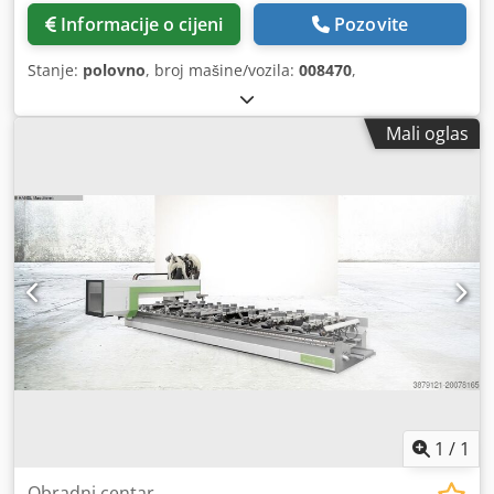
Informacije o cijeni
Pozovite
Stanje:
polovno
, broj mašine/vozila:
008470
,
Mali oglas
1
/
1
Obradni centar