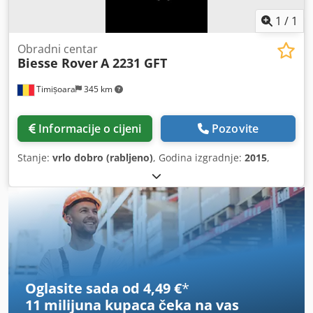
1
/
1
Obradni centar
Biesse Rover
A 2231 GFT
Timișoara
345 km
Informacije o cijeni
Pozovite
Stanje:
vrlo dobro (rabljeno)
, Godina izgradnje:
2015
,
Oglasite sada od 4,49 €
*
11 milijuna kupaca
čeka na vas