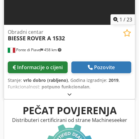
1
/
23
Obradni centar
BIESSE
ROVER A 1532
Ponte di Piave
458 km
Informacije o cijeni
Pozovite
Stanje:
vrlo dobro (rabljeno)
, Godina izgradnje:
2019
,
Funkcionalnost:
potpuno funkcionalan
,
PEČAT POVJERENJA
Distributeri certificirani od strane Machineseeker