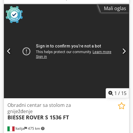
Mali oglas
1
/
15
Obradni centar sa stolom za
gniježđenje
BIESSE
ROVER S 1536 FT
Italija
475 km