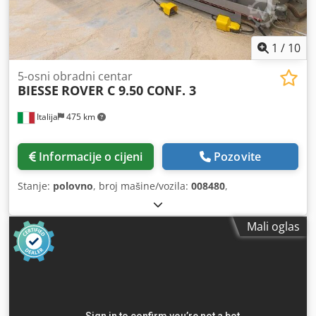
1
/
10
5-osni obradni centar
BIESSE
ROVER C 9.50 CONF. 3
Italija
475 km
Informacije o cijeni
Pozovite
Stanje:
polovno
, broj mašine/vozila:
008480
,
Mali oglas