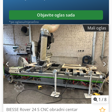
Objavite oglas sada
*po oglasu/mjesečno
Mali oglas
1
/
8
BIESSE Rover 24 S CNC obradni centar