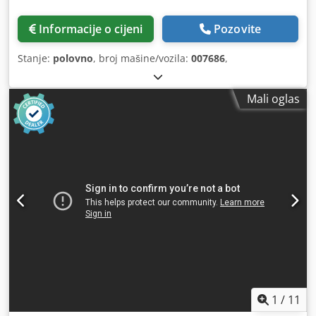
Informacije o cijeni
Pozovite
Stanje:
polovno
, broj mašine/vozila:
007686
,
Mali oglas
1
/
11