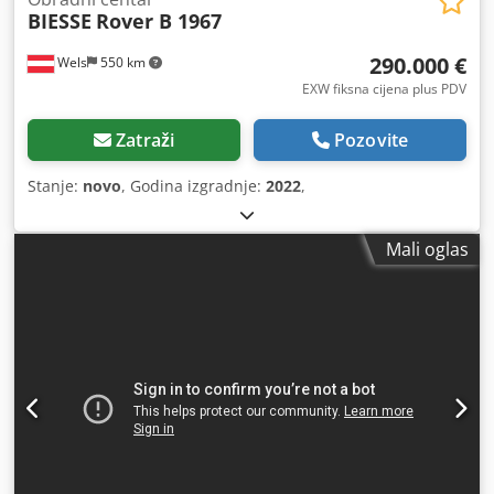
BIESSE
Rover B 1967
290.000 €
Wels
550 km
EXW fiksna cijena plus PDV
Zatraži
Pozovite
Stanje:
novo
, Godina izgradnje:
2022
,
Mali oglas