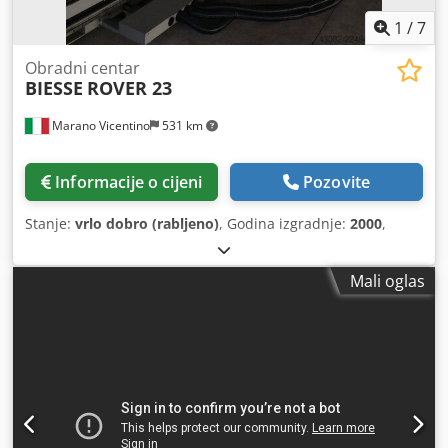
1
/
7
Obradni centar
BIESSE
ROVER 23
Marano Vicentino
531 km
Informacije o cijeni
Pozovite
Stanje:
vrlo dobro (rabljeno)
, Godina izgradnje:
2000
,
Mali oglas