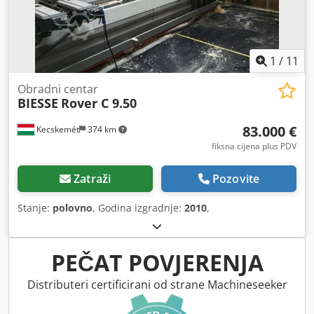
1
/
11
Obradni centar
BIESSE
Rover C 9.50
83.000 €
Kecskemét
374 km
fiksna cijena plus PDV
Zatraži
Pozovite
Stanje:
polovno
, Godina izgradnje:
2010
,
PEČAT POVJERENJA
Distributeri certificirani od strane Machineseeker