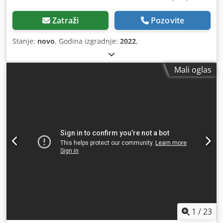
Zatraži
Pozovite
Stanje:
novo
, Godina izgradnje:
2022
,
Mali oglas
1
/
23