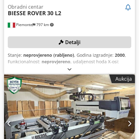
Obradni centar
BIESSE ROVER
30 L2
Piemonte
797 km
Detalji
Stanje:
neprovjereno (rabljeno)
, Godina izgradnje:
2000
,
Funkcionalnost:
neprovjereno
, udaljenost hoda X-osi:
5.900 mm
, Y osi hod:
1.560 mm
, brzina pomaka X ose:
80
m/min
, brzina posmaka Y-osi:
60 m/min
, maksimalna
Aukcija
brzina okretanja:
20.000 okret/min
,