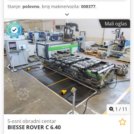
Stanje:
polovno
, broj mašine/vozila:
008377
,
Mali oglas
1
/
11
5-osni obradni centar
BIESSE
ROVER C 6.40