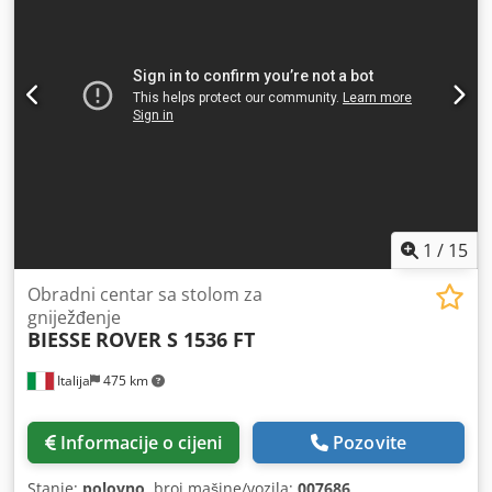
1
/
15
Obradni centar sa stolom za
gniježđenje
BIESSE
ROVER S 1536 FT
Italija
475 km
Informacije o cijeni
Pozovite
Stanje:
polovno
, broj mašine/vozila:
007686
,