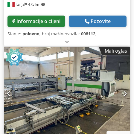
Italija
475 km
Informacije o cijeni
Pozovite
Stanje:
polovno
, broj mašine/vozila:
008112
,
Mali oglas