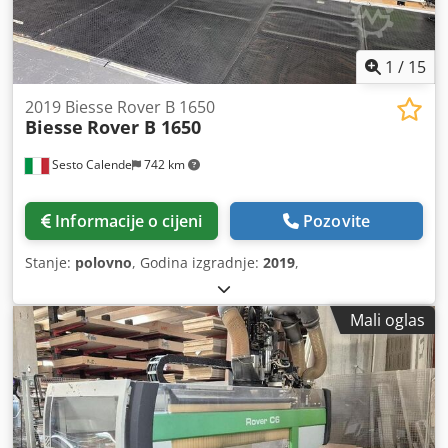
1
/
15
2019 Biesse Rover B 1650
Biesse
Rover B 1650
Sesto Calende
742 km
Informacije o cijeni
Pozovite
Stanje:
polovno
, Godina izgradnje:
2019
,
Mali oglas