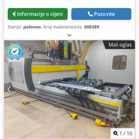
Informacije o cijeni
Pozovite
Stanje:
polovno
, broj mašine/vozila:
008389
,
Mali oglas
1
/
10