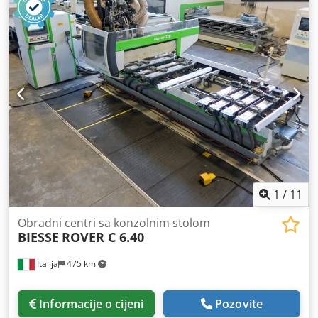
1
/
11
Obradni centri sa konzolnim stolom
BIESSE
ROVER C 6.40
Italija
475 km
Informacije o cijeni
Pozovite