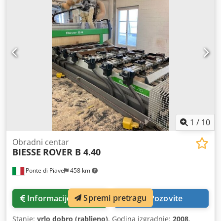
1
/
10
Obradni centar
BIESSE
ROVER B 4.40
Ponte di Piave
458 km
Spremi pretragu
Informacije o cijeni
Pozovite
Stanje:
vrlo dobro (rabljeno)
, Godina izgradnje:
2008
,