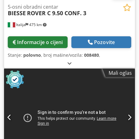
5-osni obradni centar
BIESSE
ROVER C 9.50 CONF. 3
Italija
475 km
Informacije o cijeni
Pozovite
Stanje:
polovno
, broj mašine/vozila:
008480
,
Mali oglas