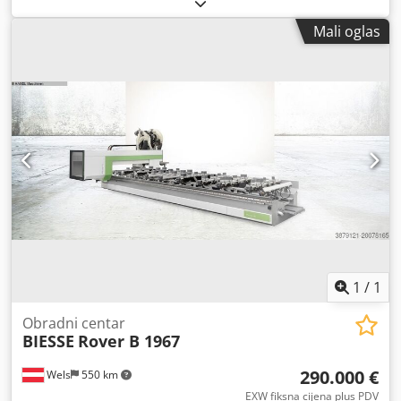
Mali oglas
1
/
1
Obradni centar
BIESSE
Rover B 1967
290.000 €
Wels
550 km
EXW fiksna cijena plus PDV