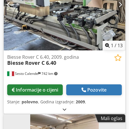
1
/
13
Biesse Rover C 6.40, 2009. godina
Biesse
Rover C 6.40
Sesto Calende
742 km
Informacije o cijeni
Pozovite
Stanje:
polovno
, Godina izgradnje:
2009
,
Mali oglas