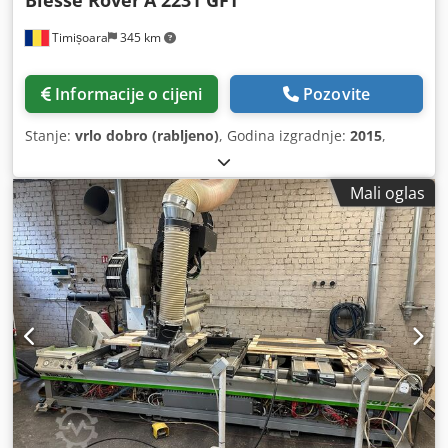
Timișoara
345 km
Informacije o cijeni
Pozovite
Stanje:
vrlo dobro (rabljeno)
, Godina izgradnje:
2015
,
Mali oglas