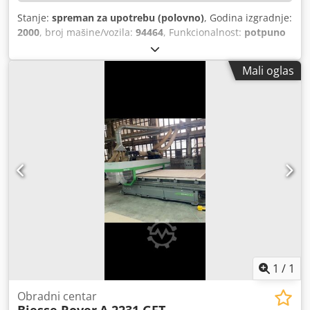
Stanje:
spreman za upotrebu (polovno)
, Godina izgradnje:
2000
, broj mašine/vozila:
94464
, Funkcionalnost:
potpuno
funkcionalan
, udaljenost hoda X-osi:
3.400 mm
, Y osi hod:
1.300 mm
, udaljenost hoda Z-osi:
155 mm
, model
Mali oglas
kontrolera:
XNC Numerical Control
,
1
/
1
Obradni centar
Biesse Rover
A 2231 GFT