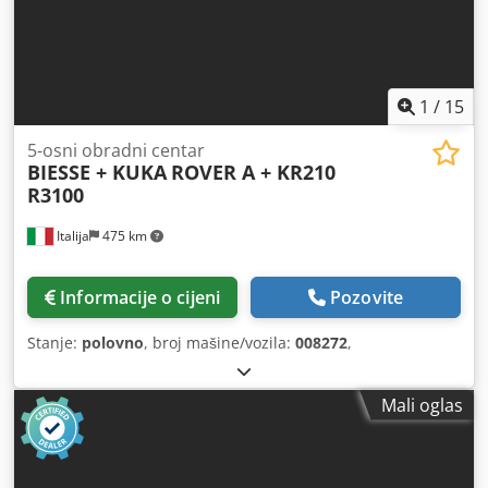
1
/
15
5-osni obradni centar
BIESSE + KUKA
ROVER A + KR210
R3100
Italija
475 km
Informacije o cijeni
Pozovite
Stanje:
polovno
, broj mašine/vozila:
008272
,
Mali oglas