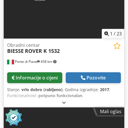
1
/
23
Obradni centar
BIESSE
ROVER K 1532
Ponte di Piave
458 km
Informacije o cijeni
Pozovite
Stanje:
vrlo dobro (rabljeno)
, Godina izgradnje:
2017
,
Funkcionalnost:
potpuno funkcionalan
,
Mali oglas