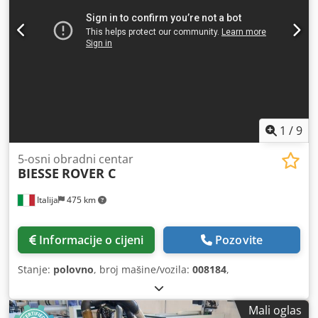
1
/
9
5-osni obradni centar
BIESSE
ROVER C
Italija
475 km
Informacije o cijeni
Pozovite
Stanje:
polovno
, broj mašine/vozila:
008184
,
Mali oglas