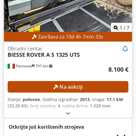
1
/
7
Završava za
10
d
4
h
7
min
31
s
Obradni centar
BIESSE
ROVER A S 1325 UTS
Piemonte
797 km
8.100 €
Na aukciji
Stanje:
polovno
, Godina izgradnje:
2013
, snaga:
17,1 kW
(23,25 KS)
, broj osovina:
4
, radna širina:
1.320 mm
,
maksimalna brzina glodalice:
24.000 okret/min
, radna
dužina:
2.500 mm
,
Otkrijte još korištenih strojeva