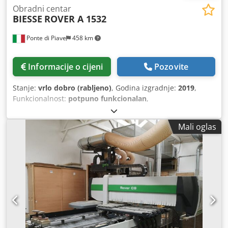
Obradni centar
BIESSE
ROVER A 1532
Ponte di Piave
458 km
Informacije o cijeni
Pozovite
Stanje:
vrlo dobro (rabljeno)
, Godina izgradnje:
2019
,
Funkcionalnost:
potpuno funkcionalan
,
Mali oglas