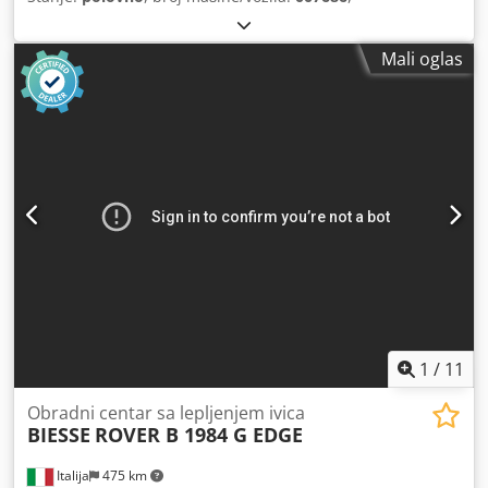
Mali oglas
1
/
11
Obradni centar sa lepljenjem ivica
BIESSE
ROVER B 1984 G EDGE
Italija
475 km