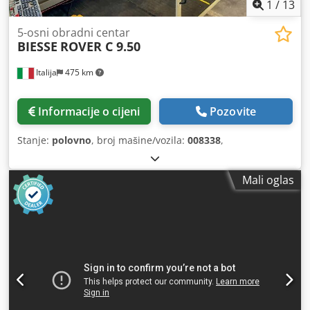
1
/
13
5-osni obradni centar
BIESSE
ROVER C 9.50
Italija
475 km
Informacije o cijeni
Pozovite
Stanje:
polovno
, broj mašine/vozila:
008338
,
Mali oglas