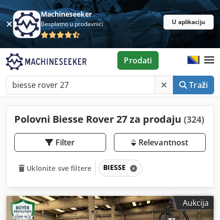
Machineseeker
U aplikaciju
Besplatno u prodavnici
Prodati
Traži
Polovni Biesse Rover 27 za prodaju
(324)
Filter
Relevantnost
BIESSE
Uklonite sve filtere
Aukcija