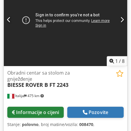
1
/
8
Obradni centar sa stolom za
gniježđenje
BIESSE
ROVER B FT 2243
Italija
475 km
Informacije o cijeni
Pozovite
Stanje:
polovno
, broj mašine/vozila:
008470
,