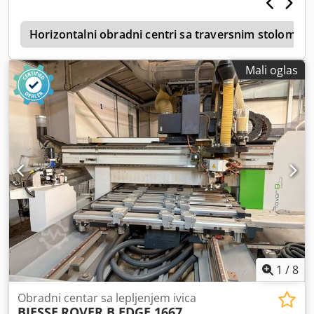
e
Horizontalni obradni centri sa traversnim stolom (za
Mali oglas
1
/
8
Obradni centar sa lepljenjem ivica
BIESSE
ROVER B EDGE 1667