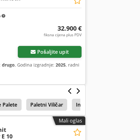
m
32.900 €
fiksna cijena plus PDV
Pošaljite upit
:
drugo
, Godina izgradnje:
2025
, radni
e Palete
Paletni Viličar
Initialhub
Mali oglas
mit
r
E 10