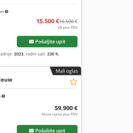
 km
15.500 €
16.500 €
VB plus PDV
Pošaljite upit
radnje:
2023
, radni sati:
230 h
,
Mali oglas
Nieuw
m
59.900 €
fiksna cijena plus PDV
Pošaljite upit