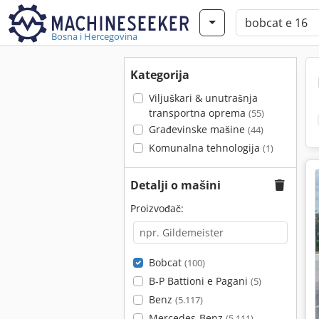
Bosna i Hercegovina
Kategorija
Viljuškari & unutrašnja
transportna oprema
(55)
Građevinske mašine
(44)
Komunalna tehnologija
(1)
Detalji o mašini
Proizvođač:
Bobcat
(100)
B-P Battioni e Pagani
(5)
Benz
(5.117)
Mercedes-Benz
(5.111)