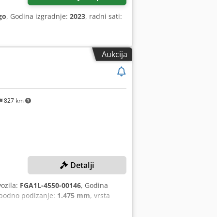
go
, Godina izgradnje:
2023
, radni sati:
Aukcija
827 km
Detalji
vozila:
FGA1L-4550-00146
, Godina
obodno podizanje:
1.475 mm
, vrsta