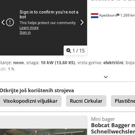
Apeldoorn
1.269 k
1
/
15
Stanje:
novo
, snaga:
10 kW (13,60 KS)
, vrsta goriva:
električni
, boja
sati:
1 h
,
Otkrijte još korištenih strojeva
Visokopodizni viljuškar
Rucni Cirkular
Plastičn
Mini bager
Bobcat Bagger 
Schnellwechsle