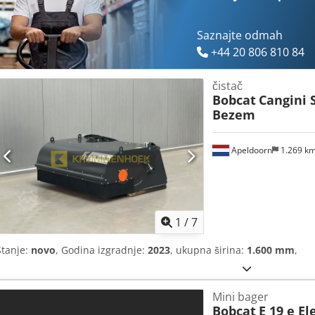
Saznajte odmah
+44 20 806 810 84
čistač
Bobcat
Cangini 
Bezem
Apeldoorn
1.269 k
1
/
7
Stanje:
novo
, Godina izgradnje:
2023
, ukupna širina:
1.600 mm
,
Mini bager
Bobcat
E 19 e El