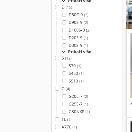
Prikaži više
D
(15)
D50C-9
(3)
D90S-9
(2)
D160S-9
(2)
D20S-9
(1)
D30S-9
(1)
Prikaži više
S
(12)
S70
(1)
S450
(1)
S510
(1)
G
(4)
G20E-7
(2)
G25E-7
(1)
G30NXP
(1)
TL
(2)
A770
(1)