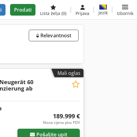
i
Prodati
Jezik
Lista želja
(0)
Prijava
Izbornik
Relevantnost
Mali oglas
 Neugerät 60
nzierung ab
189.999 €
fiksna cijena plus PDV
Pošaljite upit