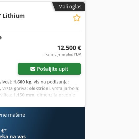
Mali oglas
 Lithium
12.500 €
fiksna cijena plus PDV
Pošaljite upit
sivost:
1.600 kg
, visina podizanja:
, vrsta goriva:
električni
, vrsta jarbola:
 vilica:
1.150 mm
, dimenzija prednje
vne mašine
 €
*
eka na vas