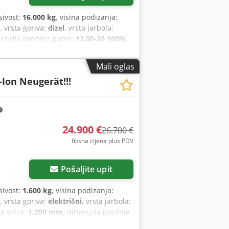
sivost:
16.000 kg
, visina podizanja:
, vrsta goriva:
dizel
, vrsta jarbola:
menzija prednje gume:
12.00-20 100%
,
 Oprema:
kabina
,
Mali oglas
-Ion Neugerät!!!
24.900 €
26.700 €
fiksna cijena plus PDV
Pošaljite upit
sivost:
1.600 kg
, visina podizanja:
, vrsta goriva:
električni
, vrsta jarbola:
na vilica:
1.200 mm
, dimenzija prednje
marking
, ukupna masa:
3.290 kg
,