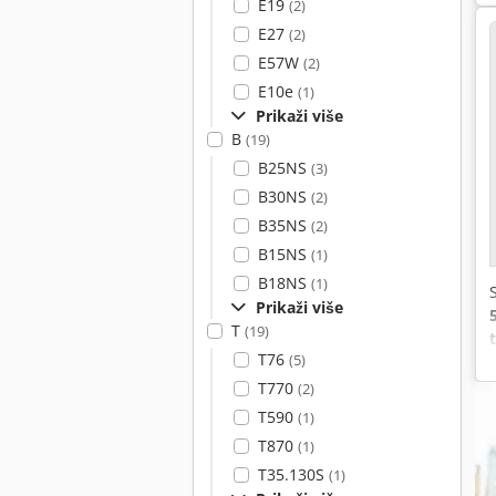
E19
(2)
E27
(2)
E57W
(2)
E10e
(1)
Prikaži više
B
(19)
B25NS
(3)
B30NS
(2)
B35NS
(2)
B15NS
(1)
B18NS
(1)
Prikaži više
T
(19)
T76
(5)
T770
(2)
T590
(1)
T870
(1)
T35.130S
(1)