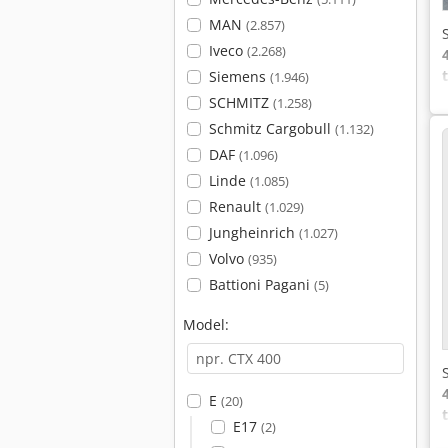
MAN
(2.857)
Iveco
(2.268)
Siemens
(1.946)
SCHMITZ
(1.258)
Schmitz Cargobull
(1.132)
DAF
(1.096)
Linde
(1.085)
Renault
(1.029)
Jungheinrich
(1.027)
Volvo
(935)
Battioni Pagani
(5)
Model:
E
(20)
E17
(2)