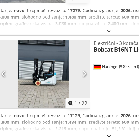
Stanje:
novo
, broj mašine/vozila:
17279
, Godina izgradnje:
2026
, no
4.000 mm
, slobodno podizanje:
1.480 mm
, središte tereta:
600 mm
triplex
, građevinska visina:
3.030 mm
, duljina vilica:
2.400 mm
, di
dimenzija stražnje gume:
12.00-20 100%
, ukupna masa:
19.300 kg
,
Električni - 3 kotača
Bobcat
B16NT Li
Nürtingen
828 km
1
/
22
Stanje:
novo
, broj mašine/vozila:
17129
, Godina izgradnje:
2026
, no
4.800 mm
, slobodno podizanje:
1.484 mm
, središte tereta:
500 mm
triplex
, građevinska visina:
2.215 mm
, napon baterije:
51,2 V
, dulji
gume:
18x7-8 non marking
, dimenzija stražnje gume:
16x6-8 non 