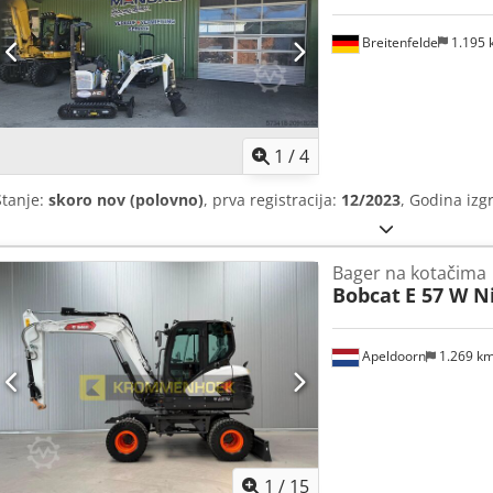
Breitenfelde
1.195
1
/
4
Stanje:
skoro nov (polovno)
, prva registracija:
12/2023
, Godina izg
Bager na kotačima
Bobcat
E 57 W 
Apeldoorn
1.269 k
1
/
15