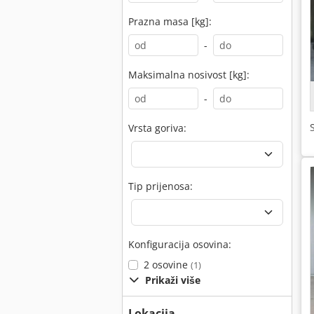
Prazna masa [kg]:
-
Maksimalna nosivost [kg]:
-
Vrsta goriva:
Tip prijenosa:
Konfiguracija osovina:
2 osovine
(1)
Prikaži više
Lokacija