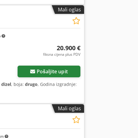
Mali oglas
m
20.900 €
fiksna cijena plus PDV
Pošaljite upit
:
dizel
, boja:
drugo
, Godina izgradnje:
Mali oglas
km