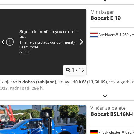
Mini bager
Bobcat
E 19
Apeldoorn
1.269 k
1
/
15
Stanje:
vrlo dobro (rabljeno)
, snaga:
10 kW (13,60 KS)
, vrsta goriva
2023
, radni sati:
256 h
,
Viličar za palete
Bobcat
BSL16N-I
Friedrichsdorf
982 