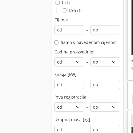
L
(1)
L95
(1)
Cijena:
-
Samo s navedenom cijenom
Godina proizvodnje:
-
Snaga [kW]:
-
Prva registracija:
škar Dizel
Viljuskari
Paletni Viljuskari
Heli
-
Ukupna masa [kg]:
-