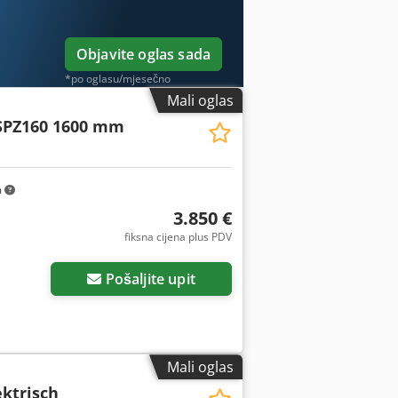
Objavite oglas sada
*po oglasu/mjesečno
Mali oglas
SPZ160 1600 mm
m
3.850 €
fiksna cijena plus PDV
Pošaljite upit
Mali oglas
ektrisch