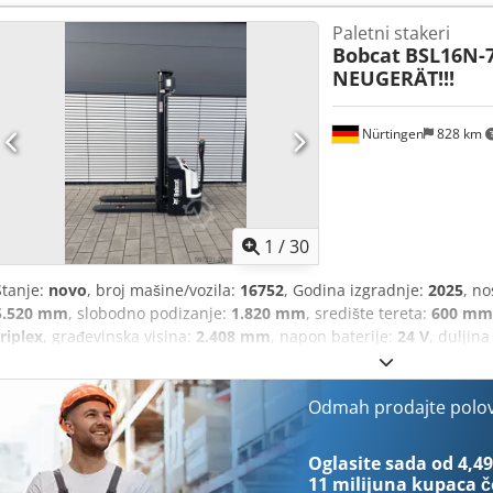
Paletni stakeri
Bobcat
BSL16N-7
NEUGERÄT!!!
Nürtingen
828 km
1
/
30
Stanje:
novo
, broj mašine/vozila:
16752
, Godina izgradnje:
2025
, no
5.520 mm
, slobodno podizanje:
1.820 mm
, središte tereta:
600 mm
triplex
, građevinska visina:
2.408 mm
, napon baterije:
24 V
, duljina
gume:
Tandem
, dimenzija stražnje gume:
, ukupna masa:
1.222 kg
,
Odmah prodajte polo
Oglasite sada od 4,49
11 milijuna kupaca
č