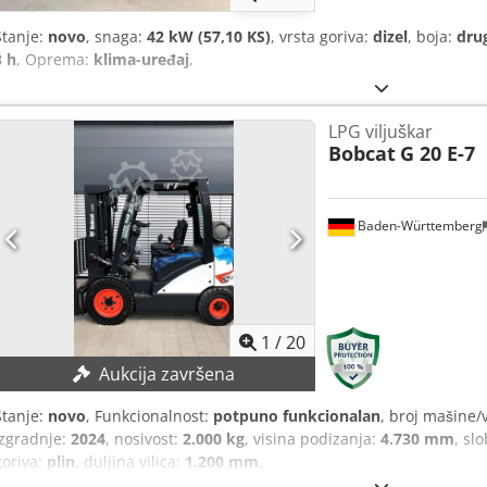
Stanje:
novo
, snaga:
42 kW (57,10 KS)
, vrsta goriva:
dizel
, boja:
dru
3 h
, Oprema:
klima-uređaj
,
LPG viljuškar
Bobcat
G 20 E-7
Baden-Württemberg
1
/
20
Aukcija završena
Stanje:
novo
, Funkcionalnost:
potpuno funkcionalan
, broj mašine/
izgradnje:
2024
, nosivost:
2.000 kg
, visina podizanja:
4.730 mm
, sl
goriva:
plin
, duljina vilica:
1.200 mm
,