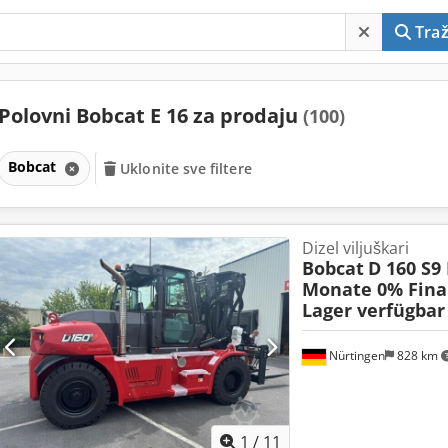
Traž
Polovni Bobcat E 16 za prodaju
(100)
Bobcat
Uklonite sve filtere
Dizel viljuškari
Bobcat
D 160 S9
Monate 0% Fina
Lager verfügbar
Nürtingen
828 km
1
/
11