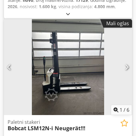
Stanje:
novo
, broj mašine/vozila:
17129
, Godina izgradnje:
2026
, nosivost:
1.600 kg
, visina podizanja:
4.800 mm
,
slobodno podizanje:
1.484 mm
, središte tereta:
500 mm
,
vrsta goriva:
električni
, vrsta jarbola:
triplex
, građevinska
Mali oglas
visina:
2.215 mm
, napon baterije:
51,2 V
, duljina vilica:
1.200 mm
, dimenzija prednje gume:
18x7-8 non marking
,
dimenzija stražnje gume:
16x6-8 non marking
, ukupna
masa:
3.290 kg
,
1
/
6
Paletni stakeri
Bobcat
LSM12N-i Neugerät!!!