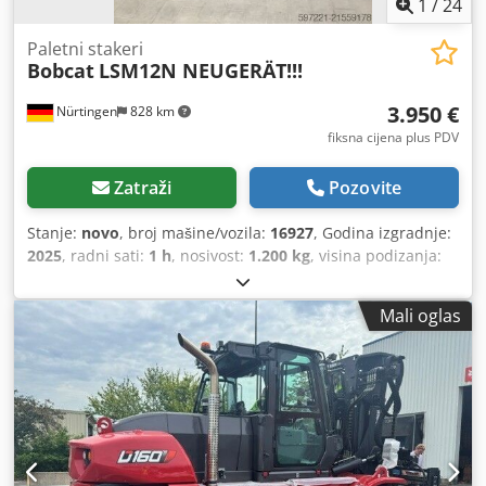
1
/
24
Paletni stakeri
Bobcat
LSM12N NEUGERÄT!!!
3.950 €
Nürtingen
828 km
fiksna cijena plus PDV
Zatraži
Pozovite
Stanje:
novo
, broj mašine/vozila:
16927
, Godina izgradnje:
2025
, radni sati:
1 h
, nosivost:
1.200 kg
, visina podizanja:
3.620 mm
, središte tereta:
600 mm
, vrsta goriva:
električni
, vrsta jarbola:
simpleks
, građevinska visina:
Mali oglas
2.280 mm
, napon baterije:
24 V
, duljina vilica:
1.150 mm
,
ukupna masa:
576 kg
,