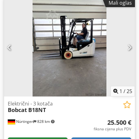
Mali oglas
3.030 mm
, duljina vilica:
2.400 mm
, dimenzija prednje
gume:
12.00-20 100%
, dimenzija stražnje gume:
12.00-20
100%
, ukupna masa:
19.300 kg
, Oprema:
kabina
,
1
/
25
Električni - 3 kotača
Bobcat
B18NT
25.500 €
Nürtingen
828 km
fiksna cijena plus PDV