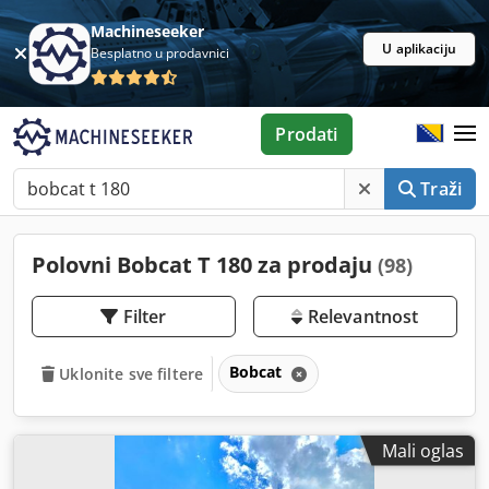
Machineseeker
U aplikaciju
Besplatno u prodavnici
Prodati
Traži
Polovni Bobcat T 180 za prodaju
(98)
Filter
Relevantnost
Bobcat
Uklonite sve filtere
Mali oglas