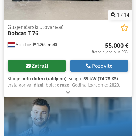
1
/
14
Gusjeničarski utovarivač
Bobcat
T 76
55.000 €
Apeldoorn
1.269 km
fiksna cijena plus PDV
Zatraži
Pozovite
Stanje:
vrlo dobro (rabljeno)
, snaga:
55 kW (74,78 KS)
,
vrsta goriva:
dizel
, boja:
drugo
, Godina izgradnje:
2023
,
radni sati:
1.585 h
, Oprema:
klima-uređaj
,