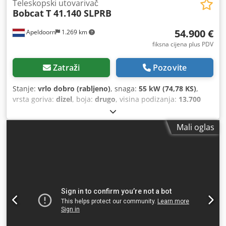
Teleskopski utovarivač
Bobcat
T 41.140 SLPRB
54.900 €
Apeldoorn
1.269 km
fiksna cijena plus PDV
Zatraži
Pozovite
Stanje:
vrlo dobro (rabljeno)
, snaga:
55 kW (74,78 KS)
,
vrsta goriva:
dizel
, boja:
drugo
, visina podizanja:
13.700
mm
, vrsta jarbola:
triplex
, Godina izgradnje:
2022
, radni
sati:
1.210 h
,
Mali oglas