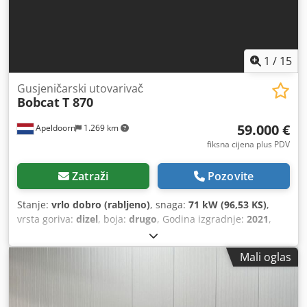
1
/
15
Gusjeničarski utovarivač
Bobcat
T 870
59.000 €
Apeldoorn
1.269 km
fiksna cijena plus PDV
Zatraži
Pozovite
Stanje:
vrlo dobro (rabljeno)
, snaga:
71 kW (96,53 KS)
,
vrsta goriva:
dizel
, boja:
drugo
, Godina izgradnje:
2021
,
radni sati:
3.534 h
, Oprema:
klima-uređaj
,
Mali oglas