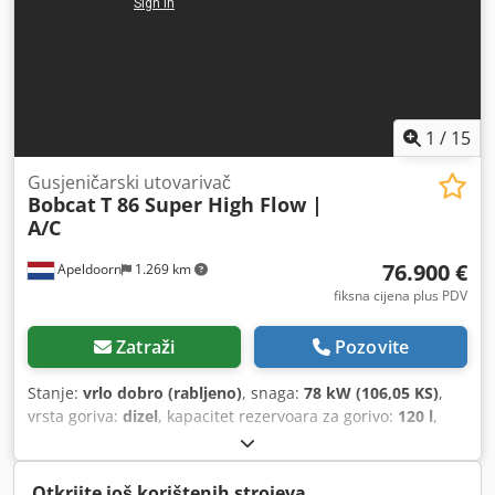
1
/
15
Gusjeničarski utovarivač
Bobcat
T 86 Super High Flow |
A/C
76.900 €
Apeldoorn
1.269 km
fiksna cijena plus PDV
Zatraži
Pozovite
Stanje:
vrlo dobro (rabljeno)
, snaga:
78 kW (106,05 KS)
,
vrsta goriva:
dizel
, kapacitet rezervoara za gorivo:
120 l
,
boja:
drugo
, visina podizanja:
3.350 mm
, Godina izgradnje:
2023
, radni sati:
1.168 h
, Oprema:
klima-uređaj
,
Otkrijte još korištenih strojeva