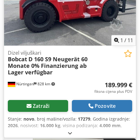
1
/
11
Dizel viljuškari
Bobcat
D 160 S9 Neugerät 60
Monate 0% Finanzierung ab
Lager verfügbar
189.999 €
Nürtingen
828 km
fiksna cijena plus PDV
Zatraži
Pozovite
Stanje:
novo
, broj mašine/vozila:
17279
, Godina izgradnje:
2026
, nosivost:
16.000 kg
, visina podizanja:
4.000 mm
,
slobodno podizanje:
1.480 mm
, središte tereta:
600 mm
,
vrsta goriva:
dizel
, vrsta jarbola:
triplex
, građevinska visina: