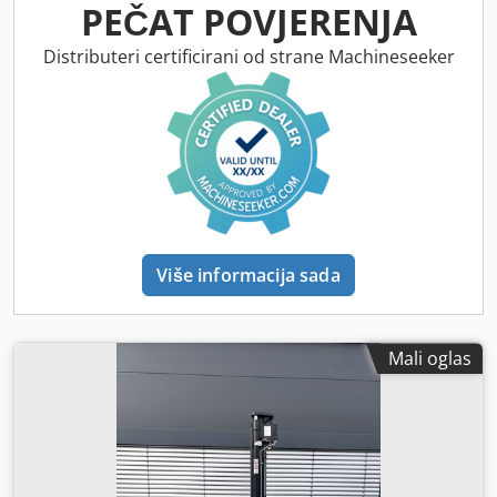
gume:
, dimenzija stražnje gume:
, ukupna masa:
150 kg
,
PEČAT POVJERENJA
Distributeri certificirani od strane Machineseeker
Više informacija sada
Mali oglas