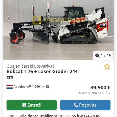
1
/
15
Gusjeničarski utovarivač
Bobcat
T 76 + Laser Grader 244
cm
89.900 €
Apeldoorn
1.269 km
fiksna cijena plus PDV
Zatraži
Pozovite
Stanje:
vrlo dobro (rabljeno)
, snaga:
55 kW (74,78 KS)
,