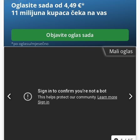
Oglasite sada od 4,49 €
*
11 milijuna kupaca
čeka na vas
Objavite oglas sada
*po oglasu/mjesečno
Mali oglas