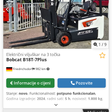
1
/
9
Električni viljuškar na 3 točka
Bobcat
B18T-7Plus
Friedrichsdorf
982 km
Informacije o cijeni
Pozovite
Stanje:
novo
, Funkcionalnost:
potpuno funkcionalan
,
Godina izgradnje:
2024
, radni sati:
5 h
, nosivost:
1.800 kg
,
visina podizanja:
4.750 mm
, slobodno podizanje:
1.540
mm
, vrsta goriva:
električni
, vrsta jarbola:
triplex
,