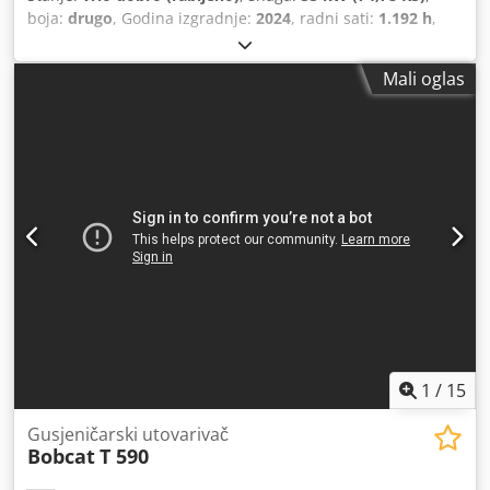
boja:
drugo
, Godina izgradnje:
2024
, radni sati:
1.192 h
,
Oprema:
klima-uređaj
,
Mali oglas
1
/
15
Gusjeničarski utovarivač
Bobcat
T 590