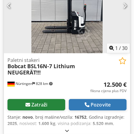
1
/
30
Paletni stakeri
Bobcat
BSL16N-7 Lithium
NEUGERÄT!!!
12.500 €
Nürtingen
828 km
fiksna cijena plus PDV
Zatraži
Pozovite
Stanje:
novo
, broj mašine/vozila:
16752
, Godina izgradnje:
2025
, nosivost:
1.600 kg
, visina podizanja:
5.520 mm
,
slobodno podizanje:
1.820 mm
, središte tereta:
600 mm
,