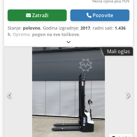
fiksna cijena plus PDV
Zatraži
Pozovite
Stanje:
polovno
, Godina izgradnje:
2017
, radni sati:
1.436
h
, Oprema:
pogon na sve točkove
,
Mali oglas