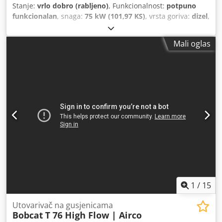
Stanje:
vrlo dobro (rabljeno)
, Funkcionalnost:
potpuno
funkcionalan
, snaga:
75 kW (101,97 KS)
, vrsta goriva:
dizel
,
ukupna masa:
11.600 kg
, dimenzija gume:
400/80 R24
,
stanje guma:
100 postotak
, Godina izgradnje:
2024
, radni
Mali oglas
sati:
635 h
, Oprema:
UVV sigurnosna provjera, hidraulika,
kabina
,
1
/
15
Utovarivač na gusjenicama
Bobcat
T 76 High Flow | Airco