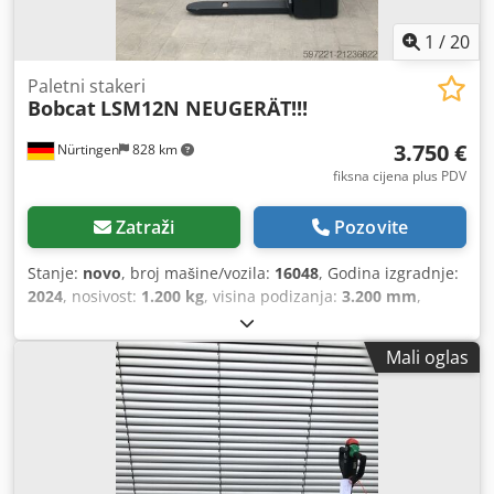
1
/
20
Paletni stakeri
Bobcat
LSM12N NEUGERÄT!!!
3.750 €
Nürtingen
828 km
fiksna cijena plus PDV
Zatraži
Pozovite
Stanje:
novo
, broj mašine/vozila:
16048
, Godina izgradnje:
2024
, nosivost:
1.200 kg
, visina podizanja:
3.200 mm
,
središte tereta:
600 mm
, vrsta goriva:
električni
, vrsta
jarbola:
simpleks
, građevinska visina:
2.080 mm
, napon
Mali oglas
baterije:
24 V
, duljina vilica:
1.150 mm
, ukupna masa:
576
kg
,