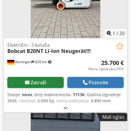
1
/
20
Električni - 3 kotača
Bobcat
B20NT Li-Ion Neugerät!!!
25.700 €
Nürtingen
828 km
fiksna cijena plus PDV
Zatraži
Pozovite
Stanje:
novo
, broj mašine/vozila:
17130
, Godina izgradnje:
2026
, nosivost:
2.000 kg
, visina podizanja:
4.800 mm
,
slobodno podizanje:
1.484 mm
, središte tereta:
500 mm
,
vrsta goriva:
električni
, vrsta jarbola:
triplex
, građevinska
Mali oglas
visina:
2.215 mm
, napon baterije:
51,2 V
, duljina vilica:
1.200 mm
, dimenzija prednje gume:
200/50-10 non-