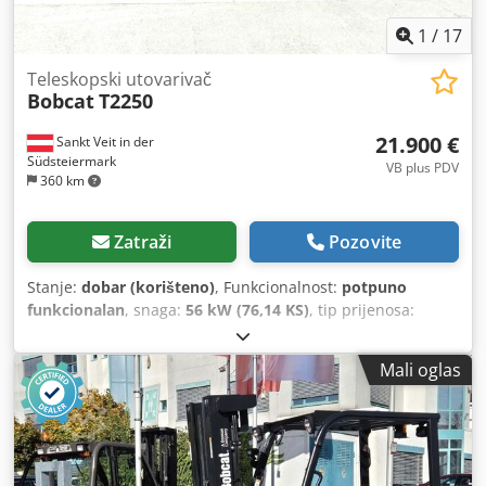
1
/
17
Teleskopski utovarivač
Bobcat
T2250
21.900 €
Sankt Veit in der
Südsteiermark
VB plus PDV
360 km
Zatraži
Pozovite
Stanje:
dobar (korišteno)
, Funkcionalnost:
potpuno
funkcionalan
, snaga:
56 kW (76,14 KS)
, tip prijenosa:
hidrostat
, vrsta goriva:
dizel
, snaga dizanja:
2.200 kg/m
,
Godina izgradnje:
2008
, radni sati:
4.871 h
, Oprema:
Mali oglas
kabina, viljuške za palete
,