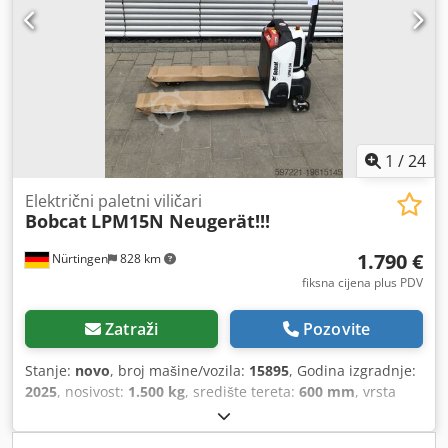
1
/
24
Električni paletni viličari
Bobcat
LPM15N Neugerät!!!
1.790 €
Nürtingen
828 km
fiksna cijena plus PDV
Zatraži
Pozovite
Stanje:
novo
, broj mašine/vozila:
15895
, Godina izgradnje:
2025
, nosivost:
1.500 kg
, središte tereta:
600 mm
, vrsta
goriva:
električni
, vrsta jarbola:
drugo
, građevinska visina:
700 mm
, duljina vilica:
1.150 mm
, dimenzija prednje