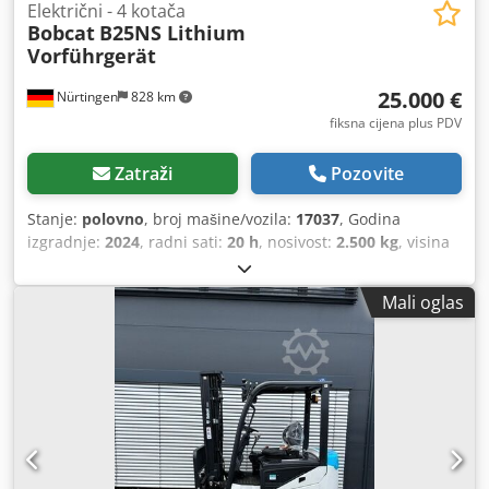
Električni - 4 kotača
Bobcat
B25NS Lithium
Vorführgerät
25.000 €
Nürtingen
828 km
fiksna cijena plus PDV
Zatraži
Pozovite
Stanje:
polovno
, broj mašine/vozila:
17037
, Godina
izgradnje:
2024
, radni sati:
20 h
, nosivost:
2.500 kg
, visina
podizanja:
4.710 mm
, slobodno podizanje:
1.700 mm
,
središte tereta:
500 mm
, vrsta goriva:
električni
, vrsta
Mali oglas
jarbola:
triplex
, građevinska visina:
2.180 mm
, napon
baterije:
48 V
, duljina vilica:
1.200 mm
, dimenzija prednje
gume:
23X9-10
, dimenzija stražnje gume:
18X7-8
, ukupna
masa:
3.552 kg
,