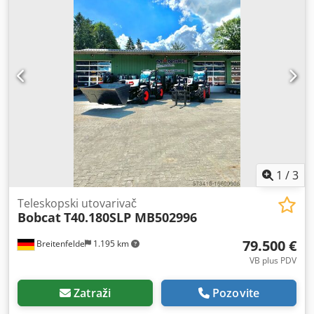
1
/
3
Teleskopski utovarivač
Bobcat
T40.180SLP MB502996
79.500 €
Breitenfelde
1.195 km
VB plus PDV
Zatraži
Pozovite