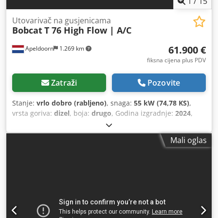
1
/
15
Utovarivač na gusjenicama
Bobcat
T 76 High Flow | A/C
61.900 €
Apeldoorn
1.269 km
fiksna cijena plus PDV
Zatraži
Pozovite
Stanje:
vrlo dobro (rabljeno)
, snaga:
55 kW (74,78 KS)
,
vrsta goriva:
dizel
, boja:
drugo
, Godina izgradnje:
2024
,
radni sati:
1.231 h
, Oprema:
klima-uređaj
,
Mali oglas