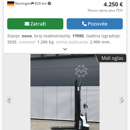
4.250 €
Nürtingen
828 km
fiksna cijena plus PDV
Zatraži
Pozovite
Stanje:
novo
, broj mašine/vozila:
17095
, Godina izgradnje:
2025
, nosivost:
1.200 kg
, visina podizanja:
2.900 mm
,
središte tereta:
600 mm
, vrsta goriva:
električni
, vrsta
jarbola:
simpleks
, građevinska visina:
1.970 mm
, napon
Mali oglas
baterije:
24 V
, duljina vilica:
1.150 mm
, ukupna masa:
665
kg
,