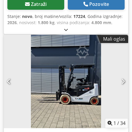
Zatraži
Pozovite
Stanje:
novo
, broj mašine/vozila:
17224
, Godina izgradnje:
2026
, nosivost:
1.800 kg
, visina podizanja:
4.800 mm
,
slobodno podizanje:
1.484 mm
, središte tereta:
500 mm
,
vrsta goriva:
električni
, vrsta jarbola:
triplex
, građevinska
Mali oglas
visina:
2.215 mm
, napon baterije:
51,2 V
, duljina vilica:
1.150 mm
, dimenzija prednje gume:
18x7-6 weiss
,
dimenzija stražnje gume:
16x6-8 weiss
, ukupna masa:
3.460 kg
,
1
/
34