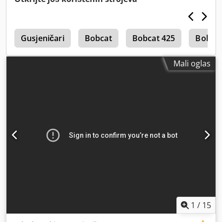
a
Gusjeničari
Bobcat
Bobcat 425
Bobcat
Mali oglas
1
/
15