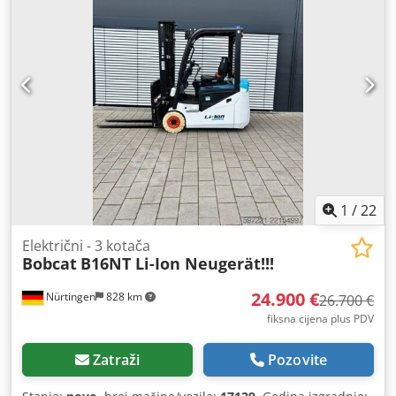
marking
, dimenzija stražnje gume:
16x6-8 non marking
,
ukupna masa:
3.790 kg
,
1
/
22
Električni - 3 kotača
Bobcat
B16NT Li-Ion Neugerät!!!
24.900 €
Nürtingen
828 km
26.700 €
fiksna cijena plus PDV
Zatraži
Pozovite