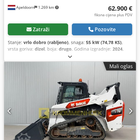
62.900 €
Apeldoorn
1.269 km
fiksna cijena plus PDV
Zatraži
Pozovite
Stanje:
vrlo dobro (rabljeno)
, snaga:
55 kW (74,78 KS)
,
vrsta goriva:
dizel
, boja:
drugo
, Godina izgradnje:
2024
,
radni sati:
916 h
, Oprema:
klima-uređaj
,
Mali oglas