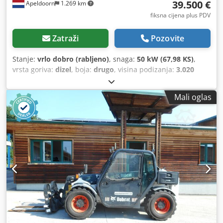
39.500 €
Apeldoorn
1.269 km
fiksna cijena plus PDV
Zatraži
Pozovite
Stanje:
vrlo dobro (rabljeno)
, snaga:
50 kW (67,98 KS)
,
vrsta goriva:
dizel
, boja:
drugo
, visina podizanja:
3.020
mm
, Godina izgradnje:
2021
, radni sati:
2.227 h
,
Mali oglas