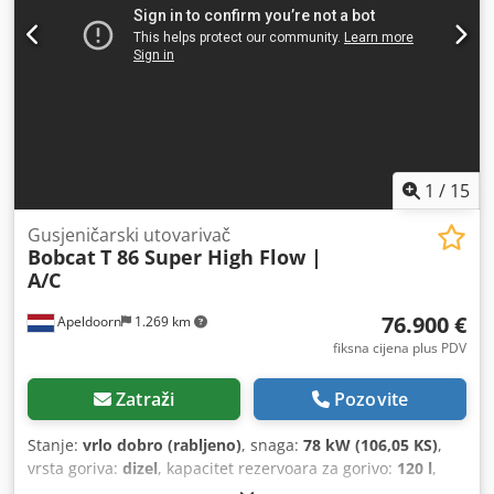
1
/
15
Gusjeničarski utovarivač
Bobcat
T 86 Super High Flow |
A/C
76.900 €
Apeldoorn
1.269 km
fiksna cijena plus PDV
Zatraži
Pozovite
Stanje:
vrlo dobro (rabljeno)
, snaga:
78 kW (106,05 KS)
,
vrsta goriva:
dizel
, kapacitet rezervoara za gorivo:
120 l
,
boja:
drugo
, visina podizanja:
3.350 mm
, Godina izgradnje: