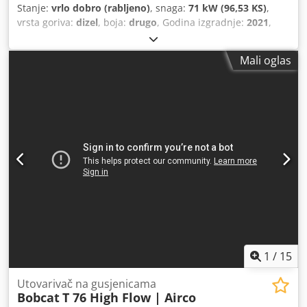
Stanje:
vrlo dobro (rabljeno)
, snaga:
71 kW (96,53 KS)
,
vrsta goriva:
dizel
, boja:
drugo
, Godina izgradnje:
2021
,
radni sati:
3.534 h
, Oprema:
klima-uređaj
,
Mali oglas
1
/
15
Utovarivač na gusjenicama
Bobcat
T 76 High Flow | Airco