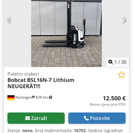
1
/
30
Paletni stakeri
Bobcat
BSL16N-7 Lithium
NEUGERÄT!!!
12.500 €
Nürtingen
828 km
fiksna cijena plus PDV
Zatraži
Pozovite
Stanje:
novo
, broj mašine/vozila:
16752
, Godina izgradnje: