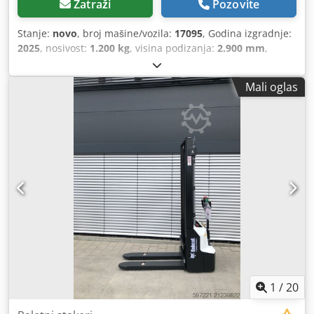
Zatraži
Pozovite
Stanje:
novo
, broj mašine/vozila:
17095
, Godina izgradnje:
2025
, nosivost:
1.200 kg
, visina podizanja:
2.900 mm
,
središte tereta:
600 mm
, vrsta goriva:
električni
, vrsta
jarbola:
simpleks
, građevinska visina:
1.970 mm
, napon
Mali oglas
baterije:
24 V
, duljina vilica:
1.150 mm
, ukupna masa:
665
kg
,
1
/
20