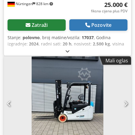
25.000 €
Nürtingen
828 km
fiksna cijena plus PDV
Zatraži
Pozovite
Stanje:
polovno
, broj mašine/vozila:
17037
, Godina
izgradnje:
2024
, radni sati:
20 h
, nosivost:
2.500 kg
, visina
podizanja:
4.710 mm
, slobodno podizanje:
1.700 mm
,
središte tereta:
500 mm
, vrsta goriva:
električni
, vrsta
Mali oglas
jarbola:
triplex
, građevinska visina:
2.180 mm
, napon
baterije:
48 V
, duljina vilica:
1.200 mm
, dimenzija prednje
gume:
23X9-10
, dimenzija stražnje gume:
18X7-8
, ukupna
masa:
3.552 kg
,