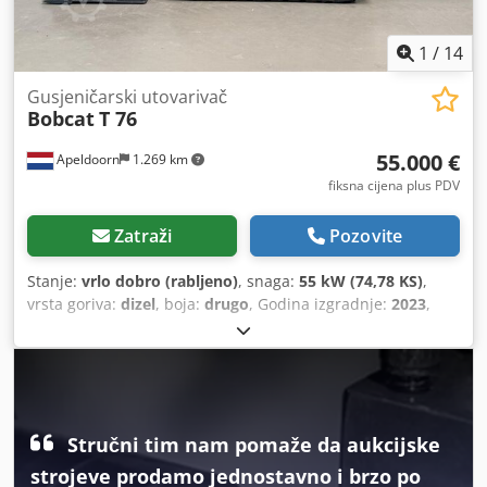
1
/
14
Gusjeničarski utovarivač
Bobcat
T 76
55.000 €
Apeldoorn
1.269 km
fiksna cijena plus PDV
Zatraži
Pozovite
Stanje:
vrlo dobro (rabljeno)
, snaga:
55 kW (74,78 KS)
,
vrsta goriva:
dizel
, boja:
drugo
, Godina izgradnje:
2023
,
radni sati:
1.585 h
, Oprema:
klima-uređaj
,
Stručni tim nam pomaže da aukcijske
strojeve prodamo jednostavno i brzo po