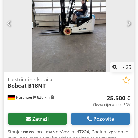
1
/
25
Električni - 3 kotača
Bobcat
B18NT
25.500 €
Nürtingen
828 km
fiksna cijena plus PDV
Zatraži
Pozovite
Stanje:
novo
, broj mašine/vozila:
17224
, Godina izgradnje: