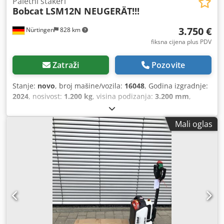
Paletni stakeri
Bobcat
LSM12N NEUGERÄT!!!
3.750 €
Nürtingen
828 km
fiksna cijena plus PDV
Zatraži
Pozovite
Stanje:
novo
, broj mašine/vozila:
16048
, Godina izgradnje:
2024
, nosivost:
1.200 kg
, visina podizanja:
3.200 mm
,
središte tereta:
600 mm
, vrsta goriva:
električni
, vrsta
jarbola:
simpleks
, građevinska visina:
2.080 mm
, napon
Mali oglas
baterije:
24 V
, duljina vilica:
1.150 mm
, ukupna masa:
576
kg
,