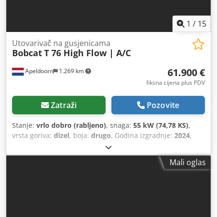
1
/
15
Utovarivač na gusjenicama
Bobcat
T 76 High Flow | A/C
61.900 €
Apeldoorn
1.269 km
fiksna cijena plus PDV
Zatraži
Pozovite
Stanje:
vrlo dobro (rabljeno)
, snaga:
55 kW (74,78 KS)
,
vrsta goriva:
dizel
, boja:
drugo
, Godina izgradnje:
2024
,
radni sati:
1.231 h
, Oprema:
klima-uređaj
,
Mali oglas