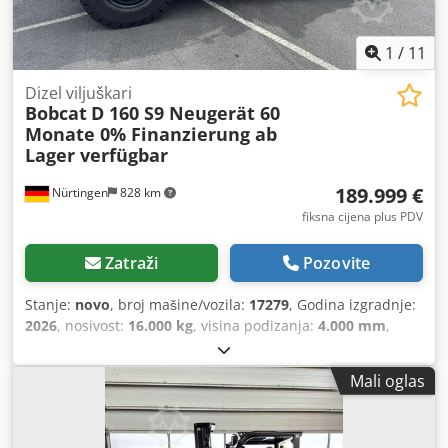
1
/
11
Dizel viljuškari
Bobcat
D 160 S9 Neugerät 60
Monate 0% Finanzierung ab
Lager verfügbar
189.999 €
Nürtingen
828 km
fiksna cijena plus PDV
Zatraži
Pozovite
Stanje:
novo
, broj mašine/vozila:
17279
, Godina izgradnje:
2026
, nosivost:
16.000 kg
, visina podizanja:
4.000 mm
,
slobodno podizanje:
1.480 mm
, središte tereta:
600 mm
,
vrsta goriva:
dizel
, vrsta jarbola:
triplex
, građevinska visina:
Mali oglas
3.030 mm
, duljina vilica:
2.400 mm
, dimenzija prednje
gume:
12.00-20 100%
, dimenzija stražnje gume:
12.00-20
100%
, ukupna masa:
19.300 kg
, Oprema:
kabina
,