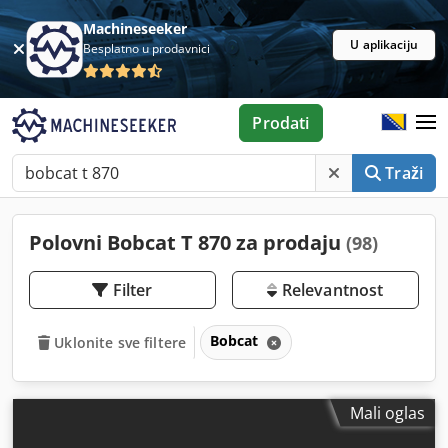
Machineseeker
U aplikaciju
Besplatno u prodavnici
Prodati
Traži
Polovni Bobcat T 870 za prodaju
(98)
Filter
Relevantnost
Bobcat
Uklonite sve filtere
Mali oglas