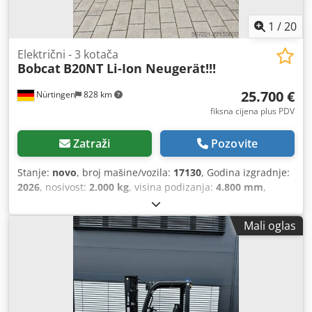
1
/
20
Električni - 3 kotača
Bobcat
B20NT Li-Ion Neugerät!!!
25.700 €
Nürtingen
828 km
fiksna cijena plus PDV
Zatraži
Pozovite
Stanje:
novo
, broj mašine/vozila:
17130
, Godina izgradnje:
2026
, nosivost:
2.000 kg
, visina podizanja:
4.800 mm
,
slobodno podizanje:
1.484 mm
, središte tereta:
500 mm
,
vrsta goriva:
električni
, vrsta jarbola:
triplex
, građevinska
Mali oglas
visina:
2.215 mm
, napon baterije:
51,2 V
, duljina vilica:
1.200 mm
, dimenzija prednje gume:
200/50-10 non-
marking
, dimenzija stražnje gume:
16x6-8 non marking
,
ukupna masa:
3.790 kg
,