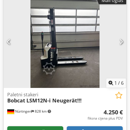
Mali oglas
visina:
2.215 mm
, napon baterije:
51,2 V
, duljina vilica:
1.200 mm
, dimenzija prednje gume:
18x7-8 non marking
,
dimenzija stražnje gume:
16x6-8 non marking
, ukupna
masa:
3.290 kg
,
1
/
6
Paletni stakeri
Bobcat
LSM12N-i Neugerät!!!
4.250 €
Nürtingen
828 km
fiksna cijena plus PDV