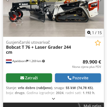
1
/
15
Gusjeničarski utovarivač
Bobcat
T 76 + Laser Grader 244
cm
89.900 €
Apeldoorn
1.269 km
fiksna cijena plus PDV
Zatraži
Pozovite
Stanje:
vrlo dobro (rabljeno)
, snaga:
55 kW (74,78 KS)
,
boja:
drugo
, Godina izgradnje:
2024
, radni sati:
1.192 h
,
Oprema:
klima-uređaj
,
Mali oglas