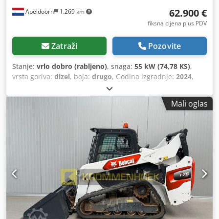
62.900 €
Apeldoorn
1.269 km
fiksna cijena plus PDV
Zatraži
Pozovite
Stanje:
vrlo dobro (rabljeno)
, snaga:
55 kW (74,78 KS)
,
vrsta goriva:
dizel
, boja:
drugo
, Godina izgradnje:
2024
,
radni sati:
916 h
, Oprema:
klima-uređaj
,
Mali oglas