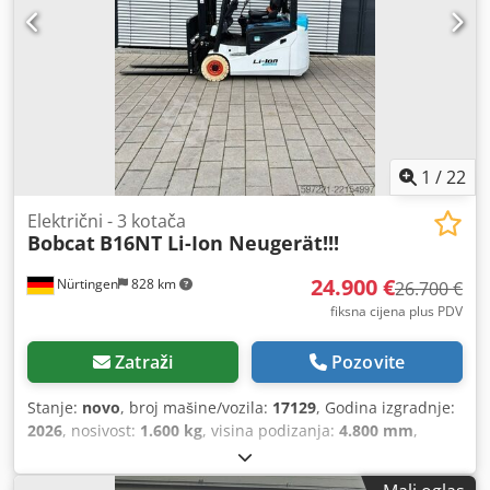
1
/
22
Električni - 3 kotača
Bobcat
B16NT Li-Ion Neugerät!!!
24.900 €
Nürtingen
828 km
26.700 €
fiksna cijena plus PDV
Zatraži
Pozovite
Stanje:
novo
, broj mašine/vozila:
17129
, Godina izgradnje:
2026
, nosivost:
1.600 kg
, visina podizanja:
4.800 mm
,
slobodno podizanje:
1.484 mm
, središte tereta:
500 mm
,
vrsta goriva:
električni
, vrsta jarbola:
triplex
, građevinska