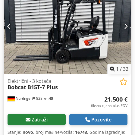
1
/
32
Električni - 3 kotača
Bobcat
B15T-7 Plus
21.500 €
Nürtingen
828 km
fiksna cijena plus PDV
Zatraži
Pozovite
Stanje:
novo
, broj mašine/vozila:
16743
, Godina izgradnje: