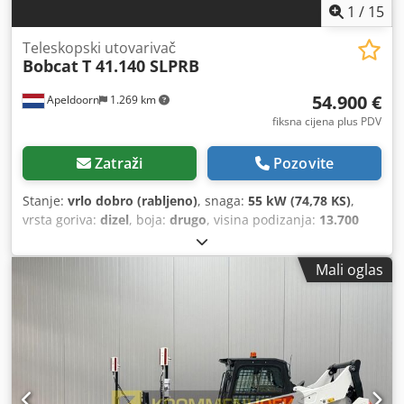
1
/
15
Teleskopski utovarivač
Bobcat
T 41.140 SLPRB
54.900 €
Apeldoorn
1.269 km
fiksna cijena plus PDV
Zatraži
Pozovite
Stanje:
vrlo dobro (rabljeno)
, snaga:
55 kW (74,78 KS)
,
vrsta goriva:
dizel
, boja:
drugo
, visina podizanja:
13.700
mm
, vrsta jarbola:
triplex
, Godina izgradnje:
2022
, radni
sati:
1.210 h
,
Mali oglas