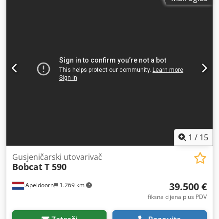
1
/
15
Gusjeničarski utovarivač
Bobcat
T 590
39.500 €
Apeldoorn
1.269 km
fiksna cijena plus PDV