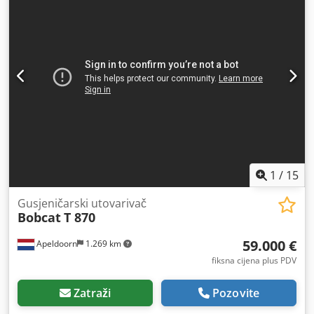
1
/
15
Gusjeničarski utovarivač
Bobcat
T 870
59.000 €
Apeldoorn
1.269 km
fiksna cijena plus PDV
Zatraži
Pozovite