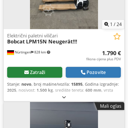
1
/
24
Električni paletni viličari
Bobcat
LPM15N Neugerät!!!
1.790 €
Nürtingen
828 km
fiksna cijena plus PDV
Zatraži
Pozovite
Stanje:
novo
, broj mašine/vozila:
15895
, Godina izgradnje:
2025
, nosivost:
1.500 kg
, središte tereta:
600 mm
, vrsta
goriva:
električni
, vrsta jarbola:
drugo
, građevinska visina:
700 mm
, duljina vilica:
1.150 mm
, dimenzija prednje
Mali oglas
gume:
, dimenzija stražnje gume:
, ukupna masa:
150 kg
,