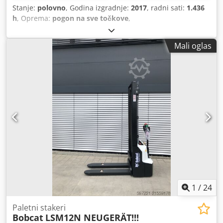
Stanje:
polovno
, Godina izgradnje:
2017
, radni sati:
1.436
h
, Oprema:
pogon na sve točkove
,
Mali oglas
1
/
24
Paletni stakeri
Bobcat
LSM12N NEUGERÄT!!!