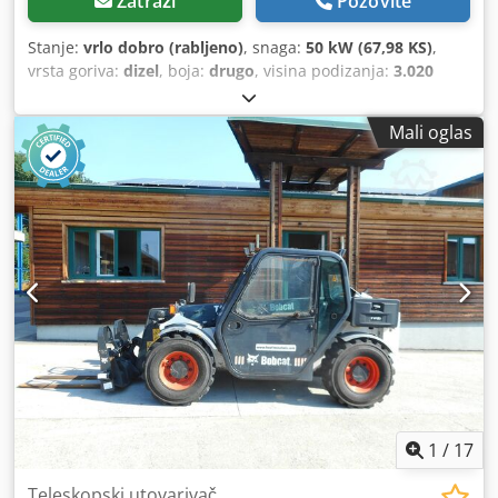
Zatraži
Pozovite
Stanje:
vrlo dobro (rabljeno)
, snaga:
50 kW (67,98 KS)
,
vrsta goriva:
dizel
, boja:
drugo
, visina podizanja:
3.020
mm
, Godina izgradnje:
2021
, radni sati:
2.227 h
,
Mali oglas
1
/
17
Teleskopski utovarivač