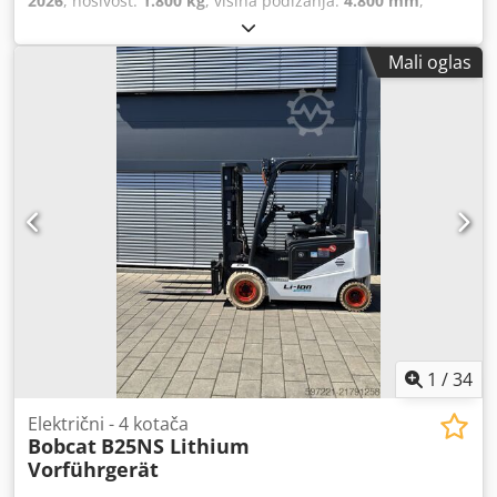
2026
, nosivost:
1.800 kg
, visina podizanja:
4.800 mm
,
slobodno podizanje:
1.484 mm
, središte tereta:
500 mm
,
vrsta goriva:
električni
, vrsta jarbola:
triplex
, građevinska
Mali oglas
visina:
2.215 mm
, napon baterije:
51,2 V
, duljina vilica:
1.150 mm
, dimenzija prednje gume:
18x7-6 weiss
,
dimenzija stražnje gume:
16x6-8 weiss
, ukupna masa:
3.460 kg
,
1
/
34
Električni - 4 kotača
Bobcat
B25NS Lithium
Vorführgerät