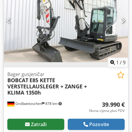
1
/
9
Bager gusjeničar
BOBCAT
E85 KETTE
VERSTELLAUSLEGER + ZANGE +
KLIMA 1350h
39.990 €
Großweitzschen
878 km
fiksna cijena plus PDV
Zatraži
Pozovite