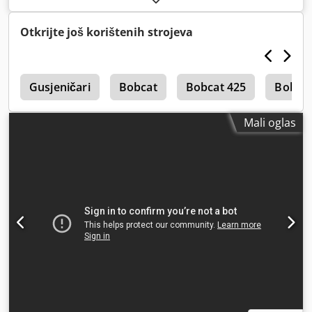
2023
, radni sati:
1.168 h
, Oprema:
klima-uređaj
,
Otkrijte još korištenih strojeva
a
Gusjeničari
Bobcat
Bobcat 425
Bobcat
Mali oglas