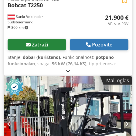
Bobcat
T2250
21.900 €
Sankt Veit in der
Südsteiermark
VB plus PDV
360 km
Zatraži
Pozovite
Stanje:
dobar (korišteno)
, Funkcionalnost:
potpuno
funkcionalan
, snaga:
56 kW (76,14 KS)
, tip prijenosa:
hidrostat
, vrsta goriva:
dizel
, snaga dizanja:
2.200 kg/m
,
Godina izgradnje:
2008
, radni sati:
4.871 h
, Oprema:
Mali oglas
kabina, viljuške za palete
,