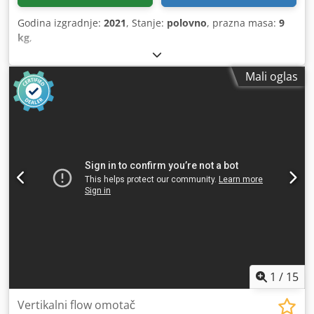
Godina izgradnje:
2021
, Stanje:
polovno
, prazna masa:
9
kg
,
Mali oglas
1
/
15
Vertikalni flow omotač