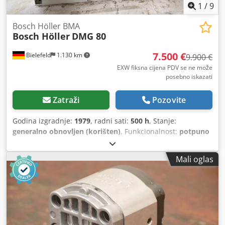
1
/
9
Bosch Höller BMA
Bosch Höller
DMG 80
7.500 €
Bielefeld
1.130 km
9.900 €
EXW fiksna cijena PDV se ne može
posebno iskazati
Zatraži
Pozovite
Godina izgradnje:
1979
, radni sati:
500 h
, Stanje:
generalno obnovljen (korišten)
, Funkcionalnost:
potpuno
funkcionalan
, broj mašine/vozila:
123
,
Mali oglas