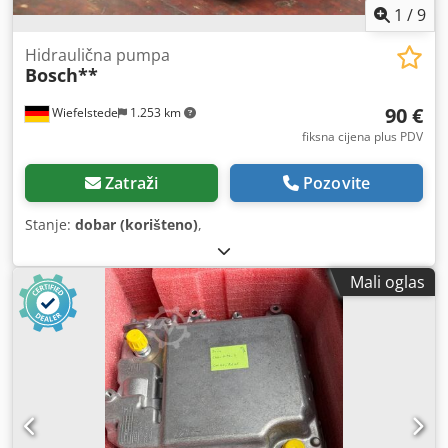
1
/
9
Hidraulična pumpa
Bosch**
90 €
Wiefelstede
1.253 km
fiksna cijena plus PDV
Zatraži
Pozovite
Stanje:
dobar (korišteno)
,
Mali oglas