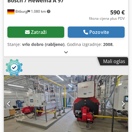
Bösch / Hewema
A 97
590 €
Bitburg
1.080 km
fiksna cijena plus PDV
Zatraži
Pozovite
Stanje:
vrlo dobro (rabljeno)
, Godina izgradnje:
2008
,
Mali oglas