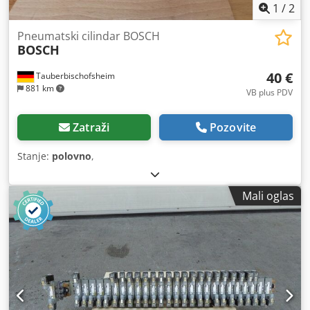
1
/
2
Pneumatski cilindar BOSCH
BOSCH
40 €
Tauberbischofsheim
881 km
VB plus PDV
Zatraži
Pozovite
Stanje:
polovno
,
Mali oglas