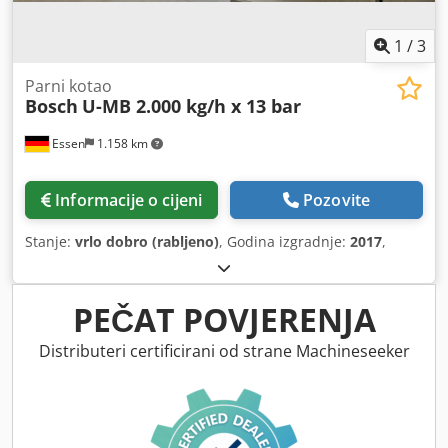
1
/
3
Parni kotao
Bosch
U-MB 2.000 kg/h x 13 bar
Essen
1.158 km
Informacije o cijeni
Pozovite
Stanje:
vrlo dobro (rabljeno)
, Godina izgradnje:
2017
,
PEČAT POVJERENJA
Distributeri certificirani od strane Machineseeker