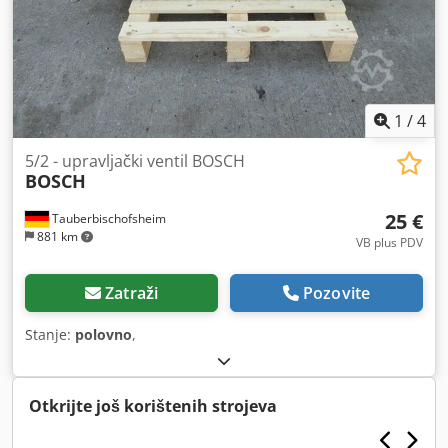
1
/
4
5/2 - upravljački ventil BOSCH
BOSCH
25 €
Tauberbischofsheim
881 km
VB plus PDV
Zatraži
Pozovite
Stanje:
polovno
,
Otkrijte još korištenih strojeva