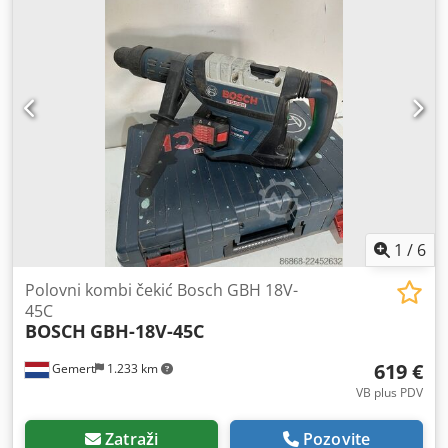
1
/
6
Polovni kombi čekić Bosch GBH 18V-
45C
BOSCH
GBH-18V-45C
619 €
Gemert
1.233 km
VB plus PDV
Zatraži
Pozovite