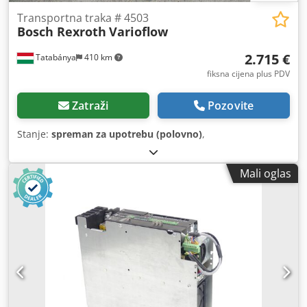
Transportna traka # 4503
Bosch Rexroth
Varioflow
2.715 €
Tatabánya
410 km
fiksna cijena plus PDV
Zatraži
Pozovite
Stanje:
spreman za upotrebu (polovno)
,
Mali oglas