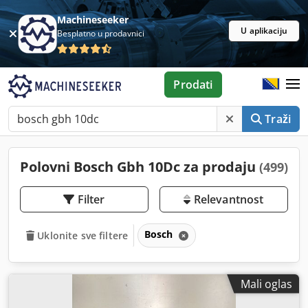
Machineseeker
U aplikaciju
Besplatno u prodavnici
Prodati
Traži
Polovni Bosch Gbh 10Dc za prodaju
(499)
Filter
Relevantnost
Bosch
Uklonite sve filtere
Mali oglas