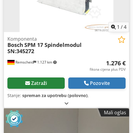
1
/
4
Komponenta
Bosch
SPM 17 Spindelmodul
SN:345272
1.276 €
Remscheid
1.127 km
fiksna cijena plus PDV
Zatraži
Pozovite
Stanje:
spreman za upotrebu (polovno)
,
Mali oglas