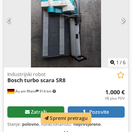
1
/
6
Industrijski robot
Bosch
turbo scara SR8
1.000 €
Au am Rhein
914 km
VB plus PDV
Zatraži
Pozovite
Spremi pretragu
Stanje:
polovno
, Funkcionalnost:
neprovjereno
,