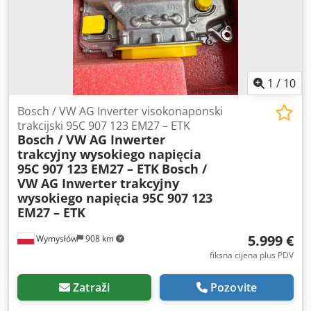
1
/
10
Bosch / VW AG Inverter visokonaponski
trakcijski 95C 907 123 EM27 – ETK
Bosch / VW AG Inwerter
trakcyjny wysokiego napięcia
95C 907 123 EM27 – ETK
Bosch /
VW AG Inwerter trakcyjny
wysokiego napięcia 95C 907 123
EM27 – ETK
5.999 €
Wymysłów
908 km
fiksna cijena plus PDV
Zatraži
Pozovite