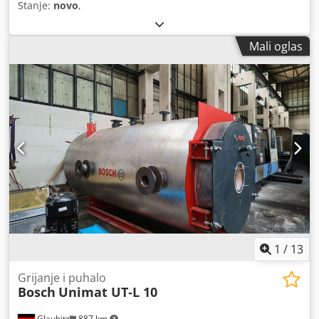
Stanje:
novo
,
Mali oglas
1
/
13
Grijanje i puhalo
Bosch
Unimat UT‑L 10
Glaubitz
887 km