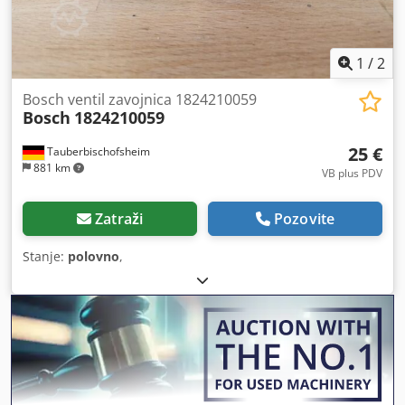
1
/
2
Bosch ventil zavojnica 1824210059
Bosch
1824210059
25 €
Tauberbischofsheim
881 km
VB plus PDV
Zatraži
Pozovite
Stanje:
polovno
,