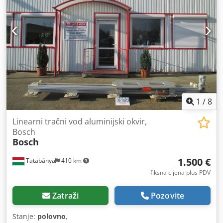
1
/
8
Linearni tračni vod aluminijski okvir,
Bosch
Bosch
1.500 €
Tatabánya
410 km
fiksna cijena plus PDV
Zatraži
Pozovite
Stanje:
polovno
,