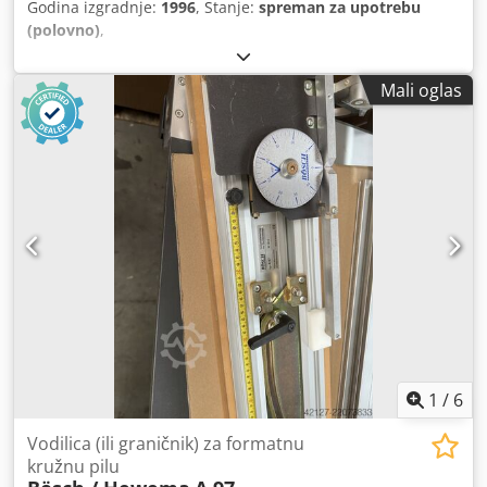
Godina izgradnje:
1996
, Stanje:
spreman za upotrebu
(polovno)
,
Mali oglas
1
/
6
Vodilica (ili graničnik) za formatnu
kružnu pilu