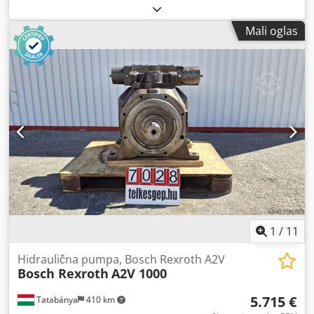
Mali oglas
1
/
11
Hidraulična pumpa, Bosch Rexroth A2V
Bosch Rexroth
A2V 1000
5.715 €
Tatabánya
410 km