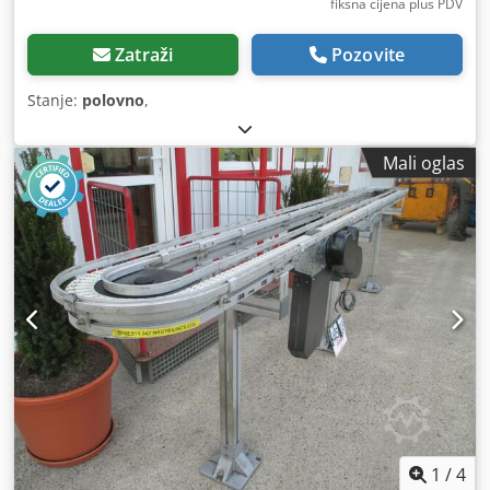
fiksna cijena plus PDV
Zatraži
Pozovite
Stanje:
polovno
,
Mali oglas
1
/
4