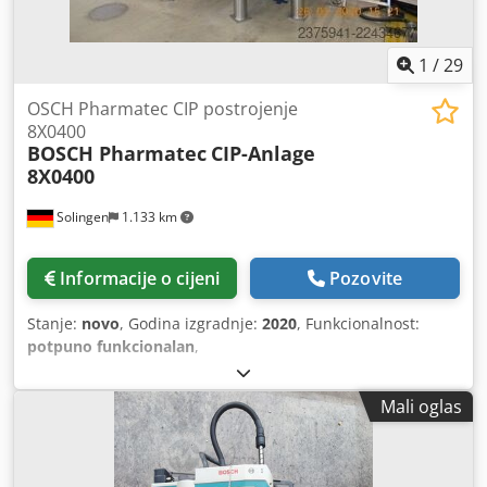
1
/
29
OSCH Pharmatec CIP postrojenje
8X0400
BOSCH Pharmatec
CIP-Anlage
8X0400
Solingen
1.133 km
Informacije o cijeni
Pozovite
Stanje:
novo
, Godina izgradnje:
2020
, Funkcionalnost:
potpuno funkcionalan
,
Mali oglas