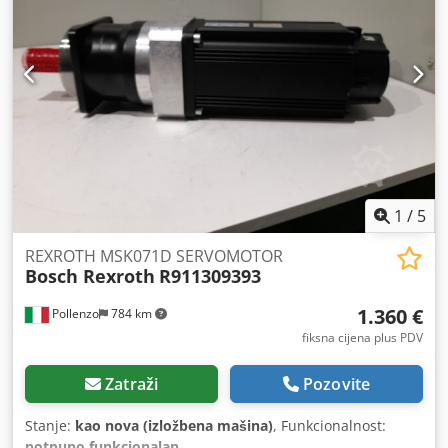
1
/
5
REXROTH MSK071D SERVOMOTOR
Bosch Rexroth
R911309393
1.360 €
Pollenzo
784 km
fiksna cijena plus PDV
Zatraži
Pozovite
Stanje:
kao nova (izložbena mašina)
, Funkcionalnost:
potpuno funkcionalan
,