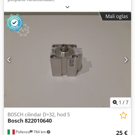
Mali oglas
1
/
7
BOSCH cilindar D=32, hod 5
Bosch
822010640
25 €
Pollenzo
784 km