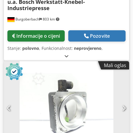
u.a. Bosch
Werkstatt-Knebel-
Industriepresse
Burgoberbach
803 km
Informacije o cijeni
Pozovite
Stanje:
polovno
, Funkcionalnost:
neprovjereno
,
Mali oglas