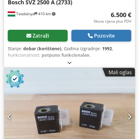
Bosch
SVZ 2500 A (2733)
6.500 €
Tatabánya
410 km
fiksna cijena plus PDV
Zatraži
Pozovite
Stanje:
dobar (korišteno)
, Godina izgradnje:
1992
,
Funkcionalnost:
potpuno funkcionalan
,
Mali oglas