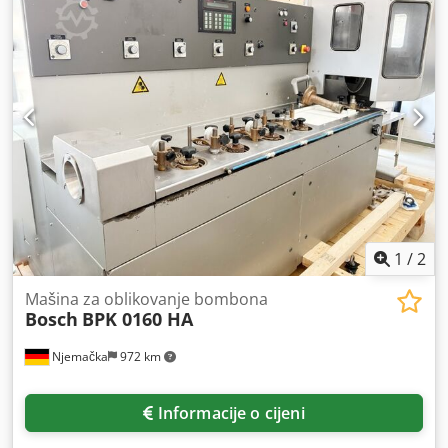
1
/
2
Mašina za oblikovanje bombona
Bosch
BPK 0160 HA
Njemačka
972 km
Informacije o cijeni