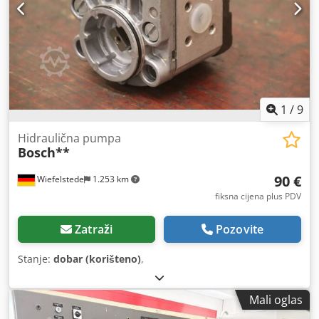
1
/
9
Hidraulična pumpa
Bosch**
90 €
Wiefelstede
1.253 km
fiksna cijena plus PDV
Zatraži
Pozovite
Stanje:
dobar (korišteno)
,
Mali oglas