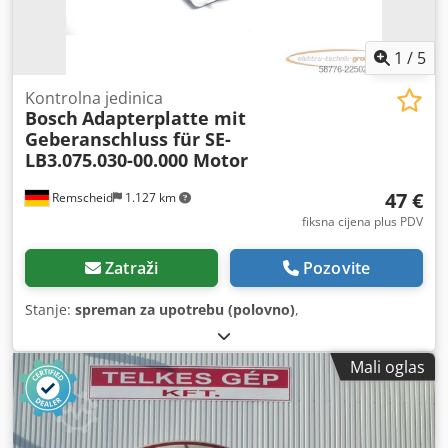
1
/
5
Kontrolna jedinica
Bosch
Adapterplatte mit
Geberanschluss für SE-
LB3.075.030-00.000 Motor
47 €
Remscheid
1.127 km
fiksna cijena plus PDV
Zatraži
Pozovite
Stanje:
spreman za upotrebu (polovno)
,
Mali oglas