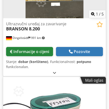
1
/
5
Ultrazvučni uređaj za zavarivanje
BRANSON
8.200
Dingelstädt
991 km
Informacije o cijeni
Pozovite
Stanje:
dobar (korišteno)
, Funkcionalnost:
potpuno
funkcionalan
,
Mali oglas