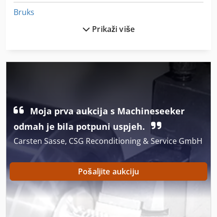
Bruks
Prikaži više
Bruks Hacker
Brusilica
Brusilice
Brusno Vreteno
Moja prva aukcija s Machineseeker
Hranjenje Tehnologija
odmah je bila potpuni uspjeh.
Konični Brusilice
Carsten Sasse, CSG Reconditioning & Service GmbH
Kozmetika
Ljevač
Pošaljite aukciju
Ljudi Čepom
Plastificiranje