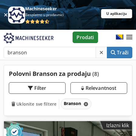
Machineseeker
U aplikaciju
Besplatno u prodavnici
Prodati
Traži
Polovni Branson za prodaju
(8)
Filter
Relevantnost
Branson
Uklonite sve filtere
Izlazni klik