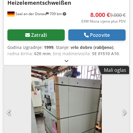
Heizelementschweißen
8.000 €
Saal an der Donau
709 km
9.000 €
EXW fiksna cijena plus PDV
Zatraži
Pozovite
Godina izgradnje:
1999
, Stanje:
vrlo dobro (rabljeno)
,
radna širina:
620 mm
, broj mašine/vozila:
SE 01510 A10
,
Mali oglas