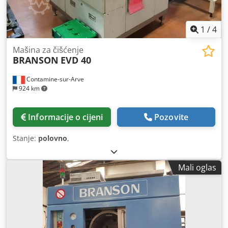
1
/
4
Mašina za čišćenje
BRANSON
EVD 40
Contamine-sur-Arve
924 km
Informacije o cijeni
Pozovite
Stanje:
polovno
,
Mali oglas