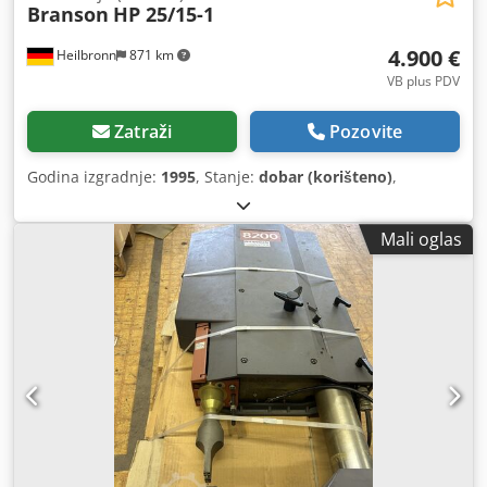
Branson
HP 25/15-1
4.900 €
Heilbronn
871 km
VB plus PDV
Zatraži
Pozovite
Godina izgradnje:
1995
, Stanje:
dobar (korišteno)
,
Mali oglas