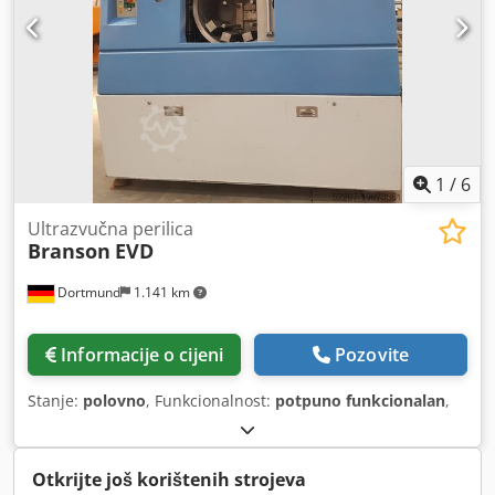
1
/
6
Ultrazvučna perilica
Branson
EVD
Dortmund
1.141 km
Informacije o cijeni
Pozovite
Stanje:
polovno
, Funkcionalnost:
potpuno funkcionalan
,
Otkrijte još korištenih strojeva