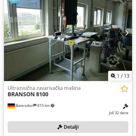
1
/
13
Ultrazvučna zavarivačka mašina
BRANSON
8100
Baiersdorf
815 km
Još 32 dana
Detalji