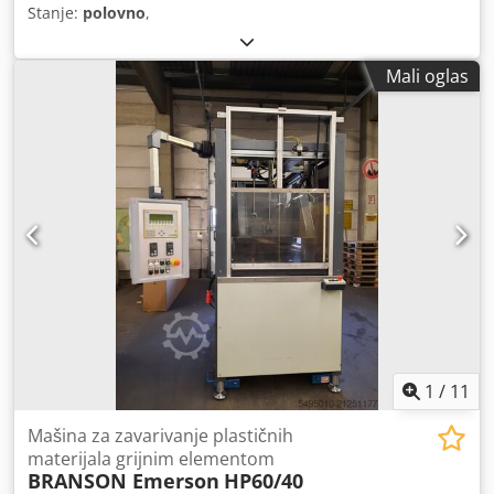
Stanje:
polovno
,
Mali oglas
1
/
11
Mašina za zavarivanje plastičnih
materijala grijnim elementom
BRANSON Emerson
HP60/40