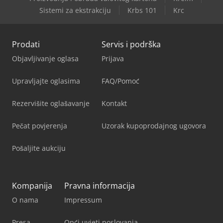
Sistemi za ekstrakciju
Krbs 101
Krc
Prodati
Servis i podrška
Objavljivanje oglasa
Prijava
Upravljajte oglasima
FAQ/Pomoć
Rezervišite oglašavanje
Kontakt
Pečat povjerenja
Uzorak kupoprodajnog ugovora
Pošaljite aukciju
Kompanija
Pravna informacija
O nama
Impressum
Presa
Opći uvjeti poslovanja