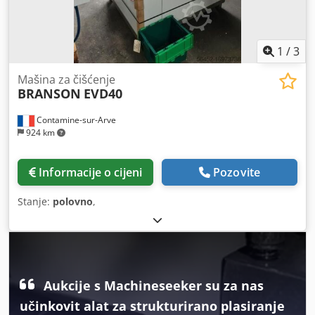
1
/
3
Mašina za čišćenje
BRANSON
EVD40
Contamine-sur-Arve
924 km
Informacije o cijeni
Pozovite
Stanje:
polovno
,
Aukcije s Machineseeker su za nas
učinkovit alat za strukturirano plasiranje