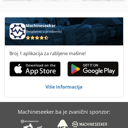
Plastičnih Površina
Prikaz
Machineseeker
Proizvodi
Besplatno u prodavnici
Staklo Brusilice
Broj 1 aplikacija za rabljene mašine!
Tehnologija Brušenja
Tekna
Wallace Brusilice
Više informacija
Wittmann
Zaslon Palube
Machineseeker.ba je zvanični sponzor:
Čišćenje