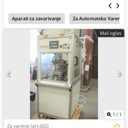
e
Aparati za zavarivanje
Za Automatsko Varenje
Mali oglas
1
/
1
Za varenje (art.602)