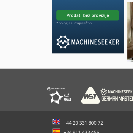
prodati bez provizije
*po oglasu/mjesečno
+44 20 331 800 72
+34 911 433 456