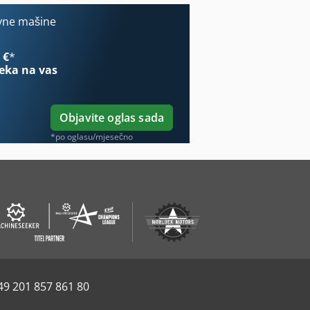
vne mašine
 €
*
eka na vas
Objavite oglas sada
*po oglasu/mjesečno
49 201 857 861 80