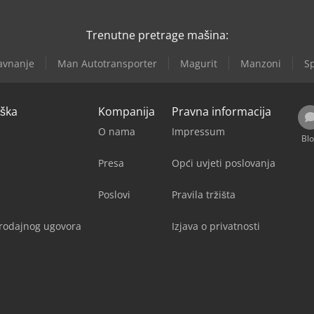
Trenutne pretrage mašina:
avnanje
Man Autotransporter
Magurit
Manzoni
Sp
rška
Kompanija
Pravna informacija
O nama
Impressum
Bl
Presa
Opći uvjeti poslovanja
Poslovi
Pravila tržišta
rodajnog ugovora
Izjava o privatnosti