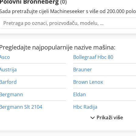
Polovni Bronneberg
(0)
Sada pretražujte cijeli Machineseeker s više od 200.000 polo
Pregledajte najpopularnije nazive mašina:
Asco
Bollegraaf Hbc 80
Austrija
Brauner
Barford
Brown Lenox
Bergmann
Eldan
Bergmann Slt 2104
Hbc Radija
Prikaži više
Beyeler
Hsm Baler
Blato Bagerom
Neuson 3703 Rd