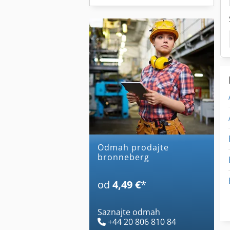
Odmah prodajte
bronneberg
od
4,49 €
*
Saznajte odmah
+44 20 806 810 84