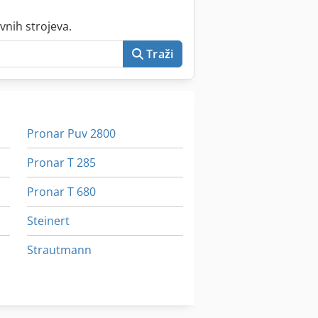
vnih strojeva.
Traži
Pronar Puv 2800
Pronar T 285
Pronar T 680
Steinert
Strautmann
Strautmann Baler
Terex 820