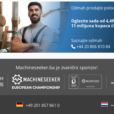
Bollegraaf
Organski
Odmah prodajte polo
Bollegraaf Baler
Pallmann
Oglasite sada od 4,49
11 milijuna kupaca
č
Saznajte odmah
+44 20 806 810 84
Machineseeker.ba je zvanični sponzor:
+49 201 857 861 0
+