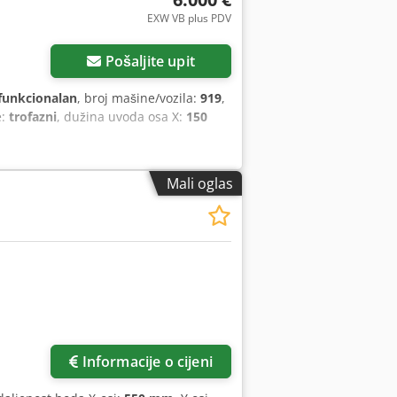
EXW VB plus PDV
Pošaljite upit
funkcionalan
, broj mašine/vozila:
919
,
e:
trofazni
, dužina uvoda osa X:
150
Mali oglas
Informacije o cijeni