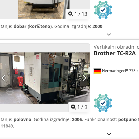
1
/
13
Stanje:
dobar (korišteno)
, Godina izgradnje:
2000
,
Vertikalni obradni 
Brother
TC-R2A
Hermaringen
773 
1
/
9
Stanje:
polovno
, Godina izgradnje:
2006
, Funkcionalnost:
potpuno 
111849
,