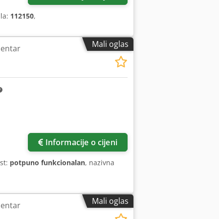
ila:
112150
,
Mali oglas
centar
Zatražite još slika
Informacije o cijeni
st:
potpuno funkcionalan
, nazivna
Mali oglas
centar