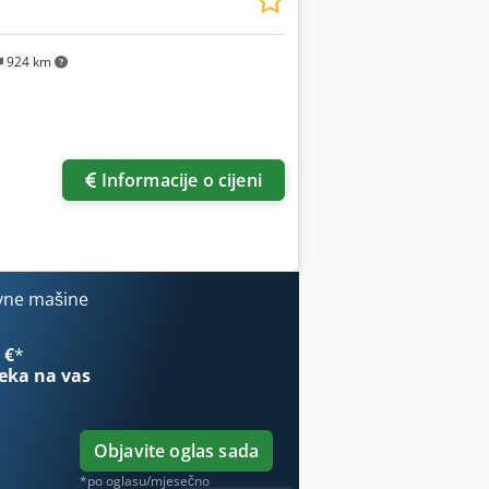
924 km
Informacije o cijeni
vne mašine
 €
*
eka na vas
Objavite oglas sada
*po oglasu/mjesečno