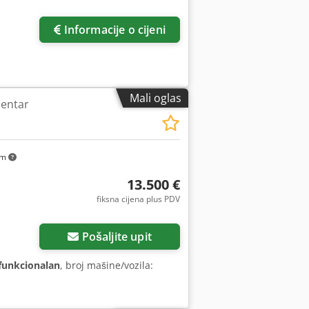
Informacije o cijeni
Mali oglas
centar
km
13.500 €
fiksna cijena plus PDV
Pošaljite upit
funkcionalan
, broj mašine/vozila: