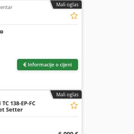
Mali oglas
centar
Informacije o cijeni
Mali oglas
 TC 138-EP-FC
t Setter
6.000 €