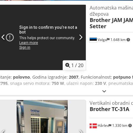
Automatska mašina 
džepova
Brother JAM
JAM
Setter
Valga
1.648 km
1
/
20
Stanje:
polovno
, Godina izgradnje:
2007
, Funkcionalnost:
potpuno 
2795
, snaga servo motora:
750 W
, ulazni napon:
230 V
, pneumatska
Vertikalni obradni 
Brother
TC-31A
Hårlev
1.330 km