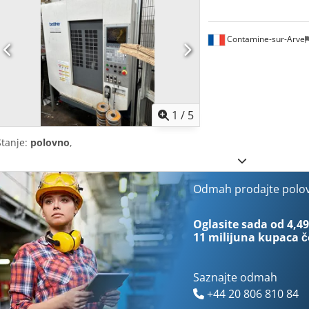
Contamine-sur-Arve
1
/
5
Stanje:
polovno
,
Odmah prodajte polo
Oglasite sada od 4,49
11 milijuna kupaca
č
Saznajte odmah
+44 20 806 810 84