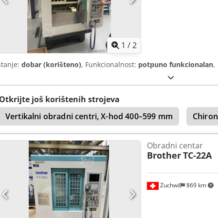
1
/
2
Stanje:
dobar (korišteno)
, Funkcionalnost:
potpuno funkcionalan
,
Otkrijte još korištenih strojeva
Vertikalni obradni centri, X-hod 400–599 mm
Chiron
Obradni centar
Brother
TC-22A
Zuchwil
869 km