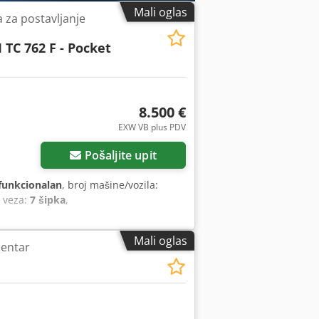
Mali oglas
za postavljanje
 TC 762 F - Pocket
8.500 €
EXW VB plus PDV
Pošaljite upit
funkcionalan
, broj mašine/vozila:
 veza:
7 šipka
,
Mali oglas
centar