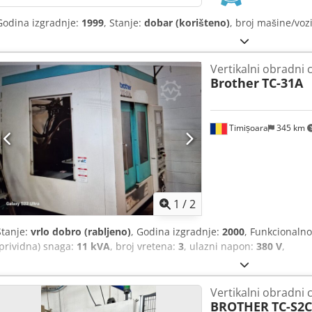
Godina izgradnje:
1999
, Stanje:
dobar (korišteno)
, broj mašine/voz
Vertikalni obradni 
Brother
TC-31A
Timișoara
345 km
1
/
2
Stanje:
vrlo dobro (rabljeno)
, Godina izgradnje:
2000
, Funkcionalno
(prividna) snaga:
11 kVA
, broj vretena:
3
, ulazni napon:
380 V
,
Vertikalni obradni 
BROTHER
TC-S2C