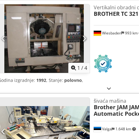
Vertikalni obradni 
BROTHER
TC 321
Wiesbaden
993 km
1
/
4
Godina izgradnje:
1992
, Stanje:
polovno
,
šivaća mašina
Brother JAM
JAM
Automatic Pocke
Valga
1.648 km