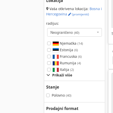
Lokacija
Vaša otkrivena lokacija:
Bosna i
Hercegovina
(promijeniti)
radijus:
Neograničeno
(40)
Njemačka
(14)
Estonija
(6)
Francuska
(6)
nta
Indramat
Upright Tm 12
Heidenhain
Rumunija
(4)
Italija
(2)
Prikaži više
Stanje
Polovno
(40)
Prodajni format