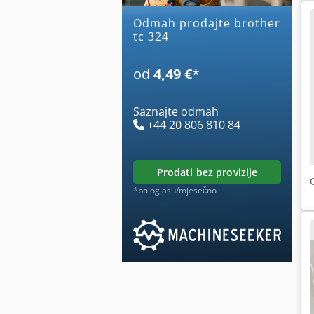
Odmah prodajte brother
tc 324
od
4,49 €
*
Saznajte odmah
+44 20 806 810 84
prodati bez provizije
*po oglasu/mjesečno