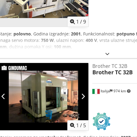
1
/
9
Stanje:
polovno
, Godina izgradnje:
2001
, Funkcionalnost:
potpuno 
snaga servo motora:
750 W
, ulazni napon:
400 V
, vrsta ulazne struj
mm
, dužina pomaka Y osi:
100 mm
,
Brother TC 32B
Brother
TC 32B
Italija
974 km
1
/
5