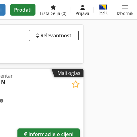
i
Prodati
Jezik
Lista želja
(0)
Prijava
Izbornik
Relevantnost
Mali oglas
centar
 N
Informacije o cijeni