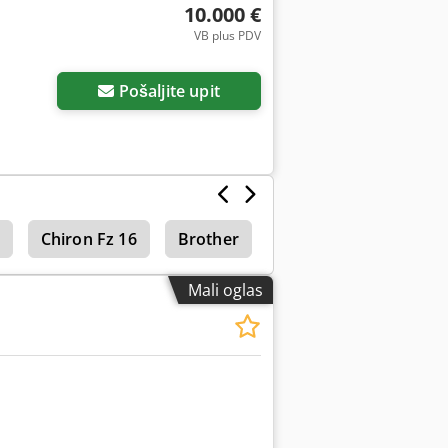
10.000 €
VB plus PDV
Zatražite još slika
Pošaljite upit
Chiron Fz 16
Brother
Chiron Fz18W Magn
Mali oglas