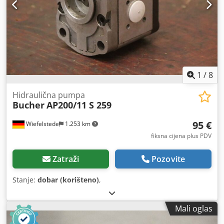
1
/
8
Hidraulična pumpa
Bucher
AP200/11 S 259
95 €
Wiefelstede
1.253 km
fiksna cijena plus PDV
Zatraži
Pozovite
Stanje:
dobar (korišteno)
,
Mali oglas