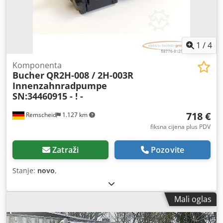
1
/
4
Komponenta
Bucher
QR2H-008 / 2H-003R
Innenzahnradpumpe
SN:34460915 - ! -
718 €
Remscheid
1.127 km
fiksna cijena plus PDV
Zatraži
Pozovite
Stanje:
novo
,
Mali oglas