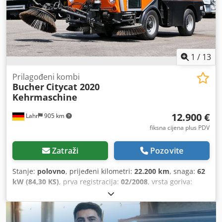
1
/
13
Prilagođeni kombi
Bucher
Citycat 2020
Kehrmaschine
12.900 €
Lahr
905 km
fiksna cijena plus PDV
Zatraži
Pozovite
Stanje:
polovno
, prijeđeni kilometri:
22.200 km
, snaga:
62
kW (84,30 KS)
, prva registracija:
02/2008
, vrsta goriva:
dizel
, ukupna masa:
4.500 kg
, boja:
narandžasta
, emisijska
klasa:
Euro 3
, broj sjedišta:
2
,