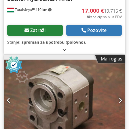
17.000 €
Tatabánya
410 km
19.715 €
fiksna cijena plus PDV
Zatraži
Pozovite
Stanje:
spreman za upotrebu (polovno)
,
Mali oglas