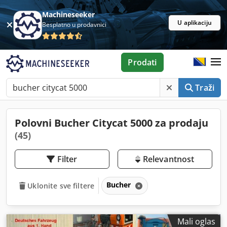
Machineseeker
U aplikaciju
Besplatno u prodavnici
Prodati
Traži
Polovni Bucher Citycat 5000 za prodaju
(45)
Filter
Relevantnost
Bucher
Uklonite sve filtere
Mali oglas