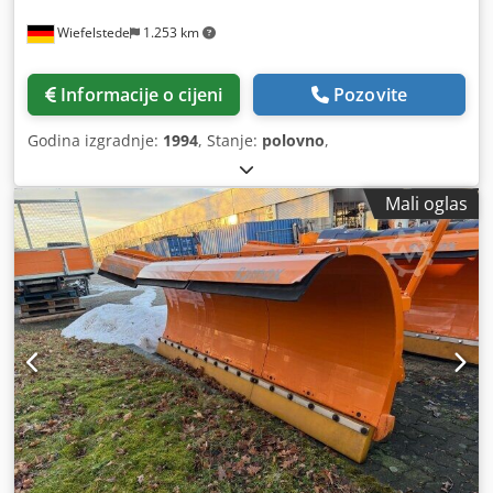
Wiefelstede
1.253 km
Informacije o cijeni
Pozovite
Godina izgradnje:
1994
, Stanje:
polovno
,
Mali oglas