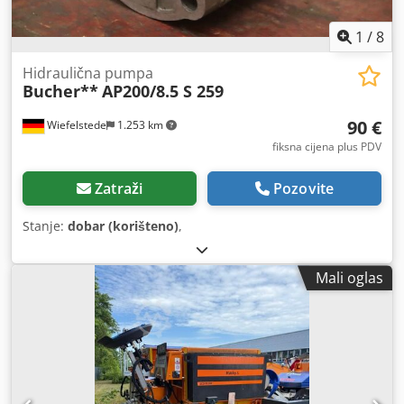
1
/
8
Hidraulična pumpa
Bucher**
AP200/8.5 S 259
90 €
Wiefelstede
1.253 km
fiksna cijena plus PDV
Zatraži
Pozovite
Stanje:
dobar (korišteno)
,
Mali oglas