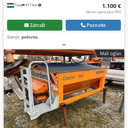
1.100 €
Tata
417 km
fiksna cijena plus PDV
Zatraži
Pozovite
Stanje:
polovno
,
Mali oglas