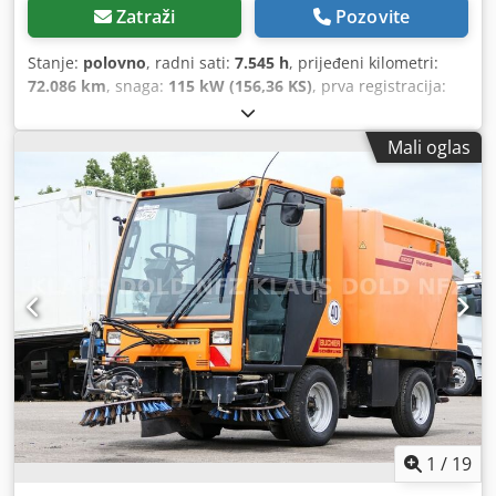
Zatraži
Pozovite
Stanje:
polovno
, radni sati:
7.545 h
, prijeđeni kilometri:
72.086 km
, snaga:
115 kW (156,36 KS)
, prva registracija:
12/2009
, ukupna masa:
10.500 kg
, vrsta goriva:
dizel
, boja:
narandžasta
, konfiguracija osovina:
4x2
, maksimalna
Mali oglas
nosivost:
5.400 kg
, prazna masa:
5.100 kg
, međuosovinski
razmak:
2.450 mm
, kočnice:
drugo
, kabina vozača:
drugo
,
tip prijenosa:
automatski
, emisijska klasa:
nijedan
,
zapremina tovarnog prostora:
4 m³
, broj sjedišta:
2
,
Oprema:
ABS, filter čađi, kabina, klima-uređaj, ugrađeni
računar
,
1
/
19