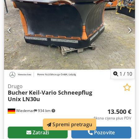
1
/
10
Drugo
Bucher
Keil-Vario Schneepflug
Unix LN30u
13.500 €
Wiedemar
934 km
fiksna cijena plus PDV
Spremi pretragu
Zatraži
Pozovite