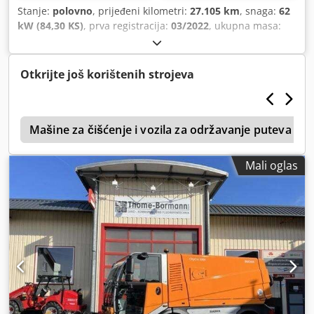
Stanje:
polovno
, prijeđeni kilometri:
27.105 km
, snaga:
62
kW (84,30 KS)
, prva registracija:
03/2022
, ukupna masa:
4.800 kg
, vrsta goriva:
dizel
, boja:
srebrni
, konfiguracija
osovina:
4x2
, maksimalna nosivost:
1.850 kg
, prazna masa:
2.950 kg
, sljedeći pregled (TÜV):
11/2026
, međuosovinski
Otkrijte još korištenih strojeva
razmak:
1.900 mm
, kočnice:
drugo
, kabina vozača:
dnevna
kabina
, tip prijenosa:
automatski
, emisijska klasa:
Euro 6
,
broj sjedišta:
2
, Oprema:
dodatna svjetla, filter čađi,
0
kabina, klima-uređaj, senzori za parkiranje, tempomat,
Mašine za čišćenje i vozila za održavanje puteva
ugrađeni računar
,
Mali oglas