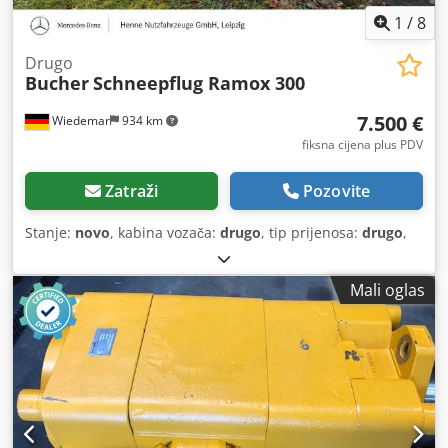
1
/
8
Drugo
Bucher
Schneepflug Ramox 300
7.500 €
Wiedemar
934 km
fiksna cijena plus PDV
Zatraži
Pozovite
Stanje:
novo
, kabina vozača:
drugo
, tip prijenosa:
drugo
,
Mali oglas