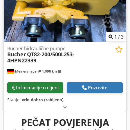
1
/
3
Bucher hidraulične pumpe
Bucher
QT82-200/500L253-
4HPN22339
Meinerzhagen
1.098 km
Informacije o cijeni
Pozovite
Stanje:
vrlo dobro (rabljeno)
,
PEČAT POVJERENJA