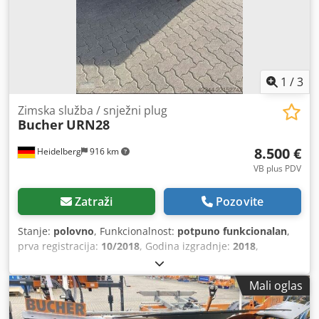
1
/
3
Zimska služba / snježni plug
Bucher
URN28
8.500 €
Heidelberg
916 km
VB plus PDV
Zatraži
Pozovite
Stanje:
polovno
, Funkcionalnost:
potpuno funkcionalan
,
prva registracija:
10/2018
, Godina izgradnje:
2018
,
Mali oglas