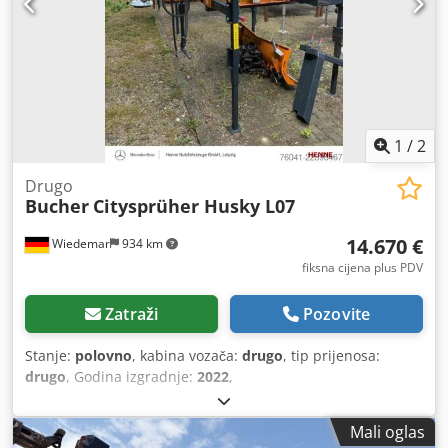
1
/
2
Drugo
Bucher
Citysprüher Husky L07
14.670 €
Wiedemar
934 km
fiksna cijena plus PDV
Zatraži
Pozovite
Stanje:
polovno
, kabina vozača:
drugo
, tip prijenosa:
drugo
, Godina izgradnje:
2022
,
Mali oglas