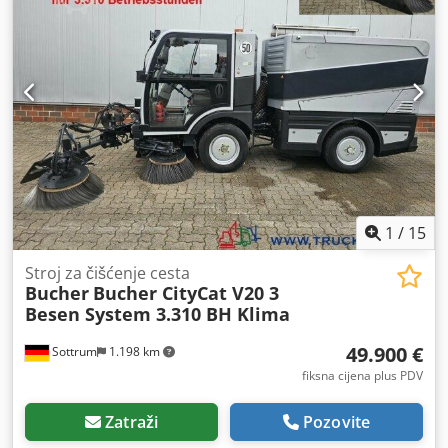
85%
, maksimalna brzina:
50 km/h
,
1
/
15
Stroj za čišćenje cesta
Bucher
Bucher CityCat V20 3
Besen System 3.310 BH Klima
49.900 €
Sottrum
1.198 km
fiksna cijena plus PDV
Zatraži
Pozovite