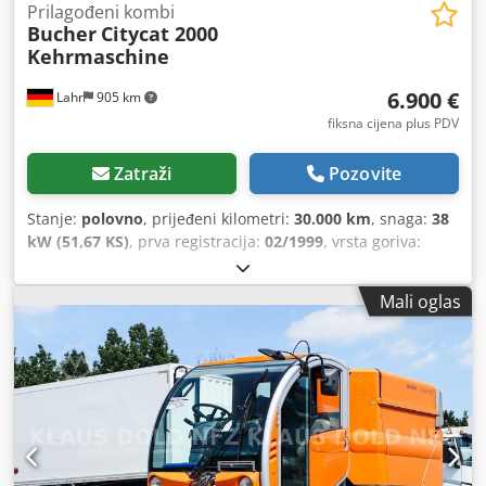
Prilagođeni kombi
Bucher
Citycat 2000
Kehrmaschine
6.900 €
Lahr
905 km
fiksna cijena plus PDV
Zatraži
Pozovite
Stanje:
polovno
, prijeđeni kilometri:
30.000 km
, snaga:
38
kW (51,67 KS)
, prva registracija:
02/1999
, vrsta goriva:
dizel
, ukupna masa:
4.000 kg
, boja:
narandžasta
, broj
sjedišta:
2
,
Mali oglas