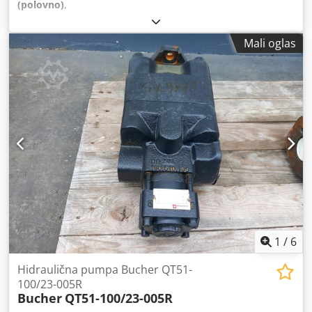
(polovno)
,
Mali oglas
1
/
6
Hidraulična pumpa Bucher QT51-
100/23-005R
Bucher
QT51-100/23-005R