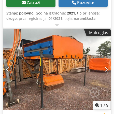
Zatraži
Pozovite
Stanje:
polovno
, Godina izgradnje:
2021
, tip prijenosa:
drugo
, prva registracija:
01/2021
, boja:
narandžasta
,
prijeđeni kilometri:
1.001 km
, prazna masa:
2.310 kg
,
kabina vozača:
drugo
,
Mali oglas
1
/
9