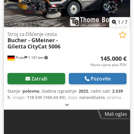
1
/
7
Stroj za čišćenje cesta
Bucher - GMeiner -
Giletta
CityCat 5006
145.000 €
Prüm
1.101 km
fiksna cijena plus PDV
Zatraži
Pozovite
Stanje:
polovno
, Godina izgradnje:
2022
, radni sati:
2.539
h
, snaga:
118 kW (160,44 KS)
, boja:
narandžasta
, prazna
masa:
10.500 kg
,
Mali oglas