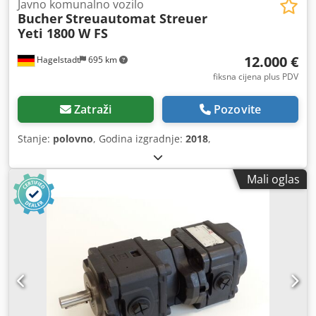
Javno komunalno vozilo
Bucher
Streuautomat Streuer
Yeti 1800 W FS
12.000 €
Hagelstadt
695 km
fiksna cijena plus PDV
Zatraži
Pozovite
Stanje:
polovno
, Godina izgradnje:
2018
,
Mali oglas