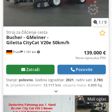
1
/
9
Stroj za čišćenje cesta
Bucher - GMeiner -
Giletta
CityCat V20e 50km/h
139.000 €
Prüm
1.101 km
fiksna cijena plus PDV
Zatraži
Pozovite
Stanje:
polovno
, Godina izgradnje:
2021
, radni sati:
2.783
h
, prijeđeni kilometri:
13.117 km
, ukupna masa:
4.800 kg
,
vrsta goriva:
električni
, operativna masa:
4.800 kg
,
maksimalna nosivost:
1 kg
, prazna masa:
3.100 kg
,
Mali oglas
dimenzija gume:
215/75 R16
, ukupna dužina:
5.280 mm
,
stanje guma:
85 postotak
, dimenzija prednje gume:
215/75 R16 | 85%
, dimenzija stražnje gume:
215/75 R16 |