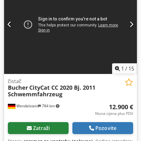
1
/
15
čistač
Bucher
CityCat CC 2020 Bj. 2011
Schwemmfahrzeug
12.900 €
Wendelstein
784 km
fiksna cijena plus PDV
Zatraži
Pozovite