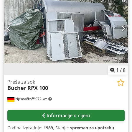
1
/
8
Preša za sok
Bucher
RPX 100
Njemačka
972 km
Informacije o cijeni
Godina izgradnje:
1989
, Stanje:
spreman za upotrebu