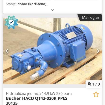
Stanje:
dobar (korišteno)
,
Mali oglas
1
/
9
Hidraulična jedinica 14,9 kW 250 bara
Bucher HACO
QT43-020R PPES
30135