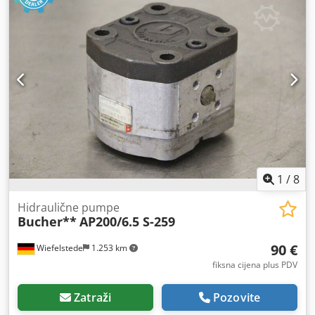
1
/
8
Hidraulične pumpe
Bucher**
AP200/6.5 S-259
90 €
Wiefelstede
1.253 km
fiksna cijena plus PDV
Zatraži
Pozovite