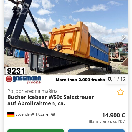
1
/
12
Poljoprivredna mašina
Bucher
Icebear W50c Salzstreuer
auf Abrollrahmen, ca.
14.900 €
Bovenden
1.032 km
fiksna cijena plus PDV