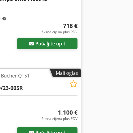
km
718 €
fiksna cijena plus PDV
Pošaljite upit
Mali oglas
 Bucher QT51-
/23-005R
1.100 €
fiksna cijena plus PDV
Pošaljite upit