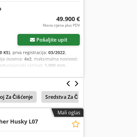
49.900 €
fiksna cijena plus PDV
Pošaljite upit
0 KS)
, prva registracija:
03/2022
,
cija osovina:
4x2
, maksimalna nosivost:
eđuosovinski razmak:
1.900 mm
,
atski
, emisijska klasa:
Euro 6
, broj
eđaj, senzori za parkiranje, tempomat,
roj Za Čišćenje
Sredstva Za Čišćenje
Kemikalije Z
Mali oglas
her Husky L07