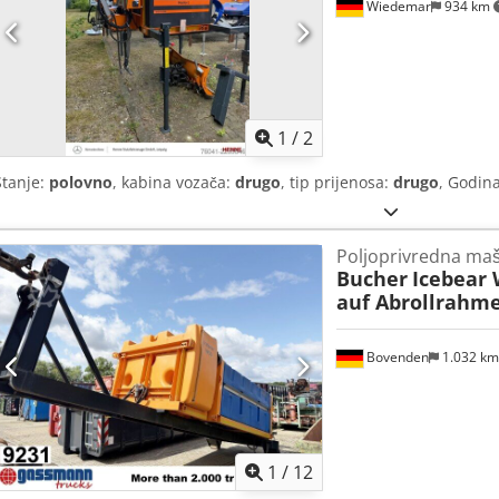
Wiedemar
934 km
1
/
2
Stanje:
polovno
, kabina vozača:
drugo
, tip prijenosa:
drugo
, Godin
Poljoprivredna ma
Bucher
Icebear 
auf Abrollrahme
Bovenden
1.032 k
1
/
12