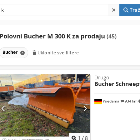
Traž
Polovni Bucher M 300 K za prodaju
(45)
Bucher
Uklonite sve filtere
Drugo
Bucher
Schneep
Wiedemar
934 km
1
/
8