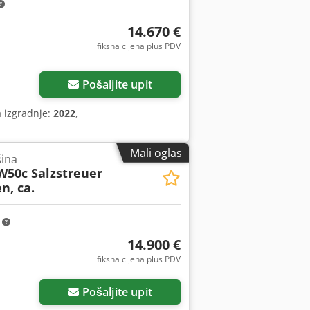
14.670 €
fiksna cijena plus PDV
Zatražite još slika
Pošaljite upit
a izgradnje:
2022
,
Mali oglas
šina
W50c Salzstreuer
n, ca.
m
14.900 €
fiksna cijena plus PDV
Pošaljite upit