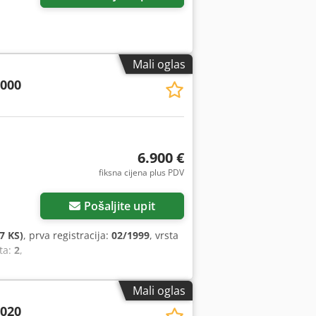
Mali oglas
2000
6.900 €
fiksna cijena plus PDV
Pošaljite upit
7 KS)
, prva registracija:
02/1999
, vrsta
šta:
2
,
Mali oglas
2020