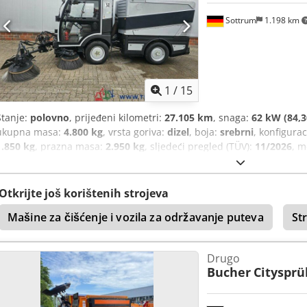
Sottrum
1.198 km
1
/
15
Stanje:
polovno
, prijeđeni kilometri:
27.105 km
, snaga:
62 kW (84,3
ukupna masa:
4.800 kg
, vrsta goriva:
dizel
, boja:
srebrni
, konfigura
1.850 kg
, prazna masa:
2.950 kg
, sljedeći pregled (TÜV):
11/2026
, m
kočnice:
drugo
, kabina vozača:
dnevna kabina
, tip prijenosa:
autom
sjedišta:
2
, Oprema:
dodatna svjetla, filter čađi, kabina, klima-ur
ugrađeni računar
,
Otkrijte još korištenih strojeva
Mašine za čišćenje i vozila za održavanje puteva
St
Drugo
Bucher
Citysprü