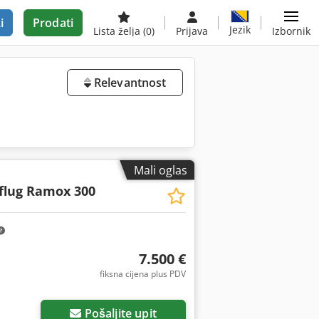
i
Prodati
Jezik
Lista želja
(0)
Prijava
Izbornik
Relevantnost
Mali oglas
flug Ramox 300
7.500 €
fiksna cijena plus PDV
Pošaljite upit