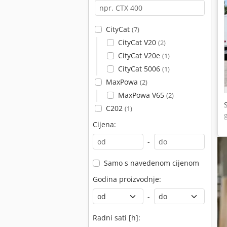
CityCat
(7)
CityCat V20
(2)
CityCat V20e
(1)
CityCat 5006
(1)
MaxPowa
(2)
MaxPowa V65
(2)
C202
(1)
Cijena:
-
Samo s navedenom cijenom
Godina proizvodnje:
-
Radni sati [h]: