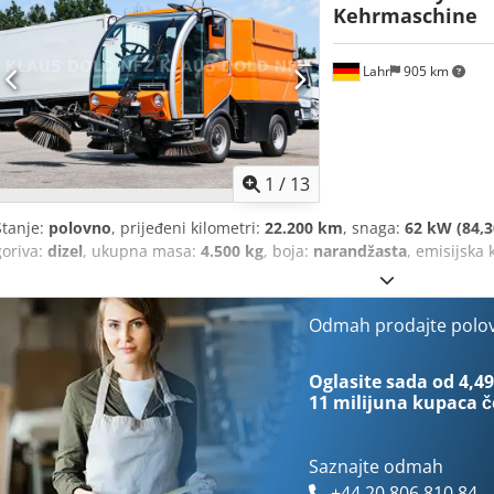
Kehrmaschine
Lahr
905 km
1
/
13
Stanje:
polovno
, prijeđeni kilometri:
22.200 km
, snaga:
62 kW (84,3
goriva:
dizel
, ukupna masa:
4.500 kg
, boja:
narandžasta
, emisijska 
Odmah prodajte polo
Oglasite sada od 4,49
11 milijuna kupaca
č
Saznajte odmah
+44 20 806 810 84