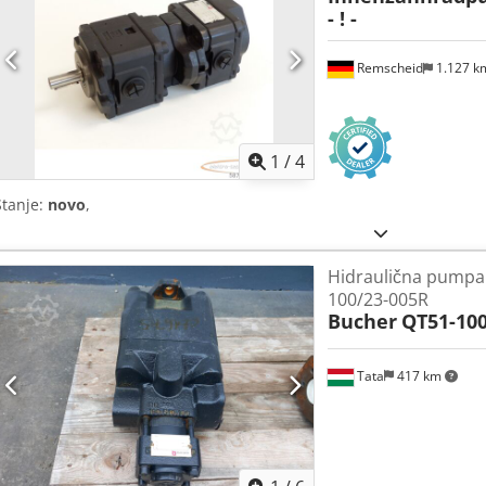
- ! -
Remscheid
1.127 
1
/
4
Stanje:
novo
,
Hidraulična pumpa
100/23-005R
Bucher
QT51-100
Tata
417 km