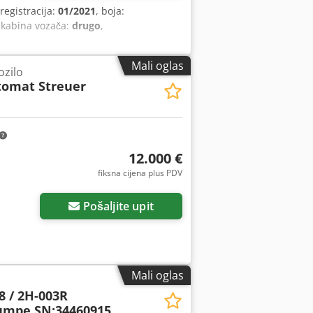
 registracija:
01/2021
, boja:
 kabina vozača:
drugo
,
Mali oglas
ozilo
tomat Streuer
12.000 €
fiksna cijena plus PDV
Pošaljite upit
Mali oglas
 / 2H-003R
umpe SN:34460915