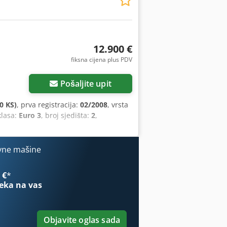
12.900 €
fiksna cijena plus PDV
Pošaljite upit
0 KS)
, prva registracija:
02/2008
, vrsta
klasa:
Euro 3
, broj sjedišta:
2
,
vne mašine
 €
*
eka na vas
Objavite oglas sada