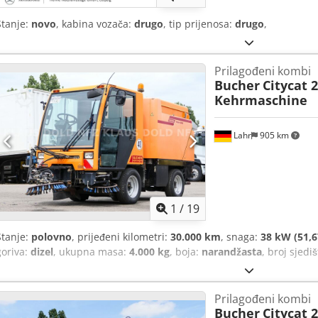
Stanje:
novo
, kabina vozača:
drugo
, tip prijenosa:
drugo
,
Prilagođeni kombi
Bucher
Citycat 
Kehrmaschine
Lahr
905 km
1
/
19
Stanje:
polovno
, prijeđeni kilometri:
30.000 km
, snaga:
38 kW (51,6
goriva:
dizel
, ukupna masa:
4.000 kg
, boja:
narandžasta
, broj sjedi
Prilagođeni kombi
Bucher
Citycat 