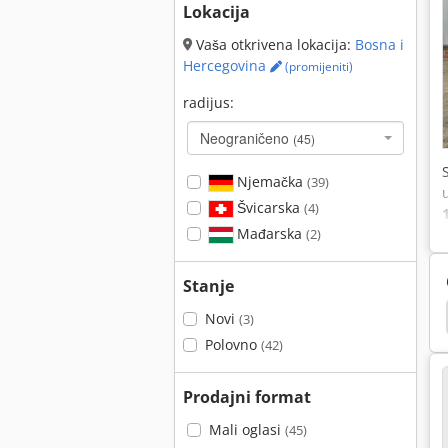
Lokacija
Vaša otkrivena lokacija:
Bosna i
Hercegovina
(promijeniti)
radijus:
Neograničeno
(45)
Njemačka
(39)
Švicarska
(4)
Mađarska
(2)
Stanje
Iveco
Unimog
Fiat 766
Fiat 7090
Novi
(3)
Polovno
(42)
Prodajni format
Mali oglasi
(45)