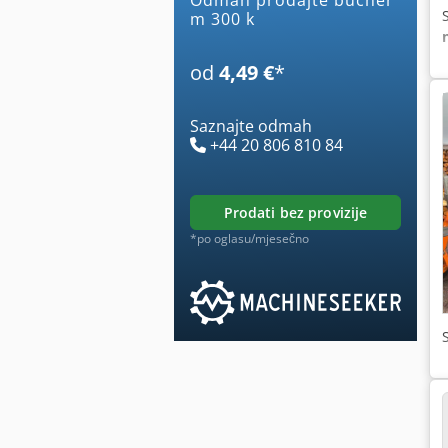
m 300 k
od
4,49 €
*
Saznajte odmah
+44 20 806 810 84
prodati bez provizije
*po oglasu/mjesečno