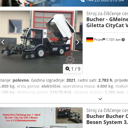
Stroj za čišćenje ce
Bucher - GMeine
Giletta
CityCat 
Prüm
1.101 km
1
/
9
Stanje:
polovno
, Godina izgradnje:
2021
, radni sati:
2.783 h
, prijeđ
4.800 kg
, vrsta goriva:
električni
, operativna masa:
4.800 kg
, maksi
3.100 kg
, dimenzija gume:
215/75 R16
, ukupna dužina:
5.280 mm
,
prednje gume:
215/75 R16 | 85%
, dimenzija stražnje gume:
215/75
km/h
,
Stroj za čišćenje ce
Bucher
Bucher C
Besen System 3