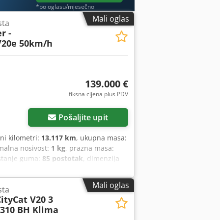
*po oglasu/mjesečno
Mali oglas
sta
r -
V20e 50km/h
139.000 €
fiksna cijena plus PDV
Pošaljite upit
eni kilometri:
13.117 km
, ukupna masa:
malna nosivost:
1 kg
, prazna masa:
 stanje guma:
85 postotak
, dimenzija
 R16 | 85%
, maksimalna brzina:
50
Mali oglas
sta
ityCat V20 3
.310 BH Klima