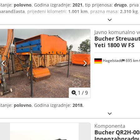
Stanje:
polovno
, Godina izgradnje:
2021
, tip prijenosa:
drugo
, prva
narandžasta
, prijeđeni kilometri:
1.001 km
, prazna masa:
2.310 kg
,
Javno komunalno v
Bucher
Streuau
Yeti 1800 W FS
Hagelstadt
695 km
1
/
9
Stanje:
polovno
, Godina izgradnje:
2018
,
Komponenta
Bucher
QR2H-008
Innenzahnradp