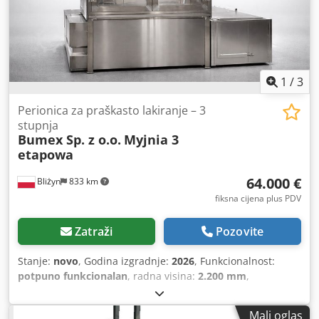
1
/
3
Perionica za praškasto lakiranje – 3
stupnja
Bumex Sp. z o.o.
Myjnia 3
etapowa
64.000 €
Bliżyn
833 km
fiksna cijena plus PDV
Zatraži
Pozovite
Stanje:
novo
, Godina izgradnje:
2026
, Funkcionalnost:
potpuno funkcionalan
, radna visina:
2.200 mm
,
Mali oglas