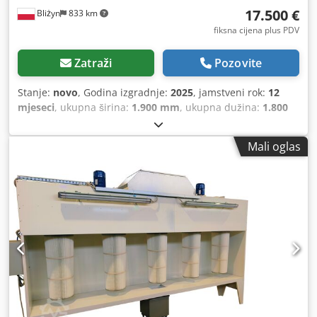
17.500 €
Bliżyn
833 km
fiksna cijena plus PDV
Zatraži
Pozovite
Stanje:
novo
, Godina izgradnje:
2025
, jamstveni rok:
12
mjeseci
, ukupna širina:
1.900 mm
, ukupna dužina:
1.800
mm
, ukupna visina:
1.550 mm
,
Mali oglas