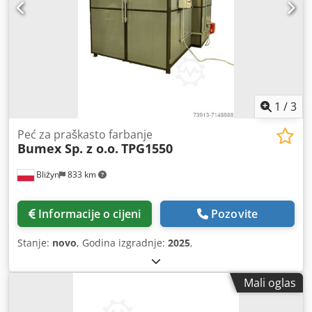
1
/
3
Peć za praškasto farbanje
Bumex Sp. z o.o.
TPG1550
Bliżyn
833 km
Informacije o cijeni
Pozovite
Stanje:
novo
, Godina izgradnje:
2025
,
Mali oglas