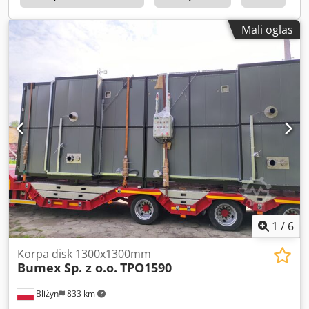
Mali oglas
1
/
6
Korpa disk 1300x1300mm
Bumex Sp. z o.o.
TPO1590
Bliżyn
833 km