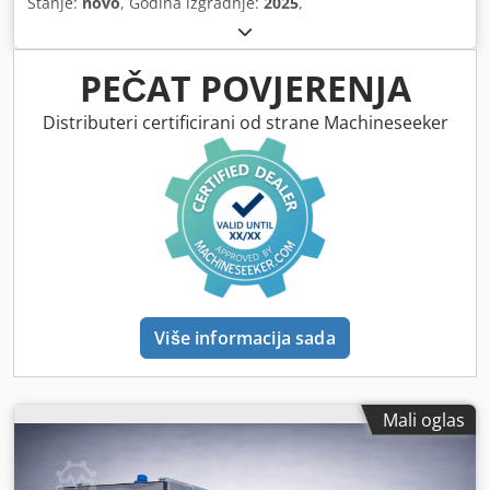
Stanje:
novo
, Godina izgradnje:
2025
,
PEČAT POVJERENJA
Distributeri certificirani od strane Machineseeker
Više informacija sada
Mali oglas