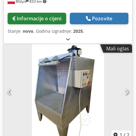
Bliżyn
833 km
Informacije o cijeni
Pozovite
Stanje:
novo
, Godina izgradnje:
2025
,
Mali oglas
1
/
2