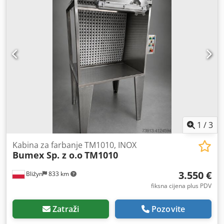
1
/
3
Kabina za farbanje TM1010, INOX
Bumex Sp. z o.o
TM1010
3.550 €
Bliżyn
833 km
fiksna cijena plus PDV
Zatraži
Pozovite