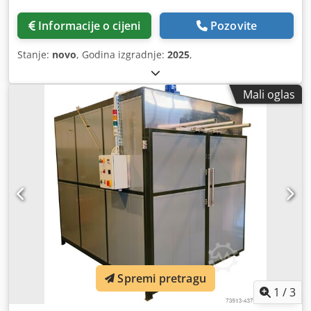
Informacije o cijeni
Pozovite
Stanje:
novo
, Godina izgradnje:
2025
,
Mali oglas
Spremi pretragu
1
/
3