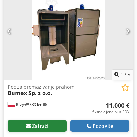
1
/
5
Peć za premazivanje prahom
Bumex Sp. z o.o.
11.000 €
Bliżyn
833 km
fiksna cijena plus PDV
Zatraži
Pozovite