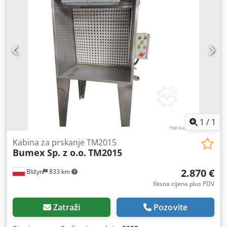
1
/
1
Kabina za prskanje TM2015
Bumex Sp. z o.o.
TM2015
2.870 €
Bliżyn
833 km
fiksna cijena plus PDV
Zatraži
Pozovite