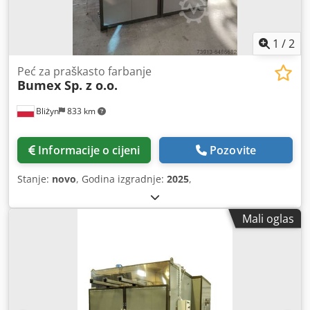
1
/
2
Peć za praškasto farbanje
Bumex Sp. z o.o.
Bliżyn
833 km
Informacije o cijeni
Pozovite
Stanje:
novo
, Godina izgradnje:
2025
,
Mali oglas