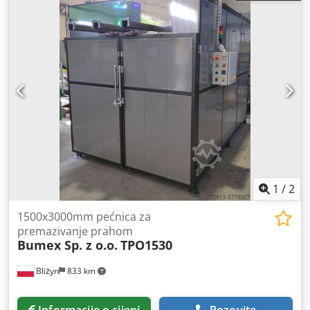
1
/
2
1500x3000mm pećnica za
premazivanje prahom
Bumex Sp. z o.o.
TPO1530
Bliżyn
833 km
Informacije o cijeni
Pozovite