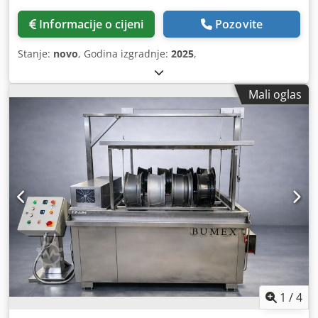
Informacije o cijeni
Pozovite
Stanje:
novo
, Godina izgradnje:
2025
,
Mali oglas
1
/
4