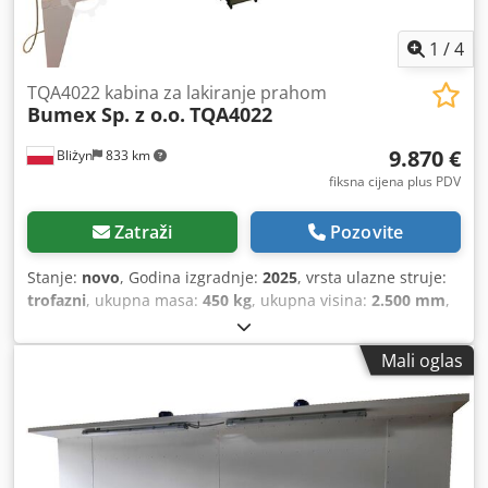
1
/
4
TQA4022 kabina za lakiranje prahom
Bumex Sp. z o.o.
TQA4022
9.870 €
Bliżyn
833 km
fiksna cijena plus PDV
Zatraži
Pozovite
Stanje:
novo
, Godina izgradnje:
2025
, vrsta ulazne struje:
trofazni
, ukupna masa:
450 kg
, ukupna visina:
2.500 mm
,
ukupna širina:
4.200 mm
, Oprema:
rasvjeta
,
Mali oglas