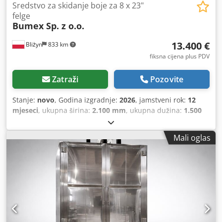
Sredstvo za skidanje boje za 8 x 23"
felge
Bumex Sp. z o.o.
13.400 €
Bliżyn
833 km
fiksna cijena plus PDV
Zatraži
Pozovite
Stanje:
novo
, Godina izgradnje:
2026
, jamstveni rok:
12
mjeseci
, ukupna širina:
2.100 mm
, ukupna dužina:
1.500
mm
, ukupna visina:
2.400 mm
,
Mali oglas