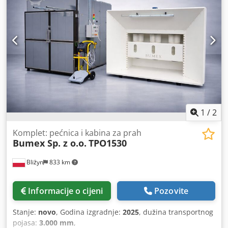
1
/
2
Komplet: pećnica i kabina za prah
Bumex Sp. z o.o.
TPO1530
Bliżyn
833 km
Informacije o cijeni
Pozovite
Stanje:
novo
, Godina izgradnje:
2025
, dužina transportnog
pojasa:
3.000 mm
,