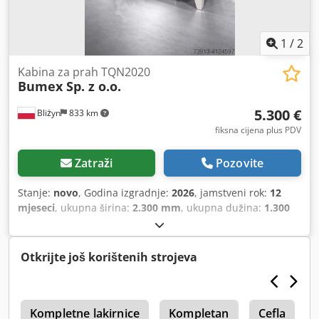
1
/
2
Kabina za prah TQN2020
Bumex Sp. z o.o.
5.300 €
Bliżyn
833 km
fiksna cijena plus PDV
Zatraži
Pozovite
Stanje:
novo
, Godina izgradnje:
2026
, jamstveni rok:
12
mjeseci
, ukupna širina:
2.300 mm
, ukupna dužina:
1.300
mm
, ukupna visina:
2.450 mm
, vrsta ulazne struje:
trofazni
,
Otkrijte još korištenih strojeva
a
Kompletne lakirnice
Kompletan
Cefla