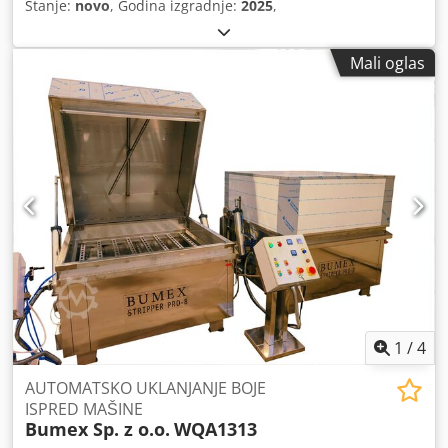
Stanje:
novo
, Godina izgradnje:
2025
,
Mali oglas
1
/
4
AUTOMATSKO UKLANJANJE BOJE
ISPRED MAŠINE
Bumex Sp. z o.o.
WQA1313