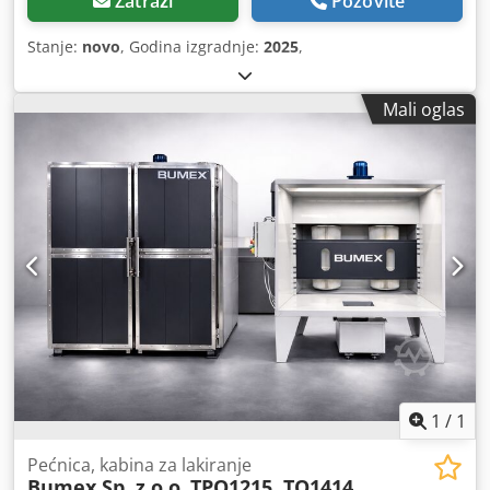
Zatraži
Pozovite
Stanje:
novo
, Godina izgradnje:
2025
,
Mali oglas
1
/
1
Pećnica, kabina za lakiranje
Bumex Sp. z o.o.
TPO1215, TQ1414