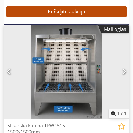
Pošaljite aukciju
Mali oglas
1
/
1
Slikarska kabina TPW1515
1500x1500mm