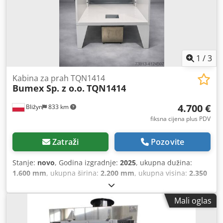
1
/
3
Kabina za prah TQN1414
Bumex Sp. z o.o.
TQN1414
4.700 €
Bliżyn
833 km
fiksna cijena plus PDV
Zatraži
Pozovite
Stanje:
novo
, Godina izgradnje:
2025
, ukupna dužina:
1.600 mm
, ukupna širina:
2.200 mm
, ukupna visina:
2.350
mm
, ukupna masa:
250 kg
, vrsta ulazne struje:
trofazni
,
radna širina:
1.400 mm
,
Mali oglas