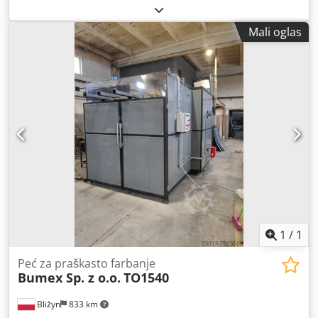
Mali oglas
1
/
1
Peć za praškasto farbanje
Bumex Sp. z o.o.
TO1540
Bliżyn
833 km