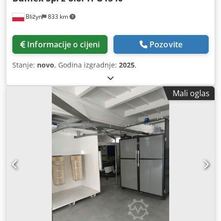
Bliżyn
833 km
Informacije o cijeni
Pozovite
Stanje:
novo
, Godina izgradnje:
2025
,
Mali oglas