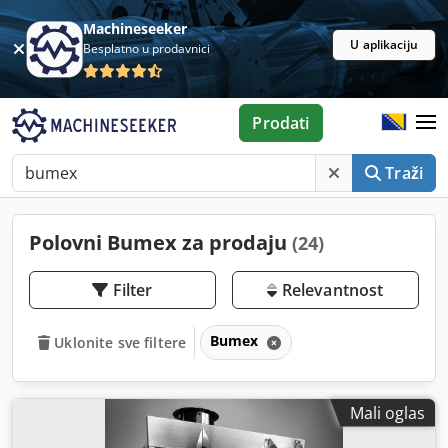
Machineseeker
U aplikaciju
Besplatno u prodavnici
Prodati
Traži
Polovni Bumex za prodaju
(24)
Filter
Relevantnost
Bumex
Uklonite sve filtere
Mali oglas