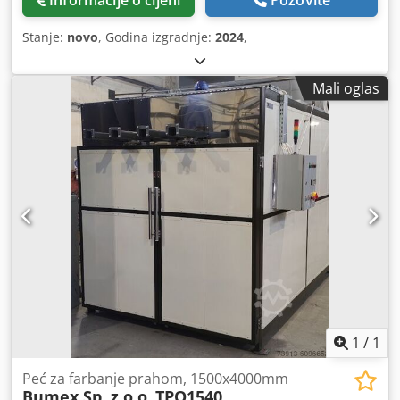
Stanje:
novo
, Godina izgradnje:
2024
,
Mali oglas
1
/
1
Peć za farbanje prahom, 1500x4000mm
Bumex Sp. z o.o.
TPO1540