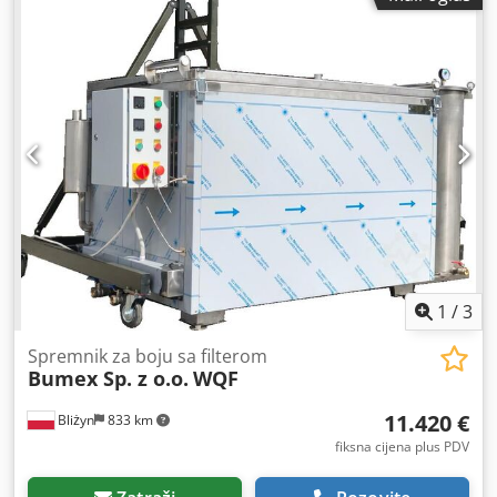
1
/
3
Spremnik za boju sa filterom
Bumex Sp. z o.o.
WQF
11.420 €
Bliżyn
833 km
fiksna cijena plus PDV