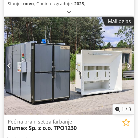
Stanje:
novo
, Godina izgradnje:
2025
,
Mali oglas
1
/
3
Peć na prah, set za farbanje
Bumex Sp. z o.o.
TPO1230