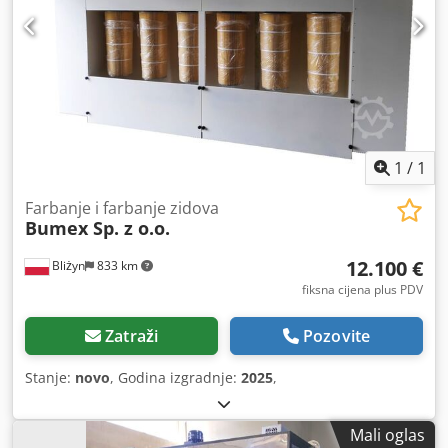
1
/
1
Farbanje i farbanje zidova
Bumex Sp. z o.o.
12.100 €
Bliżyn
833 km
fiksna cijena plus PDV
Zatraži
Pozovite
Stanje:
novo
, Godina izgradnje:
2025
,
Mali oglas