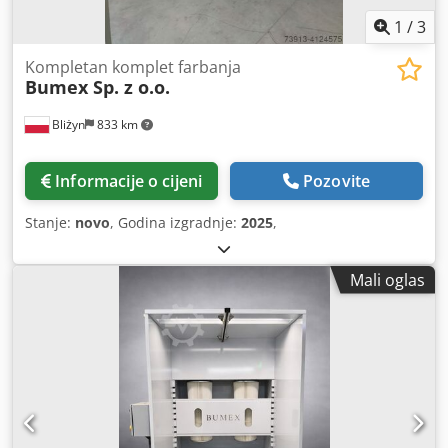
1
/
3
Kompletan komplet farbanja
Bumex Sp. z o.o.
Bliżyn
833 km
Informacije o cijeni
Pozovite
Stanje:
novo
, Godina izgradnje:
2025
,
Mali oglas