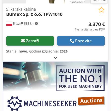
Slikarska kabina
Bumex Sp. z o.o.
TPW1010
3.370 €
Bliżyn
833 km
fiksna cijena plus PDV
Zatraži
Pozovite
Stanje:
novo
, Godina izgradnje:
2026
,