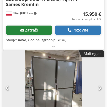
Sames Kremlin
15.950 €
Bliżyn
833 km
fiksna cijena plus PDV
Zatraži
Pozovite
Stanje:
novo
, Godina izgradnje:
2026
,
Mali oglas