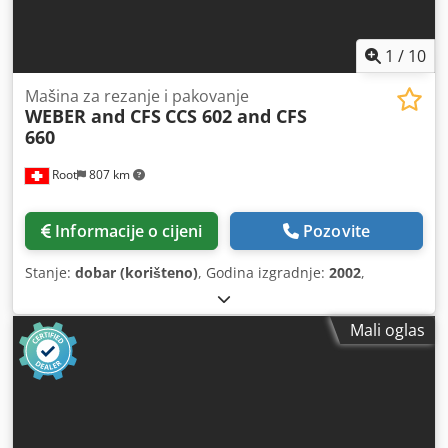
1
/
10
Mašina za rezanje i pakovanje
WEBER and CFS
CCS 602 and CFS
660
Root
807 km
Informacije o cijeni
Pozovite
Stanje:
dobar (korišteno)
, Godina izgradnje:
2002
,
Mali oglas