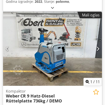
Godina izgradnje:
2022
, Stanje:
polovno
,
Mali oglas
1
/
11
Kompaktor
Weber
CR 9 Hatz-Diesel
Rüttelplatte 736kg / DEMO