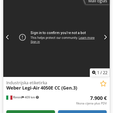
Mali oglas
1
/
22
Industrijska etiketirka
Weber Legi-Air
4050E CC (Gen.3)
7.900 €
Rimini
409 km
fiksna cijena plus PDV