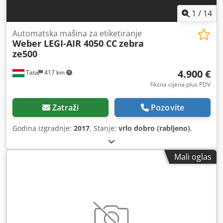
1
/
14
Automatska mašina za etiketiranje
Weber LEGI-AIR 4050 CC
zebra
ze500
4.900 €
Tata
417 km
fiksna cijena plus PDV
Zatraži
Pozovite
Godina izgradnje:
2017
, Stanje:
vrlo dobro (rabljeno)
,
Mali oglas