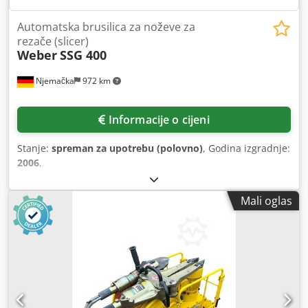
Automatska brusilica za noževe za
rezače (slicer)
Weber
SSG 400
Njemačka
972 km
Informacije o cijeni
Stanje:
spreman za upotrebu (polovno)
, Godina izgradnje:
2006
,
Mali oglas