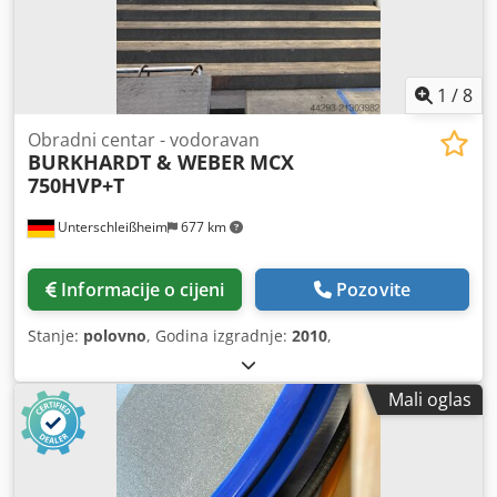
1
/
8
Obradni centar - vodoravan
BURKHARDT & WEBER
MCX
750HVP+T
Unterschleißheim
677 km
Informacije o cijeni
Pozovite
Stanje:
polovno
, Godina izgradnje:
2010
,
Mali oglas