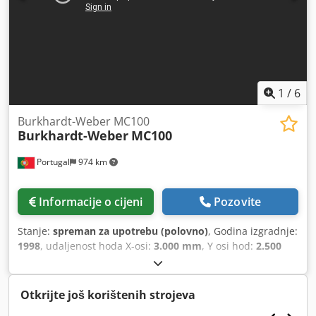
1
/
6
Burkhardt-Weber MC100
Burkhardt-Weber
MC100
Portugal
974 km
Informacije o cijeni
Pozovite
Stanje:
spreman za upotrebu (polovno)
, Godina izgradnje:
1998
, udaljenost hoda X-osi:
3.000 mm
, Y osi hod:
2.500
mm
, udaljenost hoda Z-osi:
1.500 mm
, opterećenje stola:
20.000 kg
, maksimalna brzina vretena:
3.500 okret/min
,
broj osovina:
3
,
Otkrijte još korištenih strojeva