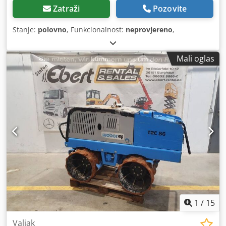
Zatraži
Pozovite
Stanje:
polovno
, Funkcionalnost:
neprovjereno
,
Mali oglas
1
/
15
Valjak