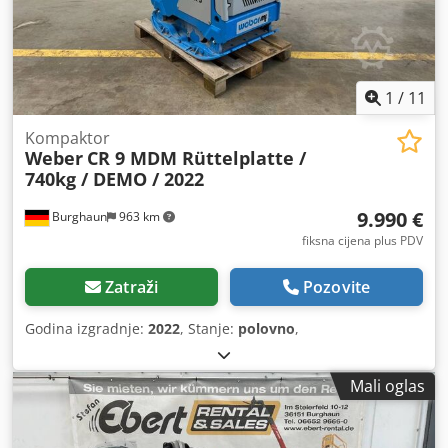
1
/
11
Kompaktor
Weber
CR 9 MDM Rüttelplatte /
740kg / DEMO / 2022
9.990 €
Burghaun
963 km
fiksna cijena plus PDV
Zatraži
Pozovite
Godina izgradnje:
2022
, Stanje:
polovno
,
Mali oglas