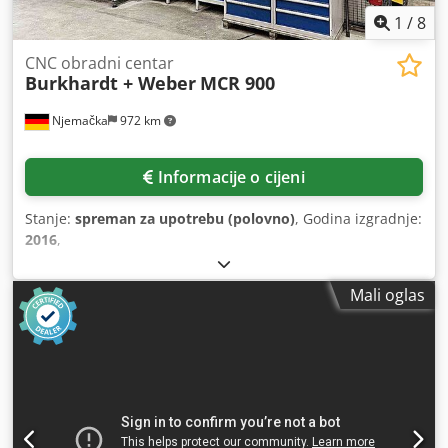
1
/
8
CNC obradni centar
Burkhardt + Weber
MCR 900
Njemačka
972 km
Informacije o cijeni
Stanje:
spreman za upotrebu (polovno)
, Godina izgradnje:
2016
,
Mali oglas