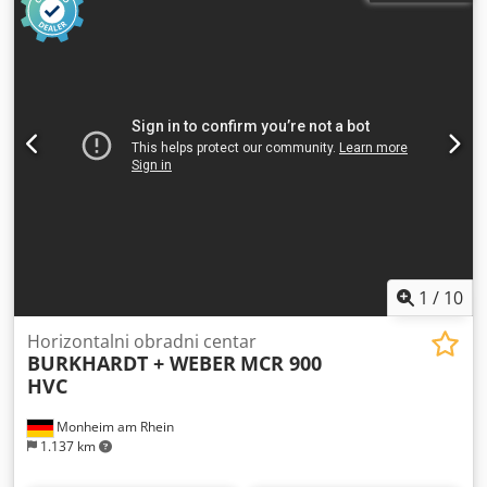
1
/
10
Horizontalni obradni centar
BURKHARDT + WEBER
MCR 900
HVC
Monheim am Rhein
1.137 km