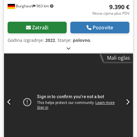
9.390 €
Burghaun
963 km
fiksna cijena plus PDV
Zatraži
Pozovite
Godina izgradnje:
2022
, Stanje:
polovno
,
Mali oglas