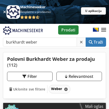
Machineseeker
U aplikaciju
Besplatno u prodavnici
Prodati
Traži
Polovni Burkhardt Weber za prodaju
(112)
Filter
Relevantnost
Weber
Uklonite sve filtere
Mali oglas