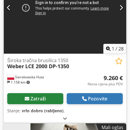
1
/
28
Široka tračna brusilica 1350
Weber
LCE 2000 DP-1350
9.260 €
Sierakowska Huta
1.158 km
fiksna cijena plus PDV
Zatraži
Pozovite
Stanje:
vrlo dobro (rabljeno)
,
Mali oglas