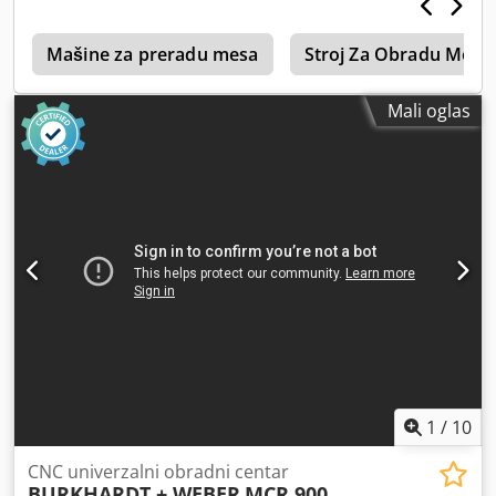
r
Mašine za preradu mesa
Stroj Za Obradu Mesa
Mali oglas
1
/
10
CNC univerzalni obradni centar
BURKHARDT + WEBER
MCR 900