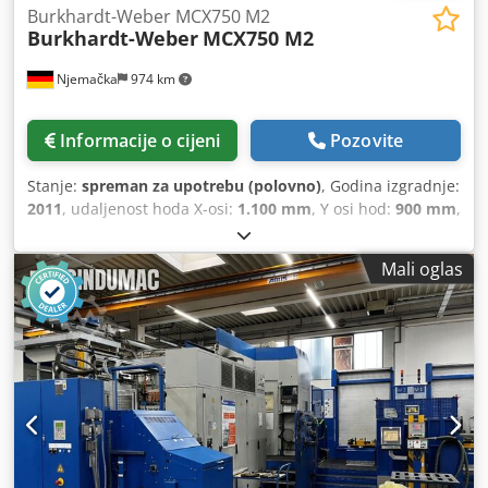
Burkhardt-Weber MCX750 M2
Burkhardt-Weber
MCX750 M2
Njemačka
974 km
Informacije o cijeni
Pozovite
Stanje:
spreman za upotrebu (polovno)
, Godina izgradnje:
2011
, udaljenost hoda X-osi:
1.100 mm
, Y osi hod:
900 mm
,
udaljenost hoda Z-osi:
1.250 mm
, proizvođač kontrolera:
SIEMENS
, model kontrolera:
840D
, ukupna visina:
4.000
Mali oglas
mm
, ukupna širina:
6.000 mm
, opterećenje stola:
1.500 kg
,
maksimalna brzina vretena:
5.500 okret/min
, broj mjesta
u spremniku alata:
240
, težina alata:
60.000 g
, duljina
proizvoda (maks.):
6.000 mm
, broj osovina:
4
,