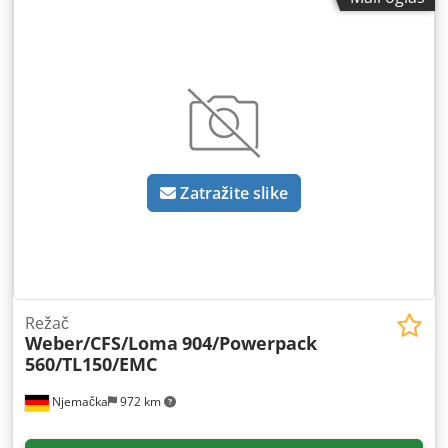
Zatražite slike
Režač
Weber/CFS/Loma
904/Powerpack
560/TL150/EMC
Njemačka
972 km