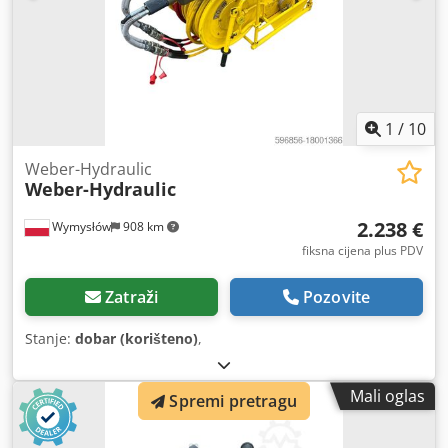
1
/
10
Weber-Hydraulic
Weber-Hydraulic
2.238 €
Wymysłów
908 km
fiksna cijena plus PDV
Zatraži
Pozovite
Stanje:
dobar (korišteno)
,
Mali oglas
Spremi pretragu