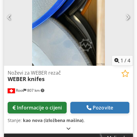
1
/
4
Noževi za WEBER rezač
WEBER
knifes
Root
807 km
Informacije o cijeni
Pozovite
Stanje:
kao nova (izložbena mašina)
,