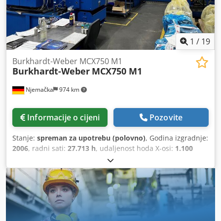
1
/
19
Burkhardt-Weber MCX750 M1
Burkhardt-Weber
MCX750 M1
Njemačka
974 km
Informacije o cijeni
Pozovite
Stanje:
spreman za upotrebu (polovno)
, Godina izgradnje:
2006
, radni sati:
27.713 h
, udaljenost hoda X-osi:
1.100
mm
, Y osi hod:
900 mm
, udaljenost hoda Z-osi:
1.250 mm
,
proizvođač kontrolera:
SIEMENS
, model kontrolera:
840D
,
ukupna visina:
4.000 mm
, ukupna širina:
6.000 mm
,
opterećenje stola:
1.500 kg
, ukupna masa:
12.000 kg
,
maksimalna brzina vretena:
7.500 okret/min
, snaga
motora vretena:
50.000 W
, broj mjesta u spremniku alata:
144
, težina alata:
60.000 g
, duljina proizvoda (maks.):
6.000