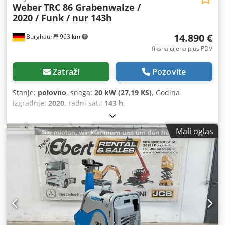
Weber
TRC 86 Grabenwalze /
2020 / Funk / nur 143h
14.890 €
Burghaun
963 km
fiksna cijena plus PDV
Zatraži
Pozovite
Stanje:
polovno
, snaga:
20 kW (27,19 KS)
, Godina
izgradnje:
2020
, radni sati:
143 h
,
Mali oglas