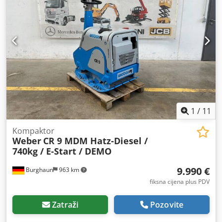
1
/
11
Kompaktor
Weber
CR 9 MDM Hatz-Diesel /
740kg / E-Start / DEMO
9.990 €
Burghaun
963 km
fiksna cijena plus PDV
Zatraži
Pozovite