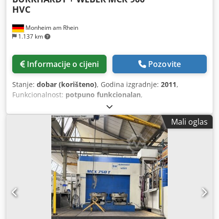
HVC
Monheim am Rhein
1.137 km
Informacije o cijeni
Pozovite
Stanje:
dobar (korišteno)
, Godina izgradnje:
2011
,
Funkcionalnost:
potpuno funkcionalan
,
Mali oglas