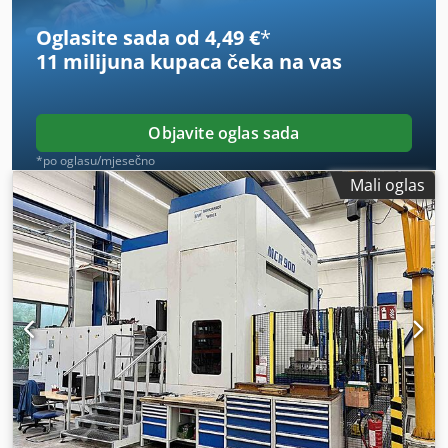
mm
, broj osovina:
4
,
Oglasite sada od 4,49 €
*
11 milijuna kupaca
čeka na vas
Objavite oglas sada
*po oglasu/mjesečno
Mali oglas