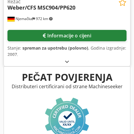
Režač
Weber/CFS
MSC904/PP620
Njemačka
972 km
Informacije o cijeni
Stanje:
spreman za upotrebu (polovno)
, Godina izgradnje:
2007
,
PEČAT POVJERENJA
Distributeri certificirani od strane Machineseeker