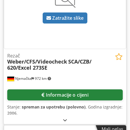
Zatražite slike
Rezač
Weber/CFS/Videocheck
SCA/CZB/
620/Excel 273SE
Njemačka
972 km
Informacije o cijeni
Stanje:
spreman za upotrebu (polovno)
, Godina izgradnje:
2006
,
Mali oglas