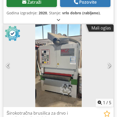
Zatraži
Pozovite
Godina izgradnje:
2020
, Stanje:
vrlo dobro (rabljeno)
,
Mali oglas
1
/
5
Širokotračna brusilica za drvo i