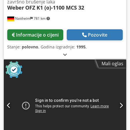
završno brušenje laka
Weber
OFZ K1 (o)-1100 MCS 32
Nattheim
781 km
Informacije o cijeni
Pozovite
Stanje:
polovno
, Godina izgradnje:
1995
,
Mali oglas