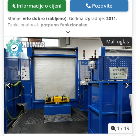
Informacije o cijeni
Pozovite
Stanje:
vrlo dobro (rabljeno)
, Godina izgradnje:
2011
,
Funkcionalnost:
potpuno funkcionalan
,
Mali oglas
1
/
19