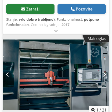
Zatraži
Pozovite
Stanje:
vrlo dobro (rabljeno)
, Funkcionalnost:
potpuno
funkcionalan
, Godina izgradnje:
2017
,
Mali oglas
1
/
21