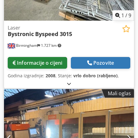
1
/
9
Laser
Bystronic
Byspeed 3015
Birmingham
1.727 km
Informacije o cijeni
Pozovite
Godina izgradnje:
2008
, Stanje:
vrlo dobro (rabljeno)
,
Mali oglas