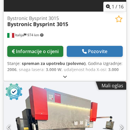
1
/
16
Bystronic Bysprint 3015
Bystronic
Bysprint 3015
Italija
974 km
Informacije o cijeni
Pozovite
Stanje:
spreman za upotrebu (polovno)
, Godina izgradnje:
2006
, snaga lasera:
3.000 W
, udaljenost hoda X-osi:
3.000
mm
, Y osi hod:
1.500 mm
, broj osovina:
3
,
Mali oglas