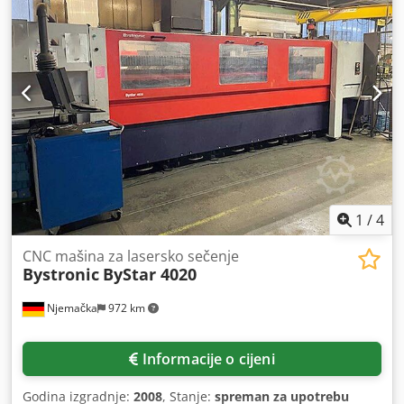
1
/
4
CNC mašina za lasersko sečenje
Bystronic
ByStar 4020
Njemačka
972 km
Informacije o cijeni
Godina izgradnje:
2008
, Stanje:
spreman za upotrebu