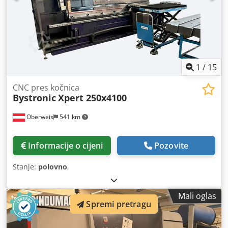
1
/
15
CNC pres kočnica
Bystronic
Xpert 250x4100
Oberweis
541 km
Informacije o cijeni
Pozovite
Stanje:
polovno
,
Mali oglas
Spremi pretragu