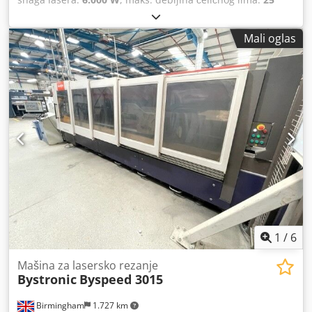
mm
, radni opseg:
4.000 mm
,
Mali oglas
1
/
6
Mašina za lasersko rezanje
Bystronic
Byspeed 3015
Birmingham
1.727 km