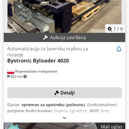
1
/
9
Aukcija završena
Automatizacija za lasersku mašinu za
rezanje
Bystronic
Byloader 4020
Województwo małopolskie
692 km
Detalji
Stanje:
spreman za upotrebu (polovno)
, Funkcionalnost:
potpuno funkcionalan
, Godina izgradnje:
2019
, broj
mašine/vozila:
10089060/30042621
, ukupna dužina:
5.300
mm
, ukupna širina:
2.100 mm
, ukupna visina:
2.300 mm
,
Mali oglas
godina posljednjeg generalnog remonta:
2024
,