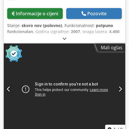
Informacije o cijeni
Pozovite
Stanje:
skoro nov (polovno)
, Funkcionalnost:
potpuno
funkcionalan
, Godina izgradnje:
2007
, snaga lasera:
4.400
W
,
Mali oglas