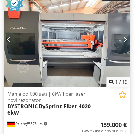
1
/
19
Manje od 600 sati | 6kW fiber laser |
novi rezonator
BYSTRONIC
BySprint Fiber 4020
6kW
139.000 €
Peiting
678 km
EXW fiksna cijena plus PDV