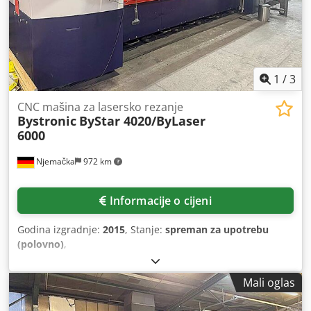
1
/
3
CNC mašina za lasersko rezanje
Bystronic
ByStar 4020/ByLaser
6000
Njemačka
972 km
Informacije o cijeni
Godina izgradnje:
2015
, Stanje:
spreman za upotrebu
(polovno)
,
Mali oglas