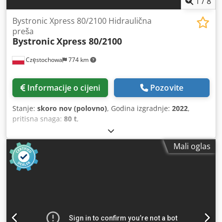
1
/
8
Bystronic Xpress 80/2100 Hidraulična
preša
Bystronic
Xpress 80/2100
Częstochowa
774 km
Informacije o cijeni
Pozovite
Stanje:
skoro nov (polovno)
, Godina izgradnje:
2022
,
pritisna snaga:
80 t
,
Mali oglas