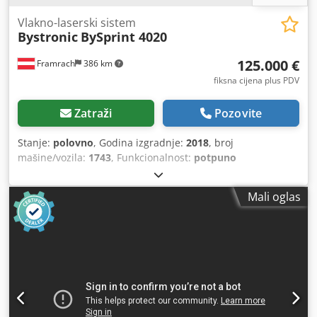
Vlakno-laserski sistem
Bystronic
BySprint 4020
125.000 €
Framrach
386 km
fiksna cijena plus PDV
Zatraži
Pozovite
Stanje:
polovno
, Godina izgradnje:
2018
, broj
mašine/vozila:
1743
, Funkcionalnost:
potpuno
funkcionalan
, radni sati:
36.725 h
, snaga:
6 kW (8,16 KS)
,
širina stola:
2.000 mm
, dužina stola:
4.000 mm
, ukupna
Mali oglas
dužina:
12.000 mm
, ukupna širina:
3.000 mm
, ukupna
masa:
14.250 kg
,