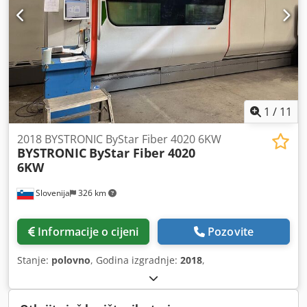
1
/
11
2018 BYSTRONIC ByStar Fiber 4020 6KW
BYSTRONIC
ByStar Fiber 4020
6KW
Slovenija
326 km
Informacije o cijeni
Pozovite
Stanje:
polovno
, Godina izgradnje:
2018
,