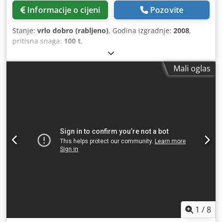
Informacije o cijeni
Pozovite
Stanje:
vrlo dobro (rabljeno)
, Godina izgradnje:
2008
,
pritisna snaga:
100 t
,
Mali oglas
1
/
8