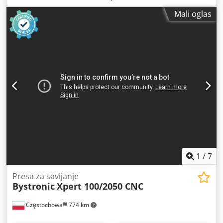
Mali oglas
1
/
7
Presa za savijanje
Bystronic
Xpert 100/2050 CNC
Częstochowa
774 km