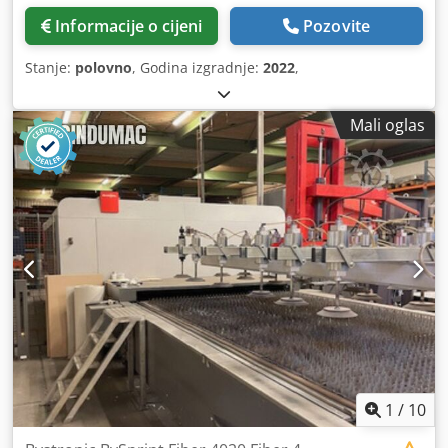
Informacije o cijeni
Pozovite
Stanje:
polovno
, Godina izgradnje:
2022
,
Mali oglas
1
/
10