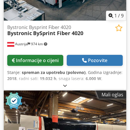
1
/
9
Bystronic Bysprint Fiber 4020
Bystronic
BySprint Fiber 4020
Austrija
974 km
Informacije o cijeni
Pozovite
Stanje:
spreman za upotrebu (polovno)
, Godina izgradnje:
2018
, radni sati:
19.032 h
, snaga lasera:
6.000 W
,
udaljenost hoda X-osi:
4.000 mm
, Y osi hod:
2.000 mm
,
broj osovina:
3
,
Mali oglas