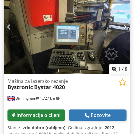
1
/
8
Mašina za lasersko rezanje
Bystronic
Bystar 4020
Birmingham
1.727 km
Informacije o cijeni
Pozovite
Stanje:
vrlo dobro (rabljeno)
, Godina izgradnje:
2012
,
snaga lasera:
6.000 W
, maks. debljina čeličnog lima:
25