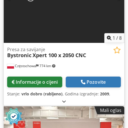
1
/
8
Presa za savijanje
Bystronic
Xpert 100 x 2050 CNC
Częstochowa
774 km
Informacije o cijeni
Pozovite
Stanje:
vrlo dobro (rabljeno)
, Godina izgradnje:
2009
,
Mali oglas