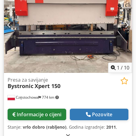
1
/
10
Presa za savijanje
Bystronic
Xpert 150
Częstochowa
774 km
Informacije o cijeni
Pozovite
Stanje:
vrlo dobro (rabljeno)
, Godina izgradnje:
2011
,