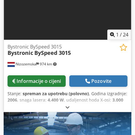
1
/
24
Bystronic BySpeed 3015
Bystronic
BySpeed 3015
Nizozemska
974 km
Informacije o cijeni
Pozovite
Stanje:
spreman za upotrebu (polovno)
, Godina izgradnje:
2006
, snaga lasera:
4.400 W
, udaljenost hoda X-osi:
3.000
mm
, Y osi hod:
1.500 mm
, broj osovina:
3
,