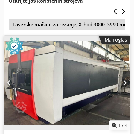
Otkrijte još korištenih strojeva
c
Laserske mašine za rezanje, X-hod 3000–3999 mm
Mali oglas
1
/
4