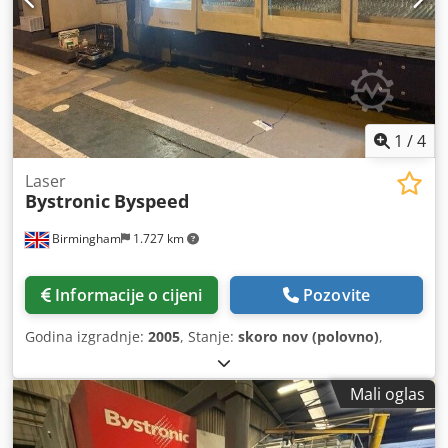
1
/
4
Laser
Bystronic
Byspeed
Birmingham
1.727 km
Informacije o cijeni
Pozovite
Godina izgradnje:
2005
, Stanje:
skoro nov (polovno)
,
Mali oglas