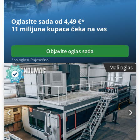
Oglasite sada od 4,49 €
*
11 milijuna kupaca
čeka na vas
Objavite oglas sada
*po oglasu/mjesečno
Mali oglas