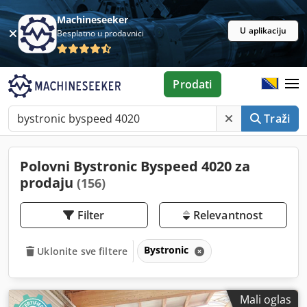
Machineseeker
U aplikaciju
Besplatno u prodavnici
Prodati
Traži
Polovni Bystronic Byspeed 4020 za
prodaju
(156)
Filter
Relevantnost
Bystronic
Uklonite sve filtere
Mali oglas