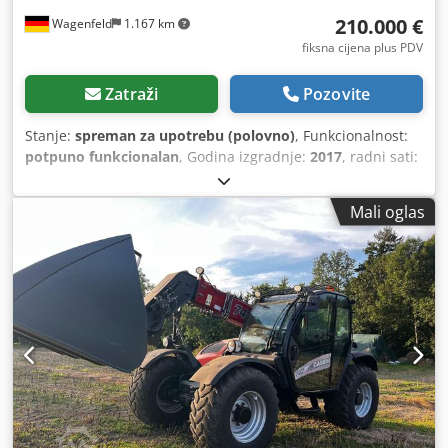
210.000 €
Wagenfeld
1.167 km
fiksna cijena plus PDV
Zatraži
Pozovite
Stanje:
spreman za upotrebu (polovno)
, Funkcionalnost:
potpuno funkcionalan
, Godina izgradnje:
2017
, radni sati:
1.706 h
, snaga:
366 kW (497,62 KS)
, vrsta goriva:
dizel
,
maksimalna brzina:
30 km/h
, prva registracija:
07/2017
,
Mali oglas
sljedeći pregled (TÜV):
07/2026
, dimenzija stražnje gume:
500/85 R24
, broj mašine/vozila:
YHG233775
, Oprema:
kabina, klima-uređaj, kvačilo prikolice, rasvjeta, repa
rezač
,