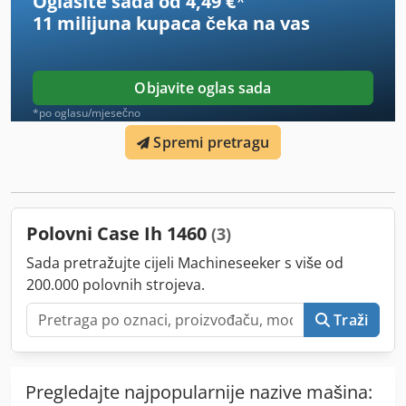
Oglasite sada od 4,49 €
*
11 milijuna kupaca
čeka na vas
Objavite oglas sada
*po oglasu/mjesečno
Spremi pretragu
Polovni Case Ih 1460
(3)
Sada pretražujte cijeli Machineseeker s više od
200.000 polovnih strojeva.
Traži
Pregledajte najpopularnije nazive mašina: