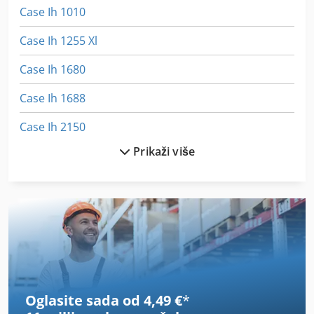
Case Ih 1010
Case Ih 1255 Xl
Case Ih 1680
Case Ih 1688
Case Ih 2150
Prikaži više
Case Ih 2390
Case Ih 245
Case Ih 3394
Case Ih 340
Case Ih 4420
Oglasite sada od 4,49 €
*
Case Ih 496