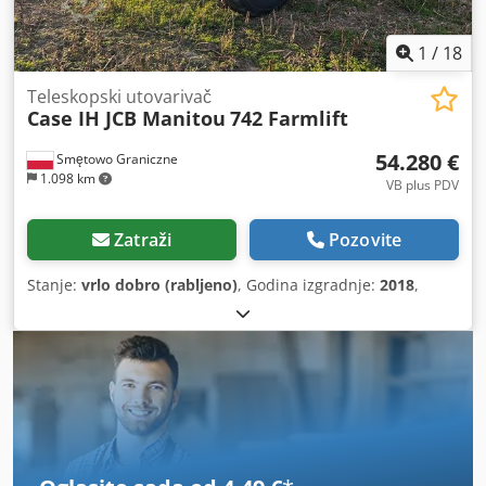
1
/
18
Teleskopski utovarivač
Case IH JCB Manitou
742 Farmlift
54.280 €
Smętowo Graniczne
1.098 km
VB plus PDV
Zatraži
Pozovite
Stanje:
vrlo dobro (rabljeno)
, Godina izgradnje:
2018
,