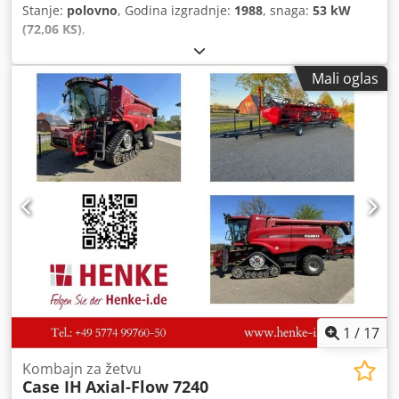
Stanje:
polovno
, Godina izgradnje:
1988
, snaga:
53 kW
(72,06 KS)
,
Mali oglas
1
/
17
Kombajn za žetvu
Case IH
Axial-Flow 7240