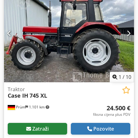
1
/
10
Traktor
Case IH
745 XL
24.500 €
Prüm
1.101 km
fiksna cijena plus PDV
Zatraži
Pozovite