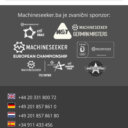
Case Ih Mx 135
Machineseeker.ba je zvanični sponzor:
Case Ih Mx 150
Case Ih Mxm 130
+44 20 331 800 72
+49 201 857 861 0
+49 201 857 861 80
+34 911 433 456