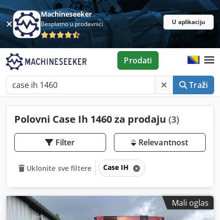
Machineseeker
U aplikaciju
Besplatno u prodavnici
Prodati
Traži
Polovni Case Ih 1460 za prodaju
(3)
Filter
Relevantnost
Case IH
Uklonite sve filtere
Mali oglas