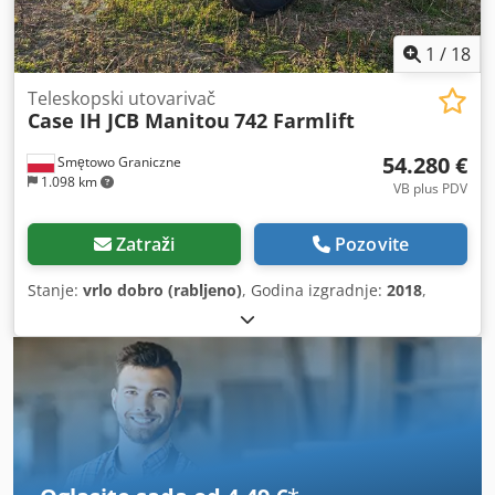
1
/
18
Teleskopski utovarivač
Case IH JCB Manitou
742 Farmlift
54.280 €
Smętowo Graniczne
1.098 km
VB plus PDV
Zatraži
Pozovite
Stanje:
vrlo dobro (rabljeno)
, Godina izgradnje:
2018
,