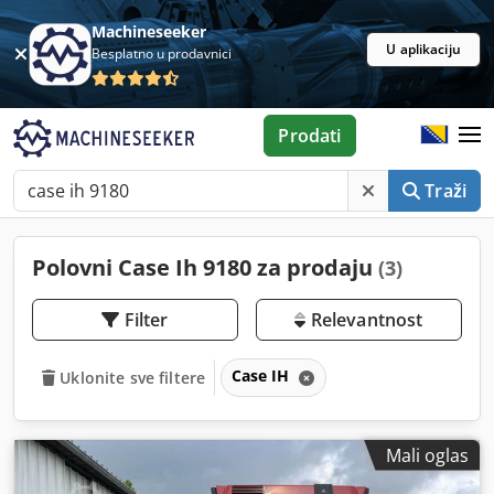
Machineseeker
U aplikaciju
Besplatno u prodavnici
Prodati
Traži
Polovni Case Ih 9180 za prodaju
(3)
Filter
Relevantnost
Case IH
Uklonite sve filtere
Mali oglas