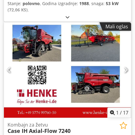
Stanje:
polovno
, Godina izgradnje:
1988
, snaga:
53 kW
(72,06 KS)
,
Mali oglas
1
/
17
Kombajn za žetvu
Case IH
Axial-Flow 7240