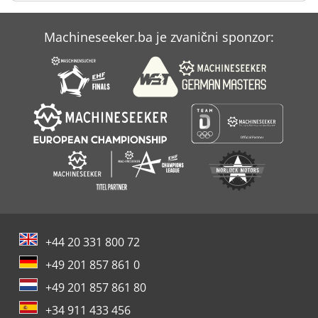
Case Ih 9330
Machineseeker.ba je zvanični sponzor:
Case Ih 9370
Case Ih Cvx 1190
+44 20 331 800 72
+49 201 857 861 0
+49 201 857 861 80
+34 911 433 456