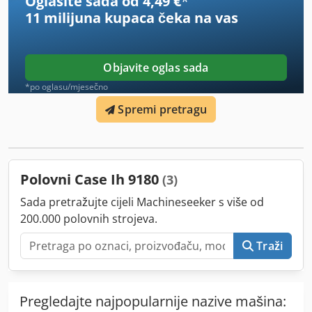
Oglasite sada od 4,49 €
*
11 milijuna kupaca
čeka na vas
Objavite oglas sada
*po oglasu/mjesečno
Spremi pretragu
Polovni Case Ih 9180
(3)
Sada pretražujte cijeli Machineseeker s više od
200.000 polovnih strojeva.
Traži
Pregledajte najpopularnije nazive mašina: