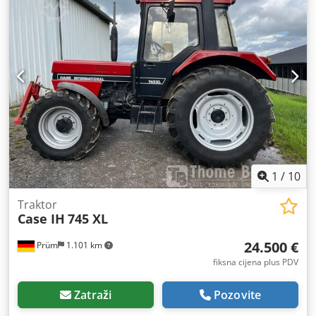
1
/
10
Traktor
Case IH
745 XL
24.500 €
Prüm
1.101 km
fiksna cijena plus PDV
Zatraži
Pozovite