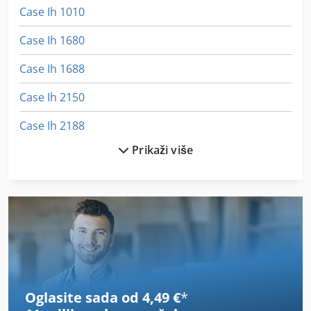
Case Ih 1010
Case Ih 1680
Case Ih 1688
Case Ih 2150
Case Ih 2188
Prikaži više
Case Ih 2388
Case Ih 2390
Case Ih 3020
Case Ih 3394
Case Ih 3594
Oglasite sada od 4,49 €
*
Case Ih 4420