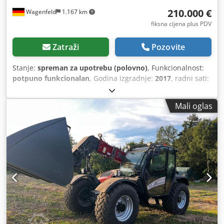
210.000 €
Wagenfeld
1.167 km
fiksna cijena plus PDV
Zatraži
Pozovite
Stanje:
spreman za upotrebu (polovno)
, Funkcionalnost:
potpuno funkcionalan
, Godina izgradnje:
2017
, radni sati:
1.706 h
, snaga:
366 kW (497,62 KS)
, vrsta goriva:
dizel
,
maksimalna brzina:
30 km/h
, prva registracija:
07/2017
,
Mali oglas
sljedeći pregled (TÜV):
07/2026
, dimenzija stražnje gume:
500/85 R24
, broj mašine/vozila:
YHG233775
, Oprema:
kabina, klima-uređaj, kvačilo prikolice, rasvjeta, repa
rezač
,