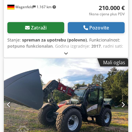
210.000 €
Wagenfeld
1.167 km
fiksna cijena plus PDV
Zatraži
Pozovite
Stanje:
spreman za upotrebu (polovno)
, Funkcionalnost:
potpuno funkcionalan
, Godina izgradnje:
2017
, radni sati:
1.706 h
, snaga:
366 kW (497,62 KS)
, vrsta goriva:
dizel
,
maksimalna brzina:
30 km/h
, prva registracija:
07/2017
,
Mali oglas
sljedeći pregled (TÜV):
07/2026
, dimenzija stražnje gume:
500/85 R24
, broj mašine/vozila:
YHG233775
, Oprema:
kabina, klima-uređaj, kvačilo prikolice, rasvjeta, repa
rezač
,