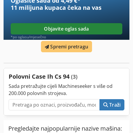
Oglasite sada od 4,49 €
*
11 milijuna kupaca
čeka na vas
Objavite oglas sada
*po oglasu/mjesečno
Spremi pretragu
Polovni Case Ih Cs 94
(3)
Sada pretražujte cijeli Machineseeker s više od
200.000 polovnih strojeva.
Traži
Pregledajte najpopularnije nazive mašina: