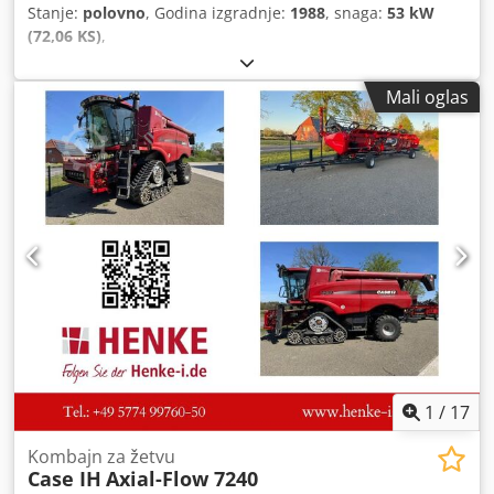
Stanje:
polovno
, Godina izgradnje:
1988
, snaga:
53 kW
(72,06 KS)
,
Mali oglas
1
/
17
Kombajn za žetvu
Case IH
Axial-Flow 7240