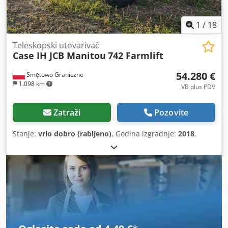
1
/
18
Teleskopski utovarivač
Case IH JCB Manitou
742 Farmlift
54.280 €
Smętowo Graniczne
1.098 km
VB plus PDV
Zatraži
Pozovite
Stanje:
vrlo dobro (rabljeno)
, Godina izgradnje:
2018
,