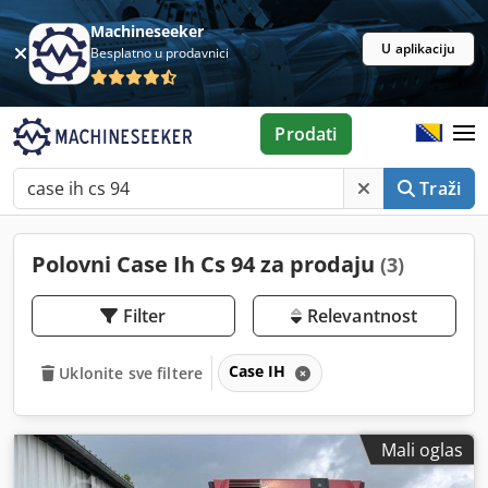
Machineseeker
U aplikaciju
Besplatno u prodavnici
Prodati
Traži
Polovni Case Ih Cs 94 za prodaju
(3)
Filter
Relevantnost
Case IH
Uklonite sve filtere
Mali oglas