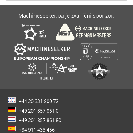
Case Ih Maxxum 140
Machineseeker.ba je zvanični sponzor:
Case Ih Maxxum 5140
Case Ih Mx 100 C
+44 20 331 800 72
+49 201 857 861 0
+49 201 857 861 80
+34 911 433 456