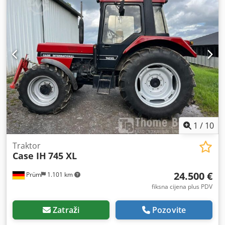
1
/
10
Traktor
Case IH
745 XL
24.500 €
Prüm
1.101 km
fiksna cijena plus PDV
Zatraži
Pozovite