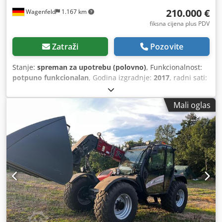
210.000 €
Wagenfeld
1.167 km
fiksna cijena plus PDV
Zatraži
Pozovite
Stanje:
spreman za upotrebu (polovno)
, Funkcionalnost:
potpuno funkcionalan
, Godina izgradnje:
2017
, radni sati:
1.706 h
, snaga:
366 kW (497,62 KS)
, vrsta goriva:
dizel
,
maksimalna brzina:
30 km/h
, prva registracija:
07/2017
,
Mali oglas
sljedeći pregled (TÜV):
07/2026
, dimenzija stražnje gume:
500/85 R24
, broj mašine/vozila:
YHG233775
, Oprema:
kabina, klima-uređaj, kvačilo prikolice, rasvjeta, repa
rezač
,