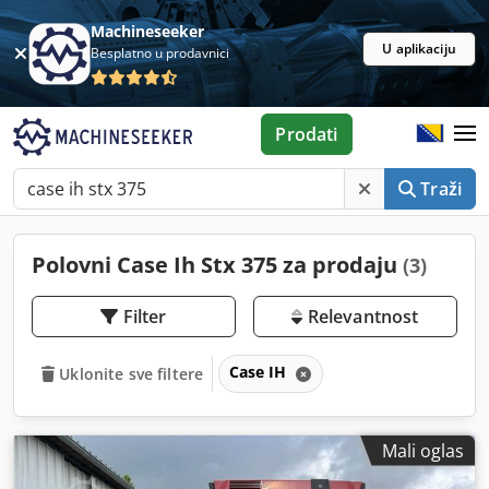
Machineseeker
U aplikaciju
Besplatno u prodavnici
Prodati
Traži
Polovni Case Ih Stx 375 za prodaju
(3)
Filter
Relevantnost
Case IH
Uklonite sve filtere
Mali oglas