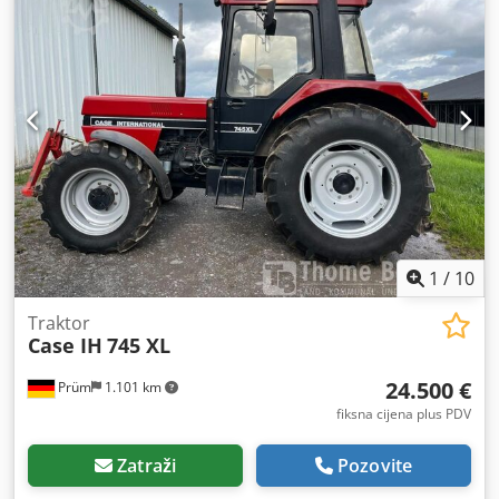
1
/
10
Traktor
Case IH
745 XL
24.500 €
Prüm
1.101 km
fiksna cijena plus PDV
Zatraži
Pozovite