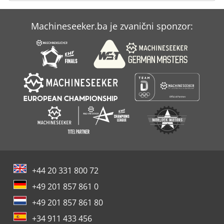
Case Ih Stx 450
Machineseeker.ba je zvanični sponzor:
Case Ih Stx 530
Case Ih Traktor
+44 20 331 800 72
+49 201 857 861 0
+49 201 857 861 80
+34 911 433 456