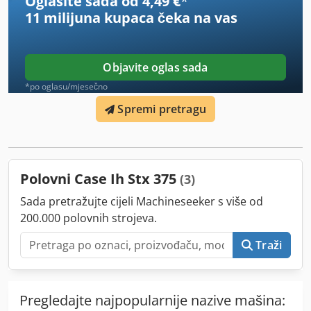
Oglasite sada od 4,49 €
*
11 milijuna kupaca
čeka na vas
Objavite oglas sada
*po oglasu/mjesečno
Spremi pretragu
Polovni Case Ih Stx 375
(3)
Sada pretražujte cijeli Machineseeker s više od
200.000 polovnih strojeva.
Traži
Pregledajte najpopularnije nazive mašina: