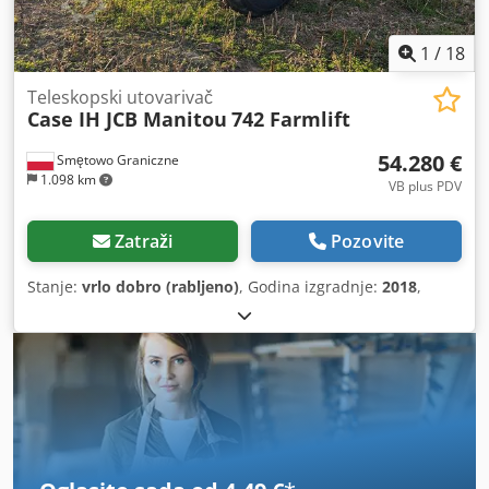
1
/
18
Teleskopski utovarivač
Case IH JCB Manitou
742 Farmlift
54.280 €
Smętowo Graniczne
1.098 km
VB plus PDV
Zatraži
Pozovite
Stanje:
vrlo dobro (rabljeno)
, Godina izgradnje:
2018
,