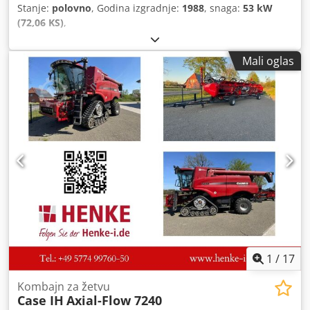
Stanje:
polovno
, Godina izgradnje:
1988
, snaga:
53 kW
(72,06 KS)
,
Mali oglas
1
/
17
Kombajn za žetvu
Case IH
Axial-Flow 7240