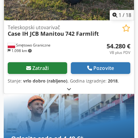
1
/
18
Teleskopski utovarivač
Case IH JCB Manitou
742 Farmlift
54.280 €
Smętowo Graniczne
1.098 km
VB plus PDV
Zatraži
Pozovite
Stanje:
vrlo dobro (rabljeno)
, Godina izgradnje:
2018
,