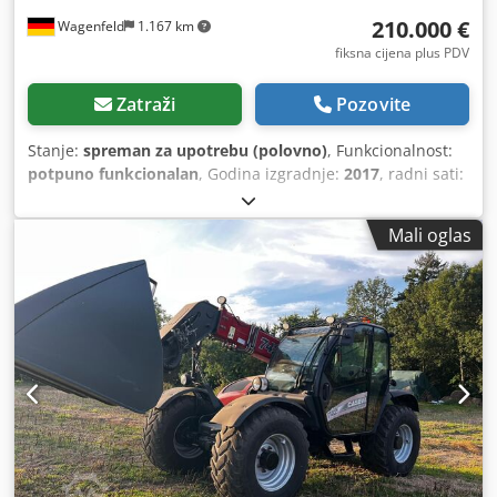
210.000 €
Wagenfeld
1.167 km
fiksna cijena plus PDV
Zatraži
Pozovite
Stanje:
spreman za upotrebu (polovno)
, Funkcionalnost:
potpuno funkcionalan
, Godina izgradnje:
2017
, radni sati:
1.706 h
, snaga:
366 kW (497,62 KS)
, vrsta goriva:
dizel
,
maksimalna brzina:
30 km/h
, prva registracija:
07/2017
,
Mali oglas
sljedeći pregled (TÜV):
07/2026
, dimenzija stražnje gume:
500/85 R24
, broj mašine/vozila:
YHG233775
, Oprema:
kabina, klima-uređaj, kvačilo prikolice, rasvjeta, repa
rezač
,