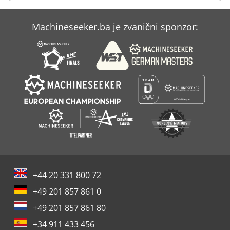
Case Ih Mx 135
Machineseeker.ba je zvanični sponzor:
Case Ih Mx 150
Case Ih Mxm 130
+44 20 331 800 72
+49 201 857 861 0
+49 201 857 861 80
+34 911 433 456