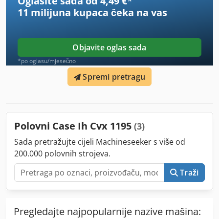
Oglasite sada od 4,49 €
*
11 milijuna kupaca
čeka na vas
Objavite oglas sada
*po oglasu/mjesečno
Spremi pretragu
Polovni Case Ih Cvx 1195
(3)
Sada pretražujte cijeli Machineseeker s više od
200.000 polovnih strojeva.
Traži
Pregledajte najpopularnije nazive mašina: