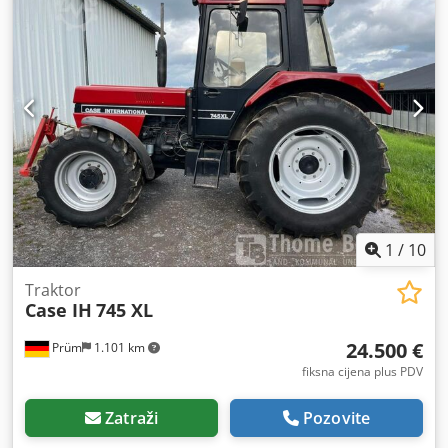
1
/
10
Traktor
Case IH
745 XL
24.500 €
Prüm
1.101 km
fiksna cijena plus PDV
Zatraži
Pozovite