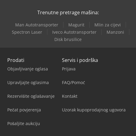
Trenutne pretrage mašina:
Man Autotransporter
Magurit
Mlin za cijevi
Spectron Laser
Iveco Autotransporter
Manzoni
Disk brusilice
Prodati
Servis i podrška
Objavljivanje oglasa
Prijava
Upravljajte oglasima
FAQ/Pomoć
Rezervišite oglašavanje
Kontakt
Pečat povjerenja
Uzorak kupoprodajnog ugovora
Pošaljite aukciju