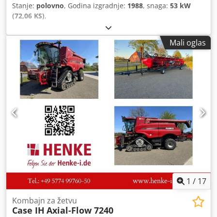
Stanje:
polovno
, Godina izgradnje:
1988
, snaga:
53 kW
(72,06 KS)
,
Mali oglas
1
/
17
Kombajn za žetvu
Case IH
Axial-Flow 7240