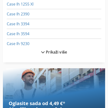
Case Ih 1255 Xl
Case Ih 2390
Case Ih 3394
Case Ih 3594
Case Ih 9230
Prikaži više
Case Ih 9370
Case Ih Cs 110
Case Ih Cs 86
Case Ih Cs 94
Case Ih Cvx 1155
Oglasite sada od 4,49 €
*
Case Ih Cvx 1170