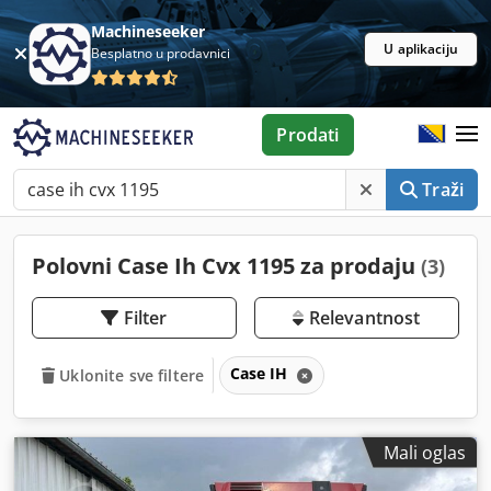
Machineseeker
U aplikaciju
Besplatno u prodavnici
Prodati
Traži
Polovni Case Ih Cvx 1195 za prodaju
(3)
Filter
Relevantnost
Case IH
Uklonite sve filtere
Mali oglas