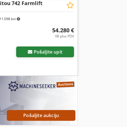
itou
742 Farmlift
1.098 km
54.280 €
VB plus PDV
Pošaljite upit
Pošaljite aukciju