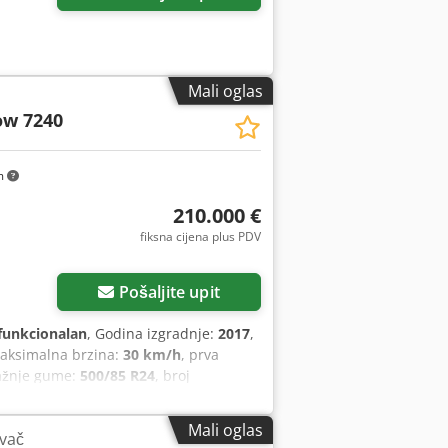
Mali oglas
ow 7240
m
210.000 €
fiksna cijena plus PDV
Pošaljite upit
funkcionalan
, Godina izgradnje:
2017
,
maksimalna brzina:
30 km/h
, prva
ražnje gume:
500/85 R24
, broj
prikolice, rasvjeta, repa rezač
,
Mali oglas
ivač