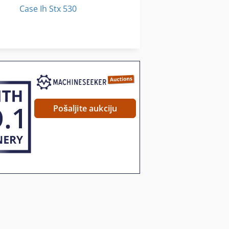
Case Ih Stx 530
Case Ih Traktor
Case Stx 450
Pošaljite aukciju