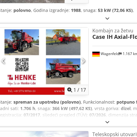
Stanje:
polovno
, Godina izgradnje:
1988
, snaga:
53 kW (72,06 KS)
,
Kombajn za žetvu
Case IH
Axial-Fl
Wagenfeld
1.167 k
1
/
17
Stanje:
spreman za upotrebu (polovno)
, Funkcionalnost:
potpuno 
radni sati:
1.706 h
, snaga:
366 kW (497,62 KS)
, vrsta goriva:
dizel
, 
registracija:
07/2017
, sljedeći pregled (TÜV):
07/2026
, dimenzija st
mašine/vozila:
YHG233775
, Oprema:
kabina, klima-uređaj, kvačilo 
Teleskopski utovar