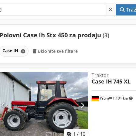
Traž
Polovni Case Ih Stx 450 za prodaju
(3)
Case IH
Uklonite sve filtere
Traktor
Case IH
745 XL
Prüm
1.101 km
1
/
10