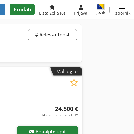
i
Prodati
Jezik
Lista želja
(0)
Prijava
Izbornik
Relevantnost
Mali oglas
24.500 €
fiksna cijena plus PDV
Pošaljite upit