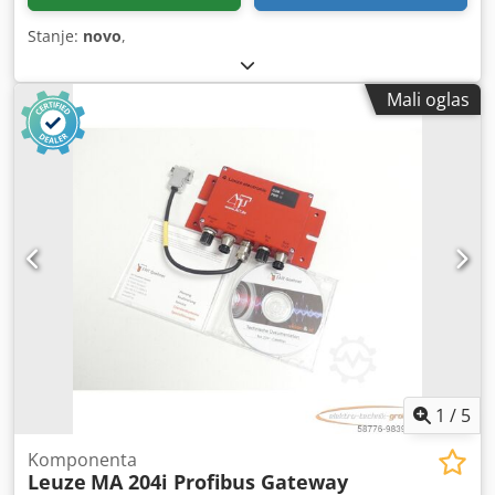
Stanje:
novo
,
Mali oglas
1
/
5
Komponenta
Leuze
MA 204i Profibus Gateway