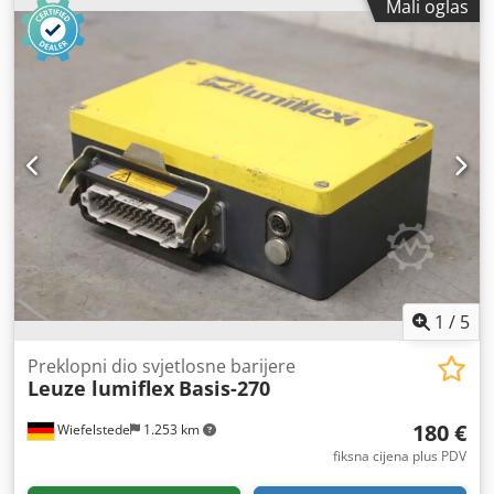
Mali oglas
1
/
5
Preklopni dio svjetlosne barijere
Leuze lumiflex
Basis-270
180 €
Wiefelstede
1.253 km
fiksna cijena plus PDV