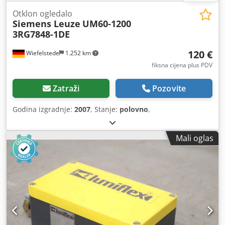
Otklon ogledalo
Siemens Leuze
UM60-1200
3RG7848-1DE
120 €
Wiefelstede
1.252 km
fiksna cijena plus PDV
Zatraži
Pozovite
Godina izgradnje:
2007
, Stanje:
polovno
,
Mali oglas