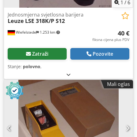
1
/
6
Jednosmjerna svjetlosna barijera
Leuze
LSE 318K/P S12
40 €
Wiefelstede
1.253 km
fiksna cijena plus PDV
Zatraži
Pozovite
Stanje:
polovno
,
Mali oglas