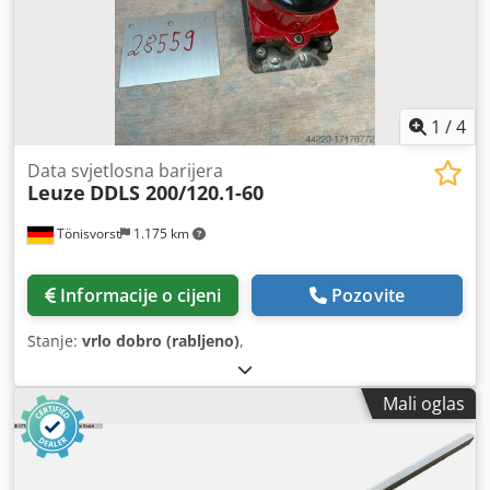
1
/
4
Data svjetlosna barijera
Leuze
DDLS 200/120.1-60
Tönisvorst
1.175 km
Informacije o cijeni
Pozovite
Stanje:
vrlo dobro (rabljeno)
,
Mali oglas