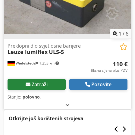
1
/
6
Preklopni dio svjetlosne barijere
Leuze lumiflex
ULS-5
110 €
Wiefelstede
1.253 km
fiksna cijena plus PDV
Zatraži
Pozovite
Stanje:
polovno
,
Otkrijte još korištenih strojeva