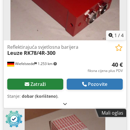
1
/
4
Reflektirajuća svjetlosna barijera
Leuze
RK78/4R-300
40 €
Wiefelstede
1.253 km
fiksna cijena plus PDV
Zatraži
Pozovite
Stanje:
dobar (korišteno)
,
Mali oglas