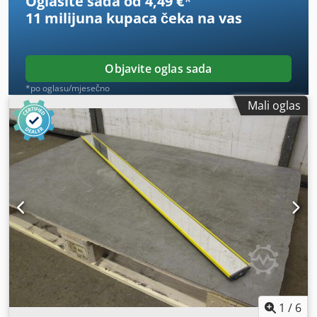
Oglasite sada od 4,49 €
*
11 milijuna kupaca
čeka na vas
Objavite oglas sada
*po oglasu/mjesečno
Mali oglas
1
/
6