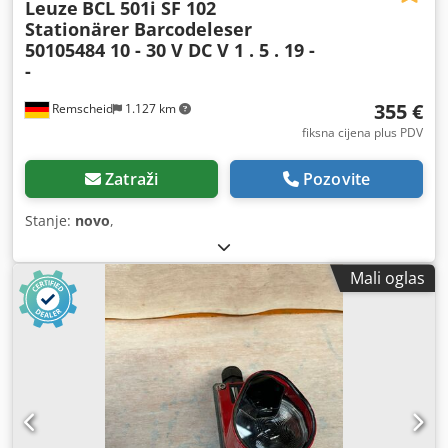
Leuze
BCL 501i SF 102
Stationärer Barcodeleser
50105484 10 - 30 V DC V 1 . 5 . 19 -
-
355 €
Remscheid
1.127 km
fiksna cijena plus PDV
Zatraži
Pozovite
Stanje:
novo
,
Mali oglas