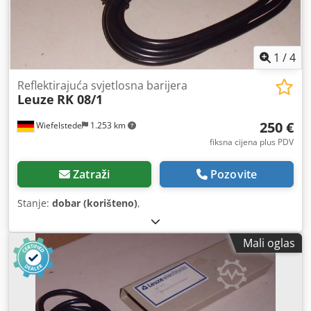
1
/
4
Reflektirajuća svjetlosna barijera
Leuze
RK 08/1
250 €
Wiefelstede
1.253 km
fiksna cijena plus PDV
Zatraži
Pozovite
Stanje:
dobar (korišteno)
,
Mali oglas