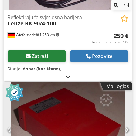
1
/
4
Reflektirajuća svjetlosna barijera
Leuze
RK 90/4-100
250 €
Wiefelstede
1.253 km
fiksna cijena plus PDV
Zatraži
Pozovite
Stanje:
dobar (korišteno)
,
Mali oglas