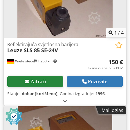
1
/
4
Reflektirajuća svjetlosna barijera
Leuze
SLS 85 SE-24V
150 €
Wiefelstede
1.253 km
fiksna cijena plus PDV
Zatraži
Pozovite
Stanje:
dobar (korišteno)
, Godina izgradnje:
1996
,
Mali oglas