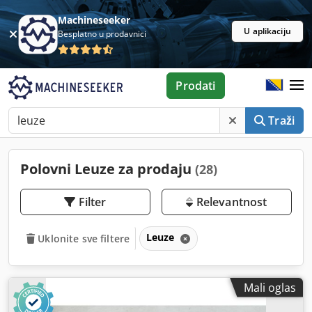
Machineseeker
U aplikaciju
Besplatno u prodavnici
Prodati
Traži
Polovni Leuze za prodaju
(28)
Filter
Relevantnost
Leuze
Uklonite sve filtere
Mali oglas