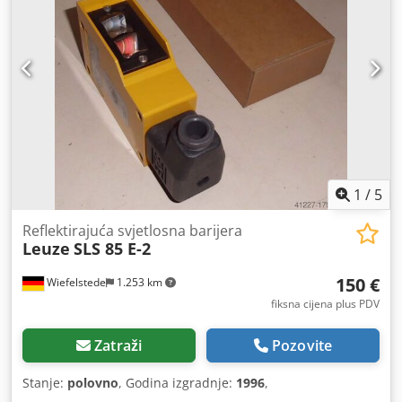
1
/
5
Reflektirajuća svjetlosna barijera
Leuze
SLS 85 E-2
150 €
Wiefelstede
1.253 km
fiksna cijena plus PDV
Zatraži
Pozovite
Stanje:
polovno
, Godina izgradnje:
1996
,