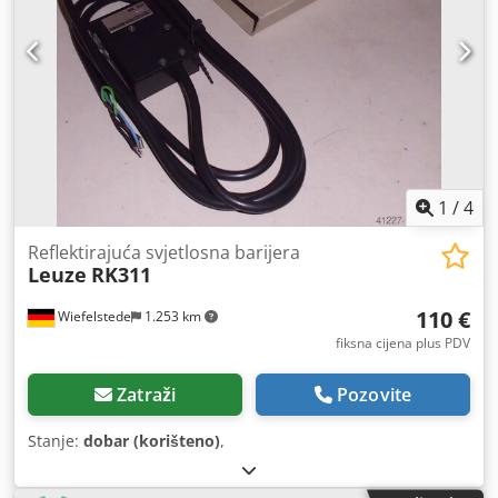
1
/
4
Reflektirajuća svjetlosna barijera
Leuze
RK311
110 €
Wiefelstede
1.253 km
fiksna cijena plus PDV
Zatraži
Pozovite
Stanje:
dobar (korišteno)
,