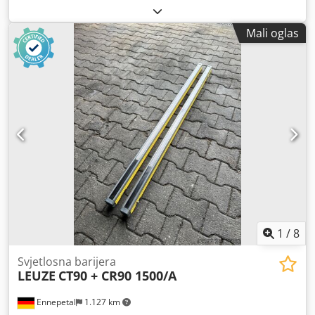
Mali oglas
1
/
8
Svjetlosna barijera
LEUZE
CT90 + CR90 1500/A
Ennepetal
1.127 km