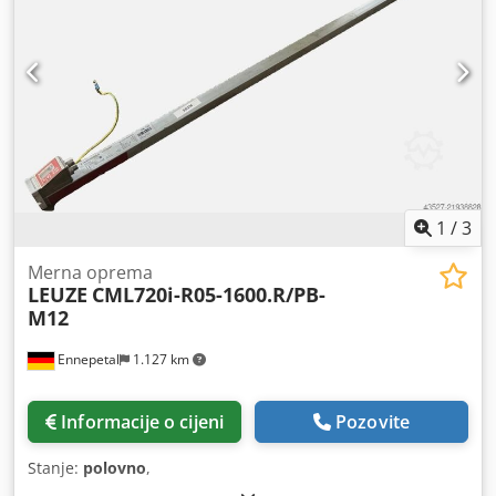
1
/
3
Merna oprema
LEUZE
CML720i-R05-1600.R/PB-
M12
Ennepetal
1.127 km
Informacije o cijeni
Pozovite
Stanje:
polovno
,