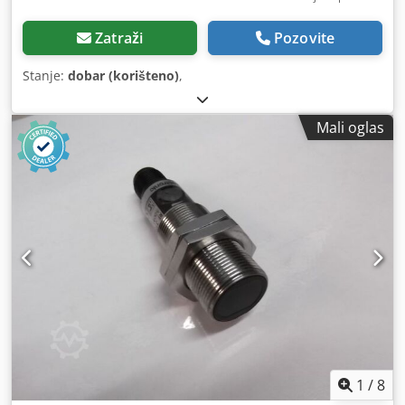
Zatraži
Pozovite
Stanje:
dobar (korišteno)
,
Mali oglas
1
/
8