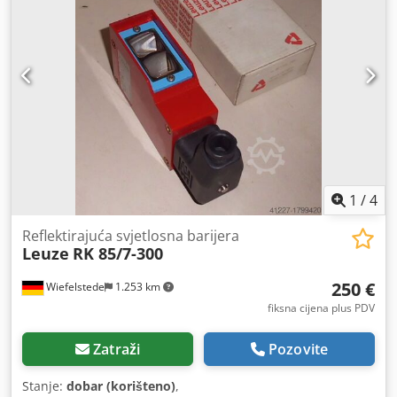
1
/
4
Reflektirajuća svjetlosna barijera
Leuze
RK 85/7-300
250 €
Wiefelstede
1.253 km
fiksna cijena plus PDV
Zatraži
Pozovite
Stanje:
dobar (korišteno)
,