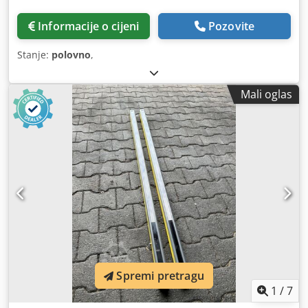
Informacije o cijeni
Pozovite
Stanje:
polovno
,
Mali oglas
Spremi pretragu
1
/
7