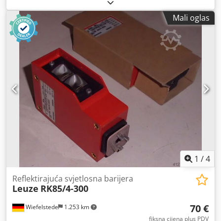
Mali oglas
1
/
4
Reflektirajuća svjetlosna barijera
Leuze
RK85/4-300
70 €
Wiefelstede
1.253 km
fiksna cijena plus PDV