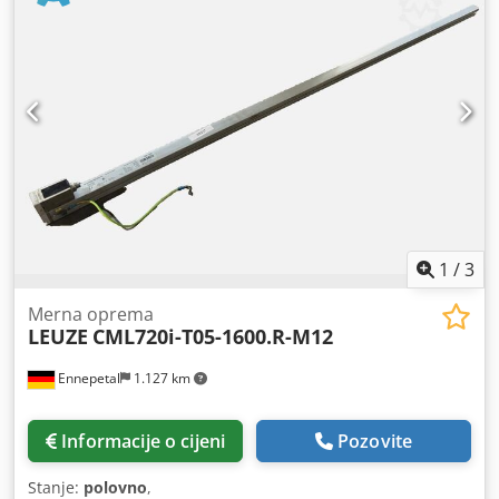
1
/
3
Merna oprema
LEUZE
CML720i-T05-1600.R-M12
Ennepetal
1.127 km
Informacije o cijeni
Pozovite
Stanje:
polovno
,