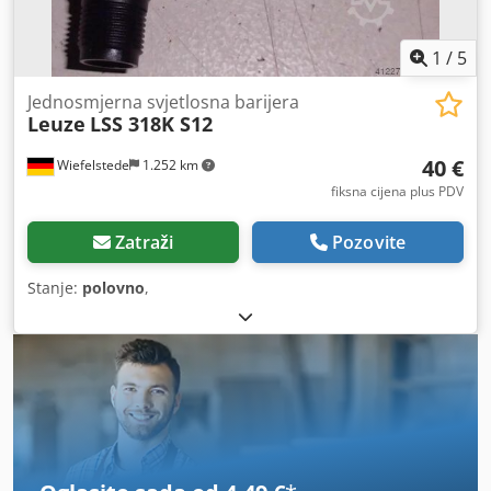
1
/
5
Jednosmjerna svjetlosna barijera
Leuze
LSS 318K S12
40 €
Wiefelstede
1.252 km
fiksna cijena plus PDV
Zatraži
Pozovite
Stanje:
polovno
,