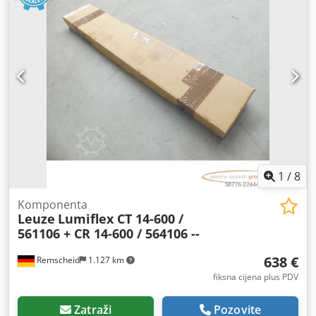
1
/
8
Komponenta
Leuze
Lumiflex CT 14-600 /
561106 + CR 14-600 / 564106 --
638 €
Remscheid
1.127 km
fiksna cijena plus PDV
Zatraži
Pozovite