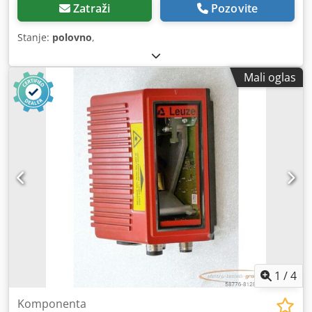
Zatraži
Pozovite
Stanje:
polovno
,
Mali oglas
1
/
4
Komponenta