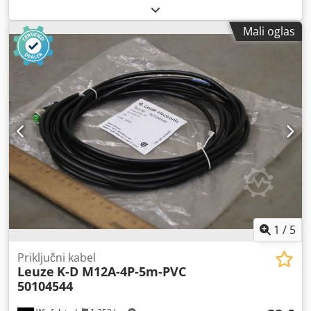
Mali oglas
1
/
5
Priključni kabel
Leuze
K-D M12A-4P-5m-PVC
50104544