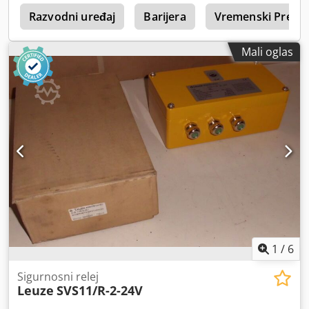
n
Razvodni uređaj
Barijera
Vremenski Prekid
Mali oglas
1
/
6
Sigurnosni relej
Leuze
SVS11/R-2-24V