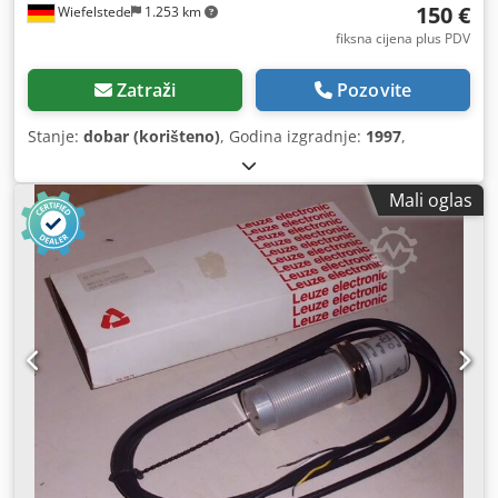
150 €
Wiefelstede
1.253 km
fiksna cijena plus PDV
Zatraži
Pozovite
Stanje:
dobar (korišteno)
, Godina izgradnje:
1997
,
Mali oglas