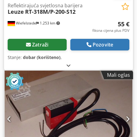
Reflektirajuća svjetlosna barijera
Leuze
RT-318M/P-200-S12
55 €
Wiefelstede
1.253 km
fiksna cijena plus PDV
Zatraži
Pozovite
Stanje:
dobar (korišteno)
,
Mali oglas