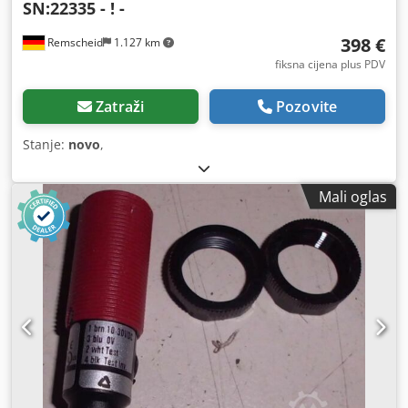
SN:22335 - ! -
398 €
Remscheid
1.127 km
fiksna cijena plus PDV
Zatraži
Pozovite
Stanje:
novo
,
Mali oglas