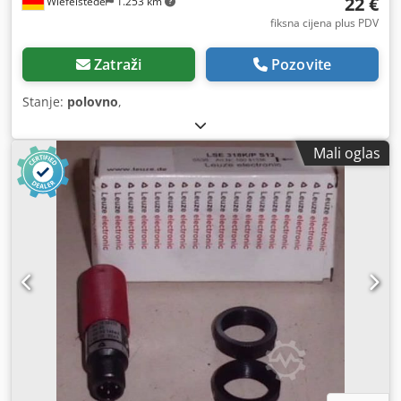
22 €
Wiefelstede
1.253 km
fiksna cijena plus PDV
Zatraži
Pozovite
Stanje:
polovno
,
Mali oglas