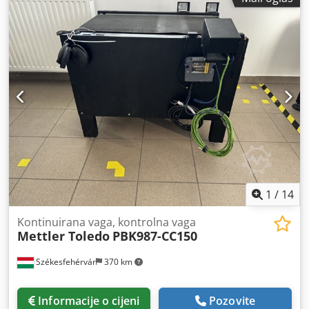
1
/
14
Kontinuirana vaga, kontrolna vaga
Mettler Toledo
PBK987-CC150
Székesfehérvár
370 km
Informacije o cijeni
Pozovite