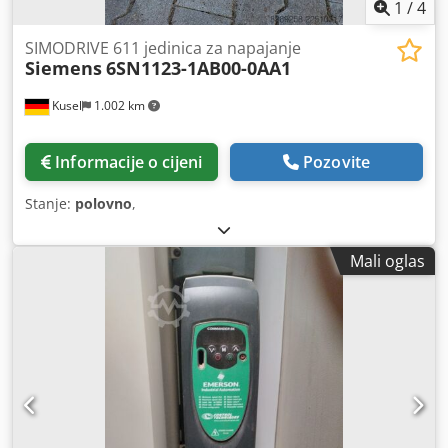
1
/
4
SIMODRIVE 611 jedinica za napajanje
Siemens
6SN1123-1AB00-0AA1
Kusel
1.002 km
Informacije o cijeni
Pozovite
Stanje:
polovno
,
Mali oglas