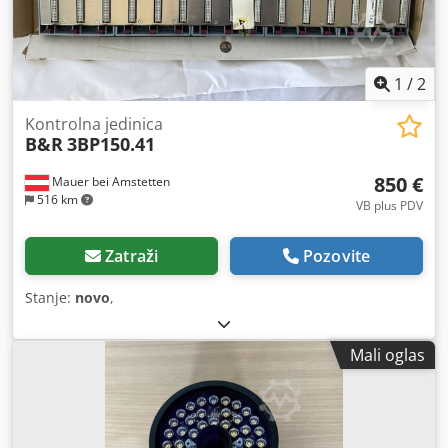
1
/
2
Kontrolna jedinica
B&R
3BP150.41
850 €
Mauer bei Amstetten
516 km
VB plus PDV
Zatraži
Pozovite
Stanje:
novo
,
Mali oglas