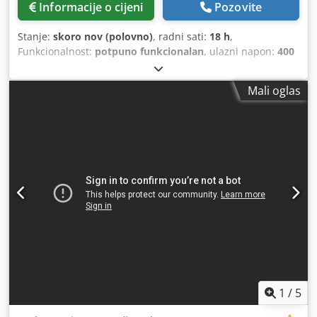
Informacije o cijeni
Pozovite
Stanje:
skoro nov (polovno)
, radni sati:
18 h
,
Funkcionalnost:
potpuno funkcionalan
, ulazni napon:
400
V
, ulazna struja:
520 A
, vrsta ulazne struje:
Klima uređaj
,
ulazna frekvencija:
50 Hz
, vrsta zaštite (IP kod):
IP00
,
Mali oglas
godina posljednjeg generalnog remonta:
2026
,
kontinuirana snaga:
250 kW (339,91 KS)
, Oprema:
Tipna
pločica dostupna
,
1
/
5