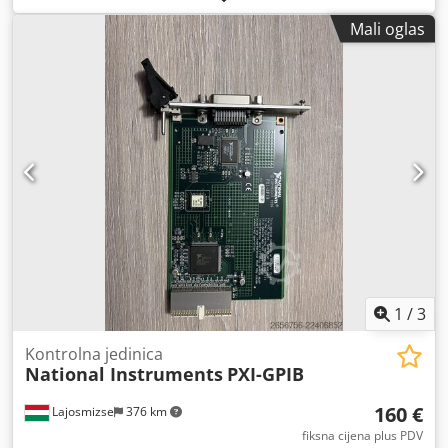
Mali oglas
1
/
3
Kontrolna jedinica
National Instruments
PXI-GPIB
160 €
Lajosmizse
376 km
fiksna cijena plus PDV