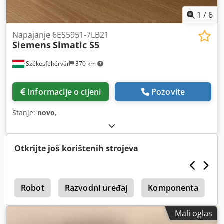
1
/
6
Napajanje 6ES5951-7LB21
Siemens
Simatic S5
Székesfehérvár
370 km
Informacije o cijeni
Pozovite
Stanje:
novo
,
Otkrijte još korištenih strojeva
3
Robot
Razvodni uređaj
Komponenta
I
Mali oglas