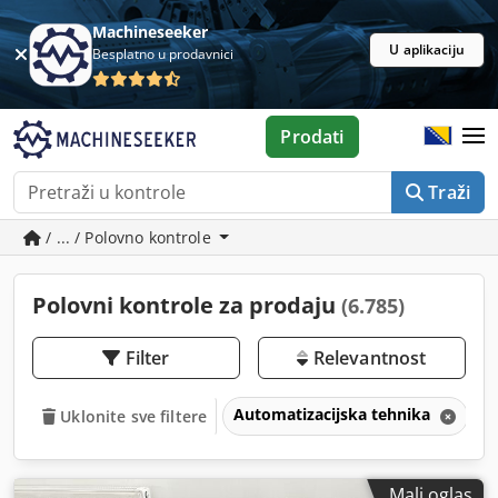
Machineseeker
U aplikaciju
Besplatno u prodavnici
Prodati
Traži
/ ... / Polovno kontrole
Polovni kontrole za prodaju
(6.785)
Filter
Relevantnost
Automatizacijska tehnika
K
Uklonite sve filtere
Mali oglas