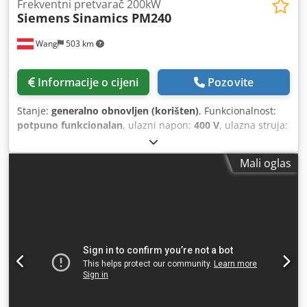
Frekventni pretvarač 200kW
Siemens
Sinamics PM240
Wang
503 km
Informacije o cijeni
Pozovite
Stanje:
generalno obnovljen (korišten)
, Funkcionalnost:
potpuno funkcionalan
, ulazni napon:
400 V
, ulazna struja:
354 A
, vrsta ulazne struje:
Klima uređaj
, ulazna
frekvencija:
50 Hz
, vrsta zaštite (IP kod):
IP20
, kontinuirana
Mali oglas
snaga:
200 kW (271,92 KS)
, Oprema:
Tipna pločica
dostupna
,