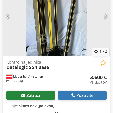
1
/
4
Kontrolna jedinica
Datalogic
SG4 Base
3.600 €
Mauer bei Amstetten
516 km
VB plus PDV
Zatraži
Pozovite
Stanje:
skoro nov (polovno)
,