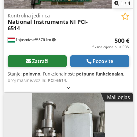
1
/
4
Kontrolna jedinica
National Instruments
NI PCI-
6514
500 €
Lajosmizse
376 km
fiksna cijena plus PDV
Zatraži
Pozovite
Stanje:
polovno
, Funkcionalnost:
potpuno funkcionalan
,
broj mašine/vozila:
PCI-6514
,
Mali oglas