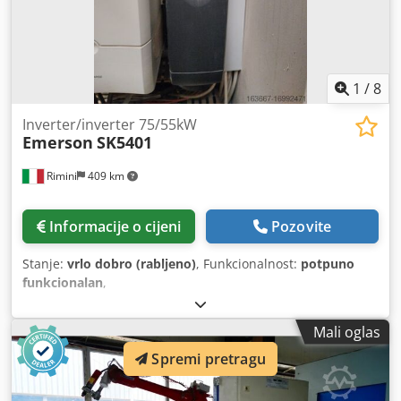
1
/
8
Inverter/inverter 75/55kW
Emerson
SK5401
Rimini
409 km
Informacije o cijeni
Pozovite
Stanje:
vrlo dobro (rabljeno)
, Funkcionalnost:
potpuno
funkcionalan
,
Mali oglas
Spremi pretragu