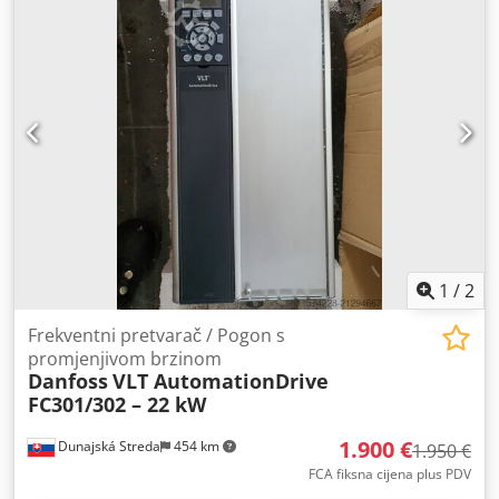
1
/
2
Frekventni pretvarač / Pogon s
promjenjivom brzinom
Danfoss
VLT AutomationDrive
FC301/302 – 22 kW
1.900 €
Dunajská Streda
454 km
1.950 €
FCA fiksna cijena plus PDV