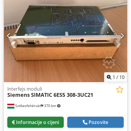
1
/
10
Interfejs moduli
Siemens
SIMATIC 6ES5 308-3UC21
Székesfehérvár
370 km
Informacije o cijeni
Pozovite