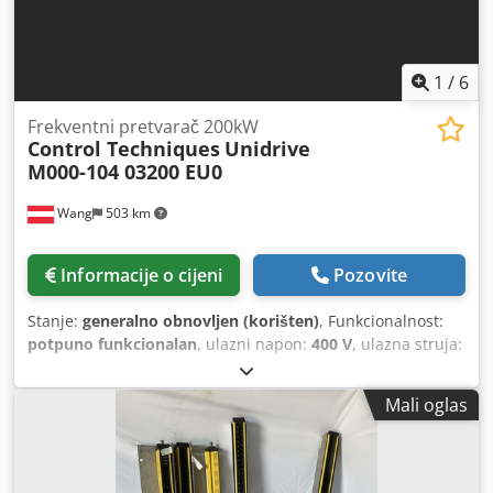
1
/
6
Frekventni pretvarač 200kW
Control Techniques
Unidrive
M000-104 03200 EU0
Wang
503 km
Informacije o cijeni
Pozovite
Stanje:
generalno obnovljen (korišten)
, Funkcionalnost:
potpuno funkcionalan
, ulazni napon:
400 V
, ulazna struja:
370 A
, vrsta ulazne struje:
Klima uređaj
, ulazna
frekvencija:
50 Hz
, vrsta zaštite (IP kod):
IP20
, godina
Mali oglas
posljednjeg generalnog remonta:
2026
, kontinuirana
snaga:
200 kW (271,92 KS)
, Oprema:
Tipna pločica
dostupna
,