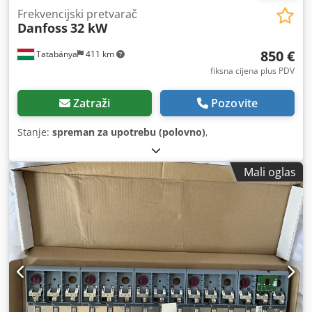
Frekvencijski pretvarač
Danfoss
32 kW
850 €
Tatabánya
411 km
fiksna cijena plus PDV
Zatraži
Pozovite
Stanje:
spreman za upotrebu (polovno)
,
Mali oglas