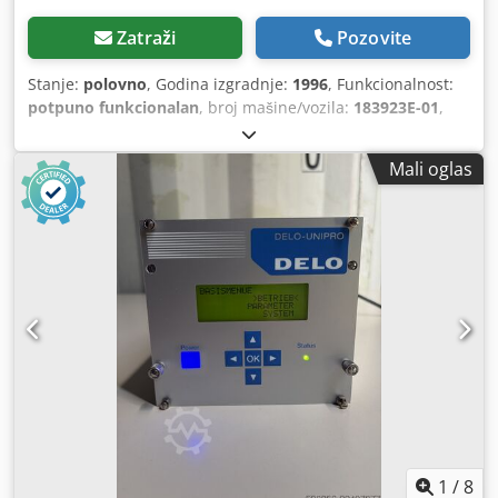
Zatraži
Pozovite
Stanje:
polovno
, Godina izgradnje:
1996
, Funkcionalnost:
potpuno funkcionalan
, broj mašine/vozila:
183923E-01
,
Mali oglas
1
/
8