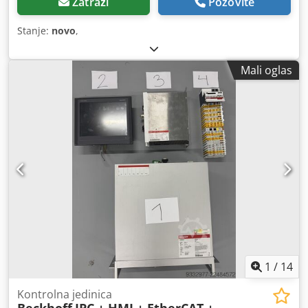
Zatraži
Pozovite
Stanje:
novo
,
Mali oglas
1
/
14
Kontrolna jedinica
Beckhoff
IPC + HMI + EtherCAT +