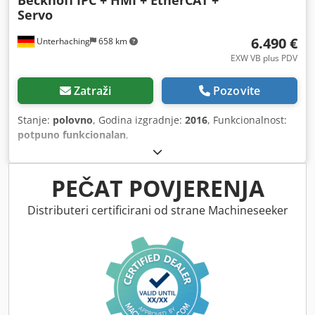
Servo
6.490 €
Unterhaching
658 km
EXW VB plus PDV
Zatraži
Pozovite
Stanje:
polovno
, Godina izgradnje:
2016
, Funkcionalnost:
potpuno funkcionalan
,
PEČAT POVJERENJA
Distributeri certificirani od strane Machineseeker