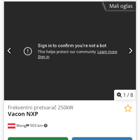
Mali oglas
1
/
8
Frekventni pretvarač 250kW
Vacon
NXP
Wang
503 km