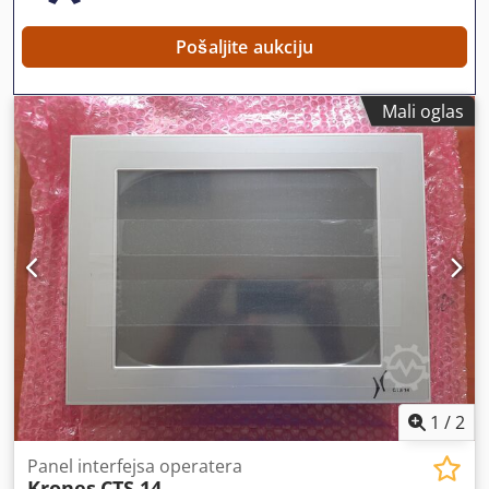
Pošaljite aukciju
Mali oglas
1
/
2
Panel interfejsa operatera
Krones
CTS 14