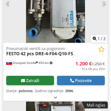
1
/
2
Pneumatski ventili sa pogonom
FESTO
42 pcs DRE-4-F04-Q10-FS
1.200 €
Dunajská Streda
454 km
1.250 €
FCA VB plus PDV
Zatraži
Pozovite
Stanje:
polovno
, Godina izgradnje:
2006
,
Mali oglas