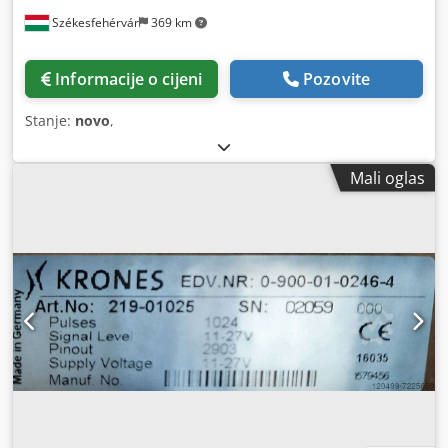
Székesfehérvár
369 km
Informacije o cijeni
Pozovite
Stanje:
novo
,
Mali oglas