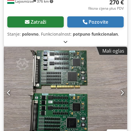
270 €
Lajosmizse
376 km
fiksna cijena plus PDV
Zatraži
Pozovite
Stanje:
polovno
, Funkcionalnost:
potpuno funkcionalan
,
Mali oglas