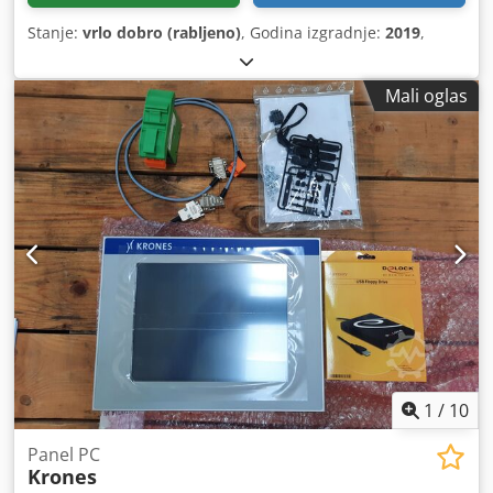
Stanje:
vrlo dobro (rabljeno)
, Godina izgradnje:
2019
,
Mali oglas
1
/
10
Panel PC
Krones