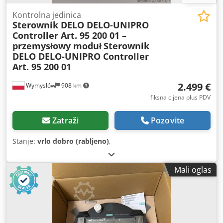
Kontrolna jedinica
Sterownik DELO DELO-UNIPRO
Controller Art. 95 200 01 –
przemysłowy moduł
Sterownik
DELO DELO-UNIPRO Controller
Art. 95 200 01
2.499 €
Wymysłów
908 km
fiksna cijena plus PDV
Zatraži
Pozovite
Stanje:
vrlo dobro (rabljeno)
,
Mali oglas