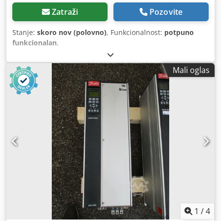
Zatraži
Pozovite
Stanje:
skoro nov (polovno)
, Funkcionalnost:
potpuno
funkcionalan
,
Mali oglas
1
/
4