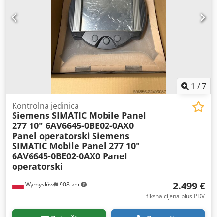
1
/
7
Kontrolna jedinica
Siemens SIMATIC Mobile Panel
277 10" 6AV6645-0BE02-0AX0
Panel operatorski
Siemens
SIMATIC Mobile Panel 277 10"
6AV6645-0BE02-0AX0 Panel
operatorski
2.499 €
Wymysłów
908 km
fiksna cijena plus PDV