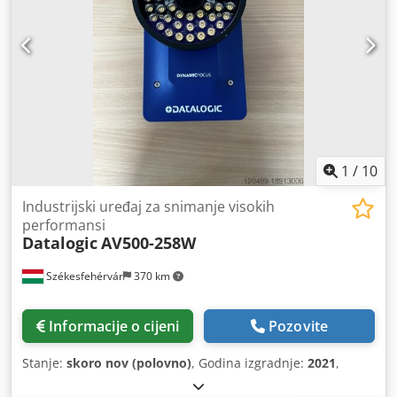
1
/
10
Industrijski uređaj za snimanje visokih
performansi
Datalogic
AV500-258W
Székesfehérvár
370 km
Informacije o cijeni
Pozovite
Stanje:
skoro nov (polovno)
, Godina izgradnje:
2021
,