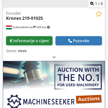
1
/
4
Encoder
Krones
219-01025
Székesfehérvár
369 km
Informacije o cijeni
Pozovite
Stanje:
novo
,