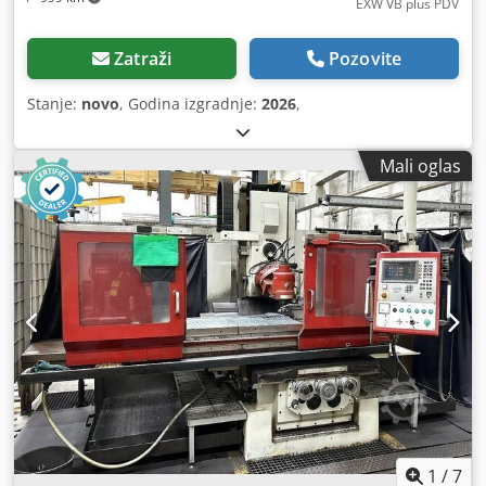
EXW VB plus PDV
Zatraži
Pozovite
Stanje:
novo
, Godina izgradnje:
2026
,
Mali oglas
1
/
7