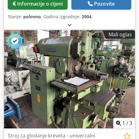
Informacije o cijeni
Pozovite
Stanje:
polovno
, Godina izgradnje:
2004
,
Mali oglas
1
/
3
Stroj za glodanje kreveta - univerzalni