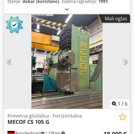
Stanje:
dobar (korišteno)
, Godina izgradnje:
1991
,
Mali oglas
1
/
6
Krevetna glodalica - horizontalna
MECOF
CS 105 G
18.000 €
Korschenbroich
1.158 km