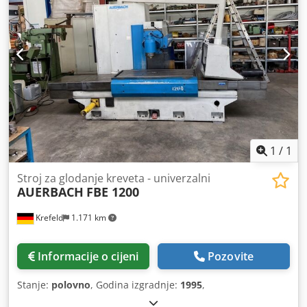
1
/
1
Stroj za glodanje kreveta - univerzalni
AUERBACH
FBE 1200
Krefeld
1.171 km
Informacije o cijeni
Pozovite
Stanje:
polovno
, Godina izgradnje:
1995
,