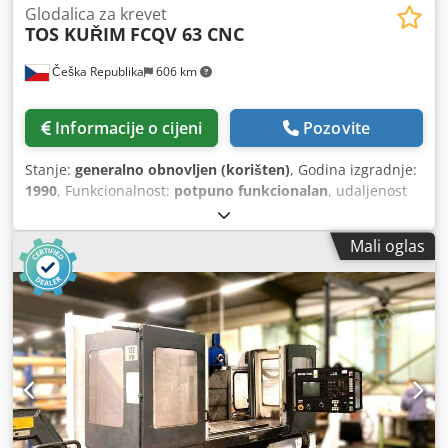
Glodalica za krevet
TOS KUŘIM
FCQV 63 CNC
Češka Republika
606 km
Informacije o cijeni
Pozovite
Stanje:
generalno obnovljen (korišten)
, Godina izgradnje:
1990
, Funkcionalnost:
potpuno funkcionalan
, udaljenost
hoda X-osi:
1.500 mm
, Y osi hod:
630 mm
, udaljenost hoda
Z-osi:
630 mm
, brzi pomjeraj X-os:
10 m/min
, brzi hod Y-
Mali oglas
osi:
10 m/min
, brzi hod Z-osi:
10 m/min
, brzina pomaka X
ose:
2 m/min
, brzina posmaka Y-osi:
2 m/min
, brzina
posmaka Z-os:
2 m/min
, položaj glave za glodanje:
VERTIKÁLNÍ
, maksimalna brzina vretena:
2.500 okret/min
,
brzina vretena (min.):
2.500 okret/min
, širina stola:
630
mm
, opterećenje stola:
2.000 kg
, dužina stola:
2.200 mm
,
visina stola:
800 mm
, ukupna visina:
3.670 mm
, ukupna
širina:
3.250 mm
, ukupna dužina:
5.000 mm
, vrsta ulazne
struje:
trofazni
, maksimalna brzina okretanja:
2.500
okret/min
, maksimalna težina obratka:
2.000 kg
, ukupna