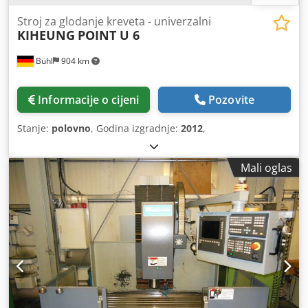
Stroj za glodanje kreveta - univerzalni
KIHEUNG
POINT U 6
Bühl
904 km
Informacije o cijeni
Pozovite
Stanje:
polovno
, Godina izgradnje:
2012
,
Mali oglas