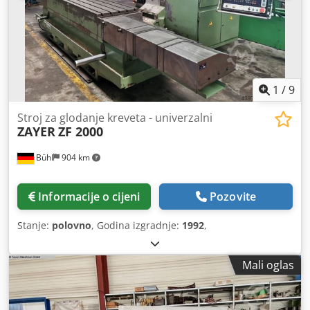
1
/
9
Stroj za glodanje kreveta - univerzalni
ZAYER
ZF 2000
Bühl
904 km
Informacije o cijeni
Pozovite
Stanje:
polovno
, Godina izgradnje:
1992
,
Mali oglas