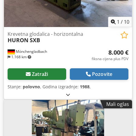
1
/
10
Krevetna glodalica - horizontalna
HURON
SXB
8.000 €
Mönchengladbach
1.168 km
fiksna cijena plus PDV
Zatraži
Pozovite
Stanje:
polovno
, Godina izgradnje:
1988
,
Mali oglas