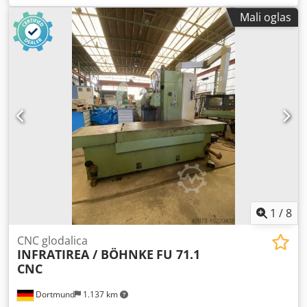
Mali oglas
1
/
8
CNC glodalica
INFRATIREA / BÖHNKE
FU 71.1
CNC
Dortmund
1.137 km