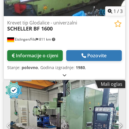
1
/
3
Krevet tip Glodalice - univerzalni
SCHELLER
BF 1600
Eislingen/Fils
811 km
Informacije o cijeni
Pozovite
Stanje:
polovno
, Godina izgradnje:
1980
,
Mali oglas