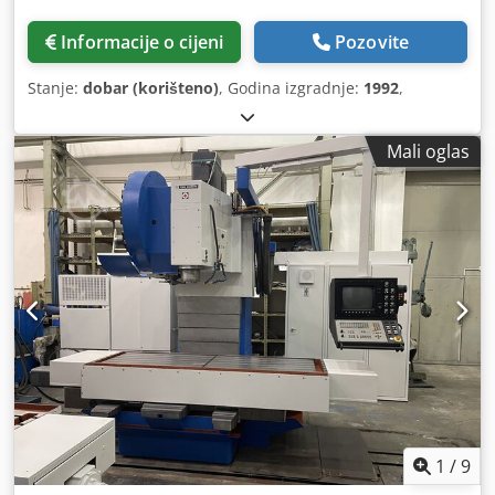
Informacije o cijeni
Pozovite
Stanje:
dobar (korišteno)
, Godina izgradnje:
1992
,
Mali oglas
1
/
9