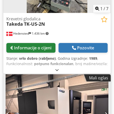
1
/
7
Krevetni glodalica
Takeda
TK-US-2N
Hedensted
1.436 km
Informacije o cijeni
Pozovite
Stanje:
vrlo dobro (rabljeno)
, Godina izgradnje:
1989
,
Funkcionalnost:
potpuno funkcionalan
, broj mašine/vozila:
2545
,
Mali oglas