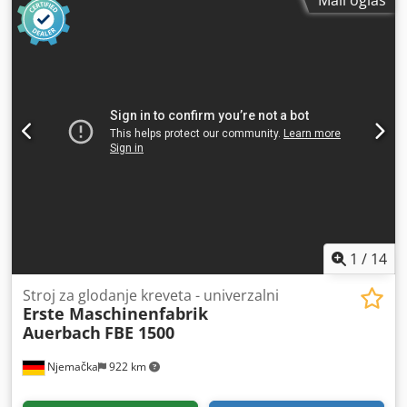
1
/
14
Stroj za glodanje kreveta - univerzalni
Erste Maschinenfabrik
Auerbach
FBE 1500
Njemačka
922 km