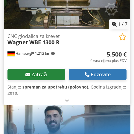
1
/
7
CNC glodalica za krevet
Wagner
WBE 1300 R
5.500 €
Hamburg
1.212 km
fiksna cijena plus PDV
Zatraži
Pozovite
Stanje:
spreman za upotrebu (polovno)
, Godina izgradnje:
2010
,