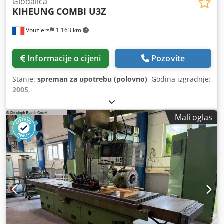
Glodalica
KIHEUNG
COMBI U3Z
Vouziers
1.163 km
Informacije o cijeni
Pozovite
Stanje:
spreman za upotrebu (polovno)
, Godina izgradnje:
2005
,
Mali oglas