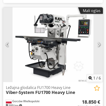
Mali oglas
1
/
6
Ležajna glodalica FU1700 Heavy Line
Viber-System
FU1700 Heavy Line
18.850 €
Gorzów Wielkopolski
999 km