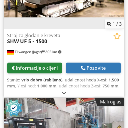
masa:
14.500 kg
, godina posljednjeg generalnog remonta:
2025
, okretni moment:
900 Nm
, snaga motora vretena:
23.500 W
, snaga:
23,5 kW (31,95 KS)
, Oprema:
beskonačno promjenjiva brzina rotacije
,
1
/
3
Stroj za glodanje kreveta
SHW
UF 5 - 1500
Ellwangen (Jagst)
803 km
Informacije o cijeni
Pozovite
Stanje:
vrlo dobro (rabljeno)
, udaljenost hoda X-osi:
1.500
mm
, Y osi hod:
1.000 mm
, udaljenost hoda Z-osi:
750 mm
,
širina stola:
1.500 mm
, dužina stola:
850 mm
, maksimalna
brzina okretanja:
2.500 okret/min
, potez perom:
120 mm
,
Mali oglas