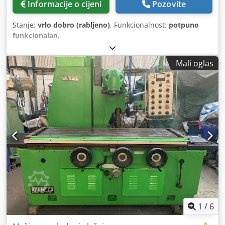
Informacije o cijeni
Pozovite
Stanje:
vrlo dobro (rabljeno)
, Funkcionalnost:
potpuno
funkcionalan
,
Mali oglas
1
/
6