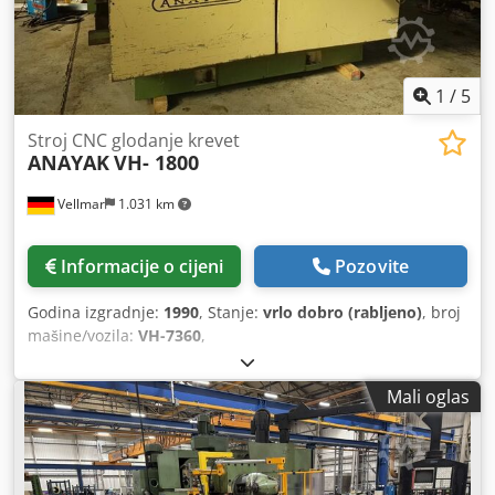
1
/
5
Stroj CNC glodanje krevet
ANAYAK
VH- 1800
Vellmar
1.031 km
Informacije o cijeni
Pozovite
Godina izgradnje:
1990
, Stanje:
vrlo dobro (rabljeno)
, broj
mašine/vozila:
VH-7360
,
Mali oglas