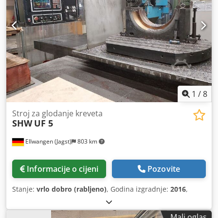
1
/
8
Stroj za glodanje kreveta
SHW
UF 5
Ellwangen (Jagst)
803 km
Informacije o cijeni
Pozovite
Stanje:
vrlo dobro (rabljeno)
, Godina izgradnje:
2016
,
Mali oglas