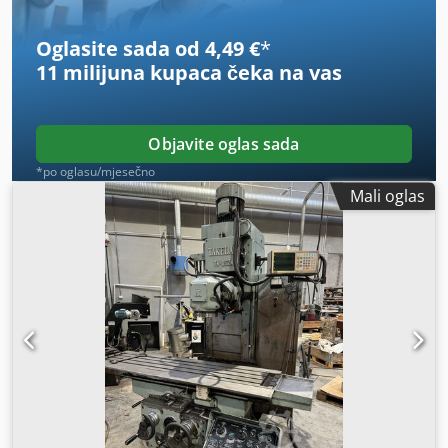
Oglasite sada od 4,49 €
*
11 milijuna kupaca
čeka na vas
Objavite oglas sada
*po oglasu/mjesečno
Mali oglas