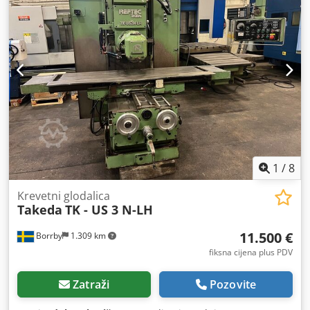
1
/
8
Krevetni glodalica
Takeda
TK - US 3 N-LH
11.500 €
Borrby
1.309 km
fiksna cijena plus PDV
Zatraži
Pozovite