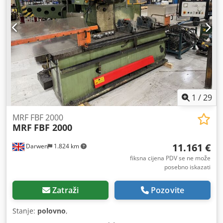
1
/
29
MRF FBF 2000
MRF
FBF 2000
11.161 €
Darwen
1.824 km
fiksna cijena PDV se ne može
posebno iskazati
Zatraži
Pozovite
Stanje:
polovno
,