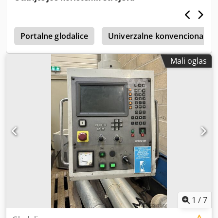
e
Portalne glodalice
Univerzalne konvencionalne 
Mali oglas
1
/
7