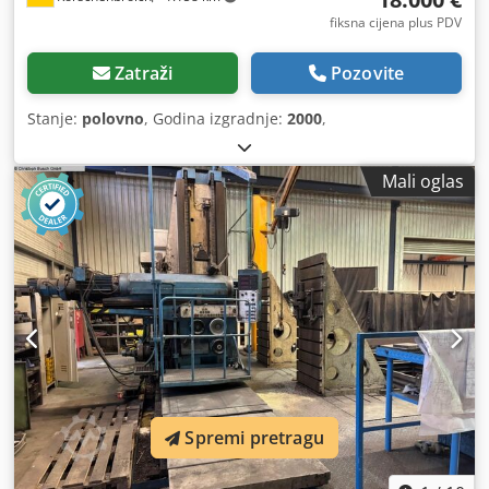
fiksna cijena plus PDV
Zatraži
Pozovite
Stanje:
polovno
, Godina izgradnje:
2000
,
Mali oglas
Spremi pretragu