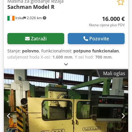
Mašina za glodanje ležaja
Sachman
Model R
16.000 €
Irska
2.026 km
fiksna cijena plus PDV
Zatraži
Pozovite
Stanje:
polovno
, Funkcionalnost:
potpuno funkcionalan
,
udaljenost hoda X-osi:
1.600 mm
, Y osi hod:
700 mm
,
udaljenost hoda Z-osi:
760 mm
, širina stola:
2.000 mm
,
Mali oglas