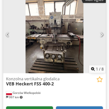
1
/
8
Konzolna vertikalna glodalica
VEB Heckert
FSS 400-2
Gorzów Wielkopolski
997 km