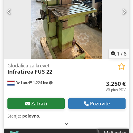
1
/
8
Glodalica za krevet
Infratirea
FUS 22
3.250 €
De Lutte
1.224 km
VB plus PDV
Zatraži
Pozovite
Stanje:
polovno
,
Mali oglas