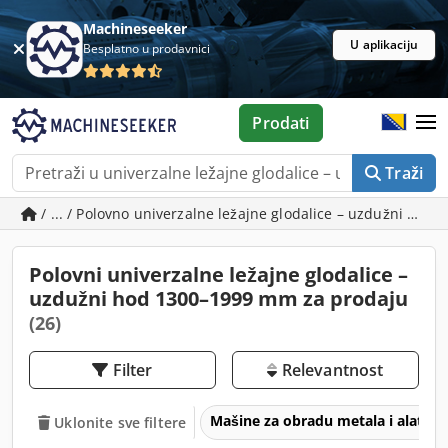
Machineseeker
U aplikaciju
Besplatno u prodavnici
Prodati
Traži
/ ... / Polovno univerzalne ležajne glodalice – uzdužni ho
Polovni univerzalne ležajne glodalice –
uzdužni hod 1300–1999 mm za prodaju
(26)
Filter
Relevantnost
Mašine za obradu metala i alatne
Uklonite sve filtere