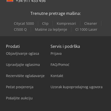
+34 911 433 456
Trenutne pretrage mašina:
Citycat 5000
Clip
Kompresori
Cleaner
Cl500 Q
Mašine za lepljenje
Cl 1000 Laser
Prodati
Servis i podrška
Objavljivanje oglasa
Prijava
Upravljajte oglasima
FAQ/Pomoć
Rezervišite oglašavanje
Kontakt
Pečat povjerenja
Uzorak kupoprodajnog ugovora
Pošaljite aukciju