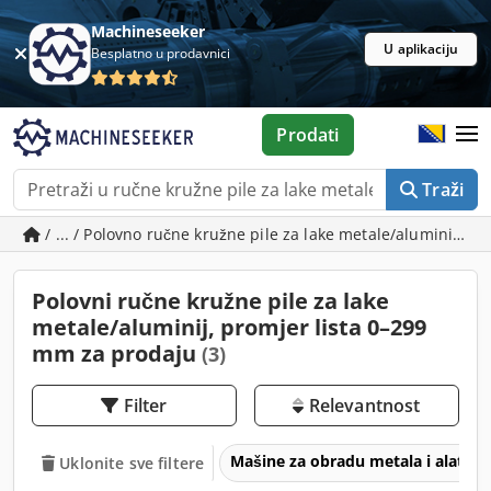
Machineseeker
U aplikaciju
Besplatno u prodavnici
Prodati
Traži
/ ... / Polovno ručne kružne pile za lake metale/aluminij, p
Polovni ručne kružne pile za lake
metale/aluminij, promjer lista 0–299
mm za prodaju
(3)
Filter
Relevantnost
Mašine za obradu metala i alatne
Uklonite sve filtere