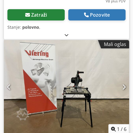
VB plus PDV
Zatraži
Pozovite
Stanje:
polovno
,
Mali oglas
1
/
6