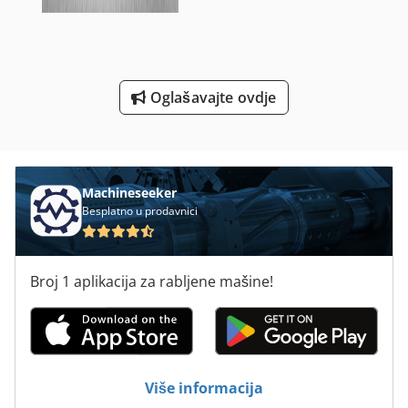
Stroj Za Kružno Rezanje
Za Pohranu
Za Preradu Drva
Oglašavajte ovdje
Za Prikaz Okvira Metala
Žulj Stroj Za Ljekarne
Machineseeker
Besplatno u prodavnici
Broj 1 aplikacija za rabljene mašine!
Više informacija