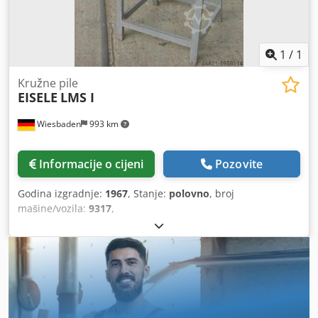
1
/
1
Kružne pile
EISELE
LMS I
Wiesbaden
993 km
Informacije o cijeni
Pozovite
Godina izgradnje:
1967
, Stanje:
polovno
, broj
mašine/vozila:
9317
,