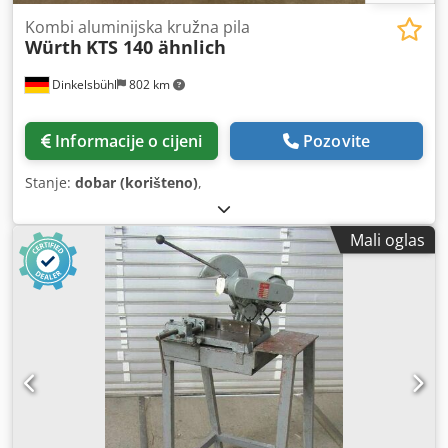
Kombi aluminijska kružna pila
Würth
KTS 140 ähnlich
Dinkelsbühl
802 km
Informacije o cijeni
Pozovite
Stanje:
dobar (korišteno)
,
Mali oglas