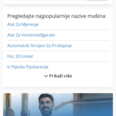
Pregledajte najpopularnije nazive mašina:
Alat Za Mjerenje
Alat Za Voreinstellgeraet
Automatski Strojevi Za Probijanje
Hsc 20 Linear
Iz Pijeska Pjeskarenje
Prikaži više
Jedan Drveni Mlin Za
Kliješta Za Drvo
Kruzne Pile Za Trupce
Kružne Pile Za Rezanje Drveta