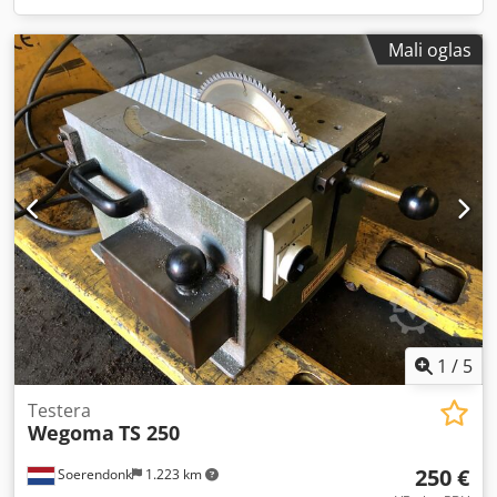
Mali oglas
1
/
5
Testera
Wegoma
TS 250
250 €
Soerendonk
1.223 km